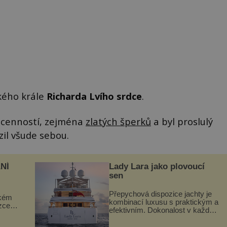
ckého krále
Richarda Lvího srdce
.
h cenností, zejména
zlatých šperků
a byl proslulý
il všude sebou.
NÍ
Lady Lara jako plovoucí
sen
Přepychová dispozice jachty je
ckém
kombinací luxusu s praktickým a
zcela
efektivním. Dokonalost v každém
detailu představuje značka Fendi
ově
Casa, kterou byly vybaveny její