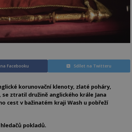
t na Facebooku
Sdílet na Twitteru
nglické korunovační klenoty, zlaté poháry,
 se ztratil družině anglického krále Jana
ho cest v bažinatém kraji Wash u pobřeží
hledačů pokladů.