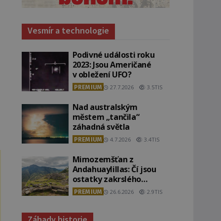
Vesmír a technologie
Podivné události roku
2023: Jsou Američané
v obležení UFO?
PREMIUM
27.7.2026
3.5TIS
Nad australským
městem „tančila“
záhadná světla
PREMIUM
4.7.2026
3.4TIS
Mimozemšťan z
Andahuaylillas: Čí jsou
ostatky zakrslého
stvoření s ohromnou
PREMIUM
26.6.2026
2.9TIS
lebkou?
Záhady historie