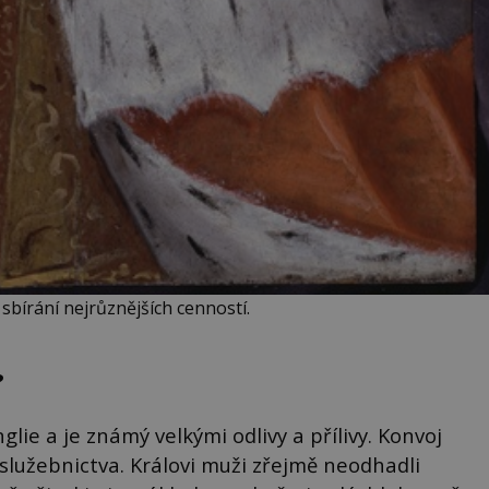
e sbírání nejrůznějších cenností.
?
ie a je známý velkými odlivy a přílivy. Konvoj
služebnictva. Královi muži zřejmě neodhadli