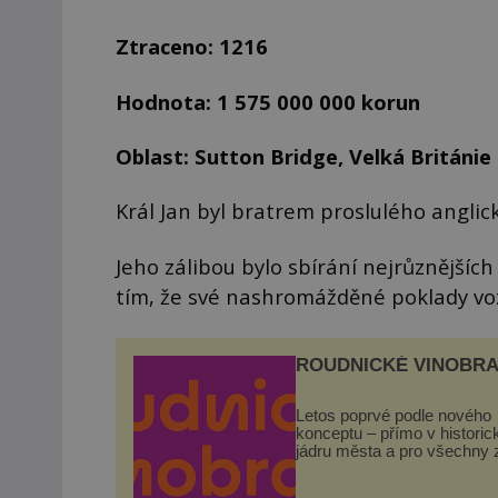
Ztraceno: 1216
Hodnota: 1 575 000 000 korun
Oblast: Sutton Bridge, Velká Británie
Král Jan byl bratrem proslulého angli
Jeho zálibou bylo sbírání nejrůznějšíc
tím, že své nashromážděné poklady voz
ROUDNICKÉ VINOBRA
Letos poprvé podle nového
konceptu – přímo v histori
jádru města a pro všechny 
zdarma. Hlavní program se
odehraje na Karlově a Hus