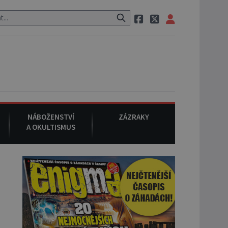
raci, pak si na ulici zavolá taxi, nasedne do něj a už ho nikdy nikdo 
NÁBOŽENSTVÍ
ZÁZRAKY
A OKULTISMUS