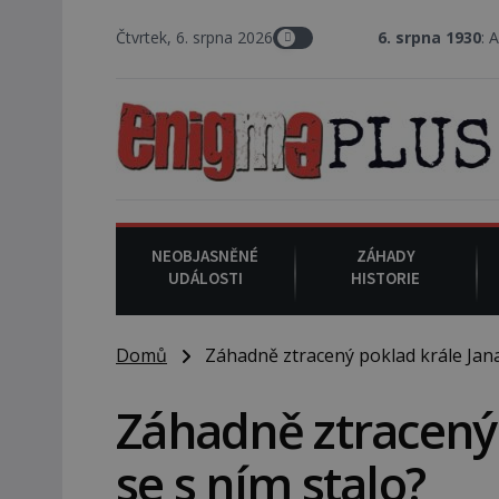
Čtvrtek, 6. srpna 2026
6. srpna 1930
: Americký vrchní sou
NEOBJASNĚNÉ
ZÁHADY
UDÁLOSTI
HISTORIE
Domů
Záhadně ztracený poklad krále Jana:
Záhadně ztracený 
se s ním stalo?