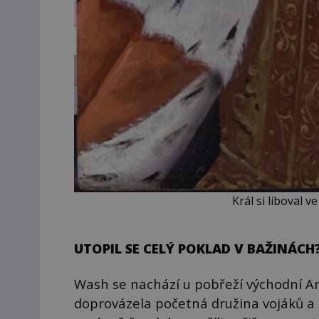
Král si liboval v
UTOPIL SE CELÝ POKLAD V BAŽINÁCH
Wash se nachází u pobřeží východní Angl
doprovázela početná družina vojáků a 