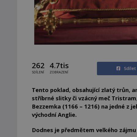
262
4.7tis
Sdíle
SDÍLENÍ
ZOBRAZENÍ
Tento poklad, obsahující zlatý trůn, a
stříbrné slitky či vzácný meč Tristram,
Bezzemka (1166 – 1216) na jedné z je
východní Anglie.
Dodnes je předmětem velkého zájmu 