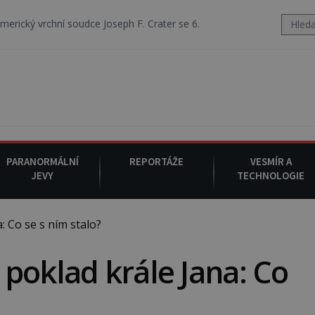
dce Joseph F. Crater se 6. srpna 1930 navečeří ve své oblíbené restau
PARANORMÁLNÍ
REPORTÁŽE
VESMÍR A
JEVY
TECHNOLOGIE
 Co se s ním stalo?
poklad krále Jana: Co