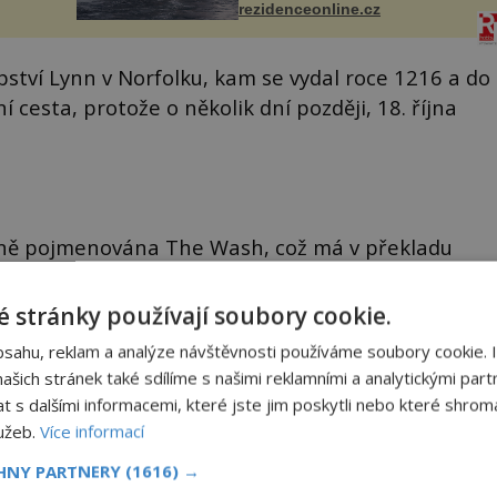
ohou
rezidenceonline.cz
paluby. Monacký přístav nabízí
každoročn...
pství Lynn v Norfolku, kam se vydal roce 1216 a do
dní cesta, protože o několik dní později, 18. října
odně pojmenována The Wash, což má v překladu
dou. Jinak ale také znamená „bahno“.
 stránky používají soubory cookie.
 bahnisek a to se pravděpodobně stalo jeho konvoji
bsahu, reklam a analýze návštěvnosti používáme soubory cookie. 
emocněl těžkou úplavicí a rozhodl se vrátit zpět
šich stránek také sdílíme s našimi reklamními a analytickými partn
s dalšími informacemi, které jste jim poskytli nebo které shromá
lužeb.
Více informací
jší, i když pomalejší cestu přes Wisbech.
CHNY PARTNERY
(1616) →