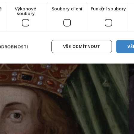
 osobním majetkem i s královskou pokladnicí
po své babičce, německé císařovně, poslal cestou
é
Výkonové
Soubory cílení
Funkční soubory
soubory
mezi bažinami.
ODROBNOSTI
VŠE ODMÍTNOUT
VŠ