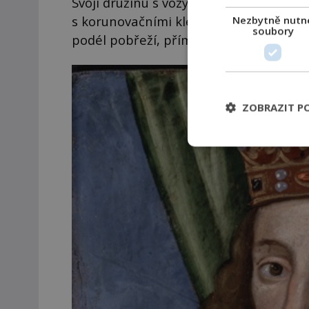
Svoji družinu s vozy, naplněnými jeho
s korunovačními klenoty, které zdědil 
Nezbytně nutn
soubory
podél pobřeží, přímo přes Wash, tedy 
ZOBRAZIT P