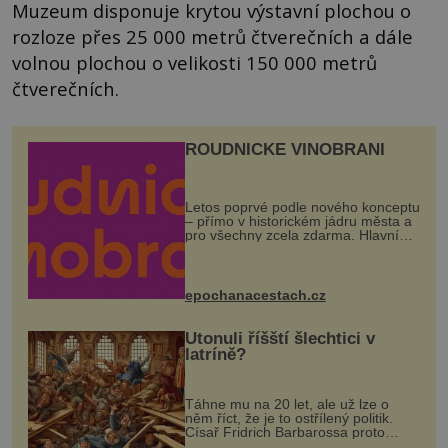
Muzeum disponuje krytou výstavní plochou o
rozloze přes 25 000 metrů čtverečních a dále
volnou plochou o velikosti 150 000 metrů
čtverečních.
ROUDNICKÉ VINOBRANÍ
Letos poprvé podle nového konceptu
– přímo v historickém jádru města a
pro všechny zcela zdarma. Hlavní
program se odehraje na Karlově a
Husově náměstí. Návštěvníci se
mohou těšit na víno, burčák, pes...
epochanacestach.cz
Utonuli říšští šlechtici v
latríně?
Táhne mu na 20 let, ale už lze o
něm říct, že je to ostřílený politik.
Císař Fridrich Barbarossa proto
posílá svého syna a dědice Jindřicha