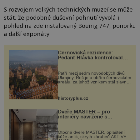
S rozvojem velkých technických muzeí se může
stát, že podobné duševní pohnutí vyvolá i
pohled na zde instalovaný Boeing 747, ponorku
a další exponáty.
Černovická rezidence:
Pedant Hlávka kontroloval
každou cihlu
Patří mezi sedm novodobých divů
Ukrajiny. Řeč je o obřím černovickém
areálu, za jehož vznikem stál slavný
český architekt Josef Hlávka. Ten si
na něm dal mimořádně záležet. Jeho
stavební plány by při ...
historyplus.cz
Dveře MASTER – pro
interiéry navržené s
rozumem i vášní!
Otočné dveře MASTER, opláštění
kůže antik, skrytá zárubeň AKTIVE