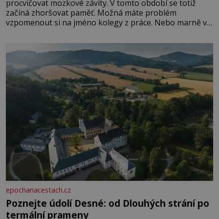
procvičovat mozkové závity. V tomto období se totiž
začíná zhoršovat paměť. Možná máte problém
vzpomenout si na jméno kolegy z práce. Nebo marně v
paměti lovíte název knížky, kterou jste nedávno přečetli.
Je to opravdu tak, s věkem jako kdyby se paměť
rozhodla stávkovat. Cvičte
epochanacestach.cz
Poznejte údolí Desné: od Dlouhých strání po
termální prameny