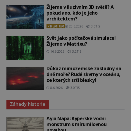
Žijeme v iluzivním 3D světě? A
pokud ano, kdo je jeho
architektem?
PREMIUM
23.6.2026
3.5TIS
Svět jako počítačová simulace!
Žijeme v Matrixu?
16.6.2026
3.2TIS
Důkaz mimozemské základny na
dně moře? Rudé skvrny v oceánu,
ze kterých srší blesky!
8.6.2026
3.0TIS
Záhady historie
Ayia Napa: Kyperské vodní
monstrum s mírumilovnou
povahou