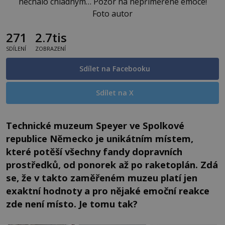
nechalo chladným… Pozor na nepřiměřené emoce!
Foto autor
271
2.7tis
SDÍLENÍ
ZOBRAZENÍ
Sdílet na Facebooku
Sdílet na X
Technické muzeum Speyer ve Spolkové
republice Německo je unikátním místem,
které potěší všechny fandy dopravních
prostředků, od ponorek až po raketoplán. Zdá
se, že v takto zaměřeném muzeu platí jen
exaktní hodnoty a pro nějaké emoční reakce
zde není místo. Je tomu tak?