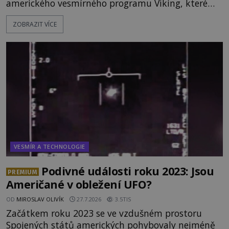
amerického vesmírného programu Viking, které
jsou schopny pořídit fotografie záhadami
ZOBRAZIT VÍCE
opředené rudé planety. Viking 1 zde zaznamená
něco naprosto nečekaného. V marsovské oblasti
zvané Cydonie totiž zachytí podivný útvar
připomínající lidskou tvář. NASA (Národní úřad
VESMÍR A TECHNOLOGIE
Podivné události roku 2023: Jsou
PREMIUM
Američané v obležení UFO?
OD
MIROSLAV OLIVÍK
27.7.2026
3.5TIS
Začátkem roku 2023 se ve vzdušném prostoru
Spojených států amerických pohybovaly nejméně