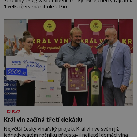
Suroviny 250 g vaší oblíbené čočky 150 g cherry rajčátek
1 velká červená cibule 2 lžíce
iluxus.cz
Král vín začíná třetí dekádu
Největší český vinařský projekt Král vín ve svém již
jednadvacátém ročníku představil nejlepší domácí vína.