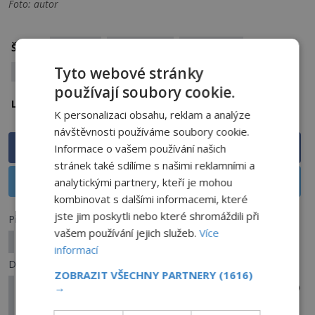
Foto: autor
emoce
Florencie
muzeum
Štítky:
psychiatrie
Tyto webové stránky
používají soubory cookie.
Německo
Lokalita:
K personalizaci obsahu, reklam a analýze
návštěvnosti používáme soubory cookie.
Sdílet na Facebooku
Informace o vašem používání našich
stránek také sdílíme s našimi reklamními a
Sdílet na X
analytickými partnery, kteří je mohou
kombinovat s dalšími informacemi, které
jste jim poskytli nebo které shromáždili při
Předchozí článek
vašem používání jejich služeb.
Více
Tajemné jezero Bajkal: Je branou do pekla?
informací
Další článek
ZOBRAZIT VŠECHNY PARTNERY
(1616)
10 nejtajemnějších míst, kam se nedostanete. Co
→
má veřejnosti zůstat skryto?