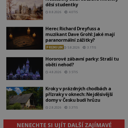
děsí studentky
8.8.2026
4.0TIS
Herec Richard Dreyfuss a
muzikant Dave Grohl: Jaké mají
paranormální zážitky?
PREMIUM
5.8.2026
3.1TIS
Hororové zábavní parky: Straší tu
oběti nehod?
4.8.2026
3.5TIS
Kroky v prázdných chodbách a
přízraky v oknech: Nejděsivější
domy v Česku budí hrůzu
2.8.2026
3.3TIS
NENECHTE SI UJÍT DALŠÍ ZAJÍMAVÉ