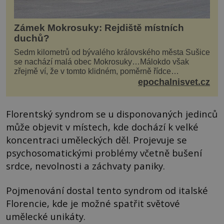
Zámek Mokrosuky: Rejdiště místních
duchů?
Sedm kilometrů od bývalého královského města Sušice
se nachází malá obec Mokrosuky…Málokdo však
zřejmě ví, že v tomto klidném, poměrně řídce
navštěvovaném koutu vesnické Šumavy se nachází
epochalnisvet.cz
několi...
Florentský syndrom se u disponovaných jedinců
může objevit v místech, kde dochází k velké
koncentraci uměleckých děl. Projevuje se
psychosomatickými problémy včetně bušení
srdce, nevolnosti a záchvaty paniky.
Pojmenování dostal tento syndrom od italské
Florencie, kde je možné spatřit světové
umělecké unikáty.