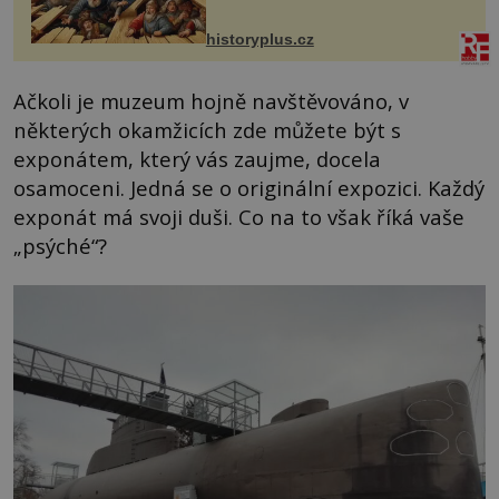
VI. do Erfurtu, aby se stal
prostředníkem při řešení sporu m...
historyplus.cz
Ačkoli je muzeum hojně navštěvováno, v
některých okamžicích zde můžete být s
exponátem, který vás zaujme, docela
osamoceni. Jedná se o originální expozici. Každý
exponát má svoji duši. Co na to však říká vaše
„psýché“?