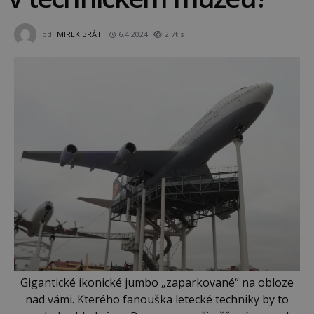
od
MIREK BRÁT
6.4.2024
2.7tis
Gigantické ikonické jumbo „zaparkované“ na obloze
nad vámi. Kterého fanouška letecké techniky by to