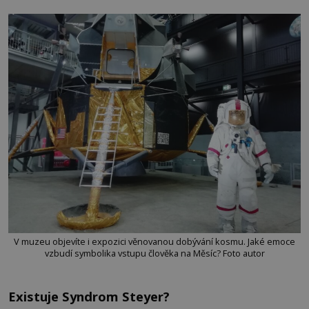
V muzeu objevíte i expozici věnovanou dobývání kosmu. Jaké emoce
vzbudí symbolika vstupu člověka na Měsíc? Foto autor
Existuje Syndrom Steyer?