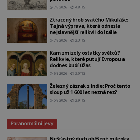
7.8.2026
4.8TIS
Ztracený hrob svatého Mikuláše:
Tajná výprava, která odnesla
nejslavnější relikvii do Itálie
7.8.2026
2.3TIS
Kam zmizely ostatky světců?
Relikvie, které putují Evropou a
dodnes budí úžas
6.8.2026
3.0TIS
Železný zázrak z Indie: Proč tento
sloup už 1 600 let nezná rez?
5.8.2026
2.9TIS
Paranormální jevy
Nešťastný duch oběšené milenky