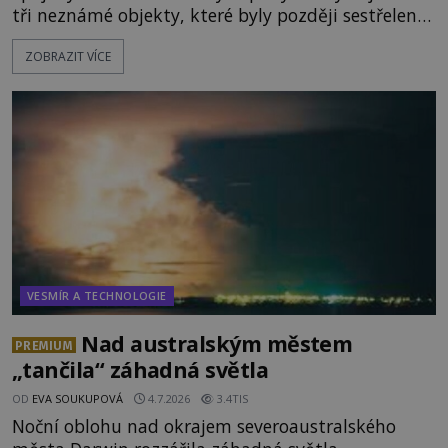
tři neznámé objekty, které byly později sestřeleny.
Do dnešních dnů nebyly trosky těchto létajících
ZOBRAZIT VÍCE
těles objeveny. Je možné, že šlo o nějaké nové
armádní výzkumné technologie? Nebo snad byly
mimozemského původu? Dne 4. února roku 2023
vydává
VESMÍR A TECHNOLOGIE
Nad australským městem
PREMIUM
„tančila“ záhadná světla
OD
EVA SOUKUPOVÁ
4.7.2026
3.4TIS
Noční oblohu nad okrajem severoaustralského