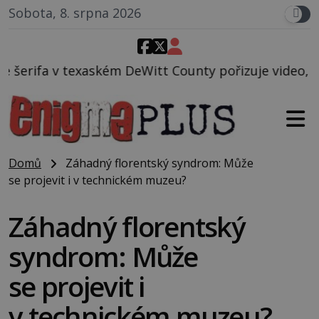
Sobota, 8. srpna 2026
eWitt County pořizuje video, na kterém před jeho vo
Domů
Záhadný florentský syndrom: Může
se projevit i v technickém muzeu?
Záhadný florentský
syndrom: Může
se projevit i
v technickém muzeu?