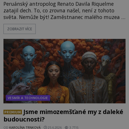
Peruánský antropolog Renato Davila Riquelme
zatajil dech. To, co zrovna našel, není z tohoto
světa. Nemůže být! Zaměstnanec malého muzea v
peruánském městečku Andahuaylillas nedaleko
ZOBRAZIT VÍCE
legendárního Cuzca pomalu sestupuje z posvátné
hory Apu a přemýšlí, jak s touto zprávou naloží.
Právě nalezl ostatky dvou mimozemšťanů! Vědci
nad nálezem kroutí hlavou. Už na
VESMÍR A TECHNOLOGIE
Jsme mimozemšťané my z daleké
PREMIUM
budoucnosti?
OD
KAROLÍNA TRNKOVÁ
25.6.2026
3.7TIS