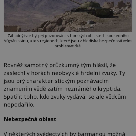
Záhadný tvor byl prý pozorován i v horských oblastech sousedního
Afghánistánu, a to v regionech, které jsou z hlediska bezpečnosti velmi
problematické.
Rovněž samotný průzkumný tým hlásil, že
zaslechl v horách neobvyklé hrdelní zvuky. Ty
jsou prý charakteristickým poznávacím
znamením vědě zatím neznámého kryptida.
Spatřit toho, kdo zvuky vydává, se ale vědcům
nepodařilo.
Nebezpečná oblast
V některých svědectvích by barmanou možná