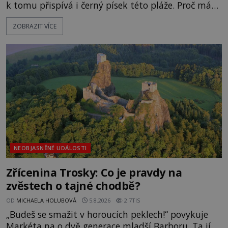
k tomu přispívá i černý písek této pláže. Proč má
pláž takové netypické zbarvení? Nakolik jsou
ZOBRAZIT VÍCE
pravdivé historky, že zde došlo k nevysvětlitelným
zmizením turistů? Ti, kteří se nebojí, nás mohou
následovat. Vstupujeme na pláž Dumas ve městě
Surat. Gu
NEOBJASNĚNÉ UDÁLOSTI
Zřícenina Trosky: Co je pravdy na
zvěstech o tajné chodbě?
OD
MICHAELA HOLUBOVÁ
5.8.2026
2.7TIS
„Budeš se smažit v horoucích peklech!“ povykuje
Markéta na o dvě generace mladší Barboru. Ta jí