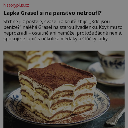
historyplus.cz
Lapka Grasel si na panstvo netroufl?
Strhne ji z postele, sváže ji a krutě zbije. „Kde jsou
peníze?“ naléhá Grasel na starou švadlenku. Když mu to
neprozradí – ostatně ani nemůže, protože žádné nemá,
spokojí se lupič s několika měďáky a štůčky látky.
Zraněná žena pár dní nato umírá. Je to muž nebývale
krutý. Jeho činy budí hrůzu ještě dlouho po jeho smrti