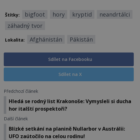
bigfoot
hory
kryptid
neandrtálci
Štítky:
záhadný tvor
Afghánistán
Pákistán
Lokalita:
Sdílet na Facebooku
Sdílet na X
Předchozí článek
Hledá se rodný list Krakonoše: Vymysleli si ducha
hor italští prospektoři?
Další článek
Blízké setkání na planině Nullarbor v Austrálii:
UFO zaútočilo na celou rodinu!