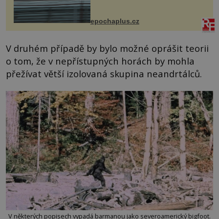
na vlastní kůži, často s trvalými
následky nebo bohužel i ztrátou
života. Dnes nepochopiteln...
epochaplus.cz
V druhém případě by bylo možné oprášit teorii
o tom, že v nepřístupných horách by mohla
přežívat větší izolovaná skupina neandrtálců.
V některých popisech vypadá barmanou jako severoamerický bigfoot.