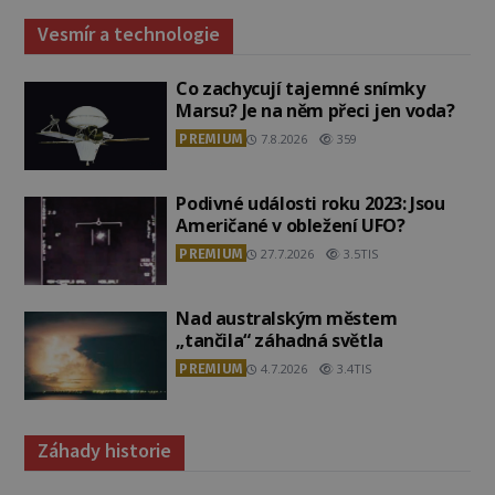
Vesmír a technologie
Co zachycují tajemné snímky
Marsu? Je na něm přeci jen voda?
PREMIUM
7.8.2026
359
Podivné události roku 2023: Jsou
Američané v obležení UFO?
PREMIUM
27.7.2026
3.5TIS
Nad australským městem
„tančila“ záhadná světla
PREMIUM
4.7.2026
3.4TIS
Záhady historie