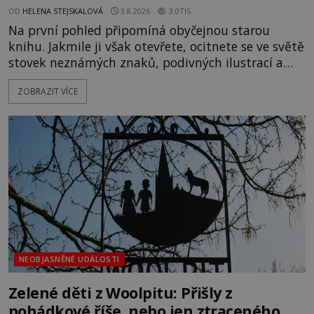
OD
HELENA STEJSKALOVÁ
3.8.2026
3.0TIS
Na první pohled připomíná obyčejnou starou
knihu. Jakmile ji však otevřete, ocitnete se ve světě
stovek neznámých znaků, podivných ilustrací a
textu, který už téměř dvě století vzdoruje všem
ZOBRAZIT VÍCE
pokusům o rozluštění. Rohoncský kodex patří mezi
největší záhady evropských dějin a dodnes nikdo s
jistotou neví, kdo jej napsal, kdy vznikl ani co
vlastně vypráví. Rohoncský kodex se poprvé
objevuje v roce
NEOBJASNĚNÉ UDÁLOSTI
Zelené děti z Woolpitu: Přišly z
pohádkové říše, nebo jen ztraceného