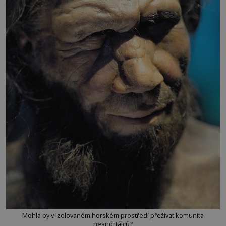
Mohla by v izolovaném horském prostředí přežívat komunita
neandrtálců?