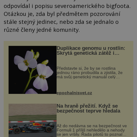
odpovídal i popisu severoamerického bigfoota.
Otázkou je, zda byl předmětem pozorování
stále stejný jedinec, nebo zda se jednalo o
různé členy jedné komunity.
Duplikace genomu u rostlin:
Skrytá genetická zátěž i
evoluční výhoda
Představte si, že by se rostlina
jednou ráno probudila a zjistila, že
má svůj genetický manuál celý
dvakrát. Přesně to se občas v
přírodě stane – a podle nového
výzkumu to může být pro druhy
epochalnisvet.cz
vstupenka...
Na hraně přežití. Když se
bezpečnost teprve hledala
Až do nedávna se na bezpečnost ve
Formuli 1 příliš nehledělo a nehody
se jen vršily. Řada pilotů to poznala