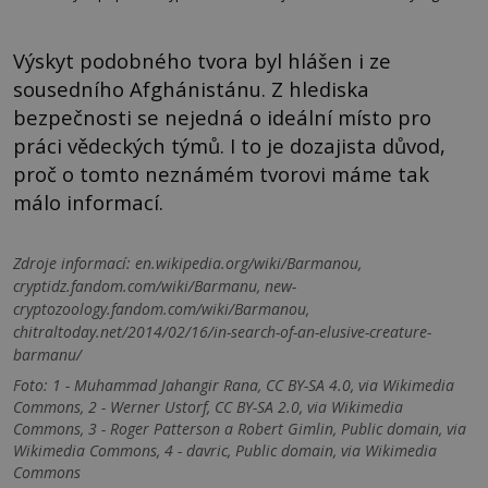
Výskyt podobného tvora byl hlášen i ze
sousedního Afghánistánu. Z hlediska
bezpečnosti se nejedná o ideální místo pro
práci vědeckých týmů. I to je dozajista důvod,
proč o tomto neznámém tvorovi máme tak
málo informací.
Zdroje informací:
en.wikipedia.org/wiki/Barmanou,
cryptidz.fandom.com/wiki/Barmanu, new-
cryptozoology.fandom.com/wiki/Barmanou,
chitraltoday.net/2014/02/16/in-search-of-an-elusive-creature-
barmanu/
Foto: 1 - Muhammad Jahangir Rana, CC BY-SA 4.0, via Wikimedia
Commons, 2 - Werner Ustorf, CC BY-SA 2.0, via Wikimedia
Commons, 3 - Roger Patterson a Robert Gimlin, Public domain, via
Wikimedia Commons, 4 - davric, Public domain, via Wikimedia
Commons