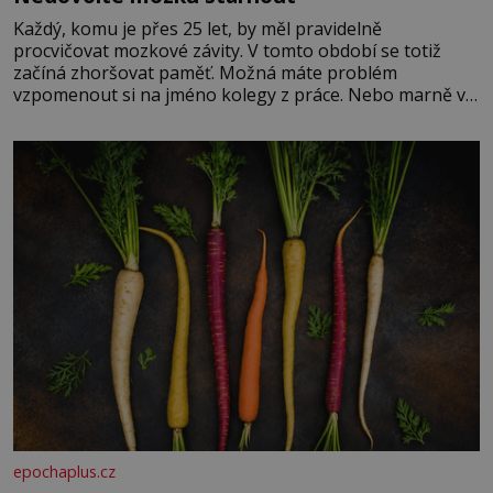
Každý, komu je přes 25 let, by měl pravidelně
procvičovat mozkové závity. V tomto období se totiž
začíná zhoršovat paměť. Možná máte problém
vzpomenout si na jméno kolegy z práce. Nebo marně v
paměti lovíte název knížky, kterou jste nedávno přečetli.
Je to opravdu tak, s věkem jako kdyby se paměť
rozhodla stávkovat. Cvičte
epochaplus.cz