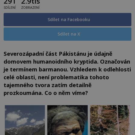
291
2.9tis
SDÍLENÍ
ZOBRAZENÍ
Sdílet na Facebooku
Sdílet na X
Severozápadní část Pákistánu je údajně
domovem humanoidního kryptida. Označován
je termínem barmanou. Vzhledem k odlehlosti
celé oblasti, není problematika tohoto
tajemného tvora zatím detailně
prozkoumána. Co o něm víme?