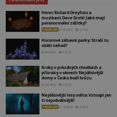
Herec Richard Dreyfuss a
muzikant Dave Grohl: Jaké mají
paranormální zážitky?
PREMIUM
5.8.2026
2.6TIS
Hororové zábavní parky: Straší tu
oběti nehod?
4.8.2026
3.2TIS
Kroky v prázdných chodbách a
přízraky v oknech: Nejděsivější
domy v Česku budí hrůzu
2.8.2026
3.3TIS
Nejděsivější lesy světa: Vstoupí jen
ti nejodvážnější!
PREMIUM
1.8.2026
3.5TIS