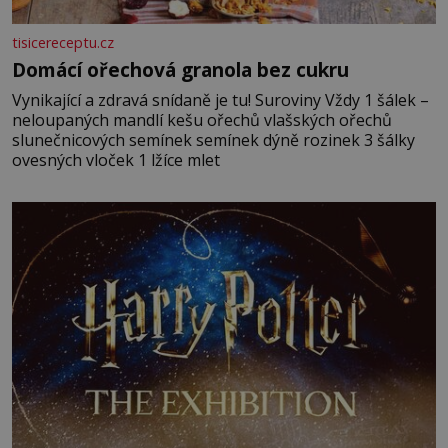
tisicereceptu.cz
Domácí ořechová granola bez cukru
Vynikající a zdravá snídaně je tu! Suroviny Vždy 1 šálek –
neloupaných mandlí kešu ořechů vlašských ořechů
slunečnicových semínek semínek dýně rozinek 3 šálky
ovesných vloček 1 lžíce mlet