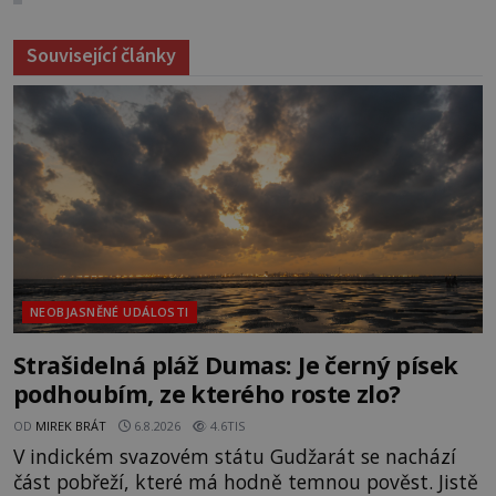
Související články
NEOBJASNĚNÉ UDÁLOSTI
Strašidelná pláž Dumas: Je černý písek
podhoubím, ze kterého roste zlo?
OD
MIREK BRÁT
6.8.2026
4.6TIS
V indickém svazovém státu Gudžarát se nachází
část pobřeží, které má hodně temnou pověst. Jistě