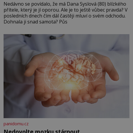
Nedávno se povídalo, že má Dana Syslová (80) blízkého
přítele, který je jí oporou. Ale je to ještě vůbec pravda? V
posledních dnech čím dál častěji mluví o svém odchodu.
Dohnala ji snad samota? Půs
panidomu.cz
Nedovolte mozku stárnout