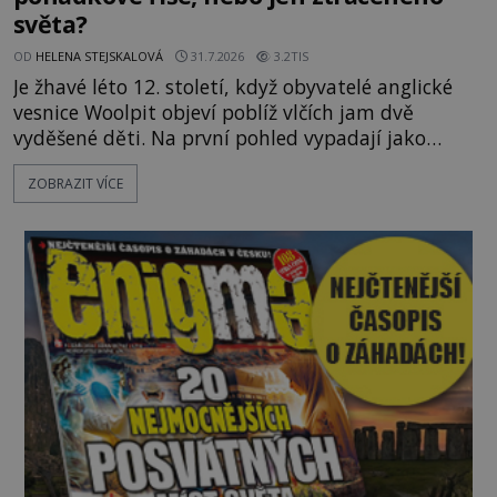
světa?
OD
HELENA STEJSKALOVÁ
31.7.2026
3.2TIS
Je žhavé léto 12. století, když obyvatelé anglické
vesnice Woolpit objeví poblíž vlčích jam dvě
vyděšené děti. Na první pohled vypadají jako
každé jiné, až na jednu děsivou výjimku. Jejich
ZOBRAZIT VÍCE
kůže má nazelenalý odstín, mluví
nesrozumitelnou řečí a odmítají jakékoli jídlo
kromě syrových bobů. Příběh se rychle stává
jednou z největších záhad středověké Anglie a ani
po téměř devíti stech letech není