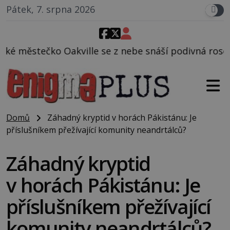
Pátek, 7. srpna 2026
se z nebe snáší podivná rosolovitá látka neznámého
Domů
Záhadný kryptid v horách Pákistánu: Je
příslušníkem přežívající komunity neandrtálců?
Záhadný kryptid
v horách Pákistánu: Je
příslušníkem přežívající
komunity neandrtálců?