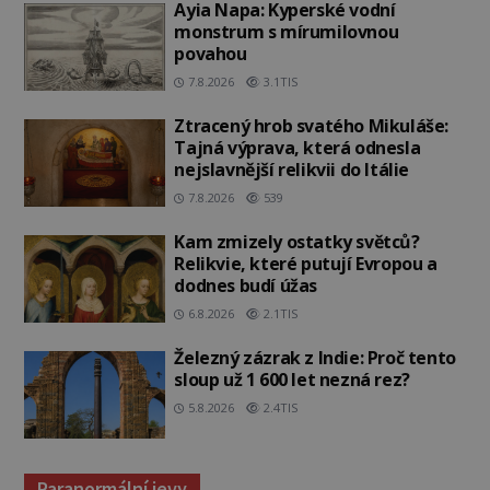
Ayia Napa: Kyperské vodní
monstrum s mírumilovnou
povahou
7.8.2026
3.1TIS
Ztracený hrob svatého Mikuláše:
Tajná výprava, která odnesla
nejslavnější relikvii do Itálie
7.8.2026
539
Kam zmizely ostatky světců?
Relikvie, které putují Evropou a
dodnes budí úžas
6.8.2026
2.1TIS
Železný zázrak z Indie: Proč tento
sloup už 1 600 let nezná rez?
5.8.2026
2.4TIS
Paranormální jevy