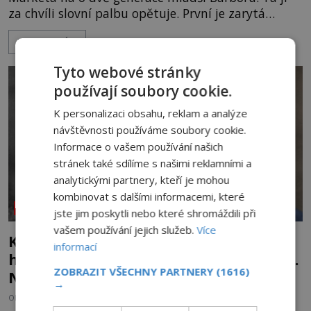
za chvíli slovní palbu opětuje. První je zarytá
katolička, druhá přesvědčená kališnice. A každá z
ZOBRAZIT VÍCE
nich se usídlí na jedné z věží slavného hradu
Trosky. Šlechtic Ota IV. z Bergova (1399–1452) patří
Tyto webové stránky
mezi vůdce protihusitského boje. Za manželku má
používají soubory cookie.
skutečně jistou
K personalizaci obsahu, reklam a analýze
návštěvnosti používáme soubory cookie.
Informace o vašem používání našich
stránek také sdílíme s našimi reklamními a
analytickými partnery, kteří je mohou
kombinovat s dalšími informacemi, které
NEOBJASNĚNÉ UDÁLOSTI
jste jim poskytli nebo které shromáždili při
vašem používání jejich služeb.
Více
Kletba Tamerlánovy hrobky: Otevřeli
informací
hrob a za dva dny začala invaze do SSSR.
ZOBRAZIT VŠECHNY PARTNERY
(1616)
Náhoda, nebo varování?
→
OD
HELENA STEJSKALOVÁ
4.8.2026
2.8TIS