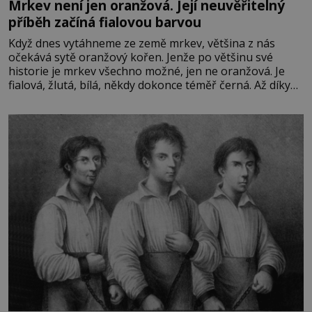
Mrkev není jen oranžová. Její neuvěřitelný
příběh začíná fialovou barvou
Když dnes vytáhneme ze země mrkev, většina z nás
očekává sytě oranžový kořen. Jenže po většinu své
historie je mrkev všechno možné, jen ne oranžová. Je
fialová, žlutá, bílá, někdy dokonce téměř černá. Až díky
stovkám let pečlivého šlechtění se z ní stává zelenina,
bez které si českou zahradu ani nedokážeme představit.
Její příběh je