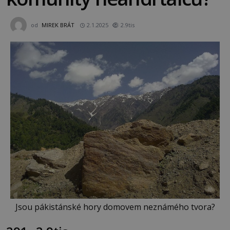
od
MIREK BRÁT
2.1.2025
2.9tis
Jsou pákistánské hory domovem neznámého tvora?