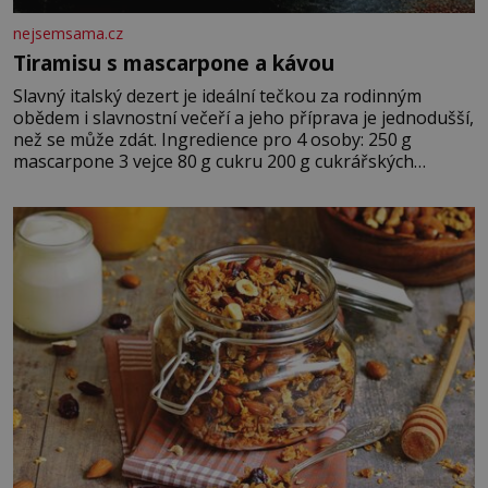
nejsemsama.cz
Tiramisu s mascarpone a kávou
Slavný italský dezert je ideální tečkou za rodinným
obědem i slavnostní večeří a jeho příprava je jednodušší,
než se může zdát. Ingredience pro 4 osoby: 250 g
mascarpone 3 vejce 80 g cukru 200 g cukrářských
piškotů 250 ml silné kávy 2 lžíce amaretta kakao na
posypání Postup: Oddělte žloutky od bílků. Žloutky
vyšlehejte s cukrem do světlé pěny a postupně do nich
vmíchejte mascarpone, aby vznikl hladký