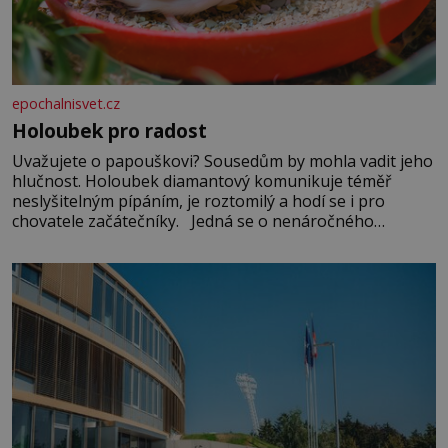
epochalnisvet.cz
Holoubek pro radost
Uvažujete o papouškovi? Sousedům by mohla vadit jeho
hlučnost. Holoubek diamantový komunikuje téměř
neslyšitelným pípáním, je roztomilý a hodí se i pro
chovatele začátečníky. Jedná se o nenáročného
klidného ptáčka, který většinu dne jen posedává. Hodně
času tráví na zemi, kde sbírá zbytky semínek Jeho
domovinou je prakticky celá Austrálie s výjimkou
pobřežní oblasti.