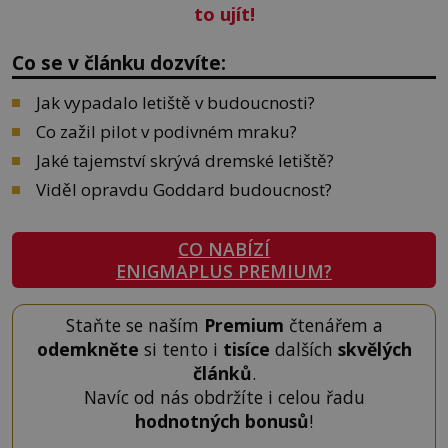
to ujít!
Co se v článku dozvíte:
Jak vypadalo letiště v budoucnosti?
Co zažil pilot v podivném mraku?
Jaké tajemství skrývá dremské letiště?
Viděl opravdu Goddard budoucnost?
CO NABÍZÍ
ENIGMAPLUS PREMIUM?
Staňte se naším
Premium
čtenářem a
odemkněte
si tento i
tisíce
dalších
skvělých
článků
.
Navíc od nás obdržíte i celou řadu
hodnotných bonusů
!