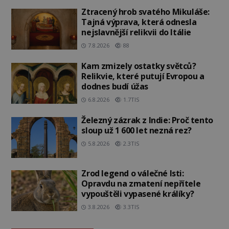
Ztracený hrob svatého Mikuláše:
Tajná výprava, která odnesla
nejslavnější relikvii do Itálie
7.8.2026
88
Kam zmizely ostatky světců?
Relikvie, které putují Evropou a
dodnes budí úžas
6.8.2026
1.7TIS
Železný zázrak z Indie: Proč tento
sloup už 1 600 let nezná rez?
5.8.2026
2.3TIS
Zrod legend o válečné lsti:
Opravdu na zmatení nepřítele
vypouštěli vypasené králíky?
3.8.2026
3.3TIS