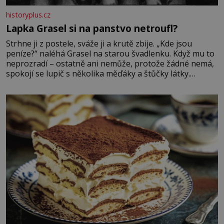
historyplus.cz
Lapka Grasel si na panstvo netroufl?
Strhne ji z postele, sváže ji a krutě zbije. „Kde jsou
peníze?“ naléhá Grasel na starou švadlenku. Když mu to
neprozradí – ostatně ani nemůže, protože žádné nemá,
spokojí se lupič s několika měďáky a štůčky látky.
Zraněná žena pár dní nato umírá. Je to muž nebývale
krutý. Jeho činy budí hrůzu ještě dlouho po jeho smrti