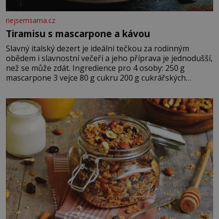
nejsemsama.cz
Tiramisu s mascarpone a kávou
Slavný italský dezert je ideální tečkou za rodinným
obědem i slavnostní večeří a jeho příprava je jednodušší,
než se může zdát. Ingredience pro 4 osoby: 250 g
mascarpone 3 vejce 80 g cukru 200 g cukrářských
piškotů 250 ml silné kávy 2 lžíce amaretta kakao na
posypání Postup: Oddělte žloutky od bílků. Žloutky
vyšlehejte s cukrem do světlé pěny a postupně do nich
vmíchejte mascarpone, aby vznikl hladký