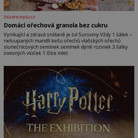
tisicereceptu.cz
Domácí ořechová granola bez cukru
Vynikající a zdravá snídaně je tu! Suroviny Vždy 1 šálek –
neloupaných mandlí kešu ořechů vlašských ořechů
slunečnicových semínek semínek dýně rozinek 3 šálky
ovesných vloček 1 lžíce mlet