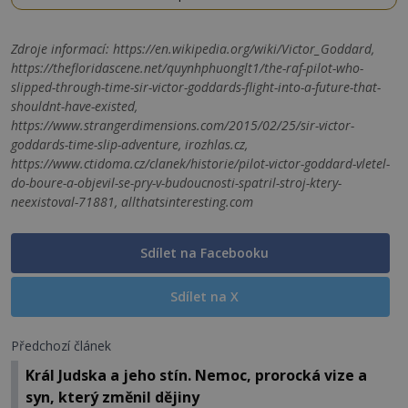
Zdroje informací:
https://en.wikipedia.org/wiki/Victor_Goddard,
https://thefloridascene.net/quynhphuonglt1/the-raf-pilot-who-
slipped-through-time-sir-victor-goddards-flight-into-a-future-that-
shouldnt-have-existed,
https://www.strangerdimensions.com/2015/02/25/sir-victor-
goddards-time-slip-adventure, irozhlas.cz,
https://www.ctidoma.cz/clanek/historie/pilot-victor-goddard-vletel-
do-boure-a-objevil-se-pry-v-budoucnosti-spatril-stroj-ktery-
neexistoval-71881, allthatsinteresting.com
Sdílet na Facebooku
Sdílet na X
Předchozí článek
Král Judska a jeho stín. Nemoc, prorocká vize a
syn, který změnil dějiny