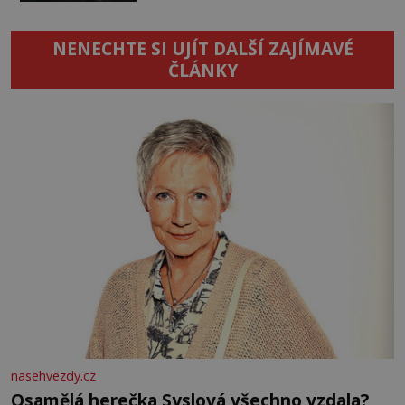
NENECHTE SI UJÍT DALŠÍ ZAJÍMAVÉ
ČLÁNKY
nasehvezdy.cz
Osamělá herečka Syslová všechno vzdala?