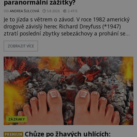
paranormální zážitky?
OD
ANDREA ŠULCOVÁ
5.8.2026
2.4TIS
Je to jízda s větrem o závod. V roce 1982 americký
drogově závislý herec Richard Dreyfuss (*1947)
ztratí poslední zbytky sebezáchovy a prohání se
po silnicích ve svém mercedesu jako utržený ze
ZOBRAZIT VÍCE
řetězu. Vše vyvrcholí katastrofou, když to Dreyfuss
napálí v plné rychlosti do stromu! Policie ve vraku
následně nalezne schovaný kokain. Tímto
momentem se slavnému
ZÁZRAKY
Chůze po žhavých uhlících:
PREMIUM