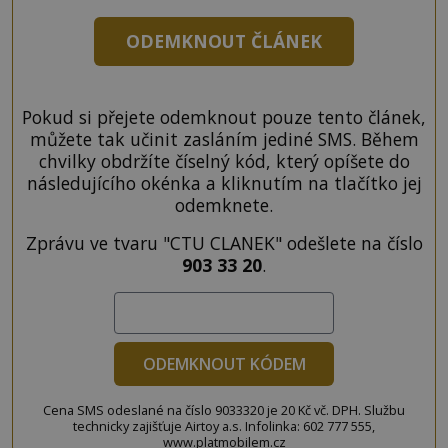
ODEMKNOUT ČLÁNEK
Pokud si přejete odemknout pouze tento článek,
můžete tak učinit zasláním jediné SMS. Během
chvilky obdržíte číselný kód, který opíšete do
následujícího okénka a kliknutím na tlačítko jej
odemknete.
Zprávu ve tvaru "CTU CLANEK" odešlete na číslo
903 33 20
.
ODEMKNOUT KÓDEM
Cena SMS odeslané na číslo 9033320 je 20 Kč vč. DPH. Službu
technicky zajišťuje Airtoy a.s. Infolinka: 602 777 555,
www.platmobilem.cz