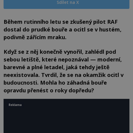
Sdílet na X
Během rutinního letu se zkušený pilot RAF
dostal do prudké bouře a ocitl se v hustém,
podivně zářícím mraku.
Když se z něj konečně vynořil, zahlédl pod
sebou letiště, které nepoznával — moderní,
barevné a plné letadel, jaká tehdy ještě
neexistovala. Tvrdil, že se na okamžik ocitl v
budoucnosti.
Mohla ho záhadná bouře
opravdu přenést o roky dopředu?
Reklama