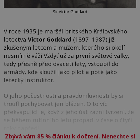
Sir Victor Goddard
V roce 1935 je maršál britského Královského
letectva
Victor Goddard
(1897–1987) již
zkušeným letcem a mužem, kterého si okolí
nesmírně váží Vždyť už za první světové války,
tedy přesně před dvaceti lety, vstoupil do
armády, kde sloužil jako pilot a poté jako
letecký instruktor.
O jeho počestnosti a pravdomluvnosti by si
troufl pochybovat jen blázen. O to víc
překvapující je, když z jeho úst zazní tvrzení, že
se během rutinního letu propadl v čase o čtyři
roky napřed!
Zbývá vám 85
%
článku k dočtení. Nenechte si