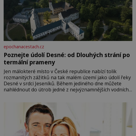
epochanacestach.cz
Poznejte údolí Desné: od Dlouhých strání po
termální prameny
Jen málokteré místo v České republice nabízí tolik
rozmanitých zážitků na tak malém území jako údolí řeky
Desné v srdci Jeseníků. Během jediného dne můžete
nahlédnout do útrob jedné z nejvýznamnějších vodních
elektráren v Evropě, vydat se na horské hřebeny, projet
se na koloběžce a den zakončit poznáváním památek ve
Velkých Losinách nebo v termálním