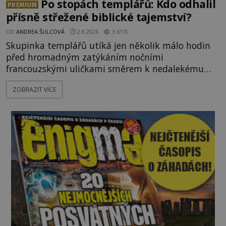
Po stopách templářů: Kdo odhalil
PREMIUM
přísně střežené biblické tajemství?
OD
ANDREA ŠULCOVÁ
2.8.2026
3.6TIS
Skupinka templářů utíká jen několik málo hodin
před hromadným zatýkáním nočními
francouzskými uličkami směrem k nedalekému
přístavu. Jeden z nich má přes ramena ranec s
ZOBRAZIT VÍCE
tajemným obsahem. Kapitán lodi už na ně čeká.
„Dejte to do podpalubí a připravte se. Za chvíli
vyplouváme,“ sdělí jim. „Kam máme namířeno,
kapitáne?“ zeptá se ho jeden z templářů. „Do Sk