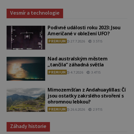
Vesmír a technologie
Podivné události roku 2023: Jsou
Američané v obležení UFO?
PREMIUM
27.7.2026
3.5TIS
Nad australským městem
„tančila“ záhadná světla
PREMIUM
4.7.2026
3.4TIS
Mimozemšťan z Andahuaylillas: Čí
jsou ostatky zakrslého stvoření s
ohromnou lebkou?
PREMIUM
26.6.2026
2.9TIS
Záhady historie