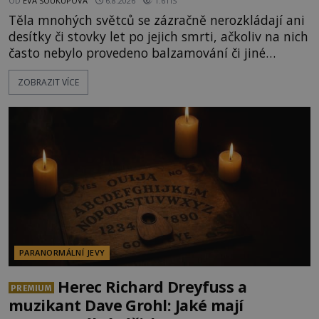
OD
EVA SOUKUPOVÁ
6.8.2026
1.6TIS
Těla mnohých světců se zázračně nerozkládají ani
desítky či stovky let po jejich smrti, ačkoliv na nich
často nebylo provedeno balzamování či jiné
pokusy o konzervaci. Neporušené ostatky bývají
ZOBRAZIT VÍCE
považovány za důkaz svatosti zemřelých. Jaké
tajemné síly těla významných náboženských
osobností ochraňují? Na hřbitově u kláštera
Milosrdných
PARANORMÁLNÍ JEVY
Herec Richard Dreyfuss a
PREMIUM
muzikant Dave Grohl: Jaké mají