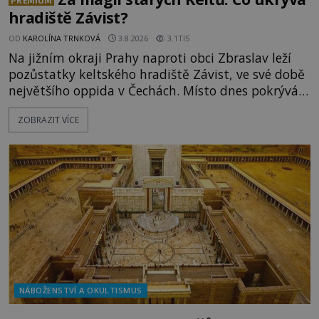
PREMIUM
hradiště Závist?
OD
KAROLÍNA TRNKOVÁ
3.8.2026
3.1TIS
Na jižním okraji Prahy naproti obci Zbraslav leží
pozůstatky keltského hradiště Závist, ve své době
největšího oppida v Čechách. Místo dnes pokrývá
les, zbytky po kdysi monumentálním hradišti jsou
ZOBRAZIT VÍCE
ale v terénu patrné stále. Co dalšího tu po Keltech
zůstalo? Prozkoumejte to spolu s ENIGMOU! Na
vrch Hr
NÁBOŽENSTVÍ A OKULTISMUS