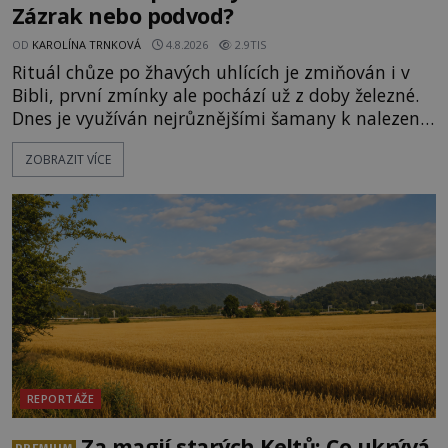
Zázrak nebo podvod?
OD
KAROLÍNA TRNKOVÁ
4.8.2026
2.9TIS
Rituál chůze po žhavých uhlících je zmiňován i v
Bibli, první zmínky ale pochází už z doby železné.
Dnes je využíván nejrůznějšími šamany k nalezení
spirituální síly či vnitřního klidu. Jak funguje a proč
ZOBRAZIT VÍCE
si při něm člověk nepopálí nohy, což bylo
objektivně dokázáno? Je na něm i něco
nadpřirozeného? Histori
REPORTÁŽE
Za magií starých Keltů: Co ukrývá