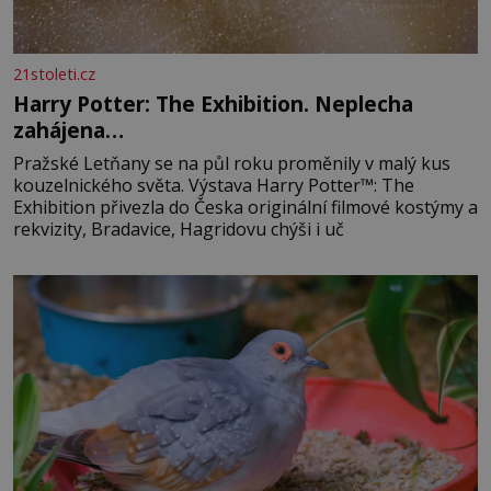
21stoleti.cz
Harry Potter: The Exhibition. Neplecha
zahájena…
Pražské Letňany se na půl roku proměnily v malý kus
kouzelnického světa. Výstava Harry Potter™: The
Exhibition přivezla do Česka originální filmové kostýmy a
rekvizity, Bradavice, Hagridovu chýši i uč