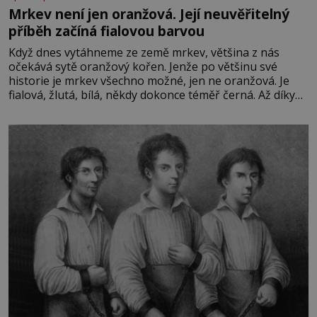
Mrkev není jen oranžová. Její neuvěřitelný
příběh začíná fialovou barvou
Když dnes vytáhneme ze země mrkev, většina z nás
očekává sytě oranžový kořen. Jenže po většinu své
historie je mrkev všechno možné, jen ne oranžová. Je
fialová, žlutá, bílá, někdy dokonce téměř černá. Až díky
stovkám let pečlivého šlechtění se z ní stává zelenina,
bez které si českou zahradu ani nedokážeme představit.
Její příběh je