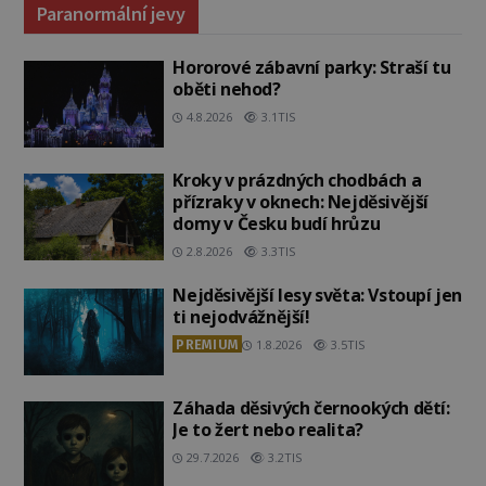
Paranormální jevy
Hororové zábavní parky: Straší tu
oběti nehod?
4.8.2026
3.1TIS
Kroky v prázdných chodbách a
přízraky v oknech: Nejděsivější
domy v Česku budí hrůzu
2.8.2026
3.3TIS
Nejděsivější lesy světa: Vstoupí jen
ti nejodvážnější!
PREMIUM
1.8.2026
3.5TIS
Záhada děsivých černookých dětí:
Je to žert nebo realita?
29.7.2026
3.2TIS