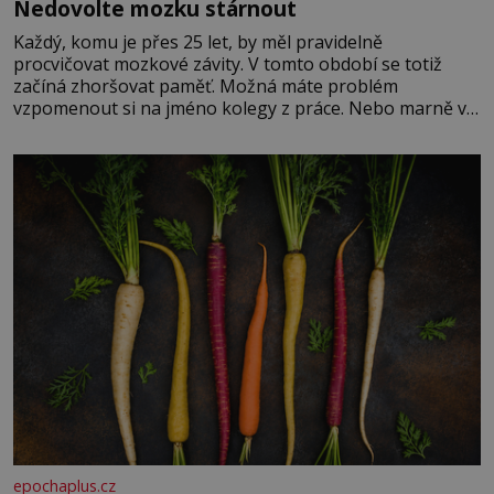
Nedovolte mozku stárnout
Každý, komu je přes 25 let, by měl pravidelně
procvičovat mozkové závity. V tomto období se totiž
začíná zhoršovat paměť. Možná máte problém
vzpomenout si na jméno kolegy z práce. Nebo marně v
paměti lovíte název knížky, kterou jste nedávno přečetli.
Je to opravdu tak, s věkem jako kdyby se paměť
rozhodla stávkovat. Cvičte
epochaplus.cz