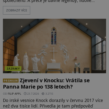
společného. A přece je dávné legendy, lidové
pohádky i podvědomí psychicky nemocných lidí
ZOBRAZIT VÍCE
podivným způsobem vzájemně propojují. Je
možné, že tato záhadná spojitost ukrývá nějaké
tajemství pocházející ze samých počátků lidské
civilizace? Nebo dokonce z temných vod minulosti
ještě mnohem hlubších? [g
ZÁZRAKY
Zjevení v Knocku: Vrátila se
PREMIUM
Panna Marie po 138 letech?
OD
FILIP APPL
23.7.2026
3.2TIS
Do irské vesnice Knock dorazily v červnu 2017 více
než dva tisíce lidí. Přivedla je tam předpověď