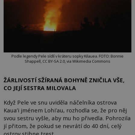
Podle legendy Pele sídlí v kráteru sopky Kilauea. FOTO: Bonnie
Shappell, CC BY-SA 2.0, via Wikimedia Commons
ŽÁRLIVOSTÍ SŽÍRANÁ BOHYNĚ ZNIČILA VŠE,
CO JEJÍ SESTRA MILOVALA
Když Pele ve snu uviděla náčelníka ostrova
Kaua’i jménem Lohi’au, rozhodla se, že pro něj
svou sestru vyšle, aby mu ho přivedla. Pohrozila
jí přitom, že pokud se nevrátí do 40 dní, celý
ostrov stihne trest.