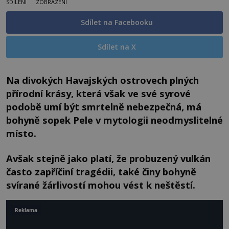
SDÍLENÍ
ZOBRAZENÍ
Sdílet na Facebooku
Sdílet na X
Na divokých Havajských ostrovech plných
přírodní krásy, která však ve své syrové
podobě umí být smrtelně nebezpečná, má
bohyně sopek Pele v mytologii neodmyslitelné
místo.
Avšak stejně jako platí, že probuzený vulkán
často zapříčiní tragédii, také činy bohyně
svírané žárlivostí mohou vést k neštěstí.
Reklama