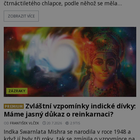
čtrnáctiletého chlapce, podle něhož se měla
přesně ve tři hodiny odpoledne zjevit Panna Marie.
ZOBRAZIT VÍCE
Když slunce vystoupilo z mraků, část davu začala
křičet, že se na nebi odehrává zázrak. Splnilo se
chlapcovo proroctví, nebo poutníci spatřili pouze
neobvyklou hru světla? [gallery
ids="170530,170531,1705
ZÁZRAKY
Zvláštní vzpomínky indické dívky:
PREMIUM
Máme jasný důkaz o reinkarnaci?
OD
FRANTIŠEK VLČEK
20.7.2026
2.9TIS
Indka Swarnlata Mishra se narodila v roce 1948 a
když jí byly tři roky, tak se zmínila o vzpomínce na