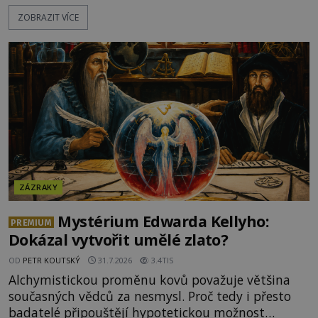
spirituální síly či vnitřního klidu. Jak funguje a proč
ZOBRAZIT VÍCE
si při něm člověk nepopálí nohy, což bylo
objektivně dokázáno? Je na něm i něco
nadpřirozeného? Histori
ZÁZRAKY
Mystérium Edwarda Kellyho:
PREMIUM
Dokázal vytvořit umělé zlato?
OD
PETR KOUTSKÝ
31.7.2026
3.4TIS
Alchymistickou proměnu kovů považuje většina
současných vědců za nesmysl. Proč tedy i přesto
badatelé připouštějí hypotetickou možnost