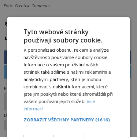
Foto: Creative Commons
bohyně
havaj
mytologie
sopky
Štítky:
Tyto webové stránky
Hawaii
Lokalita:
používají soubory cookie.
K personalizaci obsahu, reklam a analýze
Sdílet na Facebooku
návštěvnosti používáme soubory cookie.
Informace o vašem používání našich
Sdílet na X
stránek také sdílíme s našimi reklamními a
analytickými partnery, kteří je mohou
kombinovat s dalšími informacemi, které
Předchozí článek
jste jim poskytli nebo které shromáždili při
Podle japonské mytologie způsobuje
vašem používání jejich služeb.
Více
zemětřesení obří sumec
informací
Další článek
ZOBRAZIT VŠECHNY PARTNERY
(1616)
Historie Japonska se začala psát u potomka bohů
→