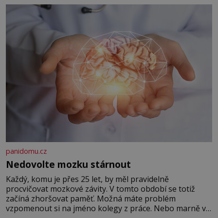
panidomu.cz
Nedovolte mozku stárnout
Každý, komu je přes 25 let, by měl pravidelně
procvičovat mozkové závity. V tomto období se totiž
začíná zhoršovat paměť. Možná máte problém
vzpomenout si na jméno kolegy z práce. Nebo marně v
paměti lovíte název knížky, kterou jste nedávno přečetli.