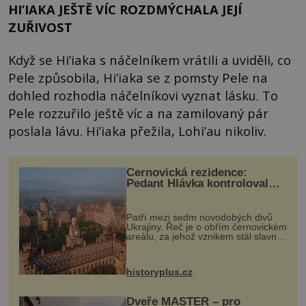
HI’IAKA JEŠTĚ VÍC ROZDMÝCHALA JEJÍ
ZUŘIVOST
Když se Hi’iaka s náčelníkem vrátili a uviděli, co
Pele způsobila, Hi’iaka se z pomsty Pele na
dohled rozhodla náčelníkovi vyznat lásku. To
Pele rozzuřilo ještě víc a na zamilovaný pár
poslala lávu. Hi’iaka přežila, Lohi’au nikoliv.
Černovická rezidence:
Pedant Hlávka kontroloval
každou cihlu
Patří mezi sedm novodobých divů
Ukrajiny. Řeč je o obřím černovickém
areálu, za jehož vznikem stál slavný
český architekt Josef Hlávka. Ten si
na něm dal mimořádně záležet. Jeho
stavební plány by při ...
historyplus.cz
Dveře MASTER – pro