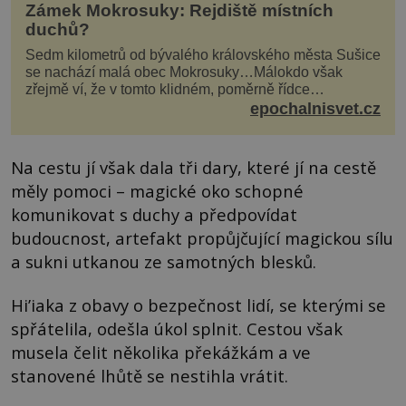
Zámek Mokrosuky: Rejdiště místních
duchů?
Sedm kilometrů od bývalého královského města Sušice
se nachází malá obec Mokrosuky…Málokdo však
zřejmě ví, že v tomto klidném, poměrně řídce
navštěvovaném koutu vesnické Šumavy se nachází
epochalnisvet.cz
několi...
Na cestu jí však dala tři dary, které jí na cestě
měly pomoci – magické oko schopné
komunikovat s duchy a předpovídat
budoucnost, artefakt propůjčující magickou sílu
a sukni utkanou ze samotných blesků.
Hi’iaka z obavy o bezpečnost lidí, se kterými se
spřátelila, odešla úkol splnit. Cestou však
musela čelit několika překážkám a ve
stanovené lhůtě se nestihla vrátit.