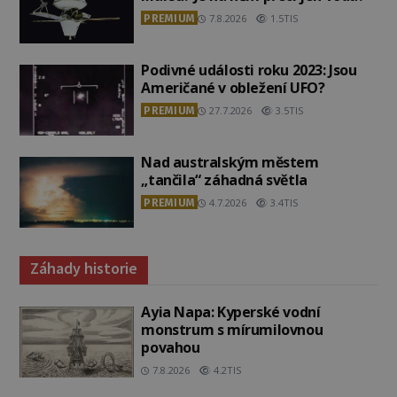
PREMIUM
7.8.2026
1.5TIS
Podivné události roku 2023: Jsou
Američané v obležení UFO?
PREMIUM
27.7.2026
3.5TIS
Nad australským městem
„tančila“ záhadná světla
PREMIUM
4.7.2026
3.4TIS
Záhady historie
Ayia Napa: Kyperské vodní
monstrum s mírumilovnou
povahou
7.8.2026
4.2TIS