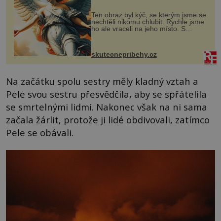
Ten obraz byl kýč, se kterým jsme se
nechtěli nikomu chlubit. Rychle jsme
ho ale vraceli na jeho místo. S
manželem Vaškem jsme si pořídili
chaloupku, takový domek na severu
Čech, kde jsme si naplánova...
skutecnepribehy.cz
Na začátku spolu sestry měly kladný vztah a
Pele svou sestru přesvědčila, aby se spřátelila
se smrtelnými lidmi. Nakonec však na ni sama
začala žárlit, protože ji lidé obdivovali, zatímco
Pele se obávali.