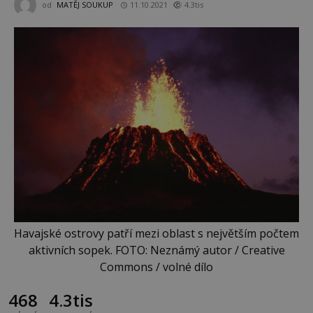
od
MATĚJ SOUKUP
11.10.2021
4.3tis
Havajské ostrovy patří mezi oblast s největším počtem
aktivních sopek. FOTO: Neznámý autor / Creative
Commons / volné dílo
468
4.3tis