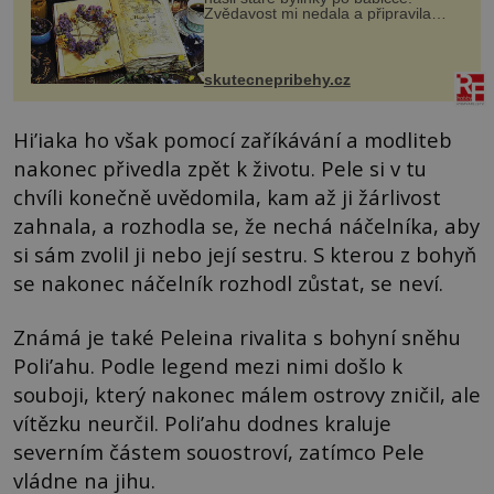
Zvědavost mi nedala a připravila
jsem si z nich lektvar… Zimní pobyt
na chalupě se pro mě vlastní vinou
změnil v děsivý zážitek, na kt...
skutecnepribehy.cz
Hi’iaka ho však pomocí zaříkávání a modliteb
nakonec přivedla zpět k životu. Pele si v tu
chvíli konečně uvědomila, kam až ji žárlivost
zahnala, a rozhodla se, že nechá náčelníka, aby
si sám zvolil ji nebo její sestru. S kterou z bohyň
se nakonec náčelník rozhodl zůstat, se neví.
Známá je také Peleina rivalita s bohyní sněhu
Poli’ahu. Podle legend mezi nimi došlo k
souboji, který nakonec málem ostrovy zničil, ale
vítězku neurčil. Poli’ahu dodnes kraluje
severním částem souostroví, zatímco Pele
vládne na jihu.