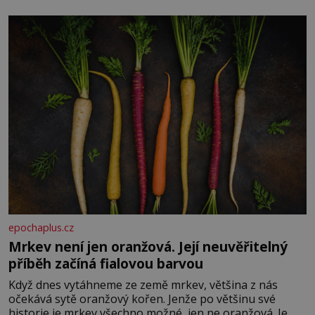
Je to opravdu tak, s věkem jako kdyby se paměť
rozhodla stávkovat. Cvičte
epochaplus.cz
Mrkev není jen oranžová. Její neuvěřitelný
příběh začíná fialovou barvou
Když dnes vytáhneme ze země mrkev, většina z nás
očekává sytě oranžový kořen. Jenže po většinu své
historie je mrkev všechno možné, jen ne oranžová. Je