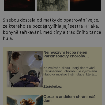
S sebou dostala od matky do opatrování vejce,
ze kterého se později vylíhla její sestra Hi’iaka,
bohyně zaříkávání, medicíny a tradičního tance
hula.
Neinvazivní léčba nejen
Parkinsonovy choroby
pomocí ultrazvukové
„helmy“
Ke zmírnění třesu, který doprovází
Parkinsonovu chorobu, je využívána
hluboká mozková stimulace, která
však vyžaduje vysoce invazivní
zákrok. Ultrazvuk zase není vhodný
k dostatečně přesnému zacílení ...
21stoleti.cz
Obraz s andělem chrání náš
dům