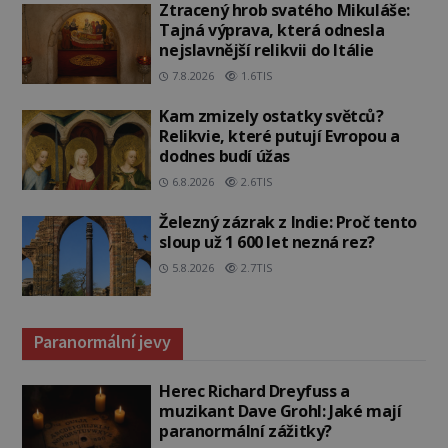
Ztracený hrob svatého Mikuláše:
Tajná výprava, která odnesla
nejslavnější relikvii do Itálie
7.8.2026
1.6TIS
Kam zmizely ostatky světců?
Relikvie, které putují Evropou a
dodnes budí úžas
6.8.2026
2.6TIS
Železný zázrak z Indie: Proč tento
sloup už 1 600 let nezná rez?
5.8.2026
2.7TIS
Paranormální jevy
Herec Richard Dreyfuss a
muzikant Dave Grohl: Jaké mají
paranormální zážitky?