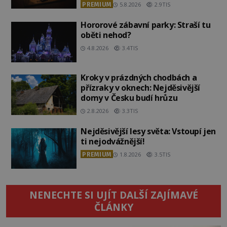
PREMIUM
5.8.2026
2.9TIS
Hororové zábavní parky: Straší tu
oběti nehod?
4.8.2026
3.4TIS
Kroky v prázdných chodbách a
přízraky v oknech: Nejděsivější
domy v Česku budí hrůzu
2.8.2026
3.3TIS
Nejděsivější lesy světa: Vstoupí jen
ti nejodvážnější!
PREMIUM
1.8.2026
3.5TIS
NENECHTE SI UJÍT DALŠÍ ZAJÍMAVÉ
ČLÁNKY