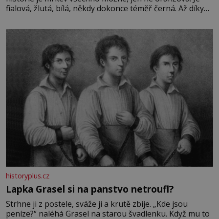
fialová, žlutá, bílá, někdy dokonce téměř černá. Až díky
stovkám let pečlivého šlechtění se z ní stává zelenina,
bez které si českou zahradu ani nedokážeme představit.
Její příběh je
historyplus.cz
Lapka Grasel si na panstvo netroufl?
Strhne ji z postele, sváže ji a krutě zbije. „Kde jsou
peníze?“ naléhá Grasel na starou švadlenku. Když mu to