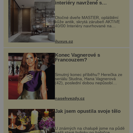
interiéry navržené s
rozumem i vášní!
Otočné dveře MASTER, opláštění
kůže antik, skrytá zárubeň AKTIVE
40/00 Interiéry navrhované na
zakázku často vyžadují atypické
rozměry nejen nábytku, ale i
otvorových prvků. Technické zázemí
iluxus.cz
dnes umož...
Konec Vagnerové s
Francouzem?
Smutný konec příběhu? Herečka ze
seriálu Studna, Hana Vagnerová
(42), poslední dobou nepůsobí
nejšťastněji. Ačkoli časy její anorexie
jsou už dávno pryč a opět se pyšnila
ženskými křivkami, najednou s...
nasehvezdy.cz
Jak jsem opustila svoje tělo
U známých na chalupě jsme na půdě
našli staré bylinky po babičce.