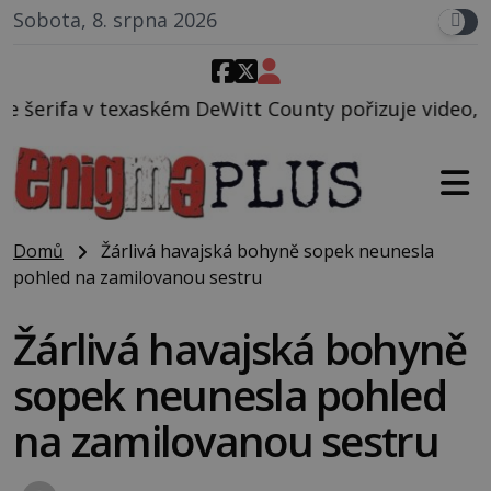
Sobota, 8. srpna 2026
Witt County pořizuje video, na kterém před jeho voz
Domů
Žárlivá havajská bohyně sopek neunesla
pohled na zamilovanou sestru
Žárlivá havajská bohyně
sopek neunesla pohled
na zamilovanou sestru