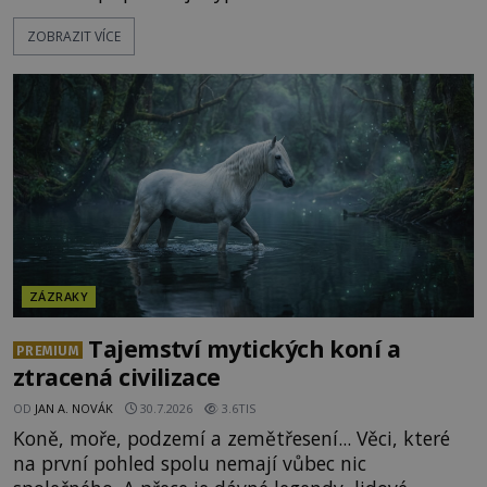
transmutace? Mohl její podstatu odhalit anglický
ZOBRAZIT VÍCE
alchymista, vědec a dobrodruh Edward Kelly?
Shromážděný dav napětím téměř nedýchá.
Měšťané pozorují konání muže, který se stává
nesmrtelnou legendou již během
ZÁZRAKY
Tajemství mytických koní a
PREMIUM
ztracená civilizace
OD
JAN A. NOVÁK
30.7.2026
3.6TIS
Koně, moře, podzemí a zemětřesení... Věci, které
na první pohled spolu nemají vůbec nic