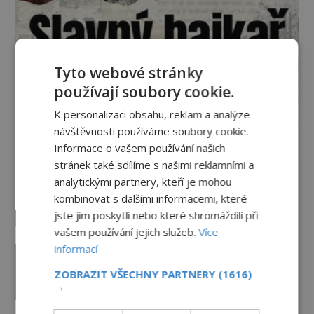
Tyto webové stránky
používají soubory cookie.
K personalizaci obsahu, reklam a analýze
návštěvnosti používáme soubory cookie.
Informace o vašem používání našich
stránek také sdílíme s našimi reklamními a
analytickými partnery, kteří je mohou
kombinovat s dalšími informacemi, které
Vesmír a technologie
jste jim poskytli nebo které shromáždili při
vašem používání jejich služeb.
Více
Co zachycují tajemné snímky
informací
Marsu? Je na něm přeci jen voda?
ZOBRAZIT VŠECHNY PARTNERY
(1616)
PREMIUM
7.8.2026
2.6TIS
→