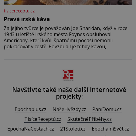
tisicereceptu.cz
Pravá irská káva
Za jejího tvůrce je považován Joe Sharidan, když v roce
1943 u letiště irského města Foynes obsluhoval
Američany, kteří kvůli špatnému počasí nemohli
pokračovat v cestě. Povzbudil je tehdy kávou,
Navštivte také naše další internetové
projekty:
Epochaplus.cz
NašeHvězdy.cz
PaníDomu.cz
TisíceReceptů.cz
SkutečnéPříběhy.cz
EpochaNaCestach.cz
21Stoleti.cz
EpochálníSvět.cz