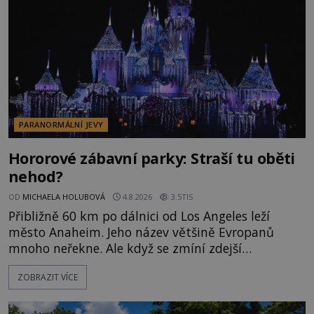
momentem se slavnému
PARANORMÁLNÍ JEVY
Hororové zábavní parky: Straší tu oběti
nehod?
OD
MICHAELA HOLUBOVÁ
4.8.2026
3.5TIS
Přibližně 60 km po dálnici od Los Angeles leží
město Anaheim. Jeho název většině Evropanů
mnoho neřekne. Ale když se zmíní zdejší
Disneyland, je hned jasno. Zábavní park vyroste na
ZOBRAZIT VÍCE
poklidném místě bývalého sadu pomerančovníků.
Klid tu teď rozhodně nepanuje, park navštíví
kolem 17 000 000 zábavychtivých lidí ročně. A ač je