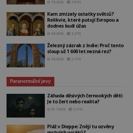
7.8.2026
2.8TIS
Kam zmizely ostatky světců?
Relikvie, které putují Evropou a
dodnes budí úžas
6.8.2026
3.2TIS
Železný zázrak z Indie: Proč tento
sloup už 1 600 let nezná rez?
5.8.2026
3.1TIS
Paranormální jevy
Záhada děsivých černookých dětí:
Je to žert nebo realita?
29.7.2026
3.2TIS
Pláž v Dieppe: Znějí tu ozvěny
mrtvých vojáků?