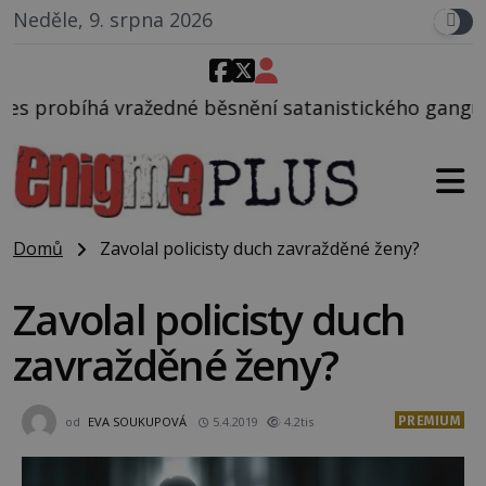
Neděle, 9. srpna 2026
ěsnění satanistického gangu vedeného Charlesem Ma
Domů
Zavolal policisty duch zavražděné ženy?
Zavolal policisty duch
zavražděné ženy?
PREMIUM
od
EVA SOUKUPOVÁ
5.4.2019
4.2tis