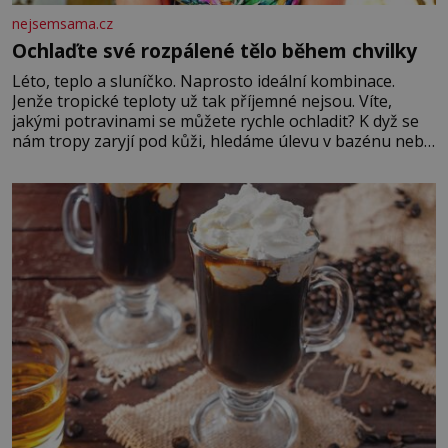
nejsemsama.cz
Ochlaďte své rozpálené tělo během chvilky
Léto, teplo a sluníčko. Naprosto ideální kombinace.
Jenže tropické teploty už tak příjemné nejsou. Víte,
jakými potravinami se můžete rychle ochladit? K dyž se
nám tropy zaryjí pod kůži, hledáme úlevu v bazénu nebo
pomocí klimatizace. Jenže ne vždycky můžeme být v jejich
blízkosti. Nemusíte však zoufat. Pokud budete mít
promyšlený jídelníček, žadné pařáky si na vás