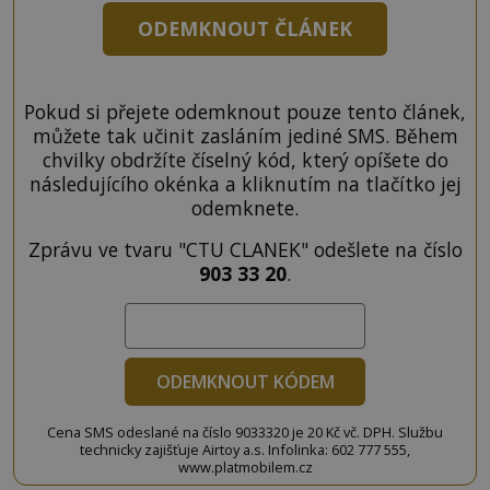
ODEMKNOUT ČLÁNEK
Pokud si přejete odemknout pouze tento článek,
můžete tak učinit zasláním jediné SMS. Během
chvilky obdržíte číselný kód, který opíšete do
následujícího okénka a kliknutím na tlačítko jej
odemknete.
Zprávu ve tvaru "CTU CLANEK" odešlete na číslo
903 33 20
.
ODEMKNOUT KÓDEM
Cena SMS odeslané na číslo 9033320 je 20 Kč vč. DPH. Službu
technicky zajišťuje Airtoy a.s. Infolinka: 602 777 555,
www.platmobilem.cz