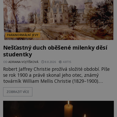
PARANORMÁLNÍ JEVY
Nešťastný duch oběšené milenky děsí
studentky
OD
ADRIANA VOJTÍŠKOVÁ
8.8.2026
4.8TIS
Robert Jaffrey Christie prožívá složité období. Píše
se rok 1900 a právě skonal jeho otec, známý
továrník William Mellis Christie (1829–1900).
Smutná událost je ale doprovázena ohromným
ZOBRAZIT VÍCE
dědictvím... Robertu připadne rodinné sídlo v
Torontu. Takový majetek skýtá řadu výhod, avšak
ta, na niž přijde Robert, by jen tak někoho
nenapadla. N