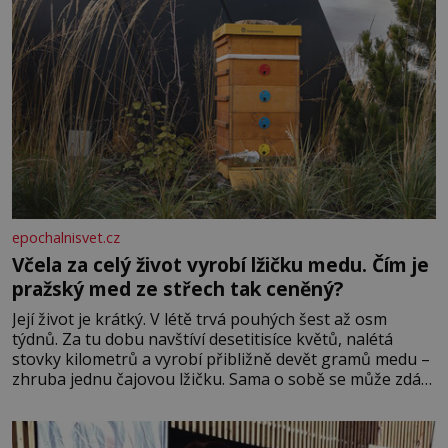
epochalnisvet.cz
Včela za celý život vyrobí lžičku medu. Čím je
pražský med ze střech tak ceněný?
Její život je krátký. V létě trvá pouhých šest až osm
týdnů. Za tu dobu navštíví desetitisíce květů, nalétá
stovky kilometrů a vyrobí přibližně devět gramů medu –
zhruba jednu čajovou lžičku. Sama o sobě se může zdát
bezvýznamná. Teprve když se spojí s dalšími desítkami
tisíc příslušnic svého včelstva, vznikne jeden z
nejdokonalejších organismů