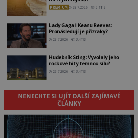
PREMIUM
28.7.2026
3.1TIS
Lady Gaga i Keanu Reeves:
Pronásledují je přízraky?
28.7.2026
3.4TIS
Hudebník Sting: Vyvolaly jeho
rockové hity temnou sílu?
23.7.2026
3.4TIS
NENECHTE SI UJÍT DALŠÍ ZAJÍMAVÉ
ČLÁNKY