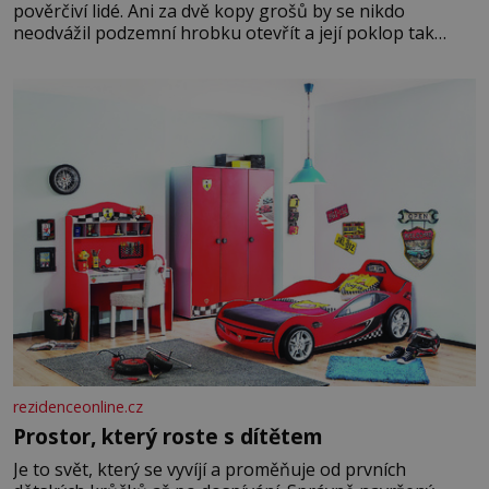
pověrčiví lidé. Ani za dvě kopy grošů by se nikdo
neodvážil podzemní hrobku otevřít a její poklop tak
raději jen skrápí svěcenou vodou. Za několik dní divné
burácení skutečně ustane. Když o mnoho let později
hrobku
rezidenceonline.cz
Prostor, který roste s dítětem
Je to svět, který se vyvíjí a proměňuje od prvních