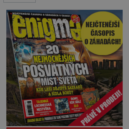
v jejich blízkosti se jim i za bílého dne obloukem
vyhýbají! Už jste o těchto lesích slyšeli? A odvážili
byste se je navštívit? [gallery ids="17