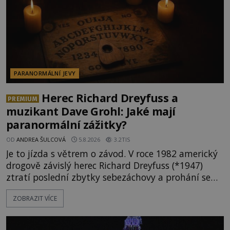
PARANORMÁLNÍ JEVY
Herec Richard Dreyfuss a
PREMIUM
muzikant Dave Grohl: Jaké mají
paranormální zážitky?
OD
ANDREA ŠULCOVÁ
5.8.2026
3.2TIS
Je to jízda s větrem o závod. V roce 1982 americký
drogově závislý herec Richard Dreyfuss (*1947)
ztratí poslední zbytky sebezáchovy a prohání se
po silnicích ve svém mercedesu jako utržený ze
ZOBRAZIT VÍCE
řetězu. Vše vyvrcholí katastrofou, když to Dreyfuss
napálí v plné rychlosti do stromu! Policie ve vraku
následně nalezne schovaný kokain. Tímto