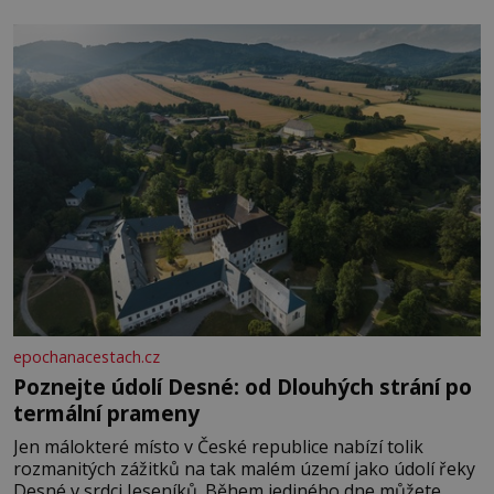
paměti lovíte název knížky, kterou jste nedávno přečetli.
Je to opravdu tak, s věkem jako kdyby se paměť
rozhodla stávkovat. Cvičte
epochanacestach.cz
Poznejte údolí Desné: od Dlouhých strání po
termální prameny
Jen málokteré místo v České republice nabízí tolik
rozmanitých zážitků na tak malém území jako údolí řeky
Desné v srdci Jeseníků. Během jediného dne můžete