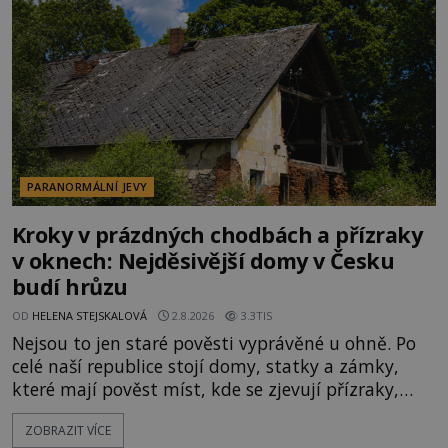
velká snaha to utajit, někteří z
PARANORMÁLNÍ JEVY
Kroky v prázdných chodbách a přízraky
v oknech: Nejděsivější domy v Česku
budí hrůzu
OD
HELENA STEJSKALOVÁ
2.8.2026
3.3TIS
Nejsou to jen staré pověsti vyprávěné u ohně. Po
celé naší republice stojí domy, statky a zámky,
které mají pověst míst, kde se zjevují přízraky,
ozývají nevysvětlitelné zvuky nebo se dějí podivné
ZOBRAZIT VÍCE
jevy. Zatímco historici většinou hledají racionální