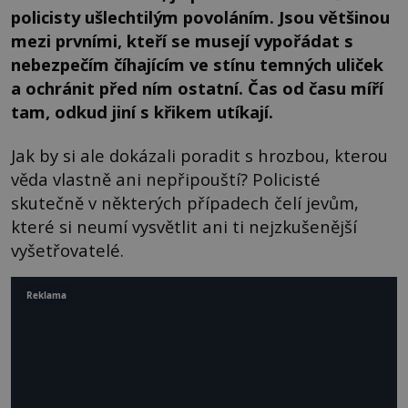
policisty ušlechtilým povoláním. Jsou většinou
mezi prvními, kteří se musejí vypořádat s
nebezpečím číhajícím ve stínu temných uliček
a ochránit před ním ostatní. Čas od času míří
tam, odkud jiní s křikem utíkají.
Jak by si ale dokázali poradit s hrozbou, kterou
věda vlastně ani nepřipouští? Policisté
skutečně v některých případech čelí jevům,
které si neumí vysvětlit ani ti nejzkušenější
vyšetřovatelé.
Reklama