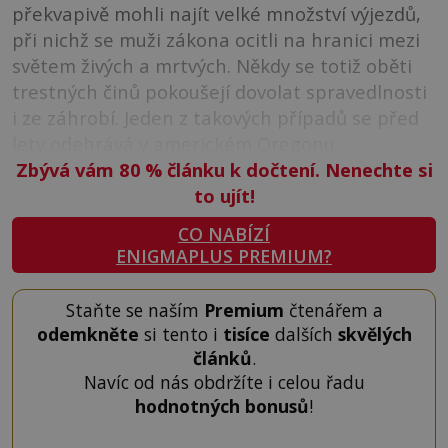
překvapivě mohli najít velké množství výjezdů,
při nichž se muži zákona ocitli na hranici mezi
světem živých a mrtvých. Někdy se totiž oběti
trestných činů pokoušejí dovolat spravedlnosti
i ze záhrobí. Jeden z takových případů se před
lety odehrává v americkém Oregonu…
Zbývá vám 80
%
článku k dočtení. Nenechte si
to ujít!
CO NABÍZÍ
ENIGMAPLUS PREMIUM?
Staňte se naším
Premium
čtenářem a
odemkněte
si tento i
tisíce
dalších
skvělých
článků
.
Navíc od nás obdržíte i celou řadu
hodnotných bonusů
!