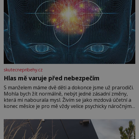
skutecnepribehy.cz
Hlas mě varuje před nebezpečím
S manželem máme dvě děti a dokonce jsme už prarodiči.
Mohla bych žít normálně, nebýt jedné zásadní změny,
která mi nabourala mysl. Živím se jako mzdová účetní a
konec měsíce je pro mě vždy velice psychicky náročným
obdobím. Od té chvíle, co máme vnoučata, mi dcera čím
dál častěji volá o pomoc, co se hlídání týče. Dalo by se