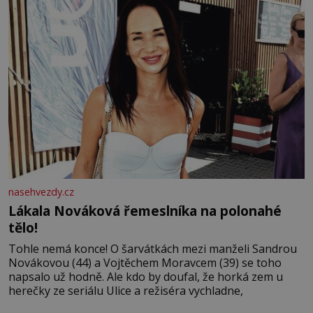
nasehvezdy.cz
Lákala Nováková řemeslníka na polonahé
tělo!
Tohle nemá konce! O šarvátkách mezi manželi Sandrou
Novákovou (44) a Vojtěchem Moravcem (39) se toho
napsalo už hodně. Ale kdo by doufal, že horká zem u
herečky ze seriálu Ulice a režiséra vychladne,