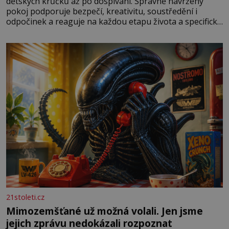
dětských krůčků až po dospívání. Správně navržený
pokoj podporuje bezpečí, kreativitu, soustředění i
odpočinek a reaguje na každou etapu života a specifické
potřeby dítěte. Pro nejmenší je klíčová jednoduchost,
měkkost a bezpečí, proto by pokoj miminka měl působit
především klidně a útulně. Předškolní věk je
21stoleti.cz
Mimozemšťané už možná volali. Jen jsme
jejich zprávu nedokázali rozpoznat