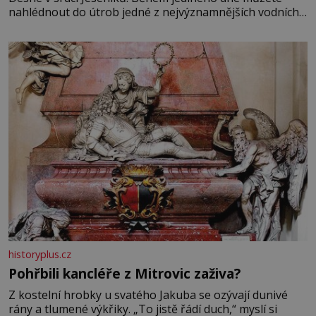
nahlédnout do útrob jedné z nejvýznamnějších vodních
elektráren v Evropě, vydat se na horské hřebeny, projet
se na koloběžce a den zakončit poznáváním památek ve
Velkých Losinách nebo v termálním
historyplus.cz
Pohřbili kancléře z Mitrovic zaživa?
Z kostelní hrobky u svatého Jakuba se ozývají dunivé
rány a tlumené výkřiky. „To jistě řádí duch,“ myslí si