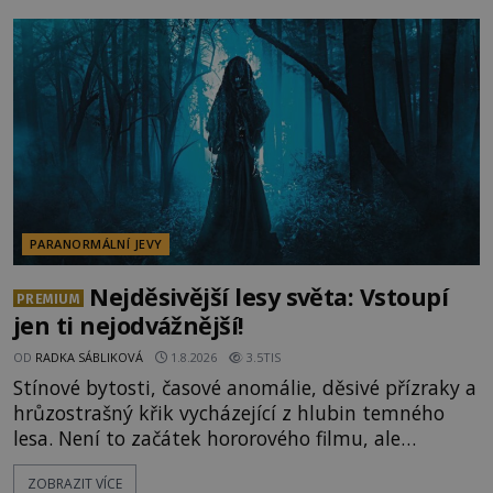
vysvětlení, záhadologové upozorňují, že některé
lokality vykazují nápadně podobná svědectví po
celé generace. A právě tato opakující se svědectví
ud
PARANORMÁLNÍ JEVY
Nejděsivější lesy světa: Vstoupí
PREMIUM
jen ti nejodvážnější!
OD
RADKA SÁBLIKOVÁ
1.8.2026
3.5TIS
Stínové bytosti, časové anomálie, děsivé přízraky a
hrůzostrašný křik vycházející z hlubin temného
lesa. Není to začátek hororového filmu, ale
události, které popisují návštěvníci lesů, které jsou
ZOBRAZIT VÍCE
označovány jako nejděsivější na světě. Lidé bydlící