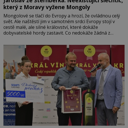
Jaroslav ze Šternberka: Neexistující šlechtic,
který z Moravy vyžene Mongoly
Mongolové se tlačí do Evropy a hrozí, že ovládnou celý
svět. Ale naštěstí jim v samotném srdci Evropy stojí v
cestě malé, ale silné království, které dokáže
dobyvatelské hordy zastavit. Co nedokáže žádná z
asijských říší, co nedokážou Němci – to dokáže český
král. Nebo že by ne? Mongolové od roku 1223 postupují
podél Kaspického a Azovského moře,