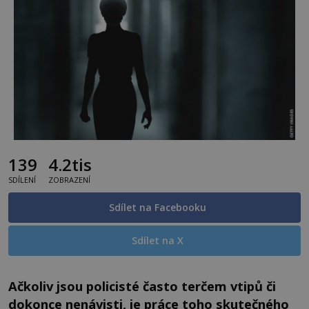
139
4.2tis
SDÍLENÍ
ZOBRAZENÍ
Sdílet na Facebooku
Sdílet na X
Ačkoliv jsou policisté často terčem vtipů či
dokonce nenávisti, je práce toho skutečného