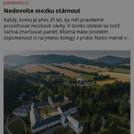
panidomu.cz
Nedovolte mozku stárnout
Každý, komu je přes 25 let, by měl pravidelně
procvičovat mozkové závity. V tomto období se totiž
začíná zhoršovat paměť. Možná máte problém
vzpomenout si na jméno kolegy z práce. Nebo marně v
paměti lovíte název knížky, kterou jste nedávno přečetli.
Je to opravdu tak, s věkem jako kdyby se paměť
rozhodla stávkovat. Cvičte