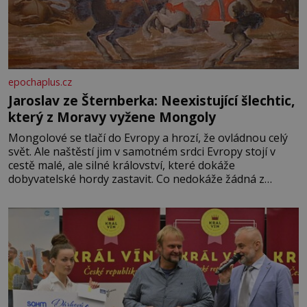
epochaplus.cz
Jaroslav ze Šternberka: Neexistující šlechtic,
který z Moravy vyžene Mongoly
Mongolové se tlačí do Evropy a hrozí, že ovládnou celý
svět. Ale naštěstí jim v samotném srdci Evropy stojí v
cestě malé, ale silné království, které dokáže
dobyvatelské hordy zastavit. Co nedokáže žádná z
asijských říší, co nedokážou Němci – to dokáže český
král. Nebo že by ne? Mongolové od roku 1223 postupují
podél Kaspického a Azovského moře,