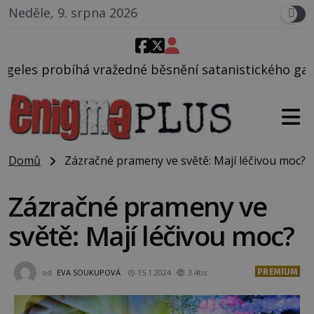
Neděle, 9. srpna 2026
é běsnění satanistického gangu vedeného Charlesem
Domů
Zázračné prameny ve světě: Mají léčivou moc?
Zázračné prameny ve
světě: Mají léčivou moc?
PREMIUM
od
EVA SOUKUPOVÁ
15.1.2024
3.4tis