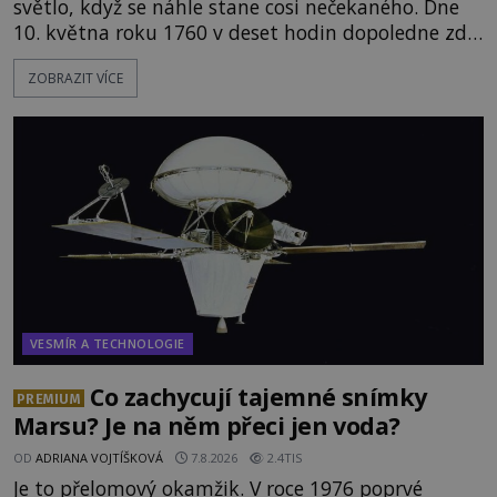
světlo, když se náhle stane cosi nečekaného. Dne
10. května roku 1760 v deset hodin dopoledne zde
dojde k vůbec prvnímu historicky doloženému
ZOBRAZIT VÍCE
přeletu UFO. Podle záznamů vyzařuje takové
světlo, že vypadá jako „koule hořícího ohně“. Jde
jen o nějaký optický klam, nebo se zde skutečně
právě vznáší mimozemská loď
VESMÍR A TECHNOLOGIE
Co zachycují tajemné snímky
PREMIUM
Marsu? Je na něm přeci jen voda?
OD
ADRIANA VOJTÍŠKOVÁ
7.8.2026
2.4TIS
Je to přelomový okamžik. V roce 1976 poprvé