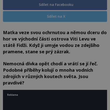
Sdílet na Facebooku
Sdílet na X
Matka veze svou ochrnutou a němou dceru do
hor ve východní části ostrova Viti Levu ve
státě Fidži. Když ji umyje vodou ze zdejšího
pramene, stane se prý zázrak.
Nemocná dívka opět chodí a vrátí se jí řeč.
Podobné příběhy kolují o mnoha vodních
zdrojích v různých koutech světa. Jsou
pravdivé?
Reklama