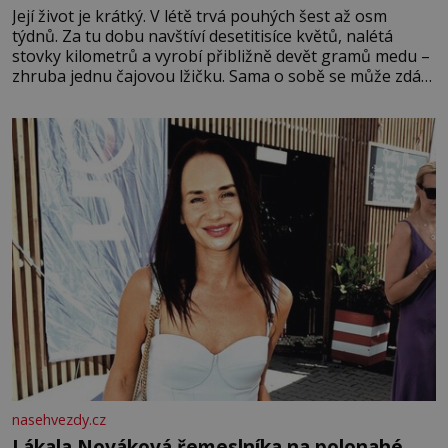
Její život je krátký. V létě trvá pouhých šest až osm
týdnů. Za tu dobu navštíví desetitisíce květů, nalétá
stovky kilometrů a vyrobí přibližně devět gramů medu –
zhruba jednu čajovou lžičku. Sama o sobě se může zdát
bezvýznamná. Teprve když se spojí s dalšími desítkami
tisíc příslušnic svého včelstva, vznikne jeden z
nejdokonalejších organismů
nasehvezdy.cz
Lákala Nováková řemeslníka na polonahé