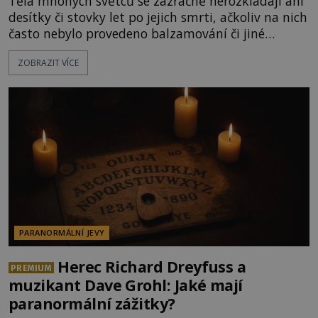
Těla mnohých světců se zázračně nerozkládají ani
desítky či stovky let po jejich smrti, ačkoliv na nich
často nebylo provedeno balzamování či jiné
pokusy o konzervaci. Neporušené ostatky bývají
ZOBRAZIT VÍCE
považovány za důkaz svatosti zemřelých. Jaké
tajemné síly těla významných náboženských
osobností ochraňují? Na hřbitově u kláštera
Milosrdných
PARANORMÁLNÍ JEVY
Herec Richard Dreyfuss a
PREMIUM
muzikant Dave Grohl: Jaké mají
paranormální zážitky?