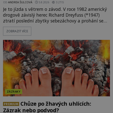
OD
ANDREA ŠULCOVÁ
5.8.2026
3.2TIS
Je to jízda s větrem o závod. V roce 1982 americký
drogově závislý herec Richard Dreyfuss (*1947)
ztratí poslední zbytky sebezáchovy a prohání se
po silnicích ve svém mercedesu jako utržený ze
ZOBRAZIT VÍCE
řetězu. Vše vyvrcholí katastrofou, když to Dreyfuss
napálí v plné rychlosti do stromu! Policie ve vraku
následně nalezne schovaný kokain. Tímto
momentem se slavnému
ZÁZRAKY
Chůze po žhavých uhlících:
PREMIUM
Zázrak nebo podvod?