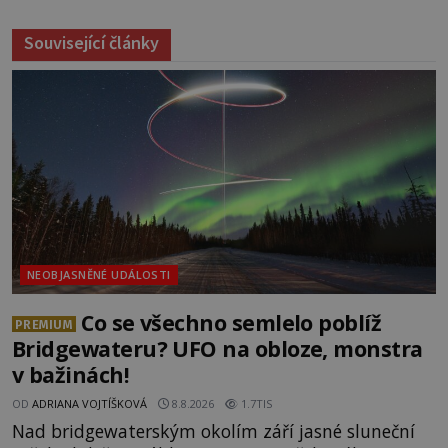
Související články
NEOBJASNĚNÉ UDÁLOSTI
Co se všechno semlelo poblíž
PREMIUM
Bridgewateru? UFO na obloze, monstra
v bažinách!
OD
ADRIANA VOJTÍŠKOVÁ
8.8.2026
1.7TIS
Nad bridgewaterským okolím září jasné sluneční