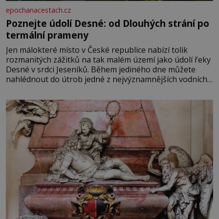
epochanacestach.cz
Poznejte údolí Desné: od Dlouhých strání po
termální prameny
Jen málokteré místo v České republice nabízí tolik
rozmanitých zážitků na tak malém území jako údolí řeky
Desné v srdci Jeseníků. Během jediného dne můžete
nahlédnout do útrob jedné z nejvýznamnějších vodních
elektráren v Evropě, vydat se na horské hřebeny, projet
se na koloběžce a den zakončit poznáváním památek ve
Velkých Losinách nebo v termálním