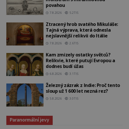
povahou
7.8.2026
5.2TIS
Ztracený hrob svatého Mikuláše:
Tajná výprava, která odnesla
nejslavnější relikvii do Itálie
7.8.2026
2.6TIS
Kam zmizely ostatky světců?
Relikvie, které putují Evropou a
dodnes budí úžas
6.8.2026
3.1TIS
Železný zázrak z Indie: Proč tento
sloup už 1 600 let nezná rez?
5.8.2026
3.0TIS
Paranormální jevy