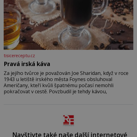
tisicereceptu.cz
Pravá irská káva
Za jejího tvůrce je považován Joe Sharidan, když v roce
1943 u letiště irského města Foynes obsluhoval
Američany, kteří kvůli špatnému počasí nemohli
pokračovat v cestě. Povzbudil je tehdy kávou,
Navštivte také naše další internetové