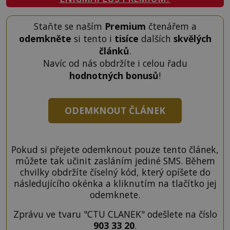
Staňte se naším
Premium
čtenářem a
odemkněte
si tento i
tisíce
dalších
skvělých
článků
.
Navíc od nás obdržíte i celou řadu
hodnotných bonusů
!
ODEMKNOUT ČLÁNEK
Pokud si přejete odemknout pouze tento článek,
můžete tak učinit zasláním jediné SMS. Během
chvilky obdržíte číselný kód, který opíšete do
následujícího okénka a kliknutím na tlačítko jej
odemknete.
Zprávu ve tvaru "CTU CLANEK" odešlete na číslo
903 33 20
.