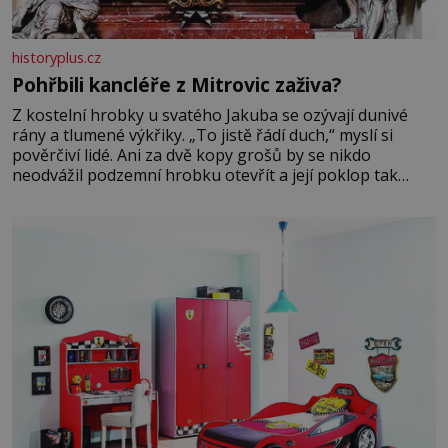
historyplus.cz
Pohřbili kancléře z Mitrovic zaživa?
Z kostelní hrobky u svatého Jakuba se ozývají dunivé
rány a tlumené výkřiky. „To jistě řádí duch,“ myslí si
pověrčiví lidé. Ani za dvě kopy grošů by se nikdo
neodvážil podzemní hrobku otevřít a její poklop tak
raději jen skrápí svěcenou vodou. Za několik dní divné
burácení skutečně ustane. Když o mnoho let později
hrobku