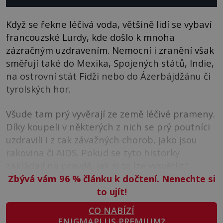
Když se řekne léčivá voda, většině lidí se vybaví
francouzské Lurdy, kde došlo k mnoha
zázračným uzdravením. Nemocní i zranění však
směřují také do Mexika, Spojených států, Indie,
na ostrovní stát Fidži nebo do Ázerbájdžánu či
tyrolských hor.
Všude tam prý vyvěrají ze země léčivé prameny.
Díky koupeli v některých z nich se prý poutníci
uzdravili i z tak závažných chorob, jako jsou
rakovina či AIDS. Pokud se tyto historky
zakládají na pravdě, jak si to lze vysvětlit?
Zbývá vám 96
%
článku k dočtení. Nenechte si
to ujít!
CO NABÍZÍ
ENIGMAPLUS PREMIUM?