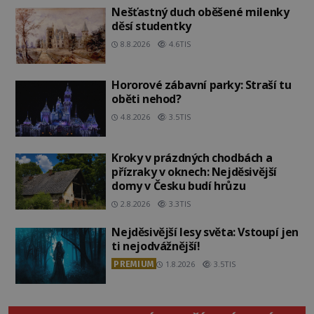
Nešťastný duch oběšené milenky
děsí studentky
8.8.2026
4.6TIS
Hororové zábavní parky: Straší tu
oběti nehod?
4.8.2026
3.5TIS
Kroky v prázdných chodbách a
přízraky v oknech: Nejděsivější
domy v Česku budí hrůzu
2.8.2026
3.3TIS
Nejděsivější lesy světa: Vstoupí jen
ti nejodvážnější!
PREMIUM
1.8.2026
3.5TIS