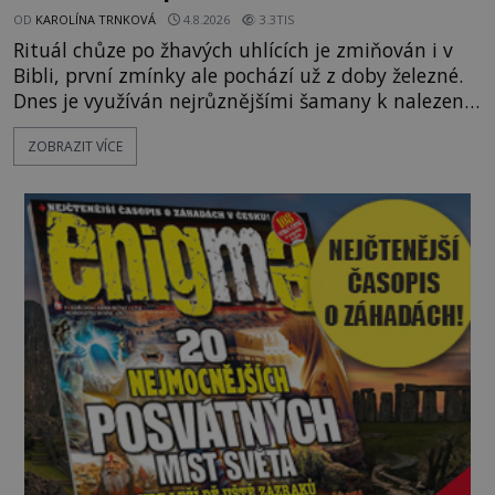
OD
KAROLÍNA TRNKOVÁ
4.8.2026
3.3TIS
Rituál chůze po žhavých uhlících je zmiňován i v
Bibli, první zmínky ale pochází už z doby železné.
Dnes je využíván nejrůznějšími šamany k nalezení
spirituální síly či vnitřního klidu. Jak funguje a proč
ZOBRAZIT VÍCE
si při něm člověk nepopálí nohy, což bylo
objektivně dokázáno? Je na něm i něco
nadpřirozeného? Histori