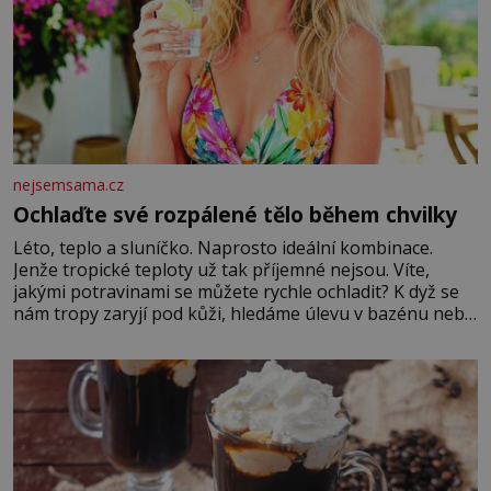
nejsemsama.cz
Ochlaďte své rozpálené tělo během chvilky
Léto, teplo a sluníčko. Naprosto ideální kombinace.
Jenže tropické teploty už tak příjemné nejsou. Víte,
jakými potravinami se můžete rychle ochladit? K dyž se
nám tropy zaryjí pod kůži, hledáme úlevu v bazénu nebo
pomocí klimatizace. Jenže ne vždycky můžeme být v jejich
blízkosti. Nemusíte však zoufat. Pokud budete mít
promyšlený jídelníček, žadné pařáky si na vás