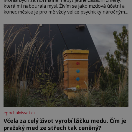
která mi nabourala mysl. Živím se jako mzdová účetní a
konec měsíce je pro mě vždy velice psychicky náročným
obdobím. Od té chvíle, co máme vnoučata, mi dcera čím
dál častěji volá o pomoc, co se hlídání týče. Dalo by se
epochalnisvet.cz
Včela za celý život vyrobí lžičku medu. Čím je
pražský med ze střech tak ceněný?