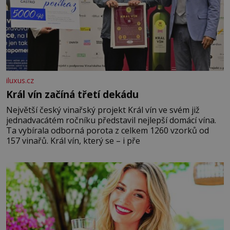
iluxus.cz
Král vín začíná třetí dekádu
Největší český vinařský projekt Král vín ve svém již
jednadvacátém ročníku představil nejlepší domácí vína.
Ta vybírala odborná porota z celkem 1260 vzorků od
157 vinařů. Král vín, který se – i pře