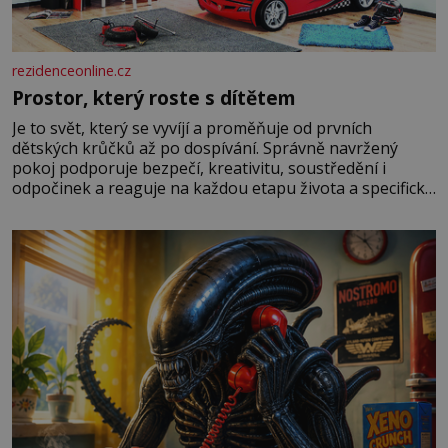
rezidenceonline.cz
Prostor, který roste s dítětem
Je to svět, který se vyvíjí a proměňuje od prvních
dětských krůčků až po dospívání. Správně navržený
pokoj podporuje bezpečí, kreativitu, soustředění i
odpočinek a reaguje na každou etapu života a specifické
potřeby dítěte. Pro nejmenší je klíčová jednoduchost,
měkkost a bezpečí, proto by pokoj miminka měl působit
především klidně a útulně. Předškolní věk je