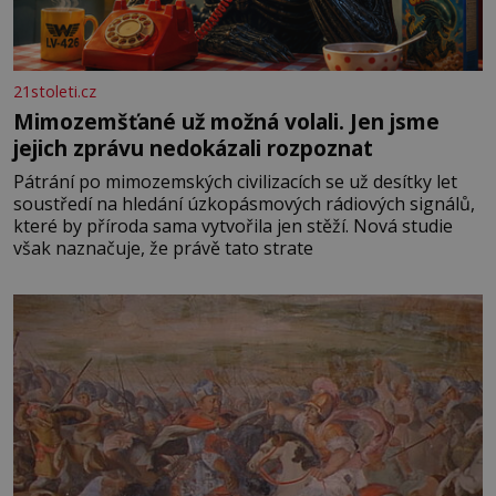
21stoleti.cz
Mimozemšťané už možná volali. Jen jsme
jejich zprávu nedokázali rozpoznat
Pátrání po mimozemských civilizacích se už desítky let
soustředí na hledání úzkopásmových rádiových signálů,
které by příroda sama vytvořila jen stěží. Nová studie
však naznačuje, že právě tato strate