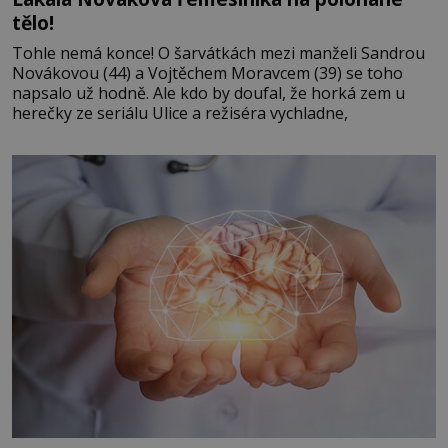
tělo!
Tohle nemá konce! O šarvátkách mezi manželi Sandrou
Novákovou (44) a Vojtěchem Moravcem (39) se toho
napsalo už hodně. Ale kdo by doufal, že horká zem u
herečky ze seriálu Ulice a režiséra vychladne,