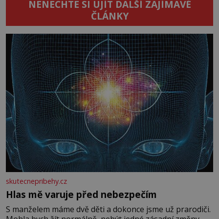
NENECHTE SI UJÍT DALŠÍ ZAJÍMAVÉ
ČLÁNKY
skutecnepribehy.cz
Hlas mě varuje před nebezpečím
S manželem máme dvě děti a dokonce jsme už prarodiči.
Mohla bych žít normálně, nebýt jedné zásadní změny,