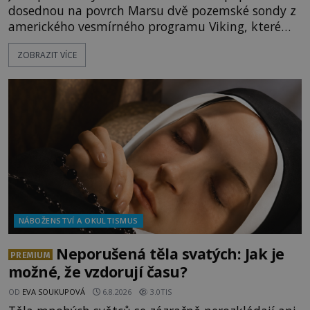
dosednou na povrch Marsu dvě pozemské sondy z
amerického vesmírného programu Viking, které
jsou schopny pořídit fotografie záhadami
ZOBRAZIT VÍCE
opředené rudé planety. Viking 1 zde zaznamená
něco naprosto nečekaného. V marsovské oblasti
zvané Cydonie totiž zachytí podivný útvar
připomínající lidskou tvář. NASA (Národní úřad
NÁBOŽENSTVÍ A OKULTISMUS
Neporušená těla svatých: Jak je
PREMIUM
možné, že vzdorují času?
OD
EVA SOUKUPOVÁ
6.8.2026
3.0TIS