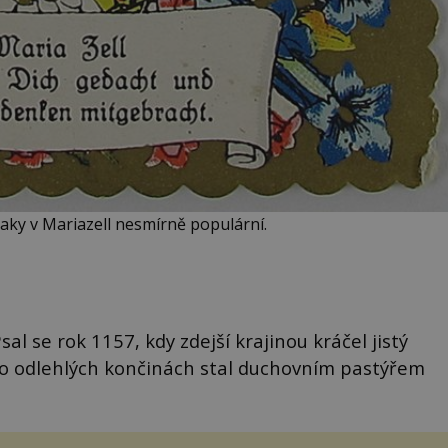
aky v Mariazell nesmírně populární.
al se rok 1157, kdy zdejší krajinou kráčel jistý
o odlehlých končinách stal duchovním pastýřem