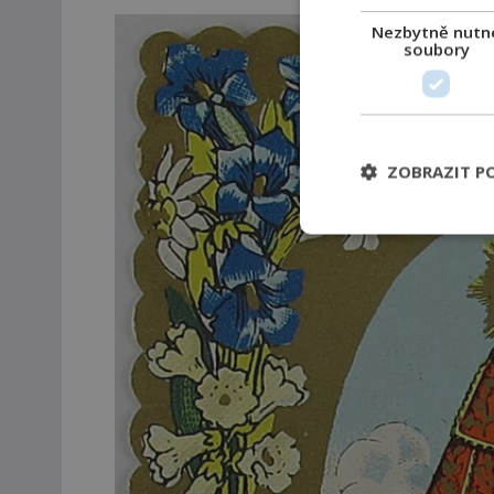
Nezbytně nutn
soubory
ZOBRAZIT P