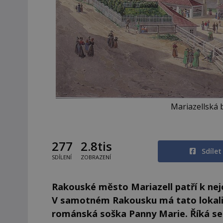
Mariazellská b
277
2.8tis
Sdíle
SDÍLENÍ
ZOBRAZENÍ
Rakouské město Mariazell patří k ne
V samotném Rakousku má tato lokalita
románská soška Panny Marie. Říká se 