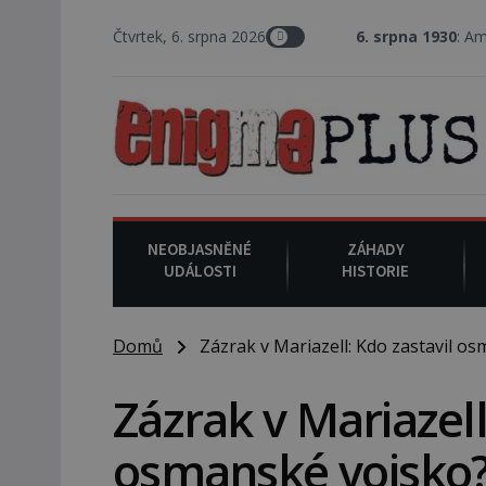
Čtvrtek, 6. srpna 2026
6. srpna 1930
: Americký vrchní soudce J
NEOBJASNĚNÉ
ZÁHADY
UDÁLOSTI
HISTORIE
Domů
Zázrak v Mariazell: Kdo zastavil os
Zázrak v Mariazell
osmanské vojsko