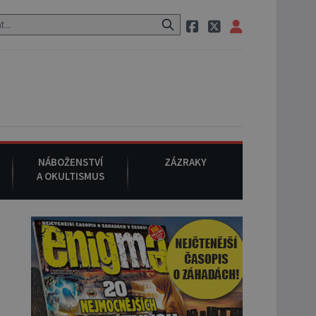
pak si na ulici zavolá taxi, nasedne do něj a už ho nikdy nikdo nespat
NÁBOŽENSTVÍ
ZÁZRAKY
A OKULTISMUS