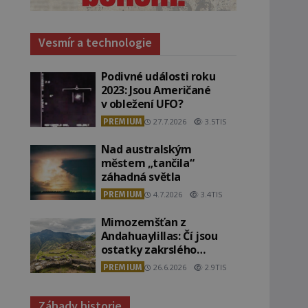
Vesmír a technologie
Podivné události roku
2023: Jsou Američané
v obležení UFO?
PREMIUM
27.7.2026
3.5TIS
Nad australským
městem „tančila“
záhadná světla
PREMIUM
4.7.2026
3.4TIS
Mimozemšťan z
Andahuaylillas: Čí jsou
ostatky zakrslého
stvoření s ohromnou
PREMIUM
26.6.2026
2.9TIS
lebkou?
Záhady historie