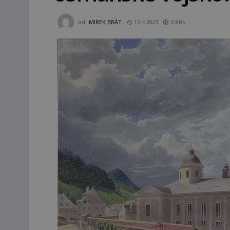
od
MIREK BRÁT
16.4.2025
2.8tis