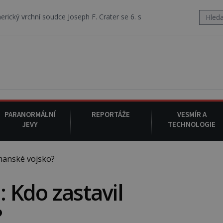
oseph F. Crater se 6. srpna 1930 navečeří ve své oblíbené restauraci, 
PARANORMÁLNÍ
REPORTÁŽE
VESMÍR A
JEVY
TECHNOLOGIE
manské vojsko?
: Kdo zastavil
?