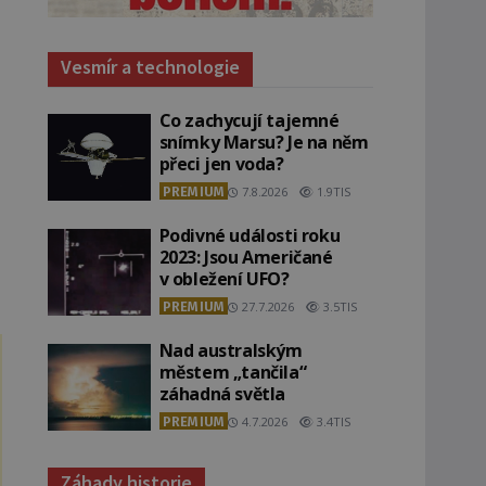
Vesmír a technologie
Co zachycují tajemné
snímky Marsu? Je na něm
přeci jen voda?
PREMIUM
7.8.2026
1.9TIS
Podivné události roku
2023: Jsou Američané
v obležení UFO?
PREMIUM
27.7.2026
3.5TIS
Nad australským
městem „tančila“
záhadná světla
PREMIUM
4.7.2026
3.4TIS
Záhady historie