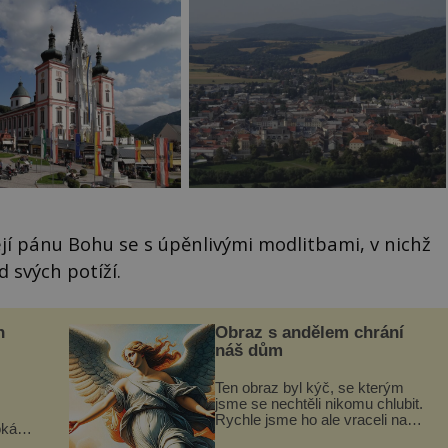
jí pánu Bohu se s úpěnlivými modlitbami, v nichž
 svých potíží.
n
Obraz s andělem chrání
náš dům
Ten obraz byl kýč, se kterým
jsme se nechtěli nikomu chlubit.
Rychle jsme ho ale vraceli na
oká
jeho místo. S manželem Vaškem
však