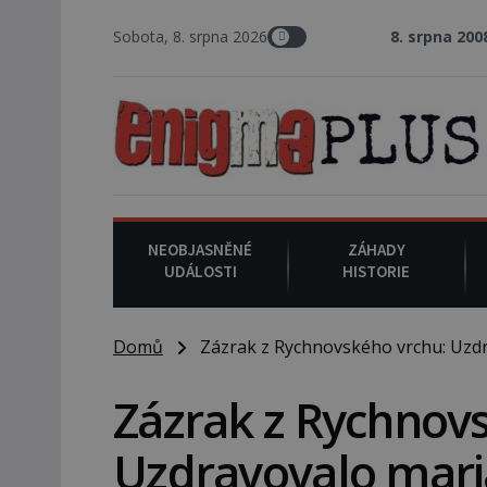
Sobota, 8. srpna 2026
8. srpna 2008
: Zástupce šerifa
NEOBJASNĚNÉ
ZÁHADY
UDÁLOSTI
HISTORIE
Domů
Zázrak z Rychnovského vrchu: Uzdr
Zázrak z Rychnov
Uzdravovalo mari