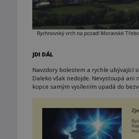
Rychnovský vrch na pozadí Moravské Třebov
JDI DÁL
Navzdory bolestem a rychle ubývající s
Daleko však nedojde. Nevystoupá ani 
kopce samým vysílením upadá do bezv
Zj
Byl
Naj
hro
dom