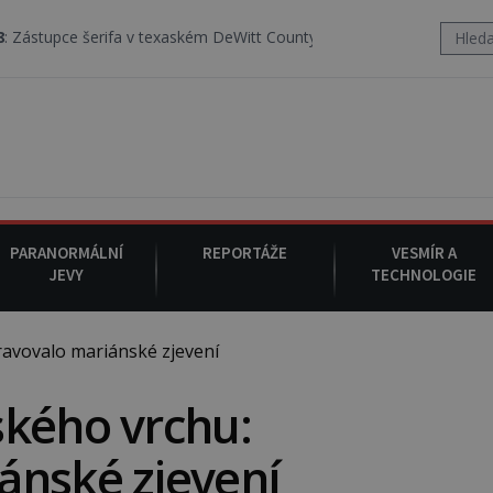
 v texaském DeWitt County pořizuje video, na kterém před jeho voze
PARANORMÁLNÍ
REPORTÁŽE
VESMÍR A
JEVY
TECHNOLOGIE
avovalo mariánské zjevení
ského vrchu:
ánské zjevení