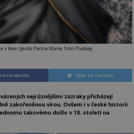
v lese zjevila Panna Marie, foto Pixabay
t na Facebooku
Sdílet na Twitteru
vázených nejrůznějšími zázraky přicházejí
silně zakořeněnou vírou. Ovšem i v české historii
 jednomu takovému došlo v 18. století na