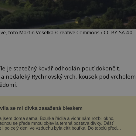
é, foto Martin Veselka /Creative Commons / CC BY-SA 4.0
íle je statečný kovář odhodlán pouť dokončit.
na nedaleký Rychnovský vrch, kousek pod vrcholem
ědomí.
evila se mi dívka zasažená bleskem
a jsem doma sama. Bouřka řádila a vichr nám rozbil okno.
ednou se přede mnou objevila temná postava dívky. Déšť
zil po celý den, ve vzduchu byla cítit bouřka. Do topolů před
em se opřel ví...