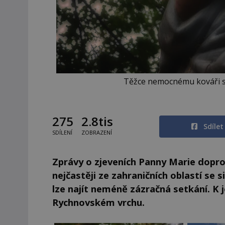
Těžce nemocnému kováři se 
275
2.8tis
Sdíle
SDÍLENÍ
ZOBRAZENÍ
Zprávy o zjeveních Panny Marie dopro
nejčastěji ze zahraničních oblastí se 
lze najít neméně zázračná setkání. K
Rychnovském vrchu.