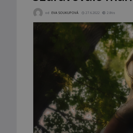
od
EVA SOUKUPOVÁ
27.6.2022
2.8tis