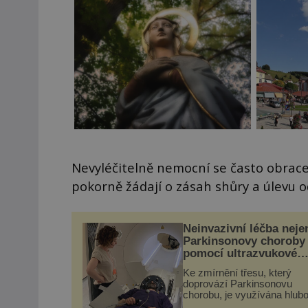
Nevyléčitelně nemocní se často obrace
pokorně žádají o zásah shůry a úlevu od
Neinvazivní léčba neje
Parkinsonovy choroby
pomocí ultrazvukové
„helmy“
Ke zmírnění třesu, který
doprovází Parkinsonovu
chorobu, je využívána hlub
mozková stimulace, která 