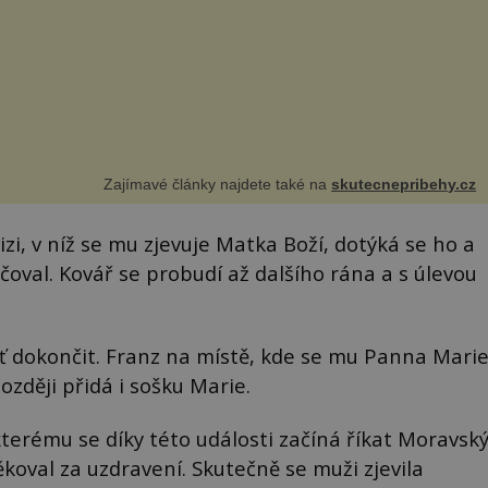
Zajímavé články najdete také na
skutecnepribehy.cz
i, v níž se mu zjevuje Matka Boží, dotýká se ho a
ačoval. Kovář se probudí až dalšího rána a s úlevou
ť dokončit. Franz na místě, kde se mu Panna Mari
později přidá i sošku Marie.
terému se díky této události začíná říkat Moravsk
ěkoval za uzdravení. Skutečně se muži zjevila