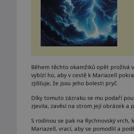
Během těchto okamžiků opět prožívá viz
vybízí ho, aby v cestě k Mariazell pokr
zjišťuje, že jsou jeho bolesti pryč.
Díky tomuto zázraku se mu podaří pou
zjevila, zavěsí na strom její obrázek a 
S rodinou se pak na Rychnovský vrch, k
Mariazell, vrací, aby se pomodlil a pod