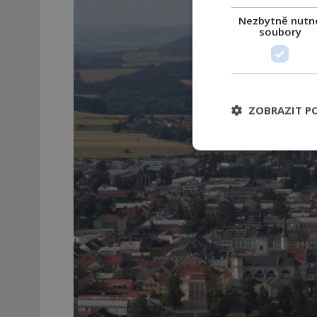
Nezbytně nutn
soubory
ZOBRAZIT P