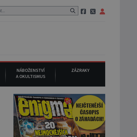
m po cestě utíká zvláštní psovitá šelma, údajně bájná čupakabra.
NÁBOŽENSTVÍ
ZÁZRAKY
A OKULTISMUS