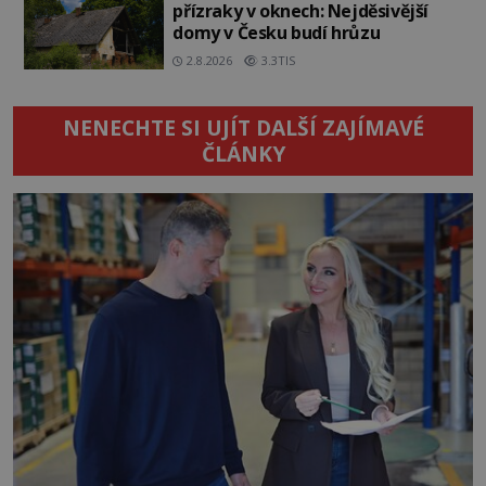
přízraky v oknech: Nejděsivější
domy v Česku budí hrůzu
2.8.2026
3.3TIS
NENECHTE SI UJÍT DALŠÍ ZAJÍMAVÉ
ČLÁNKY