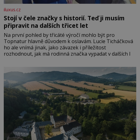
iluxus.cz
Stojí v čele značky s historií. Teď ji musím
připravit na dalších třicet let
Na první pohled by třicáté výročí mohlo být pro
Topnatur hlavně důvodem k oslavám. Lucie Ticháčková
ho ale vnímá jinak, jako závazek i příležitost
rozhodnout, jak má rodinná značka vypadat v dalších l