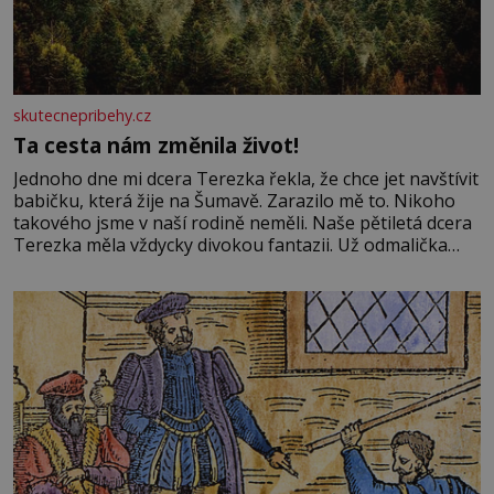
skutecnepribehy.cz
Ta cesta nám změnila život!
Jednoho dne mi dcera Terezka řekla, že chce jet navštívit
babičku, která žije na Šumavě. Zarazilo mě to. Nikoho
takového jsme v naší rodině neměli. Naše pětiletá dcera
Terezka měla vždycky divokou fantazii. Už odmalička
milovala svět pohádek. Každou chvilku mi říkala, že se jí
zdálo o jednorožcích, krásných princeznách, statečných
rytířích a létajících dracích.