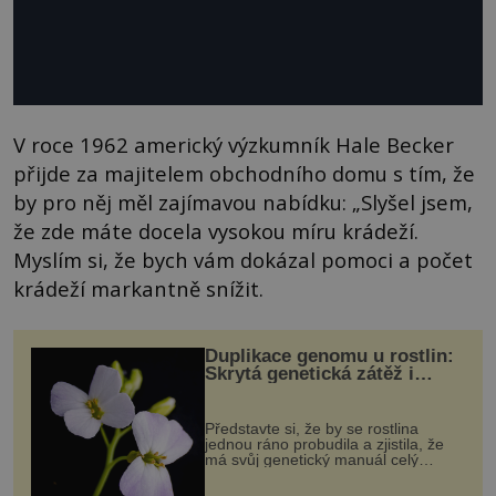
V roce 1962 americký výzkumník Hale Becker
přijde za majitelem obchodního domu s tím, že
by pro něj měl zajímavou nabídku: „Slyšel jsem,
že zde máte docela vysokou míru krádeží.
Myslím si, že bych vám dokázal pomoci a počet
krádeží markantně snížit.
Duplikace genomu u rostlin:
Skrytá genetická zátěž i
evoluční výhoda
Představte si, že by se rostlina
jednou ráno probudila a zjistila, že
má svůj genetický manuál celý
dvakrát. Přesně to se občas v
přírodě stane – a podle nového