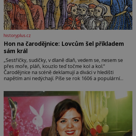
historyplus.cz
Hon na čarodějnice: Lovcům šel příkladem
sám král
„Sestřičky, sudičky, v dlaně dlaň, vedem se, nesem se
přes moře, pláň, kouzlo teď točme kol a kol.“
Čarodějnice na scéně deklamují a diváci v hledišti
napětím ani nedýchají. Píše se rok 1606 a populární
anglický dramatik William Shakespeare uvádí svou
Tragédii o Macbethovi. Napsal ji pro krále Jakuba I., jenž
v roce 1603 vystřídal