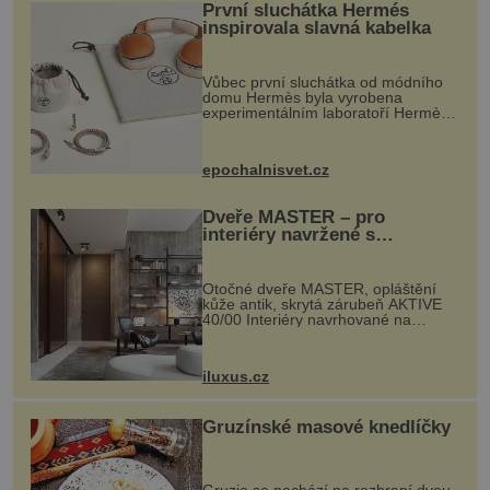
První sluchátka Hermés
inspirovala slavná kabelka
Vůbec první sluchátka od módního
domu Hermès byla vyrobena
experimentálním laboratoří Hermès
Ateliers Horizons. Elegantní gadget
si vyžádal dva roky vývoje a chlubí
se ručně šitou hovězí kůží a
epochalnisvet.cz
kovový...
Dveře MASTER – pro
interiéry navržené s
rozumem i vášní!
Otočné dveře MASTER, opláštění
kůže antik, skrytá zárubeň AKTIVE
40/00 Interiéry navrhované na
zakázku často vyžadují atypické
rozměry nejen nábytku, ale i
otvorových prvků. Technické zázemí
iluxus.cz
dnes umož...
Gruzínské masové knedlíčky
Gruzie se nachází na rozhraní dvou