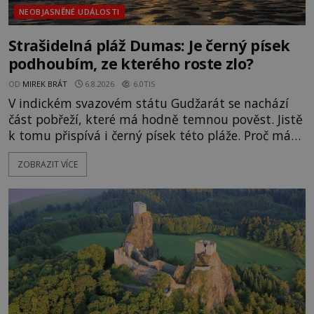
NEOBJASNĚNÉ UDÁLOSTI
Strašidelná pláž Dumas: Je černý písek
podhoubím, ze kterého roste zlo?
OD
MIREK BRÁT
6.8.2026
6.0TIS
V indickém svazovém státu Gudžarát se nachází
část pobřeží, které má hodně temnou pověst. Jistě
k tomu přispívá i černý písek této pláže. Proč má
pláž takové netypické zbarvení? Nakolik jsou
ZOBRAZIT VÍCE
pravdivé historky, že zde došlo k nevysvětlitelným
zmizením turistů? Ti, kteří se nebojí, nás mohou
následovat. Vstupujeme na pláž Dumas ve městě
Surat. Gu