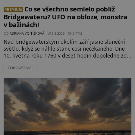
Co se všechno semlelo poblíž
PREMIUM
Bridgewateru? UFO na obloze, monstra
v bažinách!
OD
ADRIANA VOJTÍŠKOVÁ
8.8.2026
2.7TIS
Nad bridgewaterským okolím září jasné sluneční
světlo, když se náhle stane cosi nečekaného. Dne
10. května roku 1760 v deset hodin dopoledne zde
dojde k vůbec prvnímu historicky doloženému
ZOBRAZIT VÍCE
přeletu UFO. Podle záznamů vyzařuje takové
světlo, že vypadá jako „koule hořícího ohně“. Jde
jen o nějaký optický klam, nebo se zde skutečně
právě vznáší mimozemská loď