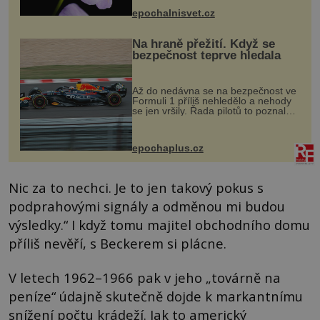
výzkumu to může být pro druhy
epochalnisvet.cz
vstupenka...
Na hraně přežití. Když se
bezpečnost teprve hledala
Až do nedávna se na bezpečnost ve
Formuli 1 příliš nehledělo a nehody
se jen vršily. Řada pilotů to poznala
na vlastní kůži, často s trvalými
následky nebo bohužel i ztrátou
života. Dnes nepochopiteln...
epochaplus.cz
Nic za to nechci. Je to jen takový pokus s
podprahovými signály a odměnou mi budou
výsledky.“ I když tomu majitel obchodního domu
příliš nevěří, s Beckerem si plácne.
V letech 1962–1966 pak v jeho „továrně na
peníze“ údajně skutečně dojde k markantnímu
snížení počtu krádeží. Jak to americký