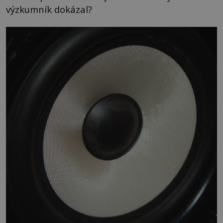
výzkumník dokázal?