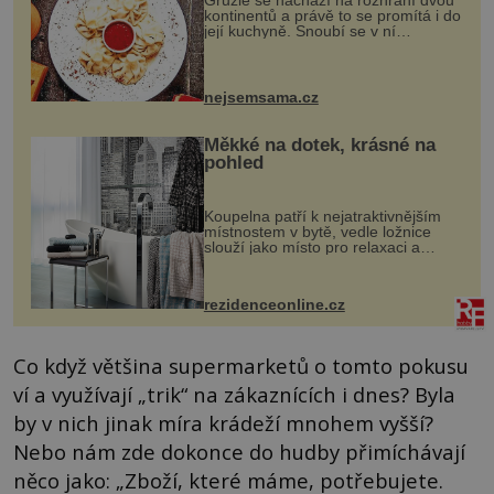
kontinentů a právě to se promítá i do
její kuchyně. Snoubí se v ní
evropské a asijské chutě a díky tomu
vznikají rozmanité a chuťově bohaté
pokrmy, které rozhodně st...
nejsemsama.cz
Měkké na dotek, krásné na
pohled
Koupelna patří k nejatraktivnějším
místnostem v bytě, vedle ložnice
slouží jako místo pro relaxaci a
odpočinek. Koupelnový textil –
ručníky, osušky a koberečky –
mohou jako mávnutím kouzelného
rezidenceonline.cz
proutku...
Co když většina supermarketů o tomto pokusu
ví a využívají „trik“ na zákaznících i dnes? Byla
by v nich jinak míra krádeží mnohem vyšší?
Nebo nám zde dokonce do hudby přimíchávají
něco jako: „Zboží, které máme, potřebujete.