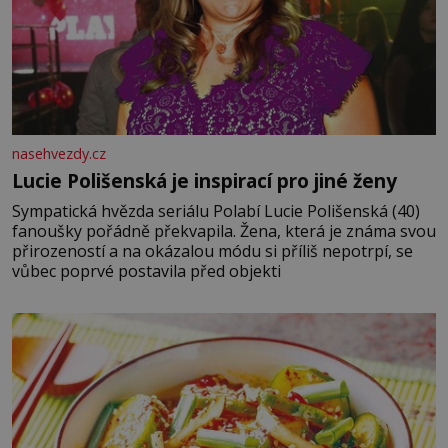
nasehvezdy.cz
Lucie Polišenská je inspirací pro jiné ženy
Sympatická hvězda seriálu Polabí Lucie Polišenská (40)
fanoušky pořádně překvapila. Žena, která je známa svou
přirozeností a na okázalou módu si příliš nepotrpí, se
vůbec poprvé postavila před objekti