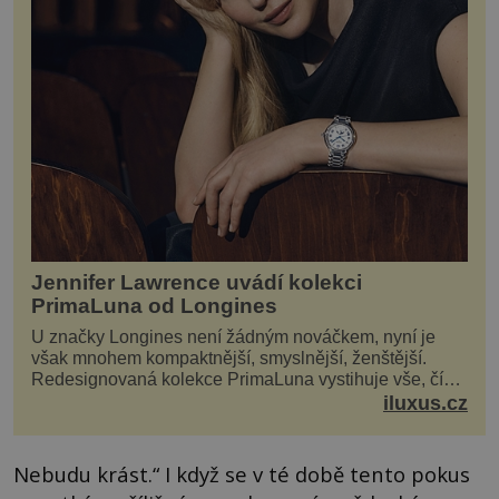
Jennifer Lawrence uvádí kolekci
PrimaLuna od Longines
U značky Longines není žádným nováčkem, nyní je
však mnohem kompaktnější, smyslnější, ženštější.
Redesignovaná kolekce PrimaLuna vystihuje vše, čím
je značka Longines dnes a čím byla i před sto dvacet...
iluxus.cz
Nebudu krást.“ I když se v té době tento pokus