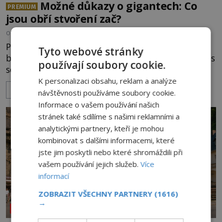
Možné důkazy o gigantech: Co
PREMIUM
jsou obří stvoření zač?
OD
KAROLÍNA TRNKOVÁ
10.8.2026
604
Příběhy o gigantických, lidem podobných
Tyto webové stránky
bytostech najdeme téměř v každé kultuře, a i dnes
používají soubory cookie.
se čas od času některý vynoří. Vedle legend ale
existuje také mnoho artefaktů, staveb či dokonce
K personalizaci obsahu, reklam a analýze
ZOBRAZIT VÍCE
očitých svědectví, které údajně dokazují, že obři
návštěvnosti používáme soubory cookie.
žili a dost možná stále žijí mezi námi.
Informace o vašem používání našich
Prozkoumejte je společně s ENIGMOU! [gallery
stránek také sdílíme s našimi reklamními a
ids="169494,169495,169496,169498,169499,169500,
analytickými partnery, kteří je mohou
kombinovat s dalšími informacemi, které
jste jim poskytli nebo které shromáždili při
vašem používání jejich služeb.
Více
informací
ZOBRAZIT VŠECHNY PARTNERY
(1616)
→
NEOBJASNĚNÉ UDÁLOSTI