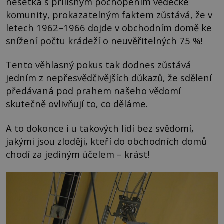
nesetká s přílišným pochopením vědecké
komunity, prokazatelným faktem zůstává, že v
letech 1962–1966 dojde v obchodním domě ke
snížení počtu krádeží o neuvěřitelných 75 %!
Tento věhlasný pokus tak dodnes zůstává
jedním z nepřesvědčivějších důkazů, že sdělení
předávaná pod prahem našeho vědomí
skutečně ovlivňují to, co děláme.
A to dokonce i u takových lidí bez svědomí,
jakými jsou zloději, kteří do obchodních domů
chodí za jediným účelem – krást!