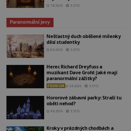
7.8.2026
3.2TIS
Paranormální jevy
Nešťastný duch oběšené milenky
děsí studentky
8.8.2026
5.6TIS
Herec Richard Dreyfuss a
muzikant Dave Grohl: Jaké mají
paranormální zážitky?
PREMIUM
5.8.2026
3.3TIS
Hororové zábavní parky: Straší tu
oběti nehod?
4.8.2026
3.5TIS
Kroky v prázdných chodbách a