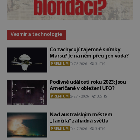
Vesmír a technologie
Co zachycují tajemné snímky
Marsu? Je na něm přeci jen voda?
PREMIUM
7.8.2026
3.1TIS
Podivné události roku 2023: Jsou
Američané v obležení UFO?
PREMIUM
27.7.2026
3.5TIS
Nad australským městem
„tančila“ záhadná světla
PREMIUM
4.7.2026
3.4TIS