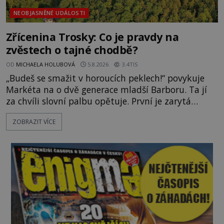
NEOBJASNĚNÉ UDÁLOSTI
Zřícenina Trosky: Co je pravdy na
zvěstech o tajné chodbě?
OD
MICHAELA HOLUBOVÁ
5.8.2026
3.4TIS
„Budeš se smažit v horoucích peklech!“ povykuje
Markéta na o dvě generace mladší Barboru. Ta jí
za chvíli slovní palbu opětuje. První je zarytá
katolička, druhá přesvědčená kališnice. A každá z
ZOBRAZIT VÍCE
nich se usídlí na jedné z věží slavného hradu
Trosky. Šlechtic Ota IV. z Bergova (1399–1452) patří
mezi vůdce protihusitského boje. Za manželku má
skutečně jistou