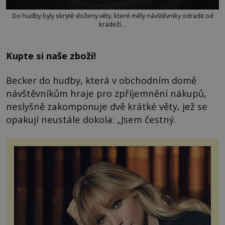
Do hudby byly skrytě vloženy věty, které měly návštěvníky odradit od
krádeží…
Kupte si naše zboží!
Becker do hudby, která v obchodním domě
návštěvníkům hraje pro zpříjemnění nákupů,
neslyšně zakomponuje dvě krátké věty, jež se
opakují neustále dokola: „Jsem čestný.