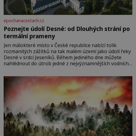
epochanacestach.cz
Poznejte údolí Desné: od Dlouhých strání po
termální prameny
Jen málokteré místo v České republice nabízí tolik
rozmanitých zážitků na tak malém území jako údolí řeky
Desné v srdci Jeseníků. Během jediného dne můžete
nahlédnout do útrob jedné z nejvýznamnějších vodních
elektráren v Evropě, vydat se na horské hřebeny, projet
se na koloběžce a den zakončit poznáváním památek ve
Velkých Losinách nebo v termálním