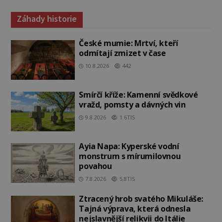
Záhady historie
České mumie: Mrtví, kteří
odmítají zmizet v čase
10.8.2026
442
Smírčí kříže: Kamenní svědkové
vražd, pomsty a dávných vin
9.8.2026
1.6TIS
Ayia Napa: Kyperské vodní
monstrum s mírumilovnou
povahou
7.8.2026
5.8TIS
Ztracený hrob svatého Mikuláše:
Tajná výprava, která odnesla
nejslavnější relikvii do Itálie