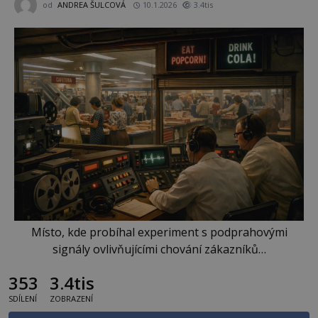
od
ANDREA ŠULCOVÁ
10.1.2026
3.4tis
Místo, kde probíhal experiment s podprahovými
signály ovlivňujícími chování zákazníků…
353
3.4tis
SDÍLENÍ
ZOBRAZENÍ