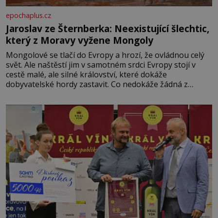
epochaplus.cz
Jaroslav ze Šternberka: Neexistující šlechtic,
který z Moravy vyžene Mongoly
Mongolové se tlačí do Evropy a hrozí, že ovládnou celý
svět. Ale naštěstí jim v samotném srdci Evropy stojí v
cestě malé, ale silné království, které dokáže
dobyvatelské hordy zastavit. Co nedokáže žádná z
asijských říší, co nedokážou Němci – to dokáže český
král. Nebo že by ne? Mongolové od roku 1223 postupují
podél Kaspického a Azovského moře,