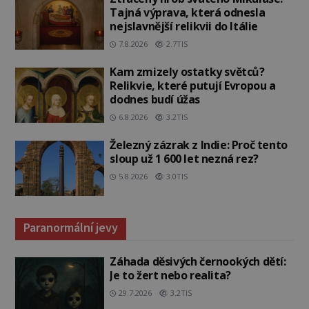
Tajná výprava, která odnesla
nejslavnější relikvii do Itálie
7.8.2026
2.7TIS
Kam zmizely ostatky světců?
Relikvie, které putují Evropou a
dodnes budí úžas
6.8.2026
3.2TIS
Železný zázrak z Indie: Proč tento
sloup už 1 600 let nezná rez?
5.8.2026
3.0TIS
Paranormální jevy
Záhada děsivých černookých dětí:
Je to žert nebo realita?
29.7.2026
3.2TIS