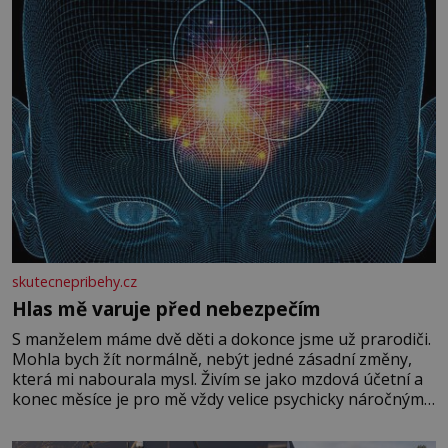
skutecnepribehy.cz
Hlas mě varuje před nebezpečím
S manželem máme dvě děti a dokonce jsme už prarodiči.
Mohla bych žít normálně, nebýt jedné zásadní změny,
která mi nabourala mysl. Živím se jako mzdová účetní a
konec měsíce je pro mě vždy velice psychicky náročným
obdobím. Od té chvíle, co máme vnoučata, mi dcera čím
dál častěji volá o pomoc, co se hlídání týče. Dalo by se