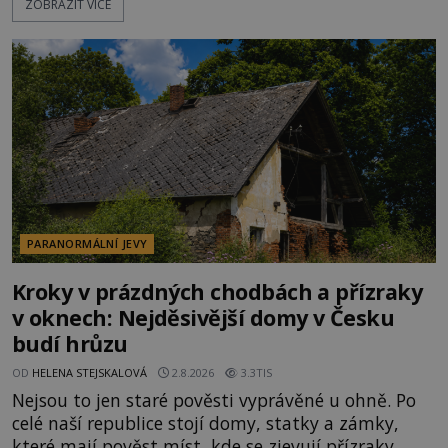
ZOBRAZIT VÍCE
poklidném místě bývalého sadu pomerančovníků.
Klid tu teď rozhodně nepanuje, park navštíví
kolem 17 000 000 zábavychtivých lidí ročně. A ač je
velká snaha to utajit, někteří z
PARANORMÁLNÍ JEVY
Kroky v prázdných chodbách a přízraky
v oknech: Nejděsivější domy v Česku
budí hrůzu
OD
HELENA STEJSKALOVÁ
2.8.2026
3.3TIS
Nejsou to jen staré pověsti vyprávěné u ohně. Po
celé naší republice stojí domy, statky a zámky,
které mají pověst míst, kde se zjevují přízraky,