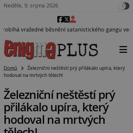
Neděle, 9. srpna 2026
nění satanistického gangu vedeného Charlesem Mans
Domů
Železniční neštěstí prý přilákalo upíra, který
hodoval na mrtvých tělech!
Železniční neštěstí prý
přilákalo upíra, který
hodoval na mrtvých
tělech!