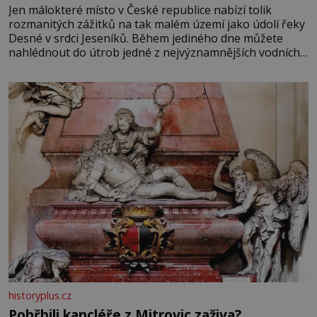
Jen málokteré místo v České republice nabízí tolik
rozmanitých zážitků na tak malém území jako údolí řeky
Desné v srdci Jeseníků. Během jediného dne můžete
nahlédnout do útrob jedné z nejvýznamnějších vodních
elektráren v Evropě, vydat se na horské hřebeny, projet
se na koloběžce a den zakončit poznáváním památek ve
Velkých Losinách nebo v termálním
historyplus.cz
Pohřbili kancléře z Mitrovic zaživa?