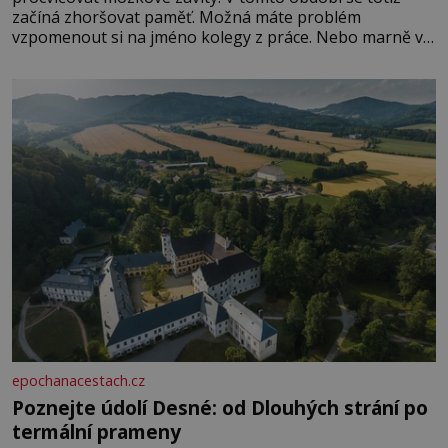
začíná zhoršovat paměť. Možná máte problém
vzpomenout si na jméno kolegy z práce. Nebo marně v
paměti lovíte název knížky, kterou jste nedávno přečetli.
Je to opravdu tak, s věkem jako kdyby se paměť
rozhodla stávkovat. Cvičte
epochanacestach.cz
Poznejte údolí Desné: od Dlouhých strání po
termální prameny