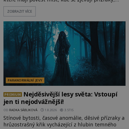
ozývají nevysvětlitelné zvuky nebo se dějí podivné
ZOBRAZIT VÍCE
jevy. Zatímco historici většinou hledají racionální
vysvětlení, záhadologové upozorňují, že některé
lokality vykazují nápadně podobná svědectví po
celé generace. A právě tato opakující se svědectví
ud
PARANORMÁLNÍ JEVY
Nejděsivější lesy světa: Vstoupí
PREMIUM
jen ti nejodvážnější!
OD
RADKA SÁBLIKOVÁ
1.8.2026
3.5TIS
Stínové bytosti, časové anomálie, děsivé přízraky a
hrůzostrašný křik vycházející z hlubin temného