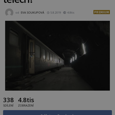
PREMIUM
od
EVA SOUKUPOVÁ
5.8.2019
4.8tis
338
4.8tis
SDÍLENÍ
ZOBRAZENÍ