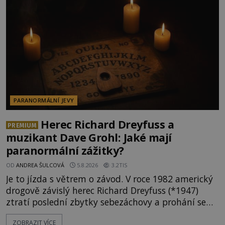
ta, na niž přijde Robert, by jen tak někoho
nenapadla. N
PARANORMÁLNÍ JEVY
Herec Richard Dreyfuss a
PREMIUM
muzikant Dave Grohl: Jaké mají
paranormální zážitky?
OD
ANDREA ŠULCOVÁ
5.8.2026
3.2TIS
Je to jízda s větrem o závod. V roce 1982 americký
drogově závislý herec Richard Dreyfuss (*1947)
ztratí poslední zbytky sebezáchovy a prohání se
po silnicích ve svém mercedesu jako utržený ze
ZOBRAZIT VÍCE
řetězu. Vše vyvrcholí katastrofou, když to Dreyfuss