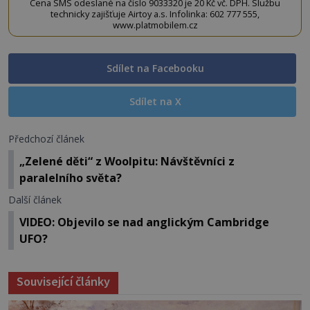
Cena SMS odeslané na číslo 9033320 je 20 Kč vč. DPH. Službu
technicky zajišťuje Airtoy a.s. Infolinka: 602 777 555,
www.platmobilem.cz
Sdílet na Facebooku
Sdílet na X
Předchozí článek
„Zelené děti“ z Woolpitu: Návštěvníci z
paralelního světa?
Další článek
VIDEO: Objevilo se nad anglickým Cambridge
UFO?
Související články