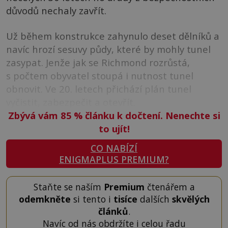
důvodů nechaly zavřít.
Už během konstrukce zahynulo deset dělníků a
navíc hrozí sesuvy půdy, které by mohly tunel
zasypat. Jenže jak se Richmond rozrůstá,
s počtem obyvatel stoupá i nutnost tunel
obnovit. Ve 20. letech přichází plán tunel
vyčistit, zabezpečit a otevřít.
Zbývá vám 85
%
článku k dočtení. Nenechte si
to ujít!
CO NABÍZÍ
ENIGMAPLUS PREMIUM?
Staňte se naším
Premium
čtenářem a
odemkněte
si tento i
tisíce
dalších
skvělých
článků
.
Navíc od nás obdržíte i celou řadu