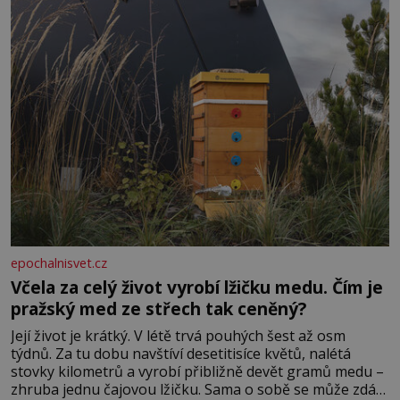
epochalnisvet.cz
Včela za celý život vyrobí lžičku medu. Čím je
pražský med ze střech tak ceněný?
Její život je krátký. V létě trvá pouhých šest až osm
týdnů. Za tu dobu navštíví desetitisíce květů, nalétá
stovky kilometrů a vyrobí přibližně devět gramů medu –
zhruba jednu čajovou lžičku. Sama o sobě se může zdát