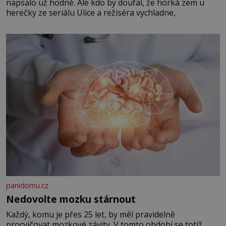
napsalo už hodně. Ale kdo by doufal, že horká zem u
herečky ze seriálu Ulice a režiséra vychladne,
panidomu.cz
Nedovolte mozku stárnout
Každý, komu je přes 25 let, by měl pravidelně
procvičovat mozkové závity. V tomto období se totiž