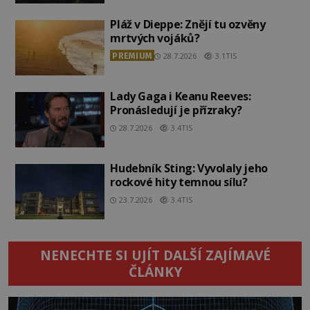
Pláž v Dieppe: Znějí tu ozvěny
mrtvých vojáků?
PREMIUM
28.7.2026
3.1TIS
Lady Gaga i Keanu Reeves:
Pronásledují je přízraky?
28.7.2026
3.4TIS
Hudebník Sting: Vyvolaly jeho
rockové hity temnou sílu?
23.7.2026
3.4TIS
NENECHTE SI UJÍT DALŠÍ ZAJÍMAVÉ
ČLÁNKY