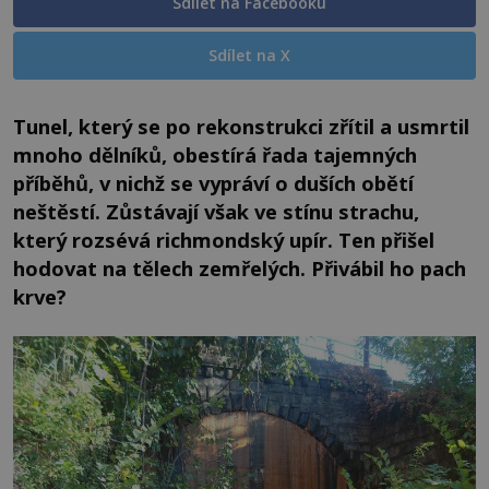
Sdílet na Facebooku
Sdílet na X
Tunel, který se po rekonstrukci zřítil a usmrtil
mnoho dělníků, obestírá řada tajemných
příběhů, v nichž se vypráví o duších obětí
neštěstí. Zůstávají však ve stínu strachu,
který rozsévá richmondský upír. Ten přišel
hodovat na tělech zemřelých. Přivábil ho pach
krve?