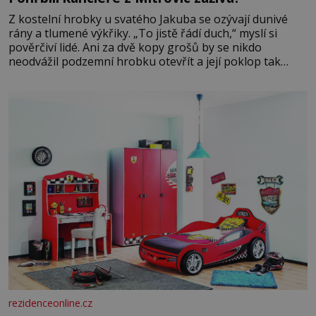
Z kostelní hrobky u svatého Jakuba se ozývají dunivé
rány a tlumené výkřiky. „To jistě řádí duch,“ myslí si
pověrčiví lidé. Ani za dvě kopy grošů by se nikdo
neodvážil podzemní hrobku otevřít a její poklop tak
raději jen skrápí svěcenou vodou. Za několik dní divné
burácení skutečně ustane. Když o mnoho let později
hrobku
rezidenceonline.cz