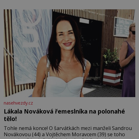
bezvýznamná. Teprve když se spojí s dalšími desítkami
tisíc příslušnic svého včelstva, vznikne jeden z
nejdokonalejších organismů
nasehvezdy.cz
Lákala Nováková řemeslníka na polonahé
tělo!
Tohle nemá konce! O šarvátkách mezi manželi Sandrou
Novákovou (44) a Vojtěchem Moravcem (39) se toho