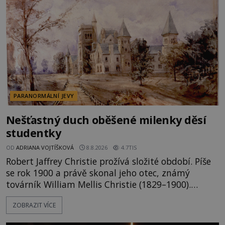
PARANORMÁLNÍ JEVY
Nešťastný duch oběšené milenky děsí
studentky
OD
ADRIANA VOJTÍŠKOVÁ
8.8.2026
4.7TIS
Robert Jaffrey Christie prožívá složité období. Píše
se rok 1900 a právě skonal jeho otec, známý
továrník William Mellis Christie (1829–1900).
Smutná událost je ale doprovázena ohromným
ZOBRAZIT VÍCE
dědictvím... Robertu připadne rodinné sídlo v
Torontu. Takový majetek skýtá řadu výhod, avšak