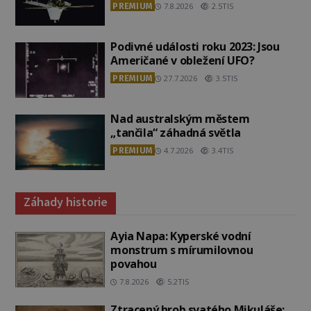
PREMIUM
7.8.2026
2.5TIS
Podivné události roku 2023: Jsou
Američané v obležení UFO?
PREMIUM
27.7.2026
3.5TIS
Nad australským městem
„tančila“ záhadná světla
PREMIUM
4.7.2026
3.4TIS
Záhady historie
Ayia Napa: Kyperské vodní
monstrum s mírumilovnou
povahou
7.8.2026
5.2TIS
Ztracený hrob svatého Mikuláše: