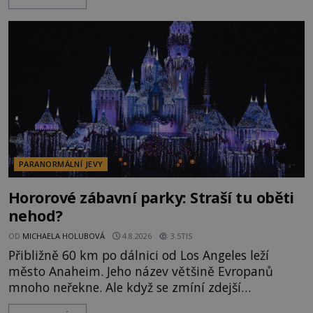
napálí v plné rychlosti do stromu! Policie ve vraku
následně nalezne schovaný kokain. Tímto
momentem se slavnému
PARANORMÁLNÍ JEVY
Hororové zábavní parky: Straší tu oběti
nehod?
OD
MICHAELA HOLUBOVÁ
4.8.2026
3.5TIS
Přibližně 60 km po dálnici od Los Angeles leží
město Anaheim. Jeho název většině Evropanů
mnoho neřekne. Ale když se zmíní zdejší
Disneyland, je hned jasno. Zábavní park vyroste na