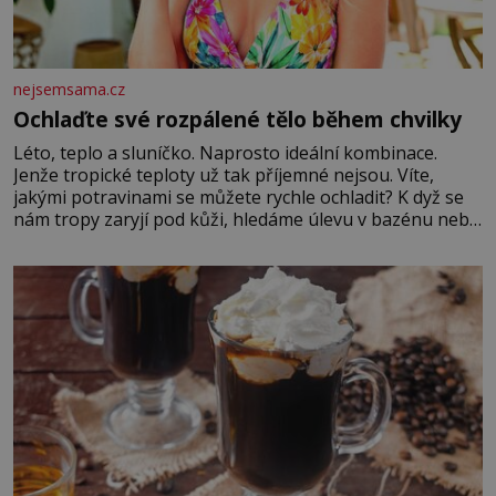
nejsemsama.cz
Ochlaďte své rozpálené tělo během chvilky
Léto, teplo a sluníčko. Naprosto ideální kombinace.
Jenže tropické teploty už tak příjemné nejsou. Víte,
jakými potravinami se můžete rychle ochladit? K dyž se
nám tropy zaryjí pod kůži, hledáme úlevu v bazénu nebo
pomocí klimatizace. Jenže ne vždycky můžeme být v jejich
blízkosti. Nemusíte však zoufat. Pokud budete mít
promyšlený jídelníček, žadné pařáky si na vás