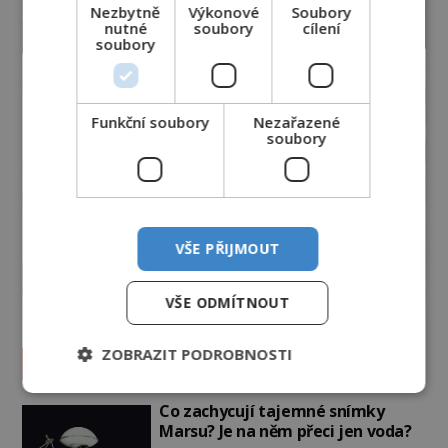
Nezbytně
Výkonové
Soubory
nutné
soubory
cílení
soubory
Funkční soubory
Nezařazené
soubory
VŠE PŘIJMOUT
VŠE ODMÍTNOUT
ZOBRAZIT PODROBNOSTI
Vesmír a technologie
Co zachycují tajemné snímky
Marsu? Je na něm přeci jen voda?