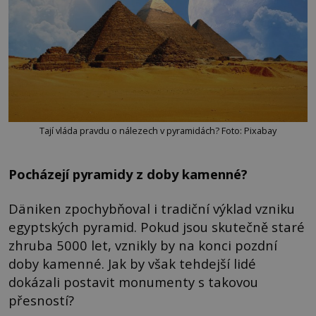
Tají vláda pravdu o nálezech v pyramidách? Foto: Pixabay
Pocházejí pyramidy z doby kamenné?
Däniken zpochybňoval i tradiční výklad vzniku
egyptských pyramid. Pokud jsou skutečně staré
zhruba 5000 let, vznikly by na konci pozdní
doby kamenné. Jak by však tehdejší lidé
dokázali postavit monumenty s takovou
přesností?