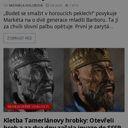
OD
MICHAELA HOLUBOVÁ
5.8.2026
1.8TIS
„Budeš se smažit v horoucích peklech!“ povykuje
Markéta na o dvě generace mladší Barboru. Ta jí
za chvíli slovní palbu opětuje. První je zarytá
katolička, druhá přesvědčená kališnice. A každá z
ZOBRAZIT VÍCE
nich se usídlí na jedné z věží slavného hradu
Trosky. Šlechtic Ota IV. z Bergova (1399–1452) patří
mezi vůdce protihusitského boje. Za manželku má
skutečně jistou
NEOBJASNĚNÉ UDÁLOSTI
Kletba Tamerlánovy hrobky: Otevřeli
hrob a za dva dny začala invaze do SSSR.