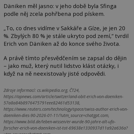
Däniken měl jasno: v jeho době byla Sfinga
podle něj zcela pohřbena pod pískem.
„To, co dnes vidíme v Sakkáře a Gíze, je jen 20
%. Zbylých 80 % je stále ukryto pod zemí,“ tvrdil
Erich von Däniken až do konce svého života.
A právě tímto přesvědčením se zapsal do dějin
– jako muž, který nutil lidstvo klást otázky, i
když na ně neexistovaly jisté odpovědi.
Zdroje informací:
cs.wikipedia.org, ČT24,
https://apnews.com/article/switzerland-obit-erich-von-daeniken-
57a8a84b8976475791eee82461d53138,
https://www.reuters.com/technology/space/swiss-author-erich-von-
daeniken-dies-90-2026-01-11/?utm_source=chatgpt.com,
https://www.bild.de/leben-wissen/er-wurde-90-jahre-alt-ufo-
forscher-erich-von-daeniken-ist-tot-69638e1330937d11a92a636a?