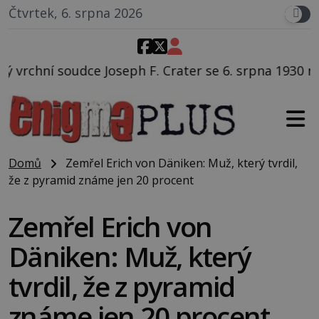
Čtvrtek, 6. srpna 2026
h F. Crater se 6. srpna 1930 navečeří ve své oblíbené 
Domů
Zemřel Erich von Däniken: Muž, který tvrdil,
že z pyramid známe jen 20 procent
Zemřel Erich von
Däniken: Muž, který
tvrdil, že z pyramid
známe jen 20 procent