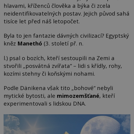
hlavami, kříženců člověka a býka či zcela
neidentifikovatelných postav. Jejich původ sahá
tisíce let před náš letopočet.
Byla to jen fantazie dávných civilizací? Egyptský
kněz
Manethó
(3. století př. n.
l.) psal o bozích, kteří sestoupili na Zemi a
stvořili „posvátná zvířata“ – lidi s křídly, rohy,
kozími stehny či koňskými nohami.
Podle Dänikena však tito „bohové“ nebyli
mytické bytosti, ale
mimozemšťané
, kteří
experimentovali s lidskou DNA.