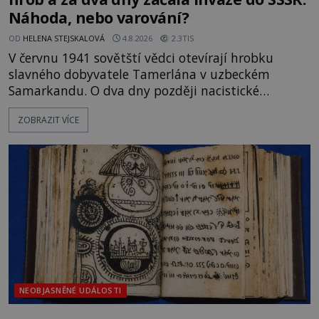
Náhoda, nebo varování?
OD
HELENA STEJSKALOVÁ
4.8.2026
2.3TIS
V červnu 1941 sovětští vědci otevírají hrobku
slavného dobyvatele Tamerlána v uzbeckém
Samarkandu. O dva dny později nacistické
Německo zahajuje operaci Barbarossa a napadá
ZOBRAZIT VÍCE
Sovětský svaz. Shoda dat je natolik zarážející, že se
rodí jedna z nejslavnějších „kleteb“ 20. století. Je
na legendě něco pravdy, nebo jde jen o fascinující
souhru okolností? Když antropolog Michail
Gerasimov (1907-1970) a
NEOBJASNĚNÉ UDÁLOSTI