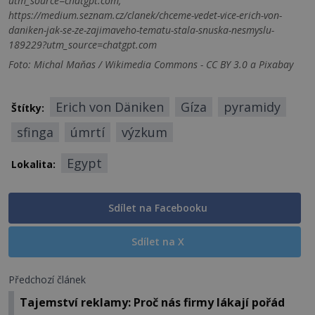
utm_source=chatgpt.com,
https://medium.seznam.cz/clanek/chceme-vedet-vice-erich-von-
daniken-jak-se-ze-zajimaveho-tematu-stala-snuska-nesmyslu-
189229?utm_source=chatgpt.com
Foto: Michal Maňas / Wikimedia Commons - CC BY 3.0 a Pixabay
Erich von Däniken
Gíza
pyramidy
Štítky:
sfinga
úmrtí
výzkum
Egypt
Lokalita:
Sdílet na Facebooku
Sdílet na X
Předchozí článek
Tajemství reklamy: Proč nás firmy lákají pořád