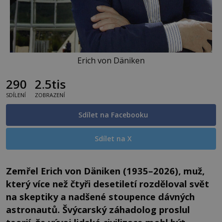
Erich von Däniken
290
2.5tis
SDÍLENÍ
ZOBRAZENÍ
Sdílet na Facebooku
Sdílet na X
Zemřel Erich von Däniken (1935–2026), muž,
který více než čtyři desetiletí rozděloval svět
na skeptiky a nadšené stoupence dávných
astronautů. Švýcarský záhadolog proslul