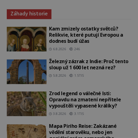
Záhady historie
Kam zmizely ostatky světců?
Relikvie, které putují Evropou a
dodnes budí úžas
6.8.2026
246
Železný zázrak z Indie: Proč tento
sloup už 1 600 let nezná rez?
5.8.2026
1.5TIS
Zrod legend o válečné lsti:
Opravdu na zmatení nepřítele
vypouštěli vypasené králíky?
3.8.2026
3.1TIS
Mapa Piriho Reise: Zakázané
vědění starověku, nebo jen