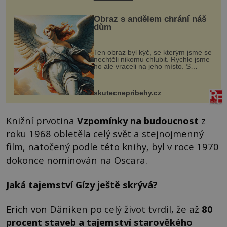
Obraz s andělem chrání náš
dům
Ten obraz byl kýč, se kterým jsme se
nechtěli nikomu chlubit. Rychle jsme
ho ale vraceli na jeho místo. S
manželem Vaškem jsme si pořídili
chaloupku, takový domek na severu
Čech, kde jsme si naplánova...
skutecnepribehy.cz
Knižní prvotina
Vzpomínky na budoucnost
z
roku 1968 obletěla celý svět a stejnojmenný
film, natočený podle této knihy, byl v roce 1970
dokonce nominován na Oscara.
Jaká tajemství Gízy ještě skrývá?
Erich von Däniken po celý život tvrdil, že až
80
procent staveb a tajemství starověkého