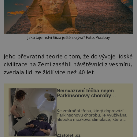
Jaká tajemství Gíza ještě skrývá? Foto: Pixabay
Jeho převratná teorie o tom, že do vývoje lidské
civilizace na Zemi zasáhli návštěvníci z vesmíru,
zvedala lidi ze židlí více než 40 let.
Neinvazivní léčba nejen
Parkinsonovy choroby
pomocí ultrazvukové
„helmy“
Ke zmírnění třesu, který doprovází
Parkinsonovu chorobu, je využívána
hluboká mozková stimulace, která
však vyžaduje vysoce invazivní
zákrok. Ultrazvuk zase není vhodný
k dostatečně přesnému zacílení ...
21stoleti.cz