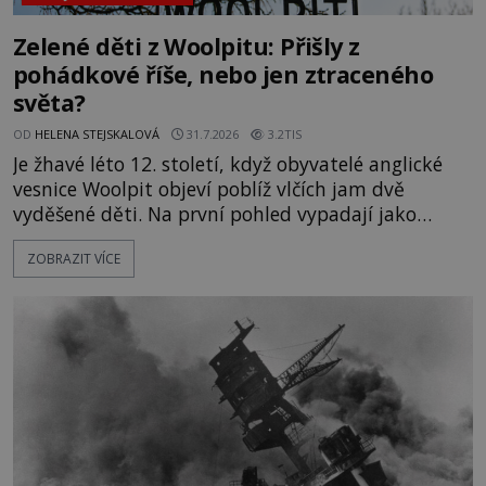
Zelené děti z Woolpitu: Přišly z
pohádkové říše, nebo jen ztraceného
světa?
OD
HELENA STEJSKALOVÁ
31.7.2026
3.2TIS
Je žhavé léto 12. století, když obyvatelé anglické
vesnice Woolpit objeví poblíž vlčích jam dvě
vyděšené děti. Na první pohled vypadají jako
každé jiné, až na jednu děsivou výjimku. Jejich
ZOBRAZIT VÍCE
kůže má nazelenalý odstín, mluví
nesrozumitelnou řečí a odmítají jakékoli jídlo
kromě syrových bobů. Příběh se rychle stává
jednou z největších záhad středověké Anglie a ani
po téměř devíti stech letech není