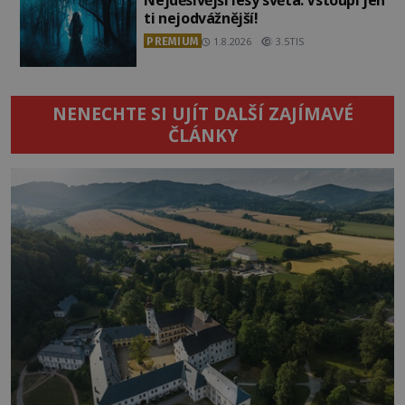
Nejděsivější lesy světa: Vstoupí jen
ti nejodvážnější!
PREMIUM
1.8.2026
3.5TIS
NENECHTE SI UJÍT DALŠÍ ZAJÍMAVÉ
ČLÁNKY