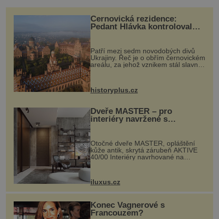
Černovická rezidence:
Pedant Hlávka kontroloval
každou cihlu
Patří mezi sedm novodobých divů
Ukrajiny. Řeč je o obřím černovickém
areálu, za jehož vznikem stál slavný
český architekt Josef Hlávka. Ten si
na něm dal mimořádně záležet. Jeho
stavební plány by při ...
historyplus.cz
Dveře MASTER – pro
interiéry navržené s
rozumem i vášní!
Otočné dveře MASTER, opláštění
kůže antik, skrytá zárubeň AKTIVE
40/00 Interiéry navrhované na
zakázku často vyžadují atypické
rozměry nejen nábytku, ale i
otvorových prvků. Technické zázemí
iluxus.cz
dnes umož...
Konec Vagnerové s
Francouzem?