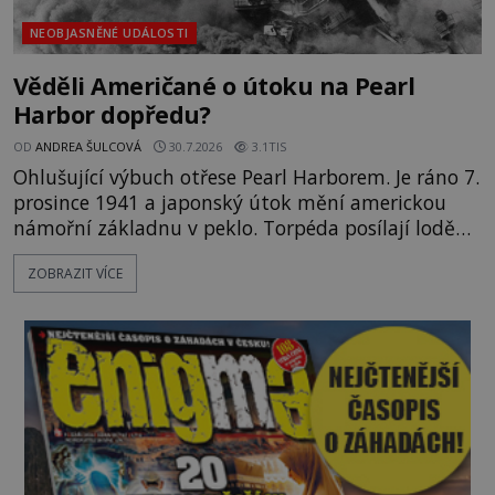
NEOBJASNĚNÉ UDÁLOSTI
Věděli Američané o útoku na Pearl
Harbor dopředu?
OD
ANDREA ŠULCOVÁ
30.7.2026
3.1TIS
Ohlušující výbuch otřese Pearl Harborem. Je ráno 7.
prosince 1941 a japonský útok mění americkou
námořní základnu v peklo. Torpéda posílají lodě
ke dnu, hladinu pokrývá hořící nafta a začíná
ZOBRAZIT VÍCE
jeden z nejosudovějších dnů 20. století. Všude
panuje zmatek, ozývají se vyděšené výkřiky, nebe
zahaluje kouř. Japonští letci se mohou radovat.
Svého nepřítele nachyt