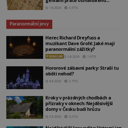
geniální práce osmanského
admirála?
1.8.2026
3.3TIS
Paranormální jevy
Herec Richard Dreyfuss a
muzikant Dave Grohl: Jaké mají
paranormální zážitky?
PREMIUM
5.8.2026
1.6TIS
Hororové zábavní parky: Straší tu
oběti nehod?
4.8.2026
2.7TIS
Kroky v prázdných chodbách a
přízraky v oknech: Nejděsivější
domy v Česku budí hrůzu
2.8.2026
3.2TIS