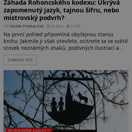
Záhada Rohoncského kodexu: Ukrývá
zapomenutý jazyk, tajnou šifru, nebo
mistrovský podvrh?
OD
HELENA STEJSKALOVÁ
3.8.2026
2.7TIS
Na první pohled připomíná obyčejnou starou
knihu. Jakmile ji však otevřete, ocitnete se ve světě
stovek neznámých znaků, podivných ilustrací a
textu, který už téměř dvě století vzdoruje všem
ZOBRAZIT VÍCE
pokusům o rozluštění. Rohoncský kodex patří mezi
největší záhady evropských dějin a dodnes nikdo s
jistotou neví, kdo jej napsal, kdy vznikl ani co
vlastně vypráví. Rohoncský kodex se poprvé
objevuje v roce
NEOBJASNĚNÉ UDÁLOSTI