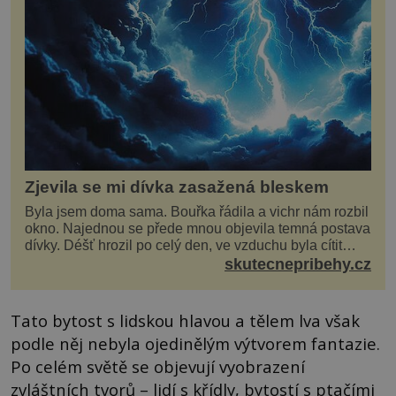
Zjevila se mi dívka zasažená bleskem
Byla jsem doma sama. Bouřka řádila a vichr nám rozbil
okno. Najednou se přede mnou objevila temná postava
dívky. Déšť hrozil po celý den, ve vzduchu byla cítit
bouřka. Do topolů před domem se opřel ví...
skutecnepribehy.cz
Tato bytost s lidskou hlavou a tělem lva však
podle něj nebyla ojedinělým výtvorem fantazie.
Po celém světě se objevují vyobrazení
zvláštních tvorů – lidí s křídly, bytostí s ptačími