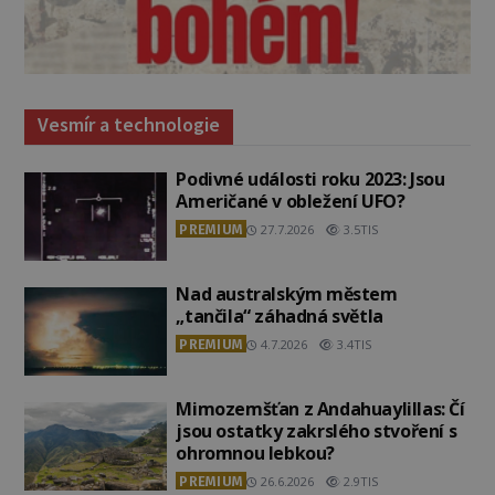
Vesmír a technologie
Podivné události roku 2023: Jsou
Američané v obležení UFO?
PREMIUM
27.7.2026
3.5TIS
Nad australským městem
„tančila“ záhadná světla
PREMIUM
4.7.2026
3.4TIS
Mimozemšťan z Andahuaylillas: Čí
jsou ostatky zakrslého stvoření s
ohromnou lebkou?
PREMIUM
26.6.2026
2.9TIS