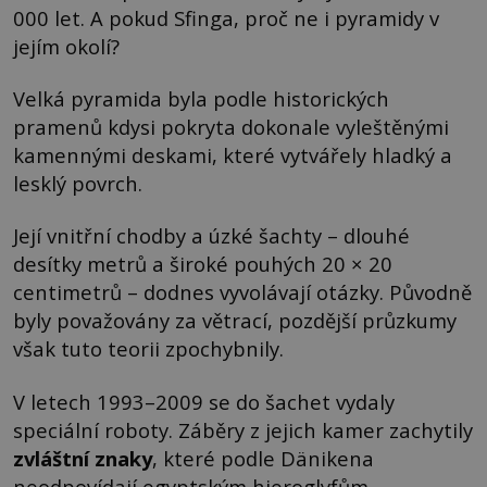
000 let. A pokud Sfinga, proč ne i pyramidy v
jejím okolí?
Velká pyramida byla podle historických
pramenů kdysi pokryta dokonale vyleštěnými
kamennými deskami, které vytvářely hladký a
lesklý povrch.
Její vnitřní chodby a úzké šachty – dlouhé
desítky metrů a široké pouhých 20 × 20
centimetrů – dodnes vyvolávají otázky. Původně
byly považovány za větrací, pozdější průzkumy
však tuto teorii zpochybnily.
V letech 1993–2009 se do šachet vydaly
speciální roboty. Záběry z jejich kamer zachytily
zvláštní znaky
, které podle Dänikena
neodpovídají egyptským hieroglyfům.