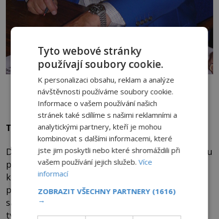
Tyto webové stránky
používají soubory cookie.
K personalizaci obsahu, reklam a analýze
Erich von Däniken tvrdil, že až 80 procent staveb a tajů Starověkého
Egypta stále leží pod pískem… Foto: Michal Maňas / Wikimedia
návštěvnosti používáme soubory cookie.
commons – CC BY 3.0
Informace o vašem používání našich
stránek také sdílíme s našimi reklamními a
Tajemství Velké pyramidy
analytickými partnery, kteří je mohou
kombinovat s dalšími informacemi, které
Další záhada se má ukrývat hluboko pod Velkou
jste jim poskytli nebo které shromáždili při
vašem používání jejich služeb.
Více
pyramidou. Podle Dänikena se zde nachází
informací
komora se sedmi sarkofágy a ještě níže
podzemní jezírko s jediným obrovským
ZOBRAZIT VŠECHNY PARTNERY
(1616)
→
sarkofágem.„Údajně prázdným,“ dodával s
typickou ironií.