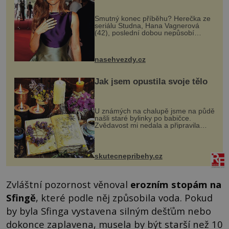
Smutný konec příběhu? Herečka ze
seriálu Studna, Hana Vagnerová
(42), poslední dobou nepůsobí
nejšťastněji. Ačkoli časy její anorexie
jsou už dávno pryč a opět se pyšnila
ženskými křivkami, najednou s...
nasehvezdy.cz
Jak jsem opustila svoje tělo
U známých na chalupě jsme na půdě
našli staré bylinky po babičce.
Zvědavost mi nedala a připravila
jsem si z nich lektvar… Zimní pobyt
na chalupě se pro mě vlastní vinou
změnil v děsivý zážitek, na kt...
skutecnepribehy.cz
Zvláštní pozornost věnoval
erozním stopám na
Sfingě
, které podle něj způsobila voda. Pokud
by byla Sfinga vystavena silným dešťům nebo
dokonce zaplavena, musela by být starší než 10