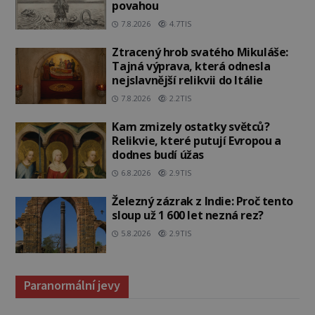
povahou
7.8.2026
4.7TIS
Ztracený hrob svatého Mikuláše:
Tajná výprava, která odnesla
nejslavnější relikvii do Itálie
7.8.2026
2.2TIS
Kam zmizely ostatky světců?
Relikvie, které putují Evropou a
dodnes budí úžas
6.8.2026
2.9TIS
Železný zázrak z Indie: Proč tento
sloup už 1 600 let nezná rez?
5.8.2026
2.9TIS
Paranormální jevy