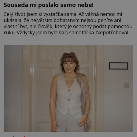
Souseda mi poslalo samo nebe!
Celý život jsem si vystačila sama. Až vážná nemoc mi
ukázala, že největším bohatstvím nejsou peníze ani
vlastní byt, ale člověk, který je ochotný podat pomocnou
ruku. Vždycky jsem byla spíš samotářka. Nepotřebovala
jsem kolem sebe partu kamarádek ani partnera. Stačily
mi knihy, práce a hlavně klid. Hned po studiích jsem
odešla z rodného města,