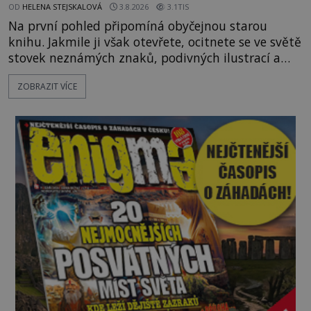
OD
HELENA STEJSKALOVÁ
3.8.2026
3.1TIS
Na první pohled připomíná obyčejnou starou
knihu. Jakmile ji však otevřete, ocitnete se ve světě
stovek neznámých znaků, podivných ilustrací a
textu, který už téměř dvě století vzdoruje všem
ZOBRAZIT VÍCE
pokusům o rozluštění. Rohoncský kodex patří mezi
největší záhady evropských dějin a dodnes nikdo s
jistotou neví, kdo jej napsal, kdy vznikl ani co
vlastně vypráví. Rohoncský kodex se poprvé
objevuje v roce