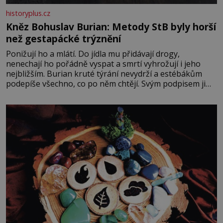
historyplus.cz
Kněz Bohuslav Burian: Metody StB byly horší
než gestapácké trýznění
Ponižují ho a mlátí. Do jídla mu přidávají drogy,
nenechají ho pořádně vyspat a smrtí vyhrožují i jeho
nejbližším. Burian kruté týrání nevydrží a estébákům
podepíše všechno, co po něm chtějí. Svým podpisem jim
potvrdí také to, že na něj během výslechů nikdo nevyvíjel
fyzický ani psychický nátlak. Syn brněnského řezníka
chce být knězem a