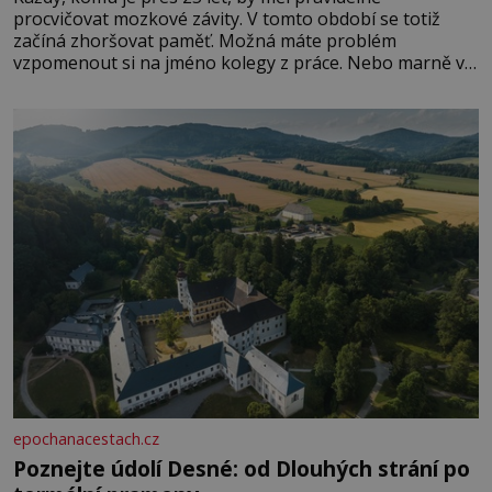
procvičovat mozkové závity. V tomto období se totiž
začíná zhoršovat paměť. Možná máte problém
vzpomenout si na jméno kolegy z práce. Nebo marně v
paměti lovíte název knížky, kterou jste nedávno přečetli.
Je to opravdu tak, s věkem jako kdyby se paměť
rozhodla stávkovat. Cvičte
epochanacestach.cz
Poznejte údolí Desné: od Dlouhých strání po