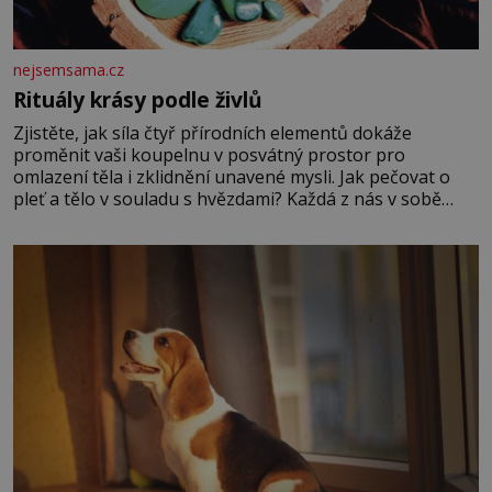
nejsemsama.cz
Rituály krásy podle živlů
Zjistěte, jak síla čtyř přírodních elementů dokáže
proměnit vaši koupelnu v posvátný prostor pro
omlazení těla i zklidnění unavené mysli. Jak pečovat o
pleť a tělo v souladu s hvězdami? Každá z nás v sobě
nese otisk vesmíru, který se projevuje nejen v naší
povaze, ale i v potřebách naší pokožky. Ohnivá znamení
Ženy narozené ve znamení Berana, Lva a Střelce v sobě
nesou žár, odvahu a neutuchající elán. Vaše