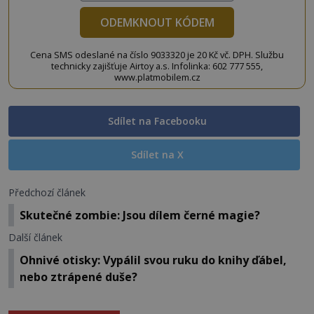
ODEMKNOUT KÓDEM
Cena SMS odeslané na číslo 9033320 je 20 Kč vč. DPH. Službu
technicky zajišťuje Airtoy a.s. Infolinka: 602 777 555,
www.platmobilem.cz
Sdílet na Facebooku
Sdílet na X
Předchozí článek
Skutečné zombie: Jsou dílem černé magie?
Další článek
Ohnivé otisky: Vypálil svou ruku do knihy ďábel,
nebo ztrápené duše?