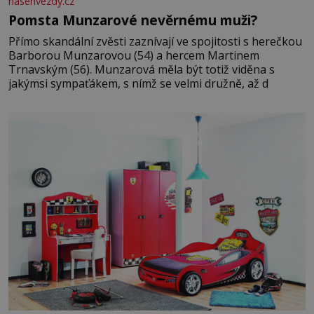
nasehvezdy.cz
Pomsta Munzarové nevěrnému muži?
Přímo skandální zvěsti zaznívají ve spojitosti s herečkou
Barborou Munzarovou (54) a hercem Martinem
Trnavským (56). Munzarová měla být totiž viděna s
jakýmsi sympaťákem, s nímž se velmi družně, až d