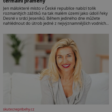
termální prameny
Jen málokteré místo v České republice nabízí tolik
rozmanitých zážitků na tak malém území jako údolí řeky
Desné v srdci Jeseníků. Během jediného dne můžete
nahlédnout do útrob jedné z nejvýznamnějších vodních
elektráren v Evropě, vydat se na horské hřebeny, projet
se na koloběžce a den zakončit poznáváním památek ve
Velkých Losinách nebo v termálním
skutecnepribehy.cz