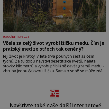
epochalnisvet.cz
Včela za celý život vyrobí lžičku medu. Čím je
pražský med ze střech tak ceněný?
Její život je krátký. V létě trvá pouhých šest až osm
týdnů. Za tu dobu navštíví desetitisíce květů, nalétá
stovky kilometrů a vyrobí přibližně devět gramů medu –
zhruba jednu čajovou lžičku. Sama o sobě se může zdát
bezvýznamná. Teprve když se spojí s dalšími desítkami
tisíc příslušnic svého včelstva, vznikne jeden z
nejdokonalejších organismů
Navštivte také naše další internetové