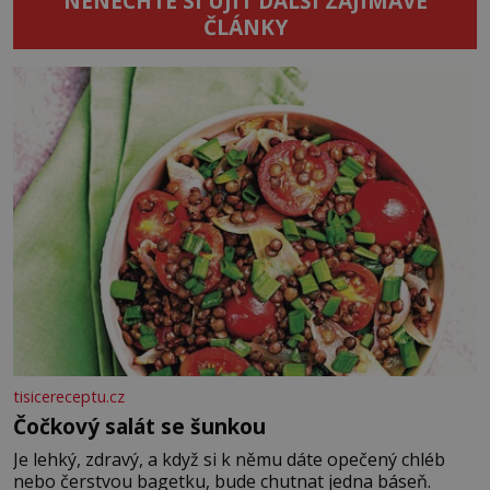
NENECHTE SI UJÍT DALŠÍ ZAJÍMAVÉ
ČLÁNKY
tisicereceptu.cz
Čočkový salát se šunkou
Je lehký, zdravý, a když si k němu dáte opečený chléb
nebo čerstvou bagetku, bude chutnat jedna báseň.