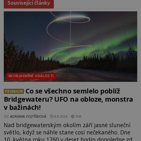
Související články
NEOBJASNĚNÉ UDÁLOSTI
Co se všechno semlelo poblíž
PREMIUM
Bridgewateru? UFO na obloze, monstra
v bažinách!
OD
ADRIANA VOJTÍŠKOVÁ
8.8.2026
969
Nad bridgewaterským okolím září jasné sluneční
světlo, když se náhle stane cosi nečekaného. Dne
10. května roku 1760 v deset hodin dopoledne zde