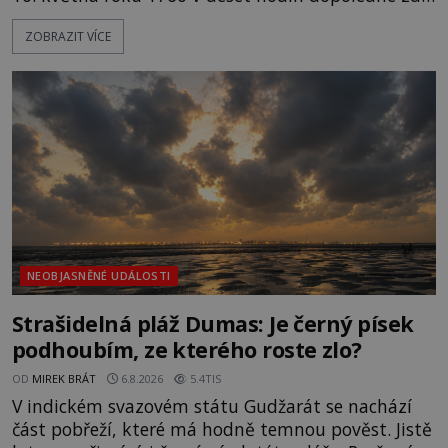
dojde k vůbec prvnímu historicky doloženému
ZOBRAZIT VÍCE
přeletu UFO. Podle záznamů vyzařuje takové
světlo, že vypadá jako „koule hořícího ohně“. Jde
jen o nějaký optický klam, nebo se zde skutečně
právě vznáší mimozemská loď
NEOBJASNĚNÉ UDÁLOSTI
Strašidelná pláž Dumas: Je černý písek
podhoubím, ze kterého roste zlo?
OD
MIREK BRÁT
6.8.2026
5.4TIS
V indickém svazovém státu Gudžarát se nachází
část pobřeží, které má hodně temnou pověst. Jistě