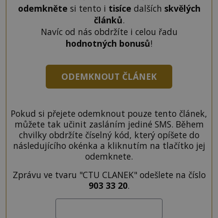
odemkněte
si tento i
tisíce
dalších
skvělých
článků
.
Navíc od nás obdržíte i celou řadu
hodnotných bonusů
!
ODEMKNOUT ČLÁNEK
Pokud si přejete odemknout pouze tento článek,
můžete tak učinit zasláním jediné SMS. Během
chvilky obdržíte číselný kód, který opíšete do
následujícího okénka a kliknutím na tlačítko jej
odemknete.
Zprávu ve tvaru "CTU CLANEK" odešlete na číslo
903 33 20
.