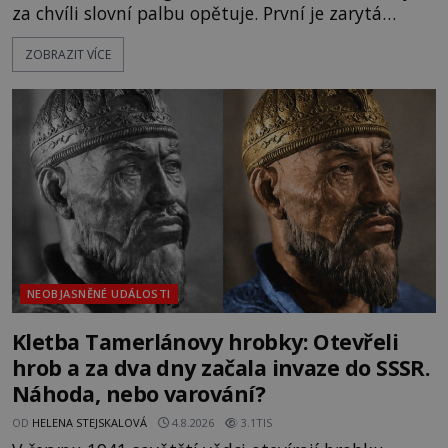
za chvíli slovní palbu opětuje. První je zarytá
katolička, druhá přesvědčená kališnice. A každá z
ZOBRAZIT VÍCE
nich se usídlí na jedné z věží slavného hradu
Trosky. Šlechtic Ota IV. z Bergova (1399–1452) patří
mezi vůdce protihusitského boje. Za manželku má
skutečně jistou
NEOBJASNĚNÉ UDÁLOSTI
Kletba Tamerlánovy hrobky: Otevřeli
hrob a za dva dny začala invaze do SSSR.
Náhoda, nebo varování?
OD
HELENA STEJSKALOVÁ
4.8.2026
3.1TIS