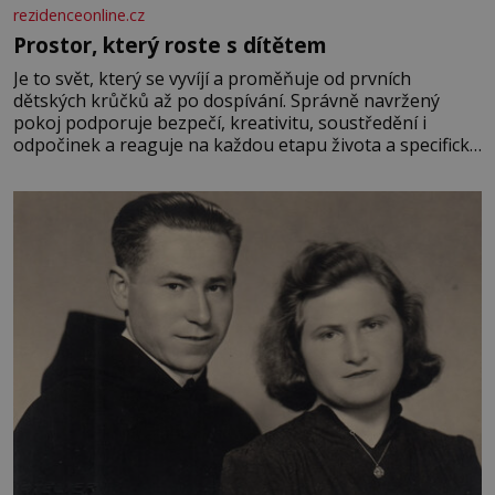
rezidenceonline.cz
Prostor, který roste s dítětem
Je to svět, který se vyvíjí a proměňuje od prvních
dětských krůčků až po dospívání. Správně navržený
pokoj podporuje bezpečí, kreativitu, soustředění i
odpočinek a reaguje na každou etapu života a specifické
potřeby dítěte. Pro nejmenší je klíčová jednoduchost,
měkkost a bezpečí, proto by pokoj miminka měl působit
především klidně a útulně. Předškolní věk je