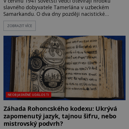
V červnu 1941 sovětští vědci otevírají hrobku
slavného dobyvatele Tamerlána v uzbeckém
Samarkandu. O dva dny později nacistické
Německo zahajuje operaci Barbarossa a napadá
ZOBRAZIT VÍCE
Sovětský svaz. Shoda dat je natolik zarážející, že se
rodí jedna z nejslavnějších „kleteb“ 20. století. Je
na legendě něco pravdy, nebo jde jen o fascinující
souhru okolností? Když antropolog Michail
Gerasimov (1907-1970) a
NEOBJASNĚNÉ UDÁLOSTI
Záhada Rohoncského kodexu: Ukrývá
zapomenutý jazyk, tajnou šifru, nebo
mistrovský podvrh?