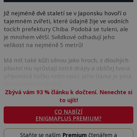
Již nejméně dvě staletí se v Japonsku hovoří o
tajemném zvířeti, které údajně žije ve vodních
tocích prefektury Chiba. Podobá se tuleni, ale
je mnohem větší. Svědkové odhadují jeho
velikost na nejméně 5 metrů!
Má mít také kůži silnou jako hroch, z dlouhých
ploutví mu vyrůstají ostré drápy a obličej tvora
připomíná kočku nebo opici. Jeho tlama je plná
impozantních tesáků.
Zbývá vám 93
%
článku k dočtení. Nenechte si
to ujít!
CO NABÍZÍ
ENIGMAPLUS PREMIUM?
Staňte se naším
Premium
čtenářem a