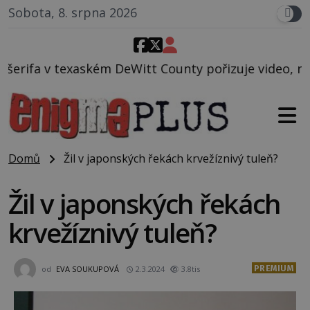
Sobota, 8. srpna 2026
itt County pořizuje video, na kterém před jeho voze
Domů
Žil v japonských řekách krvežíznivý tuleň?
Žil v japonských řekách
krvežíznivý tuleň?
PREMIUM
od
EVA SOUKUPOVÁ
2.3.2024
3.8tis