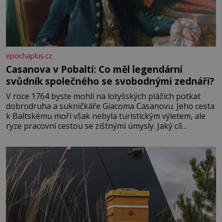
epochaplus.cz
Casanova v Pobaltí: Co měl legendární
svůdník společného se svobodnými zednáři?
V roce 1764 byste mohli na lotyšských plážích potkat
dobrodruha a sukničkáře Giacoma Casanovu. Jeho cesta
k Baltskému moři však nebyla turistickým výletem, ale
ryze pracovní cestou se zištnými úmysly. Jaký cíl
Casanova sledoval, když se například procházel uličkami
lotyšské Rigy? Casanova v Pobaltí kontaktoval tamní
zednářské lóže. Nebyl v této oblasti žádným nováčkem,
protože do zednářské