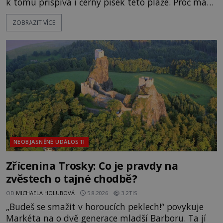
k tomu přispívá i černý písek této pláže. Proč má
pláž takové netypické zbarvení? Nakolik jsou
ZOBRAZIT VÍCE
pravdivé historky, že zde došlo k nevysvětlitelným
zmizením turistů? Ti, kteří se nebojí, nás mohou
následovat. Vstupujeme na pláž Dumas ve městě
Surat. Gu
NEOBJASNĚNÉ UDÁLOSTI
Zřícenina Trosky: Co je pravdy na
zvěstech o tajné chodbě?
OD
MICHAELA HOLUBOVÁ
5.8.2026
3.2TIS
„Budeš se smažit v horoucích peklech!“ povykuje
Markéta na o dvě generace mladší Barboru. Ta jí