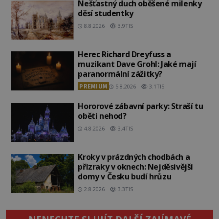
Nešťastný duch oběšené milenky
děsí studentky
8.8.2026
3.9TIS
Herec Richard Dreyfuss a
muzikant Dave Grohl: Jaké mají
paranormální zážitky?
PREMIUM
5.8.2026
3.1TIS
Hororové zábavní parky: Straší tu
oběti nehod?
4.8.2026
3.4TIS
Kroky v prázdných chodbách a
přízraky v oknech: Nejděsivější
domy v Česku budí hrůzu
2.8.2026
3.3TIS