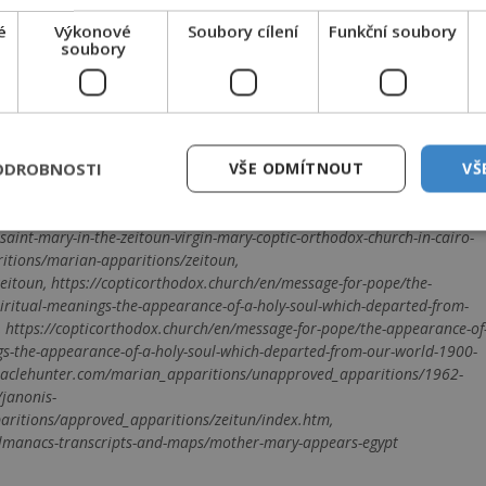
é
Výkonové
Soubory cílení
Funkční soubory
EMKNOUT KÓDEM
soubory
DPH. Službu technicky zajišťuje Airtoy a.s. Infolinka: 602 777 555,
ww.platmobilem.cz
ODROBNOSTI
VŠE ODMÍTNOUT
VŠ
dy_of_Zeitoun, https://www.encyclopedia.com/science/encyclopedias-
yofzeitoun.com/en/, https://ourladyofzeitoun.com/en/book/apparitions-
t.com/coptic-affairs-coptic-affairs/coptic-affairs/the-official-statement-
saint-mary-in-the-zeitoun-virgin-mary-coptic-orthodox-church-in-cairo-
itions/marian-apparitions/zeitoun,
eitoun, https://copticorthodox.church/en/message-for-pope/the-
piritual-meanings-the-appearance-of-a-holy-soul-which-departed-from-
t/, https://copticorthodox.church/en/message-for-pope/the-appearance-of
ings-the-appearance-of-a-holy-soul-which-departed-from-our-world-1900-
.miraclehunter.com/marian_apparitions/unapproved_apparitions/1962-
/janonis-
aritions/approved_apparitions/zeitun/index.htm,
almanacs-transcripts-and-maps/mother-mary-appears-egypt