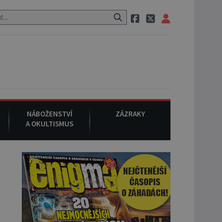
auraci, pak si na ulici zavolá taxi, nasedne do něj a už ho nikdy nik
NÁBOŽENSTVÍ
ZÁZRAKY
A OKULTISMUS