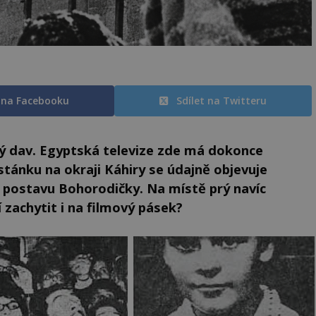
t na Facebooku
Sdílet na Twitteru
ný dav. Egyptská televize zde má dokonce
tánku na okraji Káhiry se údajně objevuje
at postavu Bohorodičky. Na místě prý navíc
 zachytit i na filmový pásek?