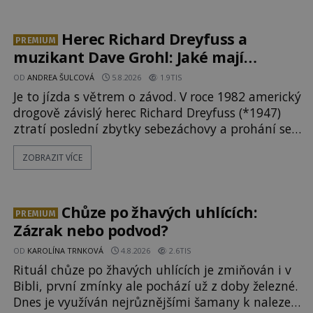
tajemné síly těla významných náboženských
osobností ochraňují? Na hřbitově u kláštera
Milosrdných
Herec Richard Dreyfuss a
PREMIUM
muzikant Dave Grohl: Jaké mají
paranormální zážitky?
OD
ANDREA ŠULCOVÁ
5.8.2026
1.9TIS
Je to jízda s větrem o závod. V roce 1982 americký
drogově závislý herec Richard Dreyfuss (*1947)
ztratí poslední zbytky sebezáchovy a prohání se
po silnicích ve svém mercedesu jako utržený ze
ZOBRAZIT VÍCE
řetězu. Vše vyvrcholí katastrofou, když to
Dreyfuss napálí v plné rychlosti do stromu! Policie
ve vraku následně nalezne schovaný kokain.
Tímto momentem se slavnému
Chůze po žhavých uhlících:
PREMIUM
Zázrak nebo podvod?
OD
KAROLÍNA TRNKOVÁ
4.8.2026
2.6TIS
Rituál chůze po žhavých uhlících je zmiňován i v
Bibli, první zmínky ale pochází už z doby železné.
Dnes je využíván nejrůznějšími šamany k nalezení