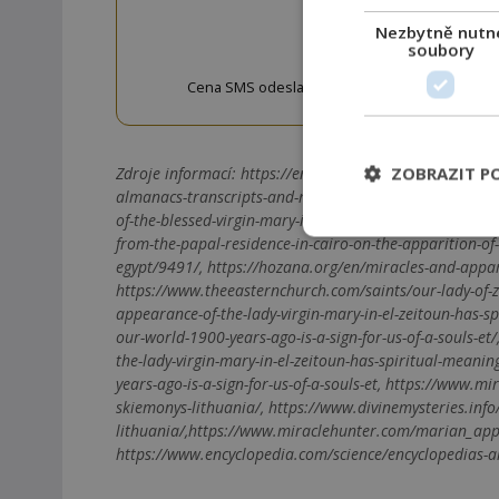
Nezbytně nutn
OD
soubory
Cena SMS odeslané na číslo 9033320 je 20 Kč vč. 
w
ZOBRAZIT P
Zdroje informací:
https://en.wikipedia.org/wiki/Our_La
almanacs-transcripts-and-maps/zeitoun, https://ourlad
of-the-blessed-virgin-mary-in-egypt/, https://en.watanine
from-the-papal-residence-in-cairo-on-the-apparition-of-
egypt/9491/, https://hozana.org/en/miracles-and-appar
https://www.theeasternchurch.com/saints/our-lady-of-z
appearance-of-the-lady-virgin-mary-in-el-zeitoun-has-s
our-world-1900-years-ago-is-a-sign-for-us-of-a-souls-e
the-lady-virgin-mary-in-el-zeitoun-has-spiritual-mean
years-ago-is-a-sign-for-us-of-a-souls-et, https://www
skiemonys-lithuania/, https://www.divinemysteries.info
lithuania/,https://www.miraclehunter.com/marian_app
https://www.encyclopedia.com/science/encyclopedias-