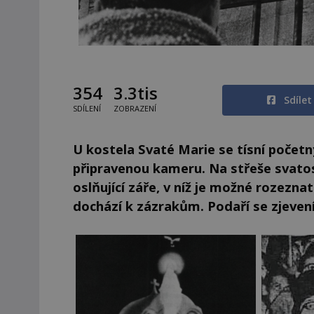
354
3.3tis
Sdíle
SDÍLENÍ
ZOBRAZENÍ
U kostela Svaté Marie se tísní počet
připravenou kameru. Na střeše svatos
oslňující záře, v níž je možné rozezn
dochází k zázrakům. Podaří se zjevení