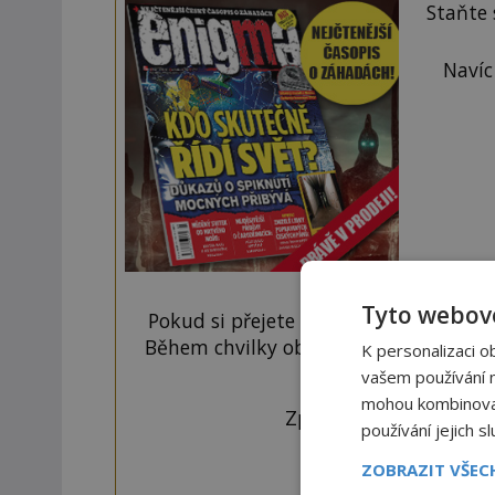
Staňte
Navíc
Tyto webové
Pokud si přejete odemknout pouze ten
Během chvilky obdržíte číselný kód, k
K personalizaci o
tlačí
vašem používání na
mohou kombinovat 
Zprávu ve tvaru "CTU 
používání jejich s
ZOBRAZIT VŠE