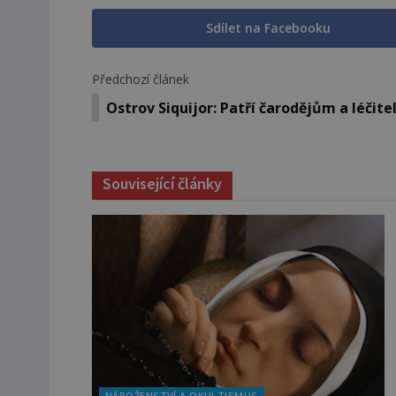
Sdílet na Facebooku
Předchozí článek
Ostrov Siquijor: Patří čarodějům a léčit
Související články
NÁBOŽENSTVÍ A OKULTISMUS