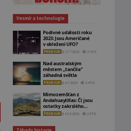
Vesmír a technologie
Podivné události roku
2023: Jsou Američané
v obležení UFO?
PREMIUM
27.7.2026
3.5TIS
Nad australským
městem „tančila“
záhadná světla
PREMIUM
4.7.2026
3.4TIS
Mimozemšťan z
Andahuaylillas: Čí jsou
ostatky zakrslého
stvoření s ohromnou
PREMIUM
26.6.2026
2.9TIS
lebkou?
Záhady historie