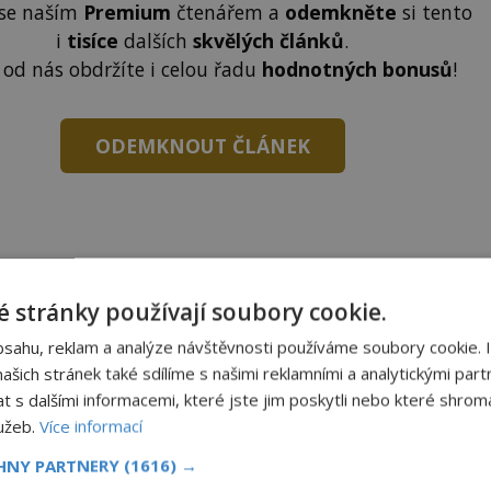
 se naším
Premium
čtenářem a
odemkněte
si tento
i
tisíce
dalších
skvělých článků
.
 od nás obdržíte i celou řadu
hodnotných bonusů
!
ODEMKNOUT ČLÁNEK
 stránky používají soubory cookie.
to článek, můžete tak učinit zasláním jediné SMS.
terý opíšete do následujícího okénka a kliknutím na
bsahu, reklam a analýze návštěvnosti používáme soubory cookie. 
tko jej odemknete.
šich stránek také sdílíme s našimi reklamními a analytickými partn
s dalšími informacemi, které jste jim poskytli nebo které shromá
CLANEK" odešlete na číslo
903 33 20
.
lužeb.
Více informací
CHNY PARTNERY
(1616) →