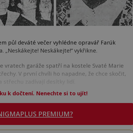
em půl deváté večer vyhlédne opravář Farúk
„Neskákejte! Neskákejte!“ vykřikne.
ve vratech garáže spatří na kostele Svaté Marie
třechy. V první chvíli ho napadne, že chce skočit,
střechu zadívají desítky lidí.
ku k dočtení. Nenechte si to ujít!
NIGMAPLUS PREMIUM?