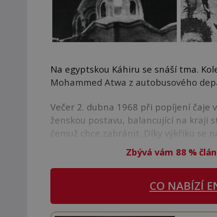
Na egyptskou Káhiru se snáší tma. Kol
Mohammed Atwa z autobusového depa. 
Večer 2. dubna 1968 při popíjení čaje 
ženskou postavu, balancující na kraji s
čemuž chce zabránit. Díky výkřiku se na 
Zbývá vám 88
%
člán
CO NABÍZÍ
E