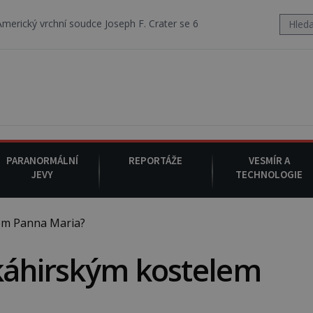
soudce Joseph F. Crater se 6. srpna 1930 navečeří ve své oblíbené rest
PARANORMÁLNÍ
REPORTÁŽE
VESMÍR A
JEVY
TECHNOLOGIE
em Panna Maria?
 káhirským kostelem