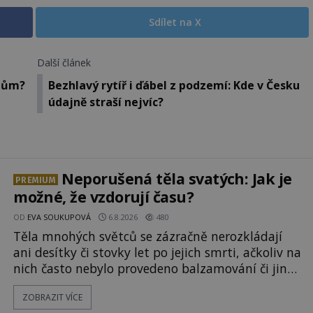
Sdílet na X
Další článek
elům?
Bezhlavý rytíř i ďábel z podzemí: Kde v Česku
údajně straší nejvíc?
Neporušená těla svatých: Jak je
PREMIUM
možné, že vzdorují času?
OD
EVA SOUKUPOVÁ
6.8.2026
480
Těla mnohých světců se zázračně nerozkládají
ani desítky či stovky let po jejich smrti, ačkoliv na
nich často nebylo provedeno balzamování či jiné
pokusy o konzervaci. Neporušené ostatky bývají
ZOBRAZIT VÍCE
považovány za důkaz svatosti zemřelých. Jaké