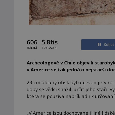
606
5.8tis
Sdíle
SDÍLENÍ
ZOBRAZENÍ
Archeologové v Chile objevili starobyl
v Americe se tak jedná o nejstarší d
23 cm dlouhý otisk byl objeven již v ro
doby se vědci snažili určit jeho stáří.
která se používá například i k určování
„V Americe jsou dochované i jiné lidsk