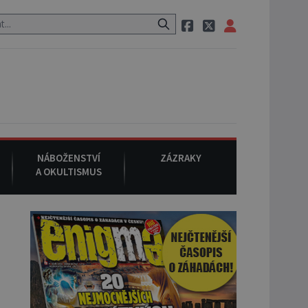
zem po cestě utíká zvláštní psovitá šelma, údajně bájná čupakabra.
NÁBOŽENSTVÍ
ZÁZRAKY
A OKULTISMUS