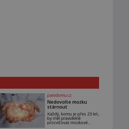
panidomu.cz
Nedovolte mozku
stárnout
Každý, komu je přes 25 let,
by měl pravidelně
procvičovat mozkové
závity. V tomto období se