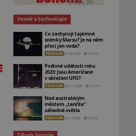
Vesmír a technologie
Co zachycují tajemné
snímky Marsu? Je na něm
přeci jen voda?
PREMIUM
7.8.2026
2.0TIS
Podivné události roku
2023: Jsou Američané
v obležení UFO?
PREMIUM
27.7.2026
3.5TIS
Nad australským
městem „tančila“
záhadná světla
PREMIUM
4.7.2026
3.4TIS
Záhady historie