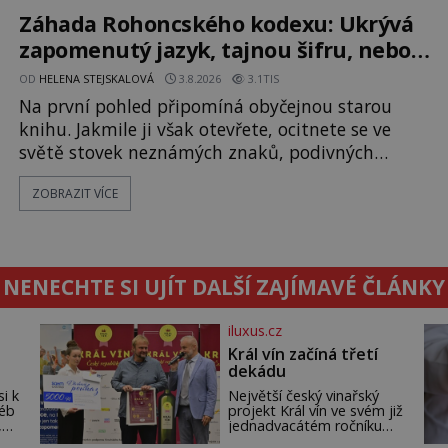
fascinující souhru okolností? Když antropolog
Záhada Rohoncského kodexu: Ukrývá
Michail Gerasimov (1907-1970) a
zapomenutý jazyk, tajnou šifru, nebo
mistrovský podvrh?
OD
HELENA STEJSKALOVÁ
3.8.2026
3.1TIS
Na první pohled připomíná obyčejnou starou
knihu. Jakmile ji však otevřete, ocitnete se ve
světě stovek neznámých znaků, podivných
ilustrací a textu, který už téměř dvě století
ZOBRAZIT VÍCE
vzdoruje všem pokusům o rozluštění. Rohoncský
kodex patří mezi největší záhady evropských
dějin a dodnes nikdo s jistotou neví, kdo jej
napsal, kdy vznikl ani co vlastně vypráví.
NENECHTE SI UJÍT DALŠÍ ZAJÍMAVÉ ČLÁNKY
Rohoncský kodex se poprvé objevuje v roce
iluxus.cz
Král vín začíná třetí
dekádu
si k
Největší český vinařský
léb
projekt Král vín ve svém již
,
jednadvacátém ročníku
seň.
představil nejlepší domácí