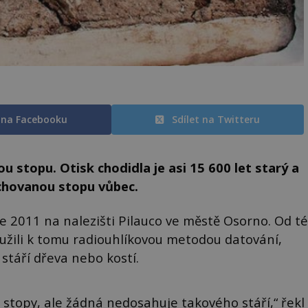
t na Facebooku
Sdílet na Twitteru
ou stopu. Otisk chodidla je asi 15 600 let starý a
ochovanou stopu vůbec.
ce 2011 na nalezišti Pilauco ve městě Osorno. Od té
 Využili k tomu radiouhlíkovou metodou datování,
 stáří dřeva nebo kostí.
é stopy, ale žádná nedosahuje takového stáří,“ řekl