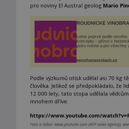
pro noviny El Austral geolog
Mario Pin
ROUDNICKÉ VINOBRA
Letos poprvé podle nového
konceptu – přímo v histori
jádru města a pro všechny 
zdarma. Hlavní program se
odehraje na Karlově a Hus
náměstí. Návštěvníci se m
epochanacestach.cz
těšit na víno, burčák, pes...
Podle výzkumů otisk udělal asi 70 kg t
člověka. Jelikož se předpokládalo, že 
12 000 lety, tato stopa udělala vědcům
mnohem dříve.
https://www.youtube.com/watch?v=
Foto a video: www.youtube.com (AFP news agency), w