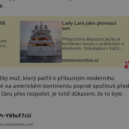
o
.
NÍ
Lady Lara jako plovoucí
sen
Přepychová dispozice jachty je
ckém
kombinací luxusu s praktickým a
zcela
efektivním. Dokonalost v každém
detailu představuje značka Fendi
ově
Casa, kterou byly vybaveny její
ohou
rezidenceonline.cz
paluby. Monacký přístav nabízí
každoročn...
ěžký muž, který patřil k příbuzným moderního
lidé na americkém kontinentu poprvé spočinuli před
 čáru přes rozpočet. Je totiž důkazem, že to bylo
Pr-YKhcF7cU
ww.indiatvnews.com