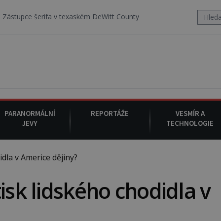
fa v texaském DeWitt County pořizuje video, na kterém před jeho vo
PARANORMÁLNÍ
REPORTÁŽE
VESMÍR A
JEVY
TECHNOLOGIE
dla v Americe dějiny?
isk lidského chodidla v