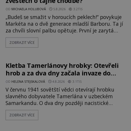
zvěstech o tajné chodbě?
OD
MICHAELA HOLUBOVÁ
5.8.2026
3.2TIS
„Budeš se smažit v horoucích peklech!“ povykuje
Markéta na o dvě generace mladší Barboru. Ta jí
za chvíli slovní palbu opětuje. První je zarytá
katolička, druhá přesvědčená kališnice. A každá z
ZOBRAZIT VÍCE
nich se usídlí na jedné z věží slavného hradu
Trosky. Šlechtic Ota IV. z Bergova (1399–1452)
patří mezi vůdce protihusitského boje. Za
manželku má skutečně jistou
Kletba Tamerlánovy hrobky: Otevřeli
hrob a za dva dny začala invaze do
SSSR. Náhoda, nebo varování?
OD
HELENA STEJSKALOVÁ
4.8.2026
3.1TIS
V červnu 1941 sovětští vědci otevírají hrobku
slavného dobyvatele Tamerlána v uzbeckém
Samarkandu. O dva dny později nacistické
Německo zahajuje operaci Barbarossa a napadá
ZOBRAZIT VÍCE
Sovětský svaz. Shoda dat je natolik zarážející, že
se rodí jedna z nejslavnějších „kleteb“ 20. století.
Je na legendě něco pravdy, nebo jde jen o