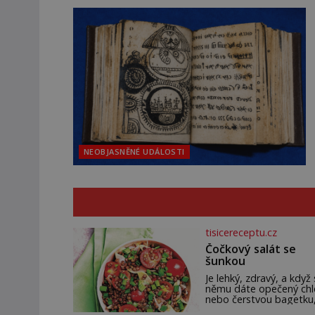
NEOBJASNĚNÉ UDÁLOSTI
tisicereceptu.cz
Čočkový salát se
šunkou
Je lehký, zdravý, a když 
němu dáte opečený ch
nebo čerstvou bagetku
bude chutnat jedna bá