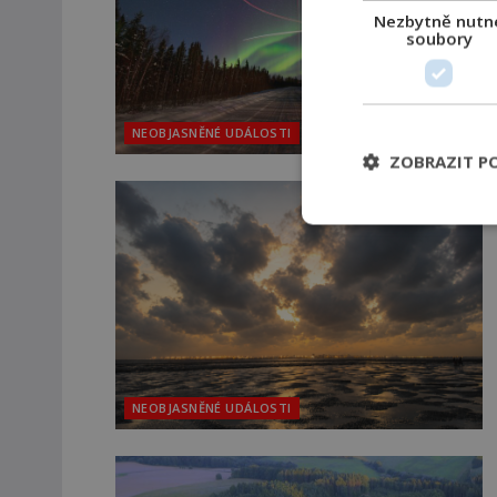
Nezbytně nutn
soubory
NEOBJASNĚNÉ UDÁLOSTI
ZOBRAZIT P
NEOBJASNĚNÉ UDÁLOSTI