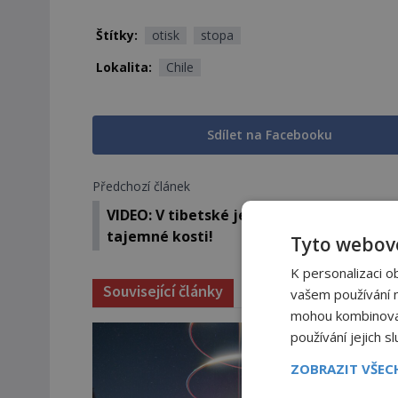
Štítky:
otisk
stopa
Lokalita:
Chile
Sdílet na Facebooku
Předchozí článek
VIDEO: V tibetské jeskyni byly objeveny
tajemné kosti!
Tyto webové
K personalizaci o
Související články
vašem používání na
mohou kombinovat 
používání jejich s
ZOBRAZIT VŠE