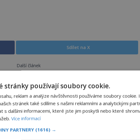
Sdílet na X
Další článek
Medúza či humr mohou žít věčně: A co my?
 stránky používají soubory cookie.
bsahu, reklam a analýze návštěvnosti používáme soubory cookie. 
šich stránek také sdílíme s našimi reklamními a analytickými partn
s dalšími informacemi, které jste jim poskytli nebo které shromá
Co se všechno semlelo poblíž
lužeb.
Více informací
PREMIUM
Bridgewateru? UFO na obloze, monstra
CHNY PARTNERY
(1616) →
v bažinách!
OD
ADRIANA VOJTÍŠKOVÁ
8.8.2026
969