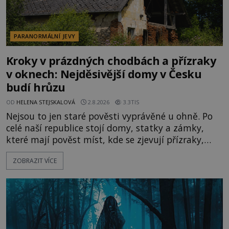
PARANORMÁLNÍ JEVY
Kroky v prázdných chodbách a přízraky
v oknech: Nejděsivější domy v Česku
budí hrůzu
OD
HELENA STEJSKALOVÁ
2.8.2026
3.3TIS
Nejsou to jen staré pověsti vyprávěné u ohně. Po
celé naší republice stojí domy, statky a zámky,
které mají pověst míst, kde se zjevují přízraky,
ozývají nevysvětlitelné zvuky nebo se dějí podivné
ZOBRAZIT VÍCE
jevy. Zatímco historici většinou hledají racionální
vysvětlení, záhadologové upozorňují, že některé
lokality vykazují nápadně podobná svědectví po
celé generace. A právě tato opakující se svědectví
ud