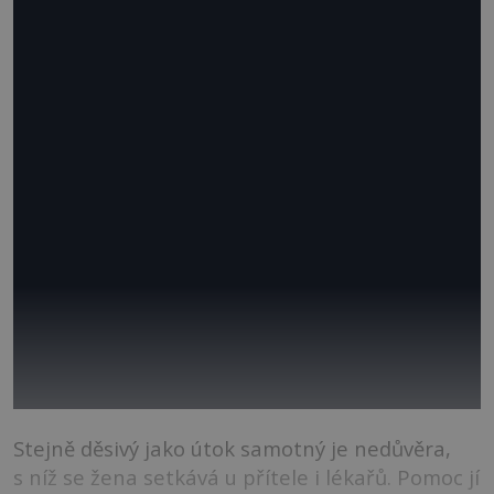
Stejně děsivý jako útok samotný je nedůvěra,
s níž se žena setkává u přítele i lékařů. Pomoc jí