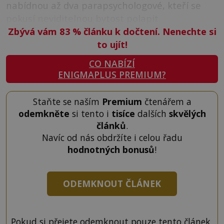
nabídnou až dva parapsychologové, kteří se
pokusí neviditelnou bytost polapit.
Zbývá vám 83
%
článku k dočtení. Nenechte si
to ujít!
CO NABÍZÍ
ENIGMAPLUS PREMIUM?
Staňte se naším
Premium
čtenářem a
odemkněte
si tento i
tisíce
dalších
skvělých
článků
.
Navíc od nás obdržíte i celou řadu
hodnotných bonusů
!
ODEMKNOUT ČLÁNEK
Pokud si přejete odemknout pouze tento článek,