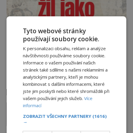
Tyto webové stránky
používají soubory cookie.
K personalizaci obsahu, reklam a analýze
návštěvnosti používáme soubory cookie.
Vesmír a technologie
Informace o vašem používání našich
stránek také sdílíme s našimi reklamními a
Co zachycují tajemné snímky
analytickými partnery, kteří je mohou
Marsu? Je na něm přeci jen voda?
kombinovat s dalšími informacemi, které
PREMIUM
7.8.2026
1.3TIS
jste jim poskytli nebo které shromáždili při
vašem používání jejich služeb.
Více
Podivné události roku 2023: Jsou
informací
Američané v obležení UFO?
ZOBRAZIT VŠECHNY PARTNERY
(1616)
PREMIUM
27.7.2026
3.5TIS
→