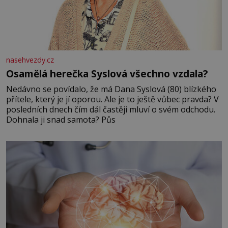
nasehvezdy.cz
Osamělá herečka Syslová všechno vzdala?
Nedávno se povídalo, že má Dana Syslová (80) blízkého
přítele, který je jí oporou. Ale je to ještě vůbec pravda? V
posledních dnech čím dál častěji mluví o svém odchodu.
Dohnala ji snad samota? Půs