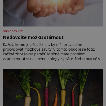
panidomu.cz
Nedovolte mozku stárnout
Každý, komu je přes 25 let, by měl pravidelně
procvičovat mozkové závity. V tomto období se totiž
začíná zhoršovat paměť. Možná máte problém
vzpomenout si na jméno kolegy z práce. Nebo marně v
paměti lovíte název knížky, kterou jste nedávno přečetli.
Je to opravdu tak, s věkem jako kdyby se paměť
rozhodla stávkovat. Cvičte