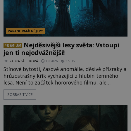
PARANORMÁLNÍ JEVY
Nejděsivější lesy světa: Vstoupí
PREMIUM
jen ti nejodvážnější!
OD
RADKA SÁBLIKOVÁ
1.8.2026
3.5TIS
Stínové bytosti, časové anomálie, děsivé přízraky a
hrůzostrašný křik vycházející z hlubin temného
lesa. Není to začátek hororového filmu, ale
události, které popisují návštěvníci lesů, které jsou
ZOBRAZIT VÍCE
označovány jako nejděsivější na světě. Lidé bydlící
v jejich blízkosti se jim i za bílého dne obloukem
vyhýbají! Už jste o těchto lesích slyšeli? A odvážili
byste se je navštívit? [gallery ids="17