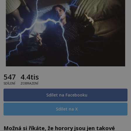
547
4.4tis
SDÍLENÍ
ZOBRAZENÍ
Sdílet na Facebooku
Sdílet na X
Možná si říkáte, že horory jsou jen takové