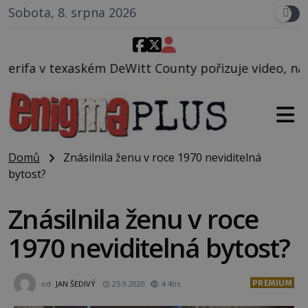
Sobota, 8. srpna 2026
itt County pořizuje video, na kterém před jeho voze
Domů
Znásilnila ženu v roce 1970 neviditelná
bytost?
Znásilnila ženu v roce
1970 neviditelná bytost?
PREMIUM
od
JAN ŠEDIVÝ
25.9.2020
4.4tis