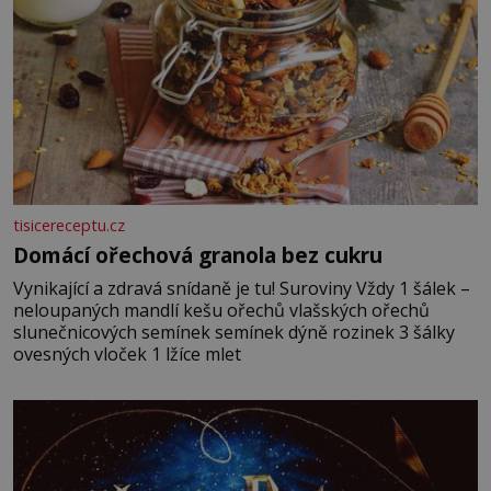
tisicereceptu.cz
Domácí ořechová granola bez cukru
Vynikající a zdravá snídaně je tu! Suroviny Vždy 1 šálek –
neloupaných mandlí kešu ořechů vlašských ořechů
slunečnicových semínek semínek dýně rozinek 3 šálky
ovesných vloček 1 lžíce mlet