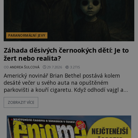
PARANORMÁLNÍ JEVY
Záhada děsivých černookých dětí: Je to
žert nebo realita?
OD
ANDREA ŠULCOVÁ
29.7.2026
3.2TIS
Americký novinář Brian Bethel postává kolem
desáté večer u svého auta na opuštěném
parkovišti a kouří cigaretu. Když odhodí vajgl a
chystá se nastoupit do auta, přijdou k němu dva
ZOBRAZIT VÍCE
mladí chlapci, kterým může být okolo 14 let.
„Pane, byl byste tak laskav a svezl nás domů? Je to
pouhých několik minut od tohoto parkoviště,“
zeptá se suverénně jeden z nich. P