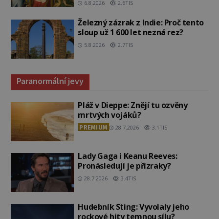
6.8.2026
2.6TIS
Železný zázrak z Indie: Proč tento
sloup už 1 600 let nezná rez?
5.8.2026
2.7TIS
Paranormální jevy
Pláž v Dieppe: Znějí tu ozvěny
mrtvých vojáků?
PREMIUM
28.7.2026
3.1TIS
Lady Gaga i Keanu Reeves:
Pronásledují je přízraky?
28.7.2026
3.4TIS
Hudebník Sting: Vyvolaly jeho
rockové hity temnou sílu?