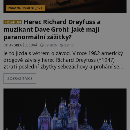
PARANORMÁLNÍ JEVY
Herec Richard Dreyfuss a
PREMIUM
muzikant Dave Grohl: Jaké mají
paranormální zážitky?
OD
ANDREA ŠULCOVÁ
5.8.2026
2.8TIS
Je to jízda s větrem o závod. V roce 1982 americký
drogově závislý herec Richard Dreyfuss (*1947)
ztratí poslední zbytky sebezáchovy a prohání se
po silnicích ve svém mercedesu jako utržený ze
ZOBRAZIT VÍCE
řetězu. Vše vyvrcholí katastrofou, když to Dreyfuss
napálí v plné rychlosti do stromu! Policie ve vraku
následně nalezne schovaný kokain. Tímto
momentem se slavnému