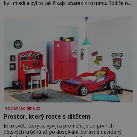
byli mladí a byl to tak říkajíc sňatek z rozumu. Rodiče nás
dali dohromady, Toník byl dobře zaopatřený mladý muž.
Manželství nám oběma moc nesvědčilo, brzy jsme zjistili,
že
rezidenceonline.cz
Prostor, který roste s dítětem
Je to svět, který se vyvíjí a proměňuje od prvních
dětských krůčků až po dospívání. Správně navržený