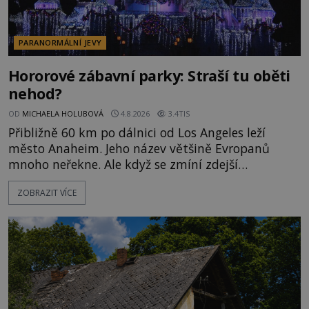
PARANORMÁLNÍ JEVY
Hororové zábavní parky: Straší tu oběti
nehod?
OD
MICHAELA HOLUBOVÁ
4.8.2026
3.4TIS
Přibližně 60 km po dálnici od Los Angeles leží
město Anaheim. Jeho název většině Evropanů
mnoho neřekne. Ale když se zmíní zdejší
Disneyland, je hned jasno. Zábavní park vyroste na
ZOBRAZIT VÍCE
poklidném místě bývalého sadu pomerančovníků.
Klid tu teď rozhodně nepanuje, park navštíví
kolem 17 000 000 zábavychtivých lidí ročně. A ač je
velká snaha to utajit, někteří z