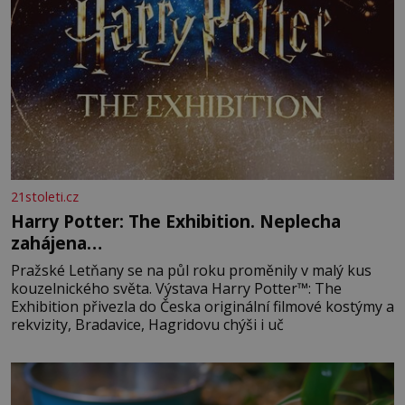
21stoleti.cz
Harry Potter: The Exhibition. Neplecha
zahájena…
Pražské Letňany se na půl roku proměnily v malý kus
kouzelnického světa. Výstava Harry Potter™: The
Exhibition přivezla do Česka originální filmové kostýmy a
rekvizity, Bradavice, Hagridovu chýši i uč