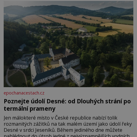
epochanacestach.cz
Poznejte údolí Desné: od Dlouhých strání po
termální prameny
Jen málokteré místo v České republice nabízí tolik
rozmanitých zážitků na tak malém území jako údolí řeky
Desné v srdci Jeseníků. Během jediného dne můžete
nahlédnout do útrob jedné z nejvýznamnějších vodních