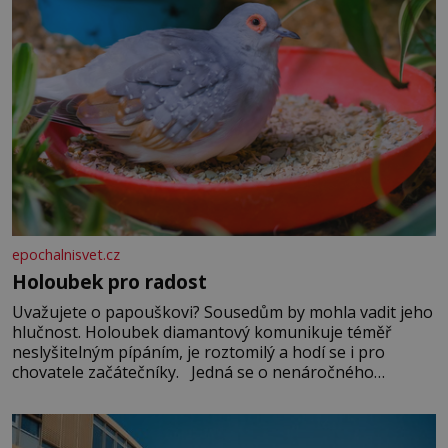
epochalnisvet.cz
Holoubek pro radost
Uvažujete o papouškovi? Sousedům by mohla vadit jeho
hlučnost. Holoubek diamantový komunikuje téměř
neslyšitelným pípáním, je roztomilý a hodí se i pro
chovatele začátečníky. Jedná se o nenáročného
klidného ptáčka, který většinu dne jen posedává. Hodně
času tráví na zemi, kde sbírá zbytky semínek Jeho
domovinou je prakticky celá Austrálie s výjimkou