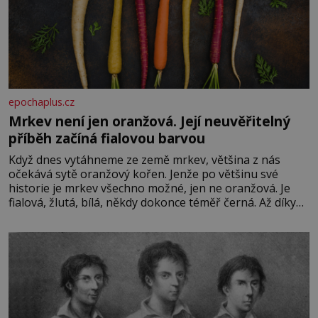
epochaplus.cz
Mrkev není jen oranžová. Její neuvěřitelný
příběh začíná fialovou barvou
Když dnes vytáhneme ze země mrkev, většina z nás
očekává sytě oranžový kořen. Jenže po většinu své
historie je mrkev všechno možné, jen ne oranžová. Je
fialová, žlutá, bílá, někdy dokonce téměř černá. Až díky
stovkám let pečlivého šlechtění se z ní stává zelenina,
bez které si českou zahradu ani nedokážeme představit.
Její příběh je