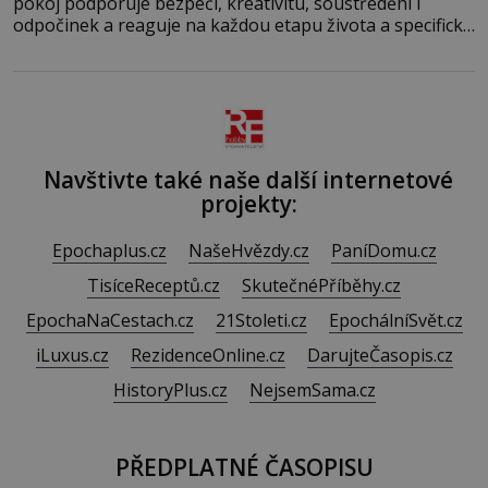
pokoj podporuje bezpečí, kreativitu, soustředění i
odpočinek a reaguje na každou etapu života a specifické
potřeby dítěte. Pro nejmenší je klíčová jednoduchost,
měkkost a bezpečí, proto by pokoj miminka měl působit
především klidně a útulně. Předškolní věk je
Navštivte také naše další internetové
projekty:
Epochaplus.cz
NašeHvězdy.cz
PaníDomu.cz
TisíceReceptů.cz
SkutečnéPříběhy.cz
EpochaNaCestach.cz
21Stoleti.cz
EpochálníSvět.cz
iLuxus.cz
RezidenceOnline.cz
DarujteČasopis.cz
HistoryPlus.cz
NejsemSama.cz
PŘEDPLATNÉ ČASOPISU