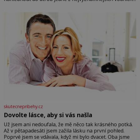
elektráren v Evropě, vydat se na horské hřebeny, projet
se na koloběžce a den zakončit poznáváním památek ve
Velkých Losinách nebo v termálním
skutecnepribehy.cz
Dovolte lásce, aby si vás našla
Už jsem ani nedoufala, že mě něco tak krásného potká.
Až v pětapadesáti jsem zažila lásku na první pohled.
Poprvé jsem se vdávala, když mi bylo dvacet. Oba jsme