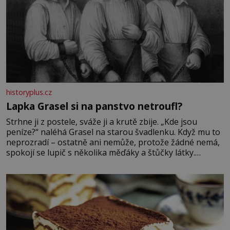
historyplus.cz
Lapka Grasel si na panstvo netroufl?
Strhne ji z postele, sváže ji a krutě zbije. „Kde jsou
peníze?“ naléhá Grasel na starou švadlenku. Když mu to
neprozradí – ostatně ani nemůže, protože žádné nemá,
spokojí se lupič s několika měďáky a štůčky látky.
Zraněná žena pár dní nato umírá. Je to muž nebývale
krutý. Jeho činy budí hrůzu ještě dlouho po jeho smrti