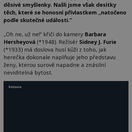
děsivé smyšlenky. Našli jsme však desítky
těch, které se honosní přívlastkem „natočeno
podle skutečné události.“
„Oh ne, už ne!“ křičí do kamery
Barbara
Hersheyová
(*1948). Režisér
Sidney J. Furie
(*1933) má doslova husí kůži z toho, jak
herečka dokonale naplňuje jeho představu
ženy, kterou surově napadne a znásilní
neviditelná bytost.
Reklama