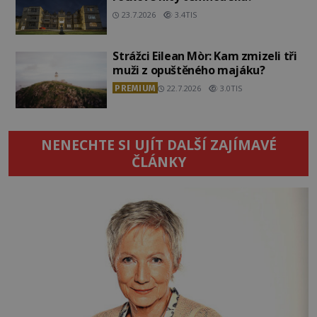
23.7.2026
3.4TIS
Strážci Eilean Mòr: Kam zmizeli tři
muži z opuštěného majáku?
PREMIUM
22.7.2026
3.0TIS
NENECHTE SI UJÍT DALŠÍ ZAJÍMAVÉ
ČLÁNKY