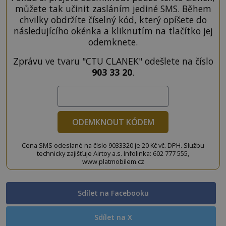
můžete tak učinit zasláním jediné SMS. Během
chvilky obdržíte číselný kód, který opíšete do
následujícího okénka a kliknutím na tlačítko jej
odemknete.
Zprávu ve tvaru "CTU CLANEK" odešlete na číslo
903 33 20
.
ODEMKNOUT KÓDEM
Cena SMS odeslané na číslo 9033320 je 20 Kč vč. DPH. Službu
technicky zajišťuje Airtoy a.s. Infolinka: 602 777 555,
www.platmobilem.cz
Sdílet na Facebooku
Sdílet na X