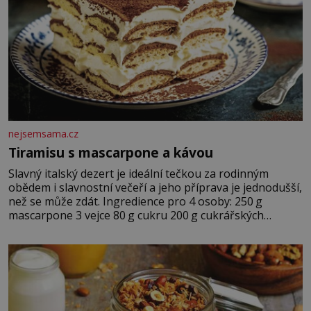
nejsemsama.cz
Tiramisu s mascarpone a kávou
Slavný italský dezert je ideální tečkou za rodinným
obědem i slavnostní večeří a jeho příprava je jednodušší,
než se může zdát. Ingredience pro 4 osoby: 250 g
mascarpone 3 vejce 80 g cukru 200 g cukrářských
piškotů 250 ml silné kávy 2 lžíce amaretta kakao na
posypání Postup: Oddělte žloutky od bílků. Žloutky
vyšlehejte s cukrem do světlé pěny a postupně do nich
vmíchejte mascarpone, aby vznikl hladký