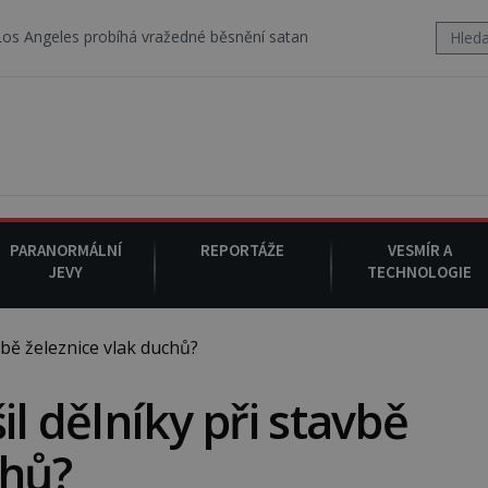
obíhá vražedné běsnění satanistického gangu vedeného Charlesem M
PARANORMÁLNÍ
REPORTÁŽE
VESMÍR A
JEVY
TECHNOLOGIE
vbě železnice vlak duchů?
il dělníky při stavbě
chů?