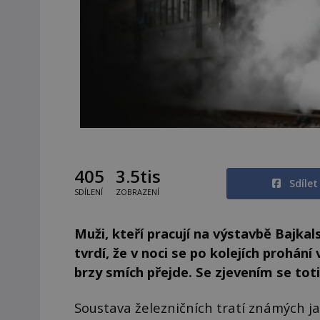
405
3.5tis
Sdíle
SDÍLENÍ
ZOBRAZENÍ
Muži, kteří pracují na výstavbě Bajka
tvrdí, že v noci se po kolejích prohání
brzy smích přejde. Se zjevením se toti
Soustava železničních tratí známých j