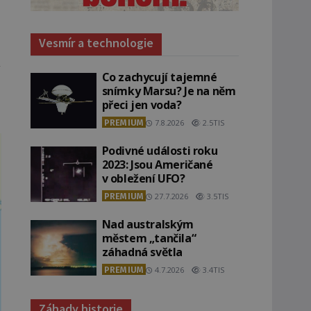
Vesmír a technologie
Co zachycují tajemné
snímky Marsu? Je na něm
přeci jen voda?
PREMIUM
7.8.2026
2.5TIS
Podivné události roku
2023: Jsou Američané
v obležení UFO?
PREMIUM
27.7.2026
3.5TIS
Nad australským
městem „tančila“
záhadná světla
PREMIUM
4.7.2026
3.4TIS
Záhady historie