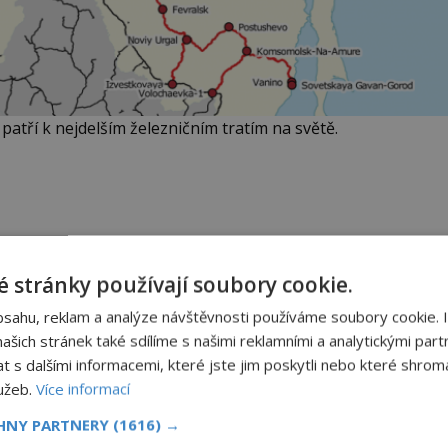
atří k nejdelším železničním tratím na světě.
 v sedmdesátých letech minulého století. Ve
oženy již během druhé světové války. Tehdy se na
 stránky používají soubory cookie.
ílet němečtí zajatci.
bsahu, reklam a analýze návštěvnosti používáme soubory cookie. 
šich stránek také sdílíme s našimi reklamními a analytickými partn
n
Obraz s andělem chrání
s dalšími informacemi, které jste jim poskytli nebo které shromá
náš dům
lužeb.
Více informací
Ten obraz byl kýč, se kterým
CHNY PARTNERY
(1616) →
jsme se nechtěli nikomu chlubit.
Rychle jsme ho ale vraceli na