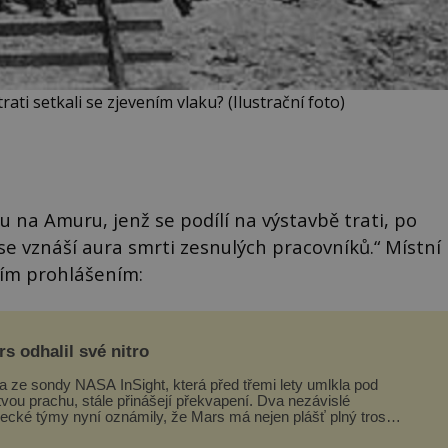
rati setkali se zjevením vlaku? (Ilustrační foto)
 na Amuru, jenž se podílí na výstavbě trati, po
se vznáší aura smrti zesnulých pracovníků.“ Místní
jším prohlášením:
s odhalil své nitro
a ze sondy NASA InSight, která před třemi lety umlkla pod
tvou prachu, stále přinášejí překvapení. Dva nezávislé
ecké týmy nyní oznámily, že Mars má nejen plášť plný trosek
ávných impaktů,...