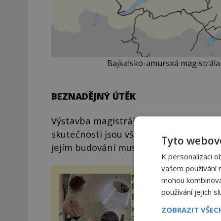
Bajkalsko-amurská magistrála p
BEZNADĚJNÝ ÚTĚK
Výstavba magistrály oficiálně začne až
skutečnosti jsou však její základy pol
Tyto webové
jejím budování musejí nedobrovolně pod
K personalizaci o
vašem používání na
Neinvazivní léčba neje
mohou kombinovat 
Parkinsonovy choroby
používání jejich s
pomocí ultrazvukové
„helmy“
ZOBRAZIT VŠE
Ke zmírnění třesu, který
doprovází Parkinsonovu