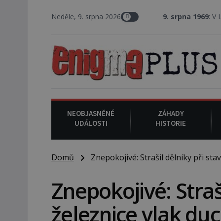
Neděle, 9. srpna 2026
9. srpna 1969
: V Los Angeles pr
NEOBJASNĚNÉ
ZÁHADY
UDÁLOSTI
HISTORIE
Domů
Znepokojivé: Strašil dělníky při sta
Znepokojivé: Straš
železnice vlak du