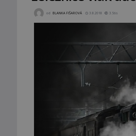
od
BLANKA FIŠAROVÁ
3.8.2018
3.5tis