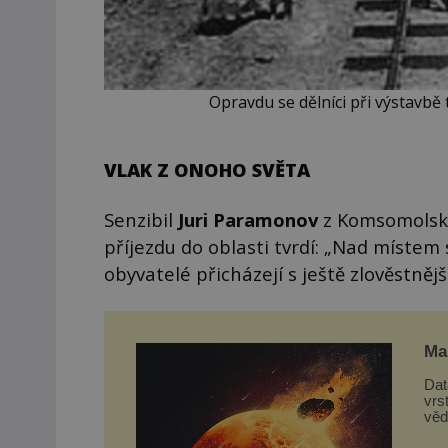
Opravdu se dělníci při výstavbě t
VLAK Z ONOHO SVĚTA
Senzibil
Juri Paramonov
z Komsomolsku
příjezdu do oblasti tvrdí: „Nad místem 
obyvatelé přicházejí s ještě zlověstně
Mar
Dat
vrs
věd
z d