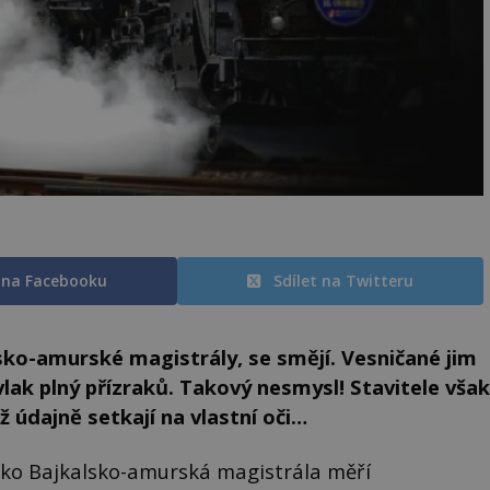
t na Facebooku
Sdílet na Twitteru
lsko-amurské magistrály, se smějí. Vesničané jim
 vlak plný přízraků. Takový nesmysl! Stavitele však
ž údajně setkají na vlastní oči…
ako Bajkalsko-amurská magistrála měří