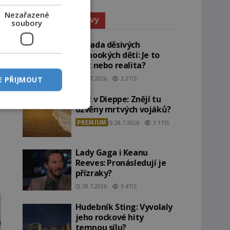
Nezařazené
Paranormální jevy
soubory
Záhada děsivých
černookých dětí: Je to
žert nebo realita?
29.7.2026
3.2TIS
E PŘIJMOUT
Pláž v Dieppe: Znějí tu
ozvěny mrtvých vojáků?
PREMIUM
28.7.2026
3.1TIS
Lady Gaga i Keanu
Reeves: Pronásledují je
přízraky?
28.7.2026
3.4TIS
Hudebník Sting: Vyvolaly
jeho rockové hity
temnou sílu?