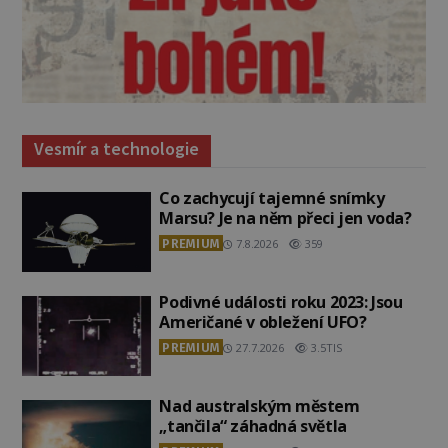
Vesmír a technologie
Co zachycují tajemné snímky
Marsu? Je na něm přeci jen voda?
PREMIUM
7.8.2026
359
Podivné události roku 2023: Jsou
Američané v obležení UFO?
PREMIUM
27.7.2026
3.5TIS
Nad australským městem
„tančila“ záhadná světla