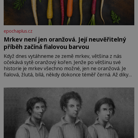
epochaplus.cz
Mrkev není jen oranžová. Její neuvěřitelný
příběh začíná fialovou barvou
Když dnes vytáhneme ze země mrkev, většina z nás
očekává sytě oranžový kořen. Jenže po většinu své
historie je mrkev všechno možné, jen ne oranžová. Je
fialová, žlutá, bílá, někdy dokonce téměř černá. Až díky
stovkám let pečlivého šlechtění se z ní stává zelenina,
bez které si českou zahradu ani nedokážeme představit.
Její příběh je