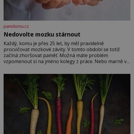
panidomu.cz
Nedovolte mozku stárnout
Každý, komu je přes 25 let, by měl pravidelně
procvičovat mozkové závity. V tomto období se totiž
začíná zhoršovat paměť. Možná máte problém
vzpomenout si na jméno kolegy z práce. Nebo marně v
paměti lovíte název knížky, kterou jste nedávno přečetli.
Je to opravdu tak, s věkem jako kdyby se paměť
rozhodla stávkovat. Cvičte