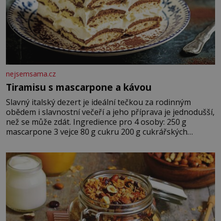
nejsemsama.cz
Tiramisu s mascarpone a kávou
Slavný italský dezert je ideální tečkou za rodinným
obědem i slavnostní večeří a jeho příprava je jednodušší,
než se může zdát. Ingredience pro 4 osoby: 250 g
mascarpone 3 vejce 80 g cukru 200 g cukrářských
piškotů 250 ml silné kávy 2 lžíce amaretta kakao na
posypání Postup: Oddělte žloutky od bílků. Žloutky
vyšlehejte s cukrem do světlé pěny a postupně do nich
vmíchejte mascarpone, aby vznikl hladký