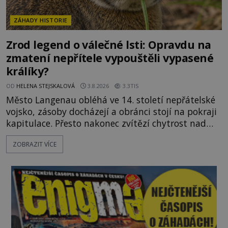
ZÁHADY HISTORIE
Zrod legend o válečné lsti: Opravdu na
zmatení nepřítele vypouštěli vypasené
králíky?
OD
HELENA STEJSKALOVÁ
3.8.2026
3.3TIS
Město Langenau obléhá ve 14. století nepřátelské
vojsko, zásoby docházejí a obránci stojí na pokraji
kapitulace. Přesto nakonec zvítězí chytrost nad
hrubou silou. Podle staré německé legendy vypustí
ZOBRAZIT VÍCE
obyvatelé za hradby dobře živeného králíka, aby
nepřítele přesvědčili, že uvnitř města je jídla stále
dost. Čas pracuje pro obléhatele. Ve městě ubývají
zásoby a každý den znamená další porci strádá