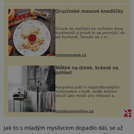
Gruzínské masové knedlíčky
Gruzie se nachází na rozhraní dvou
kontinentů a právě to se promítá i do
její kuchyně. Snoubí se v ní
evropské a asijské chutě a díky tomu
vznikají rozmanité a chuťově bohaté
pokrmy, které rozhodně st...
nejsemsama.cz
Měkké na dotek, krásné na
pohled
Koupelna patří k nejatraktivnějším
místnostem v bytě, vedle ložnice
slouží jako místo pro relaxaci a
odpočinek. Koupelnový textil –
ručníky, osušky a koberečky –
mohou jako mávnutím kouzelného
rezidenceonline.cz
proutku...
Jak to s mladým myslivcem dopadlo dál, se už