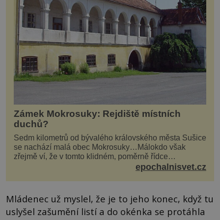
Zámek Mokrosuky: Rejdiště místních
duchů?
Sedm kilometrů od bývalého královského města Sušice
se nachází malá obec Mokrosuky…Málokdo však
zřejmě ví, že v tomto klidném, poměrně řídce
navštěvovaném koutu vesnické Šumavy se nachází
epochalnisvet.cz
několi...
Mládenec už myslel, že je to jeho konec, když tu
uslyšel zašumění listí a do okénka se protáhla