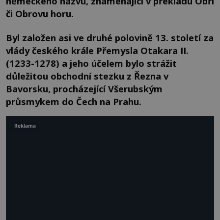
německého názvu, znamenající v překladu Obří
či Obrovu horu.
Byl založen asi ve druhé polovině 13. století za
vlády českého krále Přemysla Otakara II.
(1233-1278) a jeho účelem bylo strážit
důležitou obchodní stezku z Řezna v
Bavorsku, procházející Všerubským
průsmykem do Čech na Prahu.
Reklama