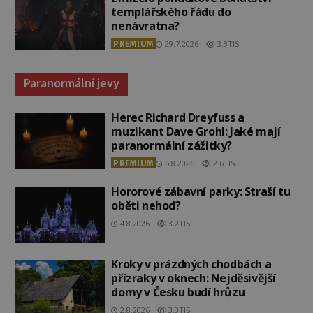
templářského řádu do
nenávratna?
PREMIUM
29.7.2026
3.3TIS
Paranormální jevy
Herec Richard Dreyfuss a
muzikant Dave Grohl: Jaké mají
paranormální zážitky?
PREMIUM
5.8.2026
2.6TIS
Hororové zábavní parky: Straší tu
oběti nehod?
4.8.2026
3.2TIS
Kroky v prázdných chodbách a
přízraky v oknech: Nejděsivější
domy v Česku budí hrůzu
2.8.2026
3.3TIS