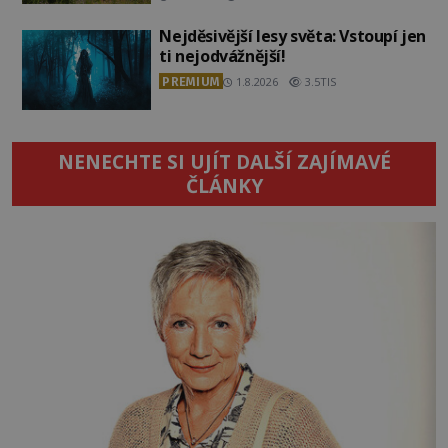
Nejděsivější lesy světa: Vstoupí jen
ti nejodvážnější!
PREMIUM
1.8.2026
3.5TIS
NENECHTE SI UJÍT DALŠÍ ZAJÍMAVÉ
ČLÁNKY