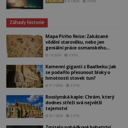
PREMIUM
4.7.2026
3.4TIS
Záhady historie
Mapa Piriho Reise: Zakázané
vědění starověku, nebo jen
geniální práce osmanského
admirála?
1.8.2026
3.3TIS
Kamenní giganti z Baalbeku: Jak
se podařilo přesunout bloky o
hmotnosti stovek tun?
31.7.2026
3.3TIS
Rosslynská kaple: Chrám, který
dodnes střeží svá největší
tajemství
30.7.2026
3.5TIS
Zmizelo pohádkové bohatství