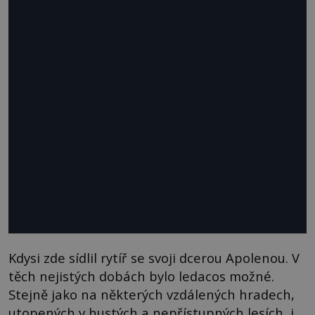
Kdysi zde sídlil rytíř se svoji dcerou Apolenou. V
těch nejistých dobách bylo ledacos možné.
Stejně jako na některých vzdálených hradech,
utopených v hustých a nepřístupných lesích, i