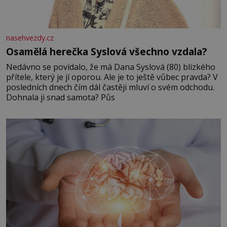
nasehvezdy.cz
Osamělá herečka Syslová všechno vzdala?
Nedávno se povídalo, že má Dana Syslová (80) blízkého
přítele, který je jí oporou. Ale je to ještě vůbec pravda? V
posledních dnech čím dál častěji mluví o svém odchodu.
Dohnala ji snad samota? Půs