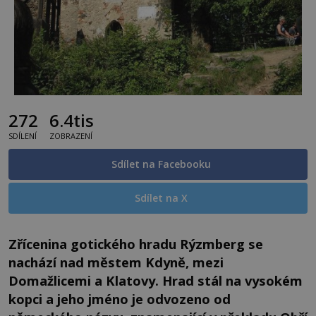
272
6.4tis
SDÍLENÍ
ZOBRAZENÍ
Sdílet na Facebooku
Sdílet na X
Zřícenina gotického hradu Rýzmberg se
nachází nad městem Kdyně, mezi
Domažlicemi a Klatovy. Hrad stál na vysokém
kopci a jeho jméno je odvozeno od