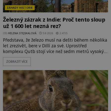
ZÁHADY HISTORIE
Železný zázrak z Indie: Proč tento sloup
už 1 600 let nezná rez?
OD
HELENA STEJSKALOVÁ
5.8.2026
2.4TIS
Představa, že železo musí na dešti během několika
let zrezivět, bere v Dillí za své. Uprostřed
komplexu Qutb stojí více než sedm metrů vysoký
železný sloup, který už přibližně 1 600 let odolává
ZOBRAZIT VÍCE
počasí s jen nepatrnými stopami koroze. Jeho
mimořádná trvanlivost dlouho živí legendy o
ztracených technologiích či tajemných
materiálech. Moderní metalurgie však ukazuje, že
skutečné vysvětlení je ješt