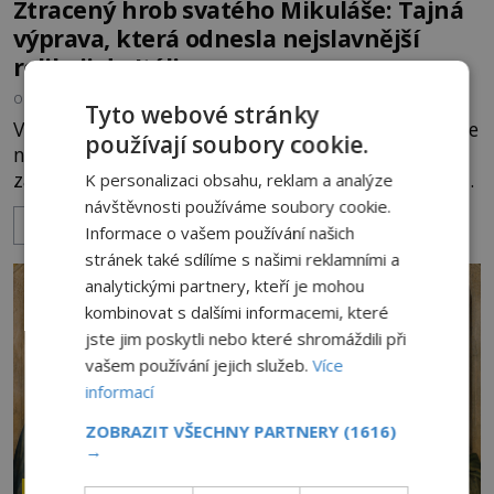
Ztracený hrob svatého Mikuláše: Tajná
výprava, která odnesla nejslavnější
relikvii do Itálie
OD
HELENA STEJSKALOVÁ
7.8.2026
539
Tyto webové stránky
V tichu starobylého chrámu v Myře zůstává po více
používají soubory cookie.
než sedm století hrob muže, kterému se připisují
zázraky, pomoc chudým i záchrana námořníků v
K personalizaci obsahu, reklam a analýze
bouřích. Pak ale přichází rok 1087 a klidné místo
návštěvnosti používáme soubory cookie.
ZOBRAZIT VÍCE
se mění v dějiště podivné noční výpravy. Skupina
Informace o vašem používání našich
italských námořníků otevírá hrob svatého
stránek také sdílíme s našimi reklamními a
Mikuláše a odváží jeho ostatky přes moře do Bari.
analytickými partnery, kteří je mohou
Je to zbožná záchrana před nebezpečím, nebo
kombinovat s dalšími informacemi, které
promyšlená krádež,
jste jim poskytli nebo které shromáždili při
vašem používání jejich služeb.
Více
informací
ZOBRAZIT VŠECHNY PARTNERY
(1616)
→
ZÁHADY HISTORIE