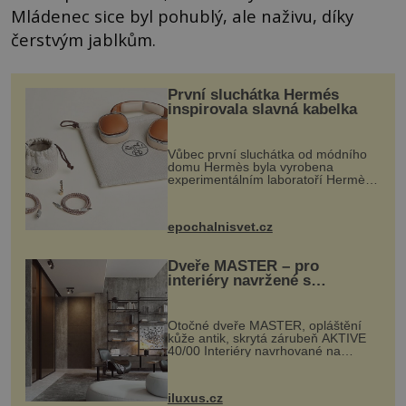
Mládenec sice byl pohublý, ale naživu, díky
čerstvým jablkům.
První sluchátka Hermés
inspirovala slavná kabelka
Vůbec první sluchátka od módního
domu Hermès byla vyrobena
experimentálním laboratoří Hermès
Ateliers Horizons. Elegantní gadget
si vyžádal dva roky vývoje a chlubí
se ručně šitou hovězí kůží a
epochalnisvet.cz
kovový...
Dveře MASTER – pro
interiéry navržené s
rozumem i vášní!
Otočné dveře MASTER, opláštění
kůže antik, skrytá zárubeň AKTIVE
40/00 Interiéry navrhované na
zakázku často vyžadují atypické
rozměry nejen nábytku, ale i
otvorových prvků. Technické zázemí
iluxus.cz
dnes umož...