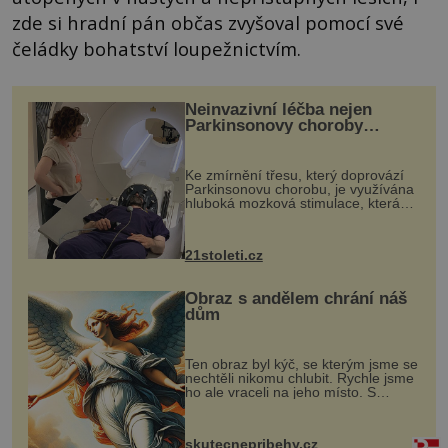
zde si hradní pán občas zvyšoval pomocí své
čeládky bohatství loupežnictvím.
Neinvazivní léčba nejen
Parkinsonovy choroby
pomocí ultrazvukové
„helmy“
Ke zmírnění třesu, který doprovází
Parkinsonovu chorobu, je využívána
hluboká mozková stimulace, která
však vyžaduje vysoce invazivní
zákrok. Ultrazvuk zase není vhodný
k dostatečně přesnému zacílení ...
21stoleti.cz
Obraz s andělem chrání náš
dům
Ten obraz byl kýč, se kterým jsme se
nechtěli nikomu chlubit. Rychle jsme
ho ale vraceli na jeho místo. S
manželem Vaškem jsme si pořídili
chaloupku, takový domek na severu
Čech, kde jsme si naplánova...
skutecnepribehy.cz