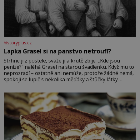
historyplus.cz
Lapka Grasel si na panstvo netroufl?
Strhne ji z postele, sváže ji a krutě zbije. „Kde jsou
peníze?“ naléhá Grasel na starou švadlenku. Když mu to
neprozradí – ostatně ani nemůže, protože žádné nemá,
spokojí se lupič s několika měďáky a štůčky látky.
Zraněná žena pár dní nato umírá. Je to muž nebývale
krutý. Jeho činy budí hrůzu ještě dlouho po jeho smrti