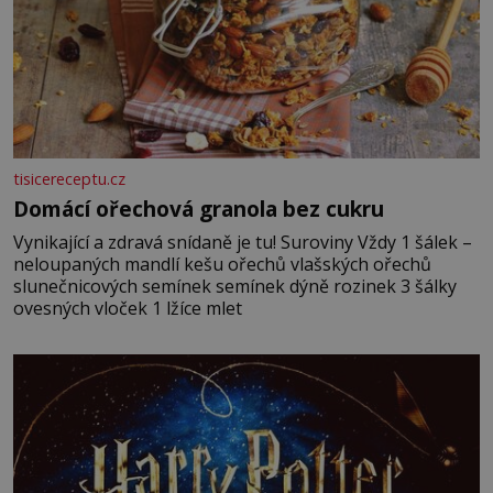
tisicereceptu.cz
Domácí ořechová granola bez cukru
Vynikající a zdravá snídaně je tu! Suroviny Vždy 1 šálek –
neloupaných mandlí kešu ořechů vlašských ořechů
slunečnicových semínek semínek dýně rozinek 3 šálky
ovesných vloček 1 lžíce mlet