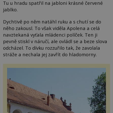
Tu u hradu spatřil na jabloni krásné červené
jablko.
Dychtivě po něm natáhl ruku a s chutí se do
něho zakousl. To však viděla Apolena a celá
navztekaná vyťala mládenci políček. Ten ji
pevně stiskl v náručí, ale ovládl se a beze slova
odcházel. To dívku rozzuřilo tak, že zavolala
stráže a nechala jej zavřít do hladomorny.