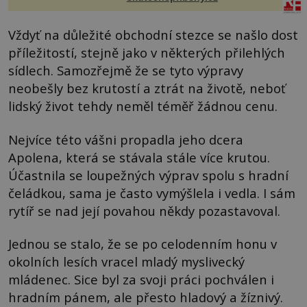
Vždyť na důležité obchodní stezce se našlo dost
příležitostí, stejně jako v některých přilehlých
sídlech. Samozřejmě že se tyto výpravy
neobešly bez krutostí a ztrát na životě, neboť
lidský život tehdy neměl téměř žádnou cenu.
Nejvíce této vášni propadla jeho dcera
Apolena, která se stávala stále více krutou.
Účastnila se loupežných výprav spolu s hradní
čeládkou, sama je často vymýšlela i vedla. I sám
rytíř se nad její povahou někdy pozastavoval.
Jednou se stalo, že se po celodenním honu v
okolních lesích vracel mladý myslivecký
mládenec. Sice byl za svoji práci pochválen i
hradním pánem, ale přesto hladový a žíznivý.