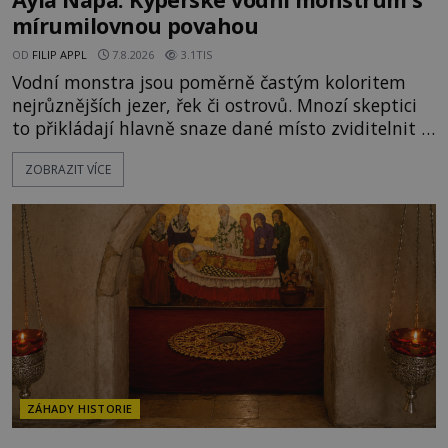
mírumilovnou povahou
OD
FILIP APPL
7.8.2026
3.1TIS
Vodní monstra jsou poměrně častým koloritem
nejrůznějších jezer, řek či ostrovů. Mnozí skeptici
to přikládají hlavně snaze dané místo zviditelnit a
přitáhnout k němu pozornost záhadám
ZOBRAZIT VÍCE
nakloněných turistů. Je to také případ kyperského
tvora jménem Ayia Napa? Nebo se může za
legendami o něm ukrývat nějaký pravdivý základ?
V blízkosti Mysu Greco, jak se přez
ZÁHADY HISTORIE