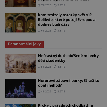
7.8.2026
2.9TIS
Kam zmizely ostatky světců?
Relikvie, které putují Evropou a
dodnes budí úžas
6.8.2026
3.3TIS
Paranormální jevy
Nešťastný duch oběšené milenky
děsí studentky
8.8.2026
5.1TIS
Hororové zábavní parky: Straší tu
oběti nehod?
4.8.2026
3.5TIS
Kroky v prázdných chodbách a