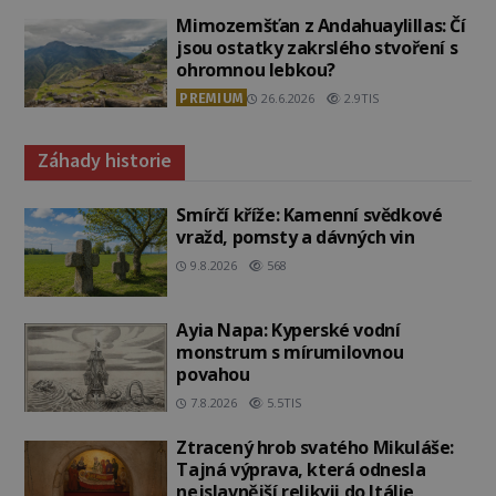
Mimozemšťan z Andahuaylillas: Čí
jsou ostatky zakrslého stvoření s
ohromnou lebkou?
PREMIUM
26.6.2026
2.9TIS
Záhady historie
Smírčí kříže: Kamenní svědkové
vražd, pomsty a dávných vin
9.8.2026
568
Ayia Napa: Kyperské vodní
monstrum s mírumilovnou
povahou
7.8.2026
5.5TIS
Ztracený hrob svatého Mikuláše:
Tajná výprava, která odnesla
nejslavnější relikvii do Itálie