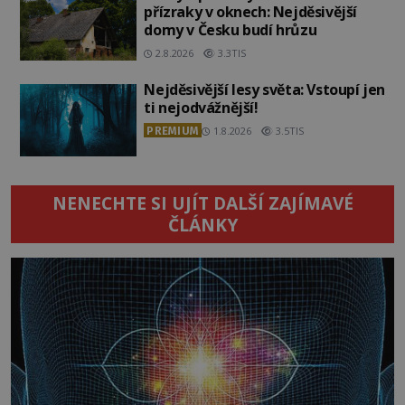
přízraky v oknech: Nejděsivější
domy v Česku budí hrůzu
2.8.2026
3.3TIS
Nejděsivější lesy světa: Vstoupí jen
ti nejodvážnější!
PREMIUM
1.8.2026
3.5TIS
NENECHTE SI UJÍT DALŠÍ ZAJÍMAVÉ
ČLÁNKY