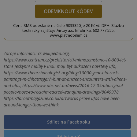
ODEMKNOUT KÓDEM
Cena SMS odeslané na číslo 9033320 je 20 Kč vč. DPH. Službu
technicky zajišťuje Airtoy a.s. Infolinka: 602 777 555,
www.platmobilem.cz
Zdroje informací:
cs.wikipedia.org,
https://www.centrum.cz/prehistoricti-mimozemstane-10-000-let-
stare-jeskynni-malby-v-indii-maji-byt-dukazem-navstevy-ufo,
https://www.thearchaeologist.org/blog/10000-year-old-rock-
paintings-in-chhattisgarh-hint-at-ancient-encounters-with-aliens-
and-ufos, https://www.abc.net.au/news/2016-12-05/aboriginal-
people-move-to-reclaim-sacred-wandjina-drawings/8049978,
https://faroutmagazine.co.uk/artworks-prove-ufos-have-been-
around-longer-than-we-think,
Sdílet na Facebooku
Sdílet na X