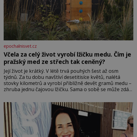
epochalnisvet.cz
Včela za celý život vyrobí lžičku medu. Čím je
pražský med ze střech tak ceněný?
Její život je krátký. V létě trvá pouhých šest až osm
týdnů. Za tu dobu navštíví desetitisíce květů, nalétá
stovky kilometrů a vyrobí přibližně devět gramů medu –
zhruba jednu čajovou lžičku. Sama o sobě se může zdát
bezvýznamná. Teprve když se spojí s dalšími desítkami
tisíc příslušnic svého včelstva, vznikne jeden z
nejdokonalejších organismů