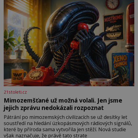
především klidně a útulně. Předškolní věk je
21stoleti.cz
Mimozemšťané už možná volali. Jen jsme
jejich zprávu nedokázali rozpoznat
Pátrání po mimozemských civilizacích se už desítky let
soustředí na hledání úzkopásmových rádiových signálů,
které by příroda sama vytvořila jen stěží. Nová studie
však naznačuje, že právě tato strate