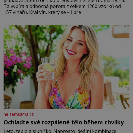
jednadvacátém ročníku představil nejlepší domácí vína.
Ta vybírala odborná porota z celkem 1260 vzorků od
157 vinařů. Král vín, který se – i pře
nejsemsama.cz
Ochlaďte své rozpálené tělo během chvilky
Léto, teplo a sluníčko. Naprosto ideální kombinace.