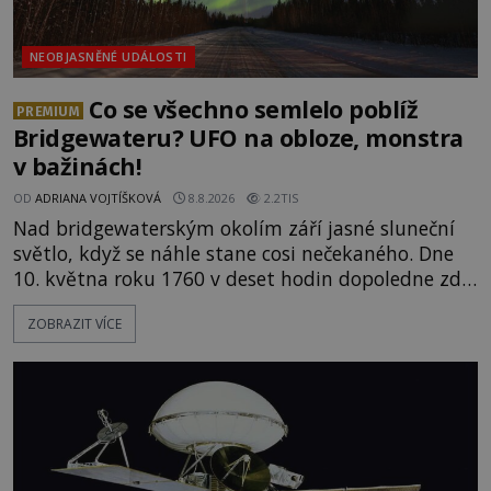
NEOBJASNĚNÉ UDÁLOSTI
Co se všechno semlelo poblíž
PREMIUM
Bridgewateru? UFO na obloze, monstra
v bažinách!
OD
ADRIANA VOJTÍŠKOVÁ
8.8.2026
2.2TIS
Nad bridgewaterským okolím září jasné sluneční
světlo, když se náhle stane cosi nečekaného. Dne
10. května roku 1760 v deset hodin dopoledne zde
dojde k vůbec prvnímu historicky doloženému
ZOBRAZIT VÍCE
přeletu UFO. Podle záznamů vyzařuje takové
světlo, že vypadá jako „koule hořícího ohně“. Jde
jen o nějaký optický klam, nebo se zde skutečně
právě vznáší mimozemská loď