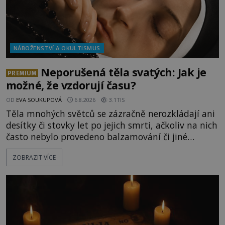
NÁBOŽENSTVÍ A OKULTISMUS
Neporušená těla svatých: Jak je
PREMIUM
možné, že vzdorují času?
OD
EVA SOUKUPOVÁ
6.8.2026
3.1TIS
Těla mnohých světců se zázračně nerozkládají ani
desítky či stovky let po jejich smrti, ačkoliv na nich
často nebylo provedeno balzamování či jiné
pokusy o konzervaci. Neporušené ostatky bývají
ZOBRAZIT VÍCE
považovány za důkaz svatosti zemřelých. Jaké
tajemné síly těla významných náboženských
osobností ochraňují? Na hřbitově u kláštera
Milosrdných