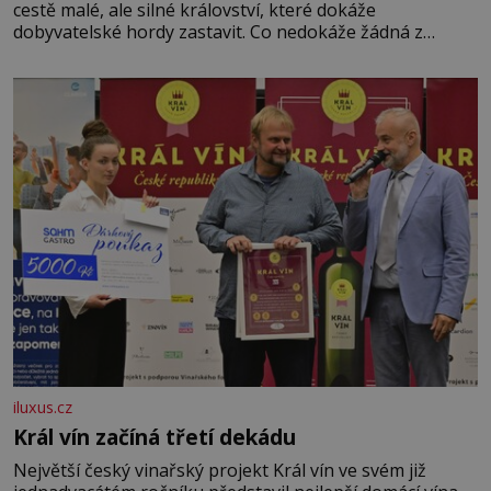
cestě malé, ale silné království, které dokáže
dobyvatelské hordy zastavit. Co nedokáže žádná z
asijských říší, co nedokážou Němci – to dokáže český
král. Nebo že by ne? Mongolové od roku 1223 postupují
podél Kaspického a Azovského moře,
iluxus.cz
Král vín začíná třetí dekádu
Největší český vinařský projekt Král vín ve svém již