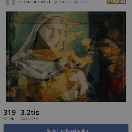
PREMIUM
od
EVA SOUKUPOVÁ
19.8.2025
3.2tis
319
3.2tis
SDÍLENÍ
ZOBRAZENÍ
Sdílet na Facebooku