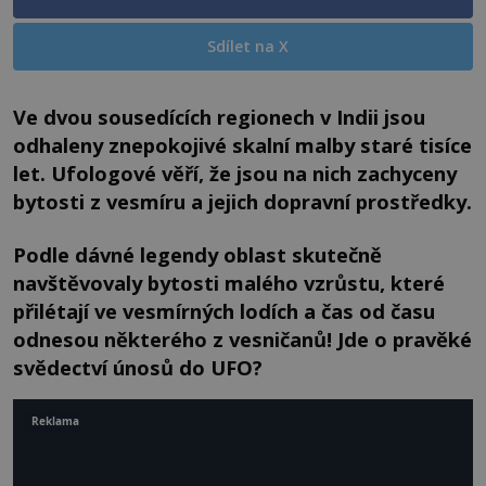
Sdílet na X
Ve dvou sousedících regionech v Indii jsou
odhaleny znepokojivé skalní malby staré tisíce
let. Ufologové věří, že jsou na nich zachyceny
bytosti z vesmíru a jejich dopravní prostředky.
Podle dávné legendy oblast skutečně
navštěvovaly bytosti malého vzrůstu, které
přilétají ve vesmírných lodích a čas od času
odnesou některého z vesničanů! Jde o pravěké
svědectví únosů do UFO?
Reklama