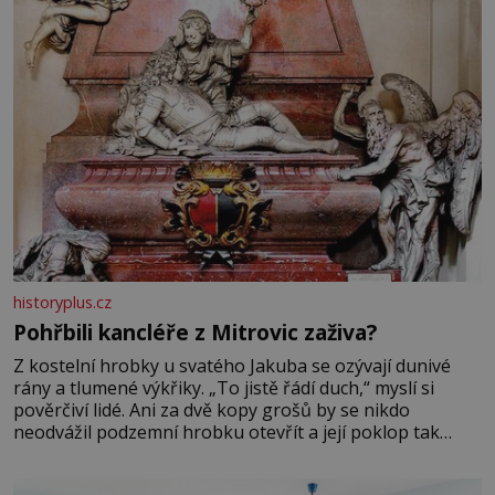
historyplus.cz
Pohřbili kancléře z Mitrovic zaživa?
Z kostelní hrobky u svatého Jakuba se ozývají dunivé
rány a tlumené výkřiky. „To jistě řádí duch,“ myslí si
pověrčiví lidé. Ani za dvě kopy grošů by se nikdo
neodvážil podzemní hrobku otevřít a její poklop tak
raději jen skrápí svěcenou vodou. Za několik dní divné
burácení skutečně ustane. Když o mnoho let později