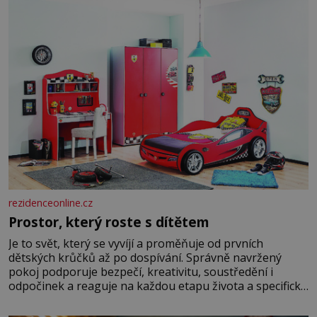
hrobku
rezidenceonline.cz
Prostor, který roste s dítětem
Je to svět, který se vyvíjí a proměňuje od prvních
dětských krůčků až po dospívání. Správně navržený
pokoj podporuje bezpečí, kreativitu, soustředění i
odpočinek a reaguje na každou etapu života a specifické
potřeby dítěte. Pro nejmenší je klíčová jednoduchost,
měkkost a bezpečí, proto by pokoj miminka měl působit