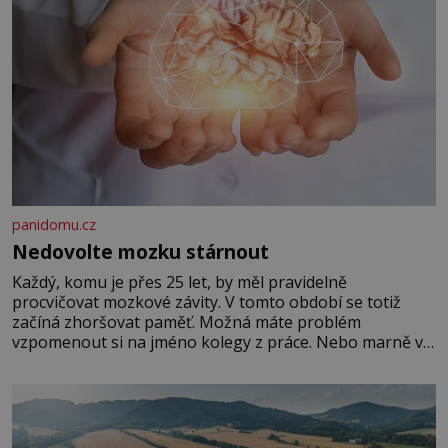
panidomu.cz
Nedovolte mozku stárnout
Každý, komu je přes 25 let, by měl pravidelně
procvičovat mozkové závity. V tomto období se totiž
začíná zhoršovat paměť. Možná máte problém
vzpomenout si na jméno kolegy z práce. Nebo marně v
paměti lovíte název knížky, kterou jste nedávno přečetli.
Je to opravdu tak, s věkem jako kdyby se paměť
rozhodla stávkovat. Cvičte