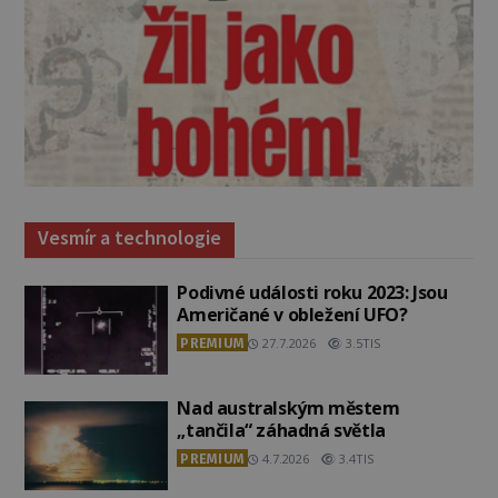
Vesmír a technologie
Podivné události roku 2023: Jsou
Američané v obležení UFO?
PREMIUM
27.7.2026
3.5TIS
Nad australským městem
„tančila“ záhadná světla
PREMIUM
4.7.2026
3.4TIS