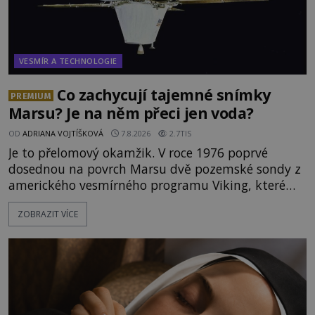
VESMÍR A TECHNOLOGIE
Co zachycují tajemné snímky
PREMIUM
Marsu? Je na něm přeci jen voda?
OD
ADRIANA VOJTÍŠKOVÁ
7.8.2026
2.7TIS
Je to přelomový okamžik. V roce 1976 poprvé
dosednou na povrch Marsu dvě pozemské sondy z
amerického vesmírného programu Viking, které
jsou schopny pořídit fotografie záhadami
ZOBRAZIT VÍCE
opředené rudé planety. Viking 1 zde zaznamená
něco naprosto nečekaného. V marsovské oblasti
zvané Cydonie totiž zachytí podivný útvar
připomínající lidskou tvář. NASA (Národní úřad