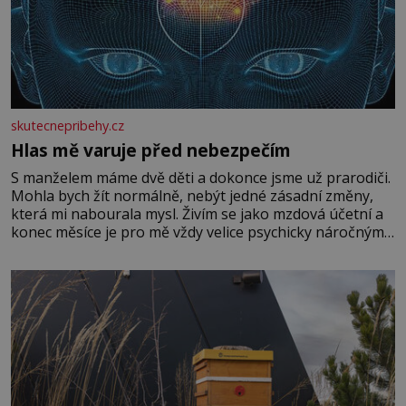
skutecnepribehy.cz
Hlas mě varuje před nebezpečím
S manželem máme dvě děti a dokonce jsme už prarodiči.
Mohla bych žít normálně, nebýt jedné zásadní změny,
která mi nabourala mysl. Živím se jako mzdová účetní a
konec měsíce je pro mě vždy velice psychicky náročným
obdobím. Od té chvíle, co máme vnoučata, mi dcera čím
dál častěji volá o pomoc, co se hlídání týče. Dalo by se