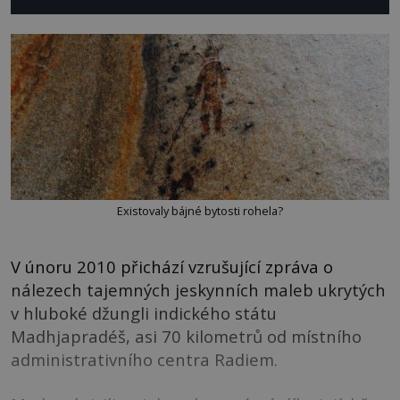
Existovaly bájné bytosti rohela?
V únoru 2010 přichází vzrušující zpráva o
nálezech tajemných jeskynních maleb ukrytých
v hluboké džungli indického státu
Madhjapradéš, asi 70 kilometrů od místního
administrativního centra Radiem.