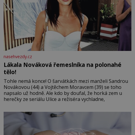
nasehvezdy.cz
Lákala Nováková řemeslníka na polonahé
tělo!
Tohle nemá konce! O šarvátkách mezi manželi Sandrou
Novákovou (44) a Vojtěchem Moravcem (39) se toho
napsalo už hodně. Ale kdo by doufal, že horká zem u
herečky ze seriálu Ulice a režiséra vychladne,