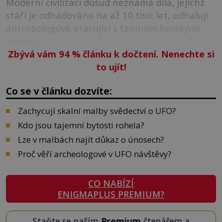
Moderní civilizaci dosud neznámá díla, jejíchž
stáří je odhadováno na až 10 tisíc let, odhalují
antropologové pracující s tamními horskými
kmeny.
Zbývá vám 94
%
článku k dočtení. Nenechte si
to ujít!
Co se v článku dozvíte:
Zachycují skalní malby svědectví o UFO?
Kdo jsou tajemní bytosti rohela?
Lze v malbách najít důkaz o únosech?
Proč věří archeologové v UFO návštěvy?
CO NABÍZÍ
ENIGMAPLUS PREMIUM?
Staňte se naším
Premium
čtenářem a