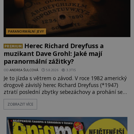
PARANORMÁLNÍ JEVY
Herec Richard Dreyfuss a
PREMIUM
muzikant Dave Grohl: Jaké mají
paranormální zážitky?
OD
ANDREA ŠULCOVÁ
5.8.2026
3.3TIS
Je to jízda s větrem o závod. V roce 1982 americký
drogově závislý herec Richard Dreyfuss (*1947)
ztratí poslední zbytky sebezáchovy a prohání se
po silnicích ve svém mercedesu jako utržený ze
ZOBRAZIT VÍCE
řetězu. Vše vyvrcholí katastrofou, když to Dreyfuss
napálí v plné rychlosti do stromu! Policie ve vraku
následně nalezne schovaný kokain. Tímto
momentem se slavnému