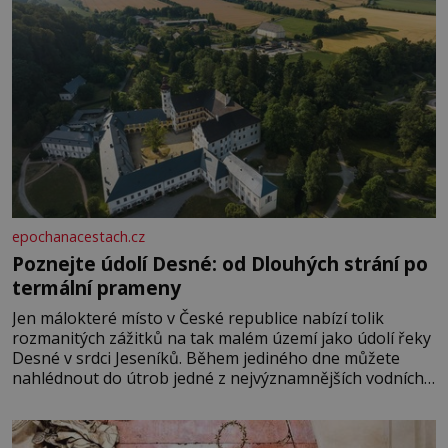
epochanacestach.cz
Poznejte údolí Desné: od Dlouhých strání po
termální prameny
Jen málokteré místo v České republice nabízí tolik
rozmanitých zážitků na tak malém území jako údolí řeky
Desné v srdci Jeseníků. Během jediného dne můžete
nahlédnout do útrob jedné z nejvýznamnějších vodních
elektráren v Evropě, vydat se na horské hřebeny, projet
se na koloběžce a den zakončit poznáváním památek ve
Velkých Losinách nebo v termálním