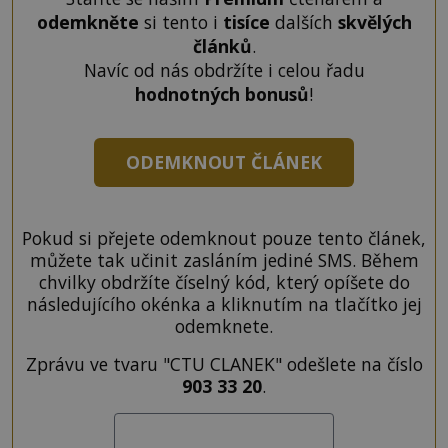
odemkněte
si tento i
tisíce
dalších
skvělých
článků
.
Navíc od nás obdržíte i celou řadu
hodnotných bonusů
!
ODEMKNOUT ČLÁNEK
Pokud si přejete odemknout pouze tento článek,
můžete tak učinit zasláním jediné SMS. Během
chvilky obdržíte číselný kód, který opíšete do
následujícího okénka a kliknutím na tlačítko jej
odemknete.
Zprávu ve tvaru "CTU CLANEK" odešlete na číslo
903 33 20
.