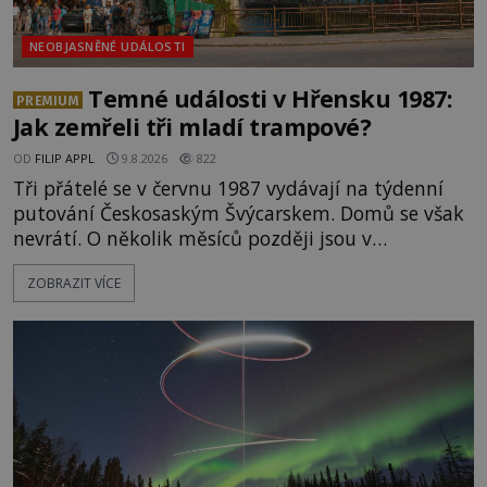
NEOBJASNĚNÉ UDÁLOSTI
Temné události v Hřensku 1987:
PREMIUM
Jak zemřeli tři mladí trampové?
OD
FILIP APPL
9.8.2026
822
Tři přátelé se v červnu 1987 vydávají na týdenní
putování Českosaským Švýcarskem. Domů se však
nevrátí. O několik měsíců později jsou v
nepřístupných skalách u Hřenska nalezeny jejich
ZOBRAZIT VÍCE
kostry – a s nimi stopy, které se jen obtížně slučují
s nešťastnou náhodou. Zabil mladé trampy
přírodní živel, neznámý útočník, nebo někdo, koho
tehdejší režim nechtěl odhalit? [gallery
ids="171131,171132,1711