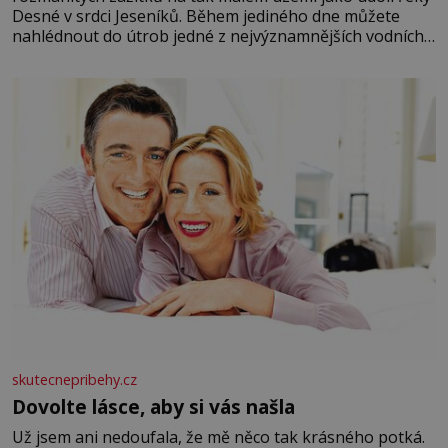
Desné v srdci Jeseníků. Během jediného dne můžete
nahlédnout do útrob jedné z nejvýznamnějších vodních
elektráren v Evropě, vydat se na horské hřebeny, projet
se na koloběžce a den zakončit poznáváním památek ve
Velkých Losinách nebo v termálním
skutecnepribehy.cz
Dovolte lásce, aby si vás našla
Už jsem ani nedoufala, že mě něco tak krásného potká.