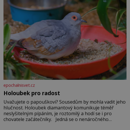
epochalnisvet.cz
Holoubek pro radost
Uvažujete o papouškovi? Sousedům by mohla vadit jeho
hlučnost. Holoubek diamantový komunikuje téměř
neslyšitelným pípáním, je roztomilý a hodí se i pro
chovatele začátečníky. Jedná se o nenáročného
klidného ptáčka, který většinu dne jen posedává. Hodně