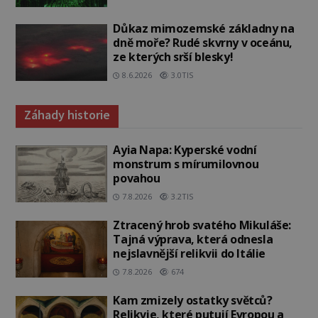
Důkaz mimozemské základny na
dně moře? Rudé skvrny v oceánu,
ze kterých srší blesky!
8.6.2026
3.0TIS
Záhady historie
Ayia Napa: Kyperské vodní
monstrum s mírumilovnou
povahou
7.8.2026
3.2TIS
Ztracený hrob svatého Mikuláše:
Tajná výprava, která odnesla
nejslavnější relikvii do Itálie
7.8.2026
674
Kam zmizely ostatky světců?
Relikvie, které putují Evropou a