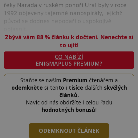
řeky Narada v ruském pohoří Ural byly v roce
1992 objeveny tajemné nanospirály, jejichž
původ se dodnes nepodařilo uspokojivě
objasnit.
Zbývá vám 88
%
článku k dočtení. Nenechte si
to ujít!
CO NABÍZÍ
ENIGMAPLUS PREMIUM?
Staňte se naším
Premium
čtenářem a
odemkněte
si tento i
tisíce
dalších
skvělých
článků
.
Navíc od nás obdržíte i celou řadu
hodnotných bonusů
!
ODEMKNOUT ČLÁNEK