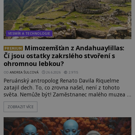
VESMÍR A TECHNOLOGIE
Mimozemšťan z Andahuaylillas:
PREMIUM
Čí jsou ostatky zakrslého stvoření s
ohromnou lebkou?
OD
ANDREA ŠULCOVÁ
26.6.2026
2.9TIS
Peruánský antropolog Renato Davila Riquelme
zatajil dech. To, co zrovna našel, není z tohoto
světa. Nemůže být! Zaměstnanec malého muzea v
peruánském městečku Andahuaylillas nedaleko
ZOBRAZIT VÍCE
legendárního Cuzca pomalu sestupuje z posvátné
hory Apu a přemýšlí, jak s touto zprávou naloží.
Právě nalezl ostatky dvou mimozemšťanů! Vědci
nad nálezem kroutí hlavou. Už na