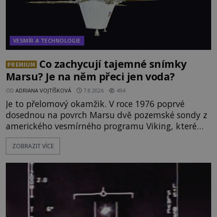
VESMÍR A TECHNOLOGIE
Co zachycují tajemné snímky
PREMIUM
Marsu? Je na něm přeci jen voda?
OD
ADRIANA VOJTÍŠKOVÁ
7.8.2026
494
Je to přelomový okamžik. V roce 1976 poprvé
dosednou na povrch Marsu dvě pozemské sondy z
amerického vesmírného programu Viking, které
jsou schopny pořídit fotografie záhadami
ZOBRAZIT VÍCE
opředené rudé planety. Viking 1 zde zaznamená
něco naprosto nečekaného. V marsovské oblasti
zvané Cydonie totiž zachytí podivný útvar
připomínající lidskou tvář. NASA (Národní úřad