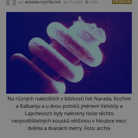
PREMIUM
od
ADRIANA VOJTÍŠKOVÁ
17.2.2022
3.3tis
Na různých nalezištích v blízkosti řek Narada, Kozhim
a Balbanju a u dvou potoků jménem Vetvisty a
Lapchevozh byly nalezeny tisíce těchto
nevysvětlitelných kousků většinou v hloubce mezi
dvěma a dvanácti metry. Foto: archiv