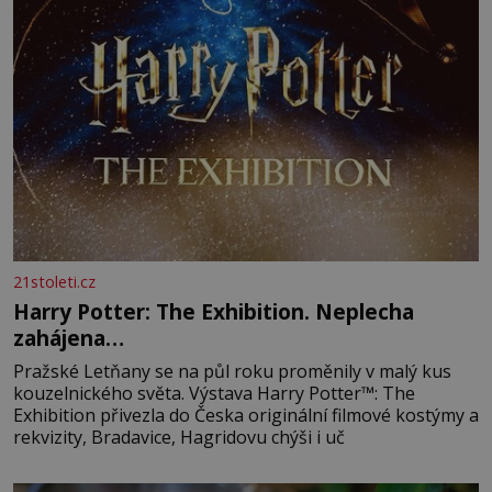
21stoleti.cz
Harry Potter: The Exhibition. Neplecha
zahájena…
Pražské Letňany se na půl roku proměnily v malý kus
kouzelnického světa. Výstava Harry Potter™: The
Exhibition přivezla do Česka originální filmové kostýmy a
rekvizity, Bradavice, Hagridovu chýši i uč