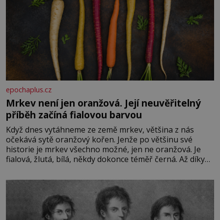
epochaplus.cz
Mrkev není jen oranžová. Její neuvěřitelný
příběh začíná fialovou barvou
Když dnes vytáhneme ze země mrkev, většina z nás
očekává sytě oranžový kořen. Jenže po většinu své
historie je mrkev všechno možné, jen ne oranžová. Je
fialová, žlutá, bílá, někdy dokonce téměř černá. Až díky
stovkám let pečlivého šlechtění se z ní stává zelenina,
bez které si českou zahradu ani nedokážeme představit.
Její příběh je