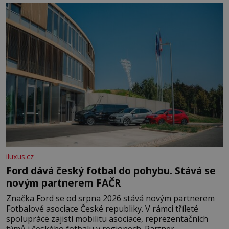
času tráví na zemi, kde sbírá zbytky semínek Jeho
domovinou je prakticky celá Austrálie s výjimkou
pobřežní oblasti.
iluxus.cz
Ford dává český fotbal do pohybu. Stává se
novým partnerem FAČR
Značka Ford se od srpna 2026 stává novým partnerem
Fotbalové asociace České republiky. V rámci tříleté
spolupráce zajistí mobilitu asociace, reprezentačních
týmů i českého fotbalu v regionech. Partner