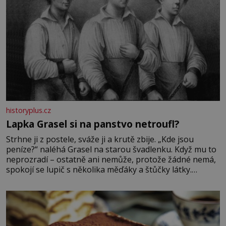
historyplus.cz
Lapka Grasel si na panstvo netroufl?
Strhne ji z postele, sváže ji a krutě zbije. „Kde jsou
peníze?“ naléhá Grasel na starou švadlenku. Když mu to
neprozradí – ostatně ani nemůže, protože žádné nemá,
spokojí se lupič s několika měďáky a štůčky látky.
Zraněná žena pár dní nato umírá. Je to muž nebývale
krutý. Jeho činy budí hrůzu ještě dlouho po jeho smrti