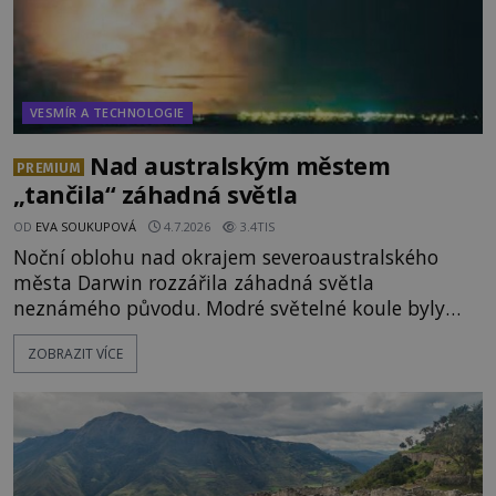
VESMÍR A TECHNOLOGIE
Nad australským městem
PREMIUM
„tančila“ záhadná světla
OD
EVA SOUKUPOVÁ
4.7.2026
3.4TIS
Noční oblohu nad okrajem severoaustralského
města Darwin rozzářila záhadná světla
neznámého původu. Modré světelné koule byly
viditelné nejméně dvacet minut, během nichž se
ZOBRAZIT VÍCE
opakovaně objevovaly a zase mizely. Svědek, který
úkaz zachytil na mobilní telefon, se domnívá, že
mohlo jít o návštěvu ze světa duchů. Záhadný
záznam okamžitě rozpoutal deb