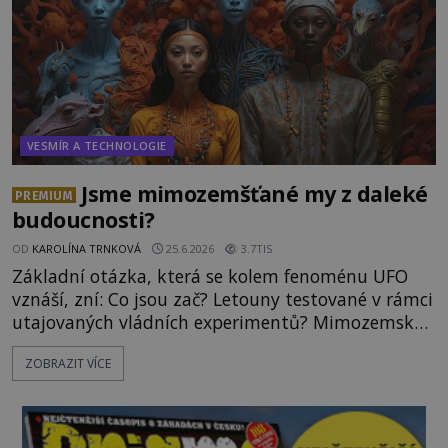
VESMÍR A TECHNOLOGIE
Jsme mimozemšťané my z daleké
PREMIUM
budoucnosti?
OD
KAROLÍNA TRNKOVÁ
25.6.2026
3.7TIS
Základní otázka, která se kolem fenoménu UFO
vznáší, zní: Co jsou zač? Letouny testované v rámci
utajovaných vládních experimentů? Mimozemské
vesmírné lodě plnící na Zemi nám neznámý úkol?
ZOBRAZIT VÍCE
Skokani mezi dimenzemi, putující po mostech
skrze reality do paralelních světů? O všech těchto
možnostech již desítky let vzrušeně diskutují
vědci, ufologo