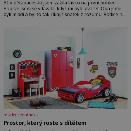
Až v pětapadesáti jsem zažila lásku na první pohled.
Poprvé jsem se vdávala, když mi bylo dvacet. Oba jsme
byli mladí a byl to tak říkajíc sňatek z rozumu. Rodiče nás
dali dohromady, Toník byl dobře zaopatřený mladý muž.
Manželství nám oběma moc nesvědčilo, brzy jsme zjistili,
že
rezidenceonline.cz
Prostor, který roste s dítětem