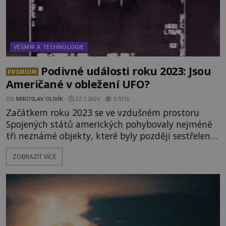
VESMÍR A TECHNOLOGIE
Podivné události roku 2023: Jsou
PREMIUM
Američané v obležení UFO?
OD
MIROSLAV OLIVÍK
27.7.2026
3.5TIS
Začátkem roku 2023 se ve vzdušném prostoru
Spojených států amerických pohybovaly nejméně
tři neznámé objekty, které byly později sestřeleny.
Do dnešních dnů nebyly trosky těchto létajících
ZOBRAZIT VÍCE
těles objeveny. Je možné, že šlo o nějaké nové
armádní výzkumné technologie? Nebo snad byly
mimozemského původu? Dne 4. února roku 2023
vydává