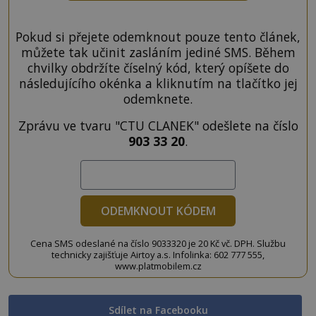
Pokud si přejete odemknout pouze tento článek,
můžete tak učinit zasláním jediné SMS. Během
chvilky obdržíte číselný kód, který opíšete do
následujícího okénka a kliknutím na tlačítko jej
odemknete.
Zprávu ve tvaru "CTU CLANEK" odešlete na číslo
903 33 20
.
ODEMKNOUT KÓDEM
Cena SMS odeslané na číslo 9033320 je 20 Kč vč. DPH. Službu
technicky zajišťuje Airtoy a.s. Infolinka: 602 777 555,
www.platmobilem.cz
Sdílet na Facebooku