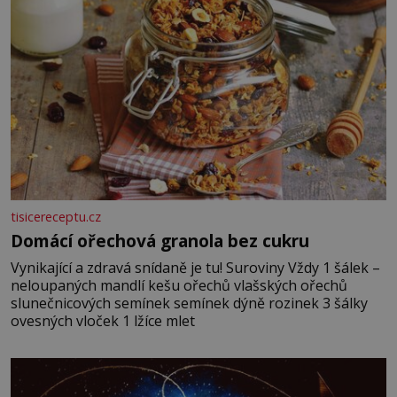
tisicereceptu.cz
Domácí ořechová granola bez cukru
Vynikající a zdravá snídaně je tu! Suroviny Vždy 1 šálek –
neloupaných mandlí kešu ořechů vlašských ořechů
slunečnicových semínek semínek dýně rozinek 3 šálky
ovesných vloček 1 lžíce mlet