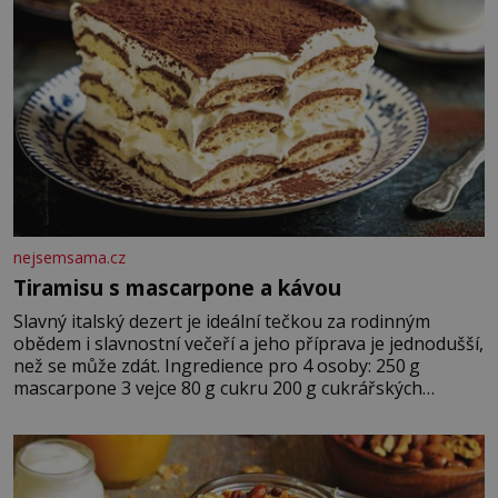
nejsemsama.cz
Tiramisu s mascarpone a kávou
Slavný italský dezert je ideální tečkou za rodinným
obědem i slavnostní večeří a jeho příprava je jednodušší,
než se může zdát. Ingredience pro 4 osoby: 250 g
mascarpone 3 vejce 80 g cukru 200 g cukrářských
piškotů 250 ml silné kávy 2 lžíce amaretta kakao na
posypání Postup: Oddělte žloutky od bílků. Žloutky
vyšlehejte s cukrem do světlé pěny a postupně do nich
vmíchejte mascarpone, aby vznikl hladký