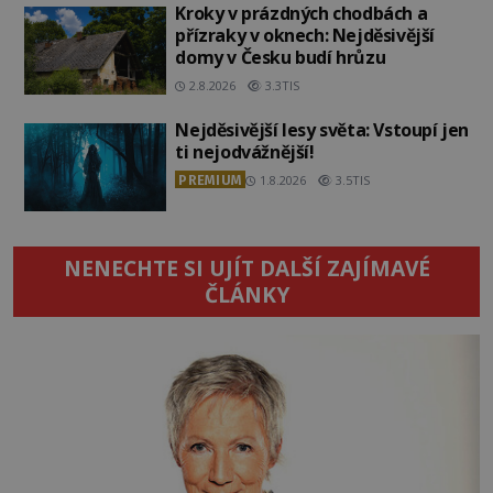
Kroky v prázdných chodbách a
přízraky v oknech: Nejděsivější
domy v Česku budí hrůzu
2.8.2026
3.3TIS
Nejděsivější lesy světa: Vstoupí jen
ti nejodvážnější!
PREMIUM
1.8.2026
3.5TIS
NENECHTE SI UJÍT DALŠÍ ZAJÍMAVÉ
ČLÁNKY