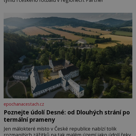
epochanacestach.cz
Poznejte údolí Desné: od Dlouhých strání po
termální prameny
Jen málokteré místo v České republice nabízí tolik
rozmanitých zážitků na tak malém území jako údolí řeky