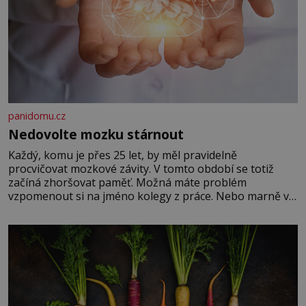
panidomu.cz
Nedovolte mozku stárnout
Každý, komu je přes 25 let, by měl pravidelně
procvičovat mozkové závity. V tomto období se totiž
začíná zhoršovat paměť. Možná máte problém
vzpomenout si na jméno kolegy z práce. Nebo marně v
paměti lovíte název knížky, kterou jste nedávno přečetli.
Je to opravdu tak, s věkem jako kdyby se paměť
rozhodla stávkovat. Cvičte