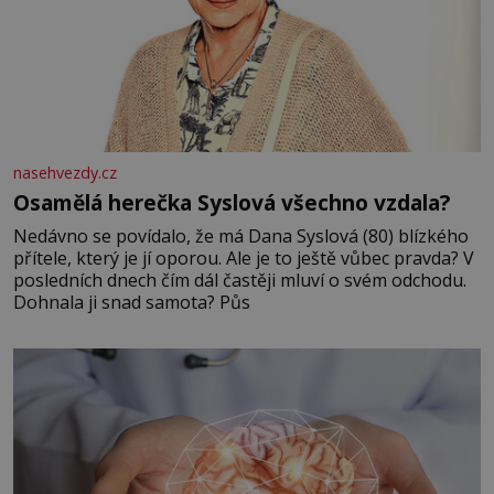
nasehvezdy.cz
Osamělá herečka Syslová všechno vzdala?
Nedávno se povídalo, že má Dana Syslová (80) blízkého
přítele, který je jí oporou. Ale je to ještě vůbec pravda? V
posledních dnech čím dál častěji mluví o svém odchodu.
Dohnala ji snad samota? Půs