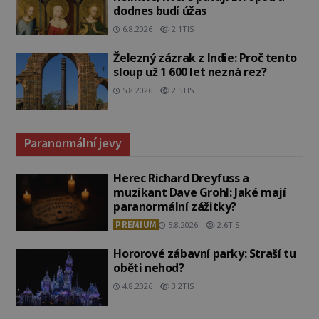
dodnes budí úžas
6.8.2026
2.1TIS
Železný zázrak z Indie: Proč tento
sloup už 1 600 let nezná rez?
5.8.2026
2.5TIS
Paranormální jevy
Herec Richard Dreyfuss a
muzikant Dave Grohl: Jaké mají
paranormální zážitky?
PREMIUM
5.8.2026
2.6TIS
Hororové zábavní parky: Straší tu
oběti nehod?
4.8.2026
3.2TIS