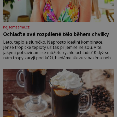
nejsemsama.cz
Ochlaďte své rozpálené tělo během chvilky
Léto, teplo a sluníčko. Naprosto ideální kombinace.
Jenže tropické teploty už tak příjemné nejsou. Víte,
jakými potravinami se můžete rychle ochladit? K dyž se
nám tropy zaryjí pod kůži, hledáme úlevu v bazénu nebo
pomocí klimatizace. Jenže ne vždycky můžeme být v jejich
blízkosti. Nemusíte však zoufat. Pokud budete mít
promyšlený jídelníček, žadné pařáky si na vás