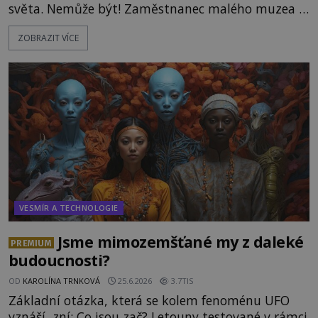
světa. Nemůže být! Zaměstnanec malého muzea v
peruánském městečku Andahuaylillas nedaleko
ZOBRAZIT VÍCE
legendárního Cuzca pomalu sestupuje z posvátné
hory Apu a přemýšlí, jak s touto zprávou naloží.
Právě nalezl ostatky dvou mimozemšťanů! Vědci
nad nálezem kroutí hlavou. Už na
VESMÍR A TECHNOLOGIE
Jsme mimozemšťané my z daleké
PREMIUM
budoucnosti?
OD
KAROLÍNA TRNKOVÁ
25.6.2026
3.7TIS
Základní otázka, která se kolem fenoménu UFO
vznáší, zní: Co jsou zač? Letouny testované v rámci