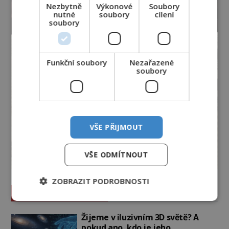
Nezbytně
Výkonové
Soubory
nutné
soubory
cílení
soubory
Funkční soubory
Nezařazené
soubory
VŠE PŘIJMOUT
VŠE ODMÍTNOUT
ZOBRAZIT PODROBNOSTI
Vesmír a technologie
Žijeme v iluzivním 3D světě? A
pokud ano, kdo je jeho