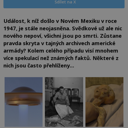
Sdílet na X
Událost, k níž došlo v Novém Mexiku v roce
1947, je stále neojasněna. Svědkové už ale nic
nového nepoví, všichni jsou po smrti. Zůstane
pravda skryta v tajných archivech americké
armády? Kolem celého případu visí mnohem
více spekulací než známých faktů. Některé z
nich jsou často přehlíženy…