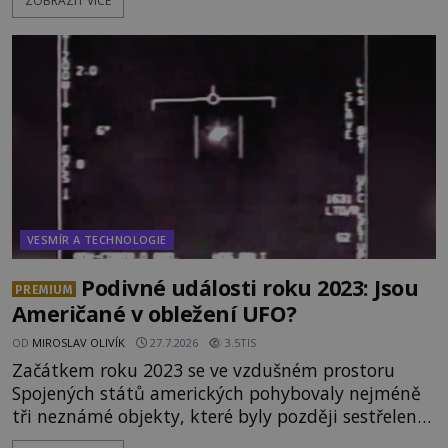
ZOBRAZIT VÍCE
opředené rudé planety. Viking 1 zde zaznamená
něco naprosto nečekaného. V marsovské oblasti
zvané Cydonie totiž zachytí podivný útvar
připomínající lidskou tvář. NASA (Národní úřad
VESMÍR A TECHNOLOGIE
Podivné události roku 2023: Jsou
PREMIUM
Američané v obležení UFO?
OD
MIROSLAV OLIVÍK
27.7.2026
3.5TIS
Začátkem roku 2023 se ve vzdušném prostoru
Spojených států amerických pohybovaly nejméně
tři neznámé objekty, které byly později sestřeleny.
Do dnešních dnů nebyly trosky těchto létajících