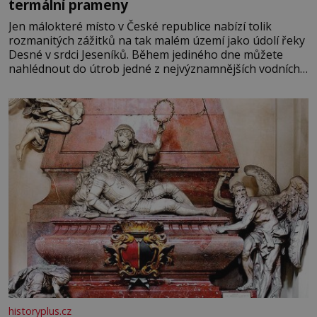
termální prameny
Jen málokteré místo v České republice nabízí tolik
rozmanitých zážitků na tak malém území jako údolí řeky
Desné v srdci Jeseníků. Během jediného dne můžete
nahlédnout do útrob jedné z nejvýznamnějších vodních
elektráren v Evropě, vydat se na horské hřebeny, projet
se na koloběžce a den zakončit poznáváním památek ve
Velkých Losinách nebo v termálním
historyplus.cz