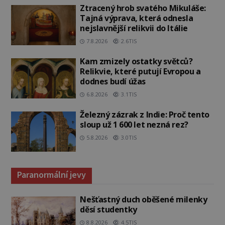
Ztracený hrob svatého Mikuláše:
Tajná výprava, která odnesla
nejslavnější relikvii do Itálie
7.8.2026
2.6TIS
Kam zmizely ostatky světců?
Relikvie, které putují Evropou a
dodnes budí úžas
6.8.2026
3.1TIS
Železný zázrak z Indie: Proč tento
sloup už 1 600 let nezná rez?
5.8.2026
3.0TIS
Paranormální jevy
Nešťastný duch oběšené milenky
děsí studentky
8.8.2026
4.5TIS