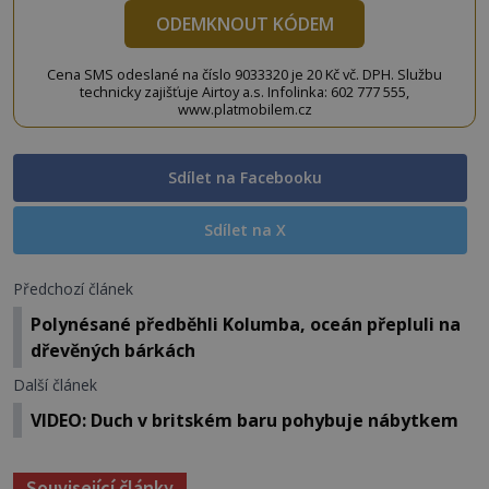
ODEMKNOUT KÓDEM
Cena SMS odeslané na číslo 9033320 je 20 Kč vč. DPH. Službu
technicky zajišťuje Airtoy a.s. Infolinka: 602 777 555,
www.platmobilem.cz
Sdílet na Facebooku
Sdílet na X
Předchozí článek
Polynésané předběhli Kolumba, oceán přepluli na
dřevěných bárkách
Další článek
VIDEO: Duch v britském baru pohybuje nábytkem
Související články