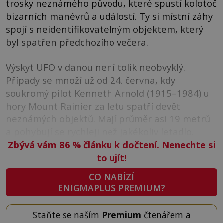
trosky neznámého původu, které spustí kolotoč
bizarních manévrů a událostí. Ty si místní záhy
spojí s neidentifikovatelným objektem, který
byl spatřen předchozího večera.
Výskyt UFO v danou není tolik neobvyklý.
Případy se množí už od 24. června, kdy
soukromý pilot Kenneth Arnold (1915–1984) u
hory Mount Rainier za letu spatří devět
neznámých objektů. Mají průměr asi 19 metrů
a pohybují se rychleji než jakékoliv letadlo.
Zbývá vám 86
%
článku k dočtení. Nenechte si
to ujít!
CO NABÍZÍ
ENIGMAPLUS PREMIUM?
Staňte se naším
Premium
čtenářem a