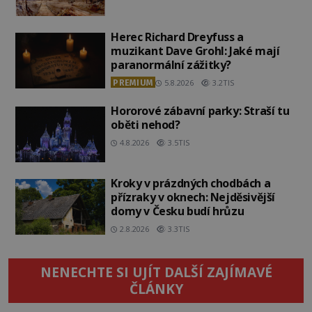
Herec Richard Dreyfuss a
muzikant Dave Grohl: Jaké mají
paranormální zážitky?
PREMIUM
5.8.2026
3.2TIS
Hororové zábavní parky: Straší tu
oběti nehod?
4.8.2026
3.5TIS
Kroky v prázdných chodbách a
přízraky v oknech: Nejděsivější
domy v Česku budí hrůzu
2.8.2026
3.3TIS
NENECHTE SI UJÍT DALŠÍ ZAJÍMAVÉ
ČLÁNKY