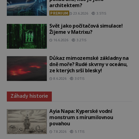
architektem?
PREMIUM
23.6.2026
3.5TIS
Svět jako počítačová simulace!
Žijeme v Matrixu?
16.6.2026
3.2TIS
Důkaz mimozemské základny na
dně moře? Rudé skvrny v oceánu,
ze kterých srší blesky!
8.6.2026
3.0TIS
Záhady historie
Ayia Napa: Kyperské vodní
monstrum s mírumilovnou
povahou
7.8.2026
5.1TIS