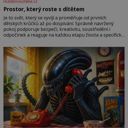
rezidenceonline.cz
Prostor, který roste s dítětem
Je to svět, který se vyvíjí a proměňuje od prvních
dětských krůčků až po dospívání. Správně navržený
pokoj podporuje bezpečí, kreativitu, soustředění i
odpočinek a reaguje na každou etapu života a specifické
potřeby dítěte. Pro nejmenší je klíčová jednoduchost,
měkkost a bezpečí, proto by pokoj miminka měl působit
především klidně a útulně. Předškolní věk je