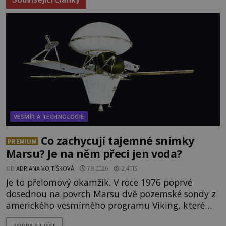
VESMÍR A TECHNOLOGIE
Co zachycují tajemné snímky
PREMIUM
Marsu? Je na něm přeci jen voda?
OD
ADRIANA VOJTÍŠKOVÁ
7.8.2026
2.4TIS
Je to přelomový okamžik. V roce 1976 poprvé
dosednou na povrch Marsu dvě pozemské sondy z
amerického vesmírného programu Viking, které
jsou schopny pořídit fotografie záhadami