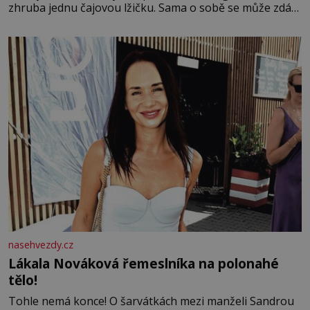
zhruba jednu čajovou lžičku. Sama o sobě se může zdát
bezvýznamná. Teprve když se spojí s dalšími desítkami
tisíc příslušnic svého včelstva, vznikne jeden z
nejdokonalejších organismů
nasehvezdy.cz
Lákala Nováková řemeslníka na polonahé
tělo!
Tohle nemá konce! O šarvátkách mezi manželi Sandrou