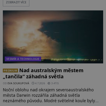
ZOBRAZIT VÍCE
těles objeveny. Je možné, že šlo o nějaké nové
armádní výzkumné technologie? Nebo snad byly
mimozemského původu? Dne 4. února roku 2023
vydává
VESMÍR A TECHNOLOGIE
Nad australským městem
PREMIUM
„tančila“ záhadná světla
OD
EVA SOUKUPOVÁ
4.7.2026
3.4TIS
Noční oblohu nad okrajem severoaustralského
města Darwin rozzářila záhadná světla
neznámého původu. Modré světelné koule byly