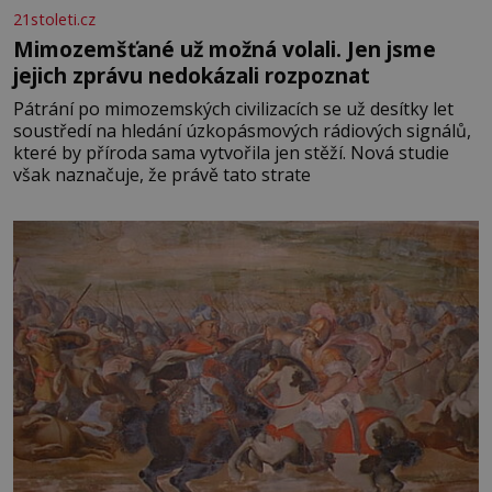
21stoleti.cz
Mimozemšťané už možná volali. Jen jsme
jejich zprávu nedokázali rozpoznat
Pátrání po mimozemských civilizacích se už desítky let
soustředí na hledání úzkopásmových rádiových signálů,
které by příroda sama vytvořila jen stěží. Nová studie
však naznačuje, že právě tato strate