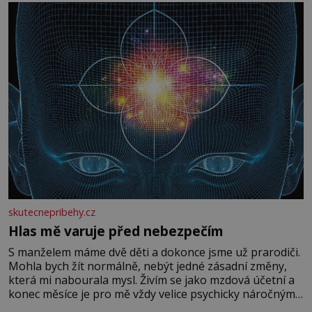
skutecnepribehy.cz
Hlas mě varuje před nebezpečím
S manželem máme dvě děti a dokonce jsme už prarodiči.
Mohla bych žít normálně, nebýt jedné zásadní změny,
která mi nabourala mysl. Živím se jako mzdová účetní a
konec měsíce je pro mě vždy velice psychicky náročným
obdobím. Od té chvíle, co máme vnoučata, mi dcera čím