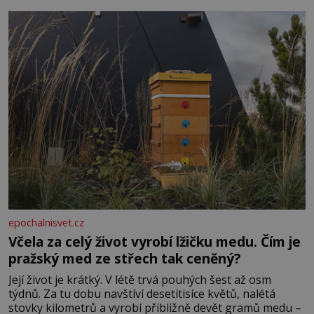
dál častěji volá o pomoc, co se hlídání týče. Dalo by se
epochalnisvet.cz
Včela za celý život vyrobí lžičku medu. Čím je
pražský med ze střech tak ceněný?
Její život je krátký. V létě trvá pouhých šest až osm
týdnů. Za tu dobu navštíví desetitisíce květů, nalétá
stovky kilometrů a vyrobí přibližně devět gramů medu –