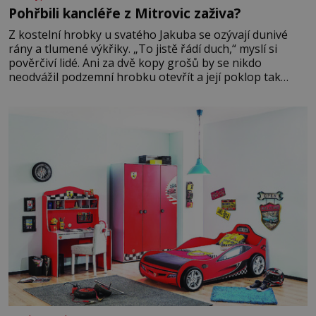
Pohřbili kancléře z Mitrovic zaživa?
Z kostelní hrobky u svatého Jakuba se ozývají dunivé
rány a tlumené výkřiky. „To jistě řádí duch,“ myslí si
pověrčiví lidé. Ani za dvě kopy grošů by se nikdo
neodvážil podzemní hrobku otevřít a její poklop tak
raději jen skrápí svěcenou vodou. Za několik dní divné
burácení skutečně ustane. Když o mnoho let později
hrobku