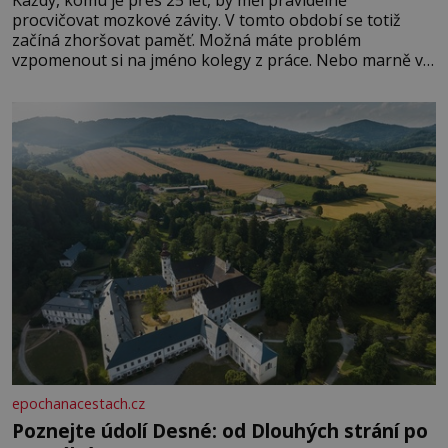
procvičovat mozkové závity. V tomto období se totiž
začíná zhoršovat paměť. Možná máte problém
vzpomenout si na jméno kolegy z práce. Nebo marně v
paměti lovíte název knížky, kterou jste nedávno přečetli.
Je to opravdu tak, s věkem jako kdyby se paměť
rozhodla stávkovat. Cvičte
epochanacestach.cz
Poznejte údolí Desné: od Dlouhých strání po