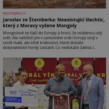
epochaplus.cz
Jaroslav ze Šternberka: Neexistující šlechtic,
který z Moravy vyžene Mongoly
Mongolové se tlačí do Evropy a hrozí, že ovládnou celý
svět. Ale naštěstí jim v samotném srdci Evropy stojí v
cestě malé, ale silné království, které dokáže
dobyvatelské hordy zastavit. Co nedokáže žádná z
asijských říší, co nedokážou Němci – to dokáže český
král. Nebo že by ne? Mongolové od roku 1223 postupují
podél Kaspického a Azovského moře,