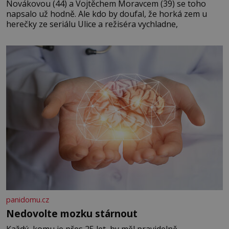
Novákovou (44) a Vojtěchem Moravcem (39) se toho
napsalo už hodně. Ale kdo by doufal, že horká zem u
herečky ze seriálu Ulice a režiséra vychladne,
panidomu.cz
Nedovolte mozku stárnout
Každý, komu je přes 25 let, by měl pravidelně