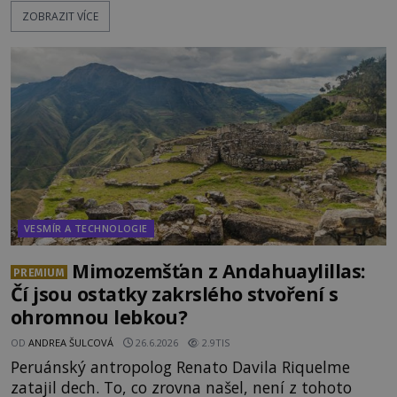
viditelné nejméně dvacet minut, během nichž se
ZOBRAZIT VÍCE
opakovaně objevovaly a zase mizely. Svědek, který
úkaz zachytil na mobilní telefon, se domnívá, že
mohlo jít o návštěvu ze světa duchů. Záhadný
záznam okamžitě rozpoutal deb
VESMÍR A TECHNOLOGIE
Mimozemšťan z Andahuaylillas:
PREMIUM
Čí jsou ostatky zakrslého stvoření s
ohromnou lebkou?
OD
ANDREA ŠULCOVÁ
26.6.2026
2.9TIS
Peruánský antropolog Renato Davila Riquelme
zatajil dech. To, co zrovna našel, není z tohoto