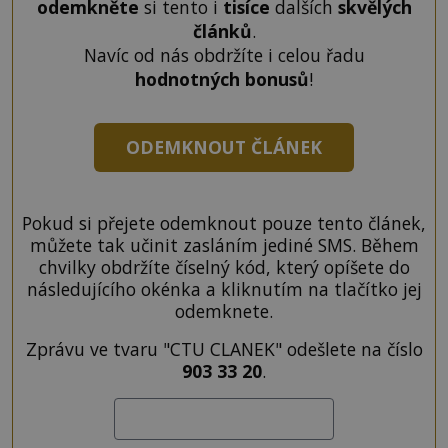
odemkněte
si tento i
tisíce
dalších
skvělých
článků
.
Navíc od nás obdržíte i celou řadu
hodnotných bonusů
!
ODEMKNOUT ČLÁNEK
Pokud si přejete odemknout pouze tento článek,
můžete tak učinit zasláním jediné SMS. Během
chvilky obdržíte číselný kód, který opíšete do
následujícího okénka a kliknutím na tlačítko jej
odemknete.
Zprávu ve tvaru "CTU CLANEK" odešlete na číslo
903 33 20
.