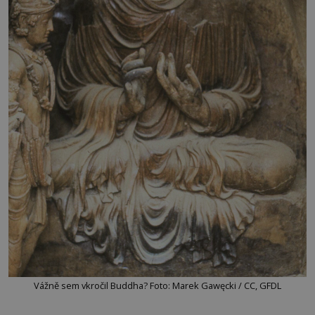
Vážně sem vkročil Buddha? Foto: Marek Gawęcki / CC, GFDL