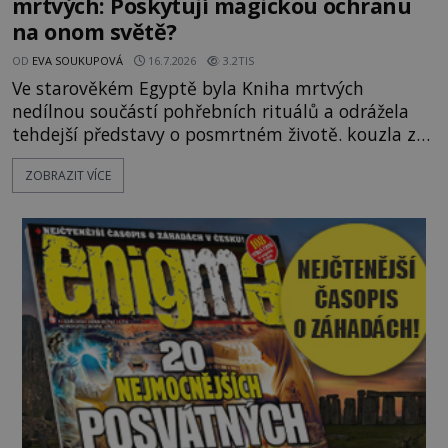
mrtvých: Poskytují magickou ochranu
na onom světě?
OD
EVA SOUKUPOVÁ
16.7.2026
3.2TIS
Ve starověkém Egyptě byla Kniha mrtvých
nedílnou součástí pohřebních rituálů a odrážela
tehdejší představy o posmrtném životě. kouzla z
této knihy sloužila výhradně zesnulým. K čemu
ZOBRAZIT VÍCE
mohli mrtví potřebovat magii? V roce 2023
oznámilo egyptské Ministerstvo turismu a
starožitností neobyčejný nález. Archeologové v
nově odkryté nekropoli v oblasti Tuna al-Geb