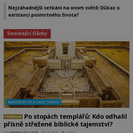
Nejzáhadnější setkání na onom světě: Důkaz o
existenci posmrtného života?
Související články
NÁBOŽENSTVÍ A OKULTISMUS
Po stopách templářů: Kdo odhalil
PREMIUM
přísně střežené biblické tajemství?
OD
ANDREA ŠULCOVÁ
2.8.2026
3.5TIS