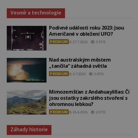
Vesmír a technologie
Podivné události roku 2023: Jsou
Američané v obležení UFO?
PREMIUM
27.7.2026
3.5TIS
Nad australským městem
„tančila“ záhadná světla
PREMIUM
4.7.2026
3.4TIS
Mimozemšťan z Andahuaylillas: Čí
jsou ostatky zakrslého stvoření s
ohromnou lebkou?
PREMIUM
26.6.2026
2.9TIS
Záhady historie