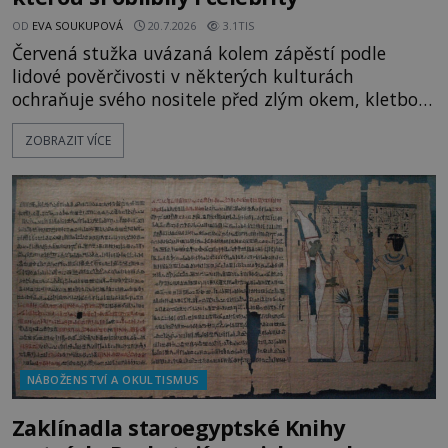
OD
EVA SOUKUPOVÁ
20.7.2026
3.1TIS
Červená stužka uvázaná kolem zápěstí podle
lidové pověrčivosti v některých kulturách
ochraňuje svého nositele před zlým okem, kletbou,
která může přivodit neštěstí či nemoc. S tímto
ZOBRAZIT VÍCE
nenápadným symbolem magické ochrany lze
občas spatřit i různé celebrity včetně Madonny
nebo Leonarda DiCapria. Na Blízkém východě a v
židovských komunitách po celém světě, je
NÁBOŽENSTVÍ A OKULTISMUS
Zaklínadla staroegyptské Knihy