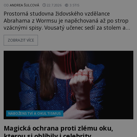
OD
ANDREA ŠULCOVÁ
22.7.2026
3.5TIS
Prostorná studovna židovského vzdělance
Abrahama z Wormsu je napěchovaná až po strop
vzácnými spisy. Vousatý učenec sedí za stolem a
před sebou má rozložený jeden z nejzáhadnějších
ZOBRAZIT VÍCE
magických textů. Jde o Abramelinův grimoár, který
sám sepsal. Skutečně do něj zaznamenal mocná
kouzla, jak si někteří myslí, nebo jde o pouhou
pověru? Už šest měsíců pobývá
NÁBOŽENSTVÍ A OKULTISMUS
Magická ochrana proti zlému oku,
kterou si oblíbily i celebrity