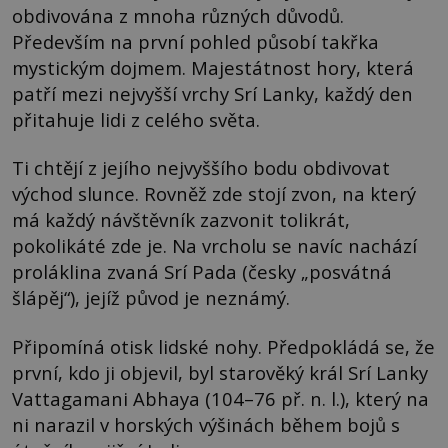
obdivována z mnoha různých důvodů.
Především na první pohled působí takřka
mystickým dojmem. Majestátnost hory, která
patří mezi nejvyšší vrchy Srí Lanky, každý den
přitahuje lidi z celého světa.
Ti chtějí z jejího nejvyššího bodu obdivovat
východ slunce. Rovněž zde stojí zvon, na který
má každý návštěvník zazvonit tolikrát,
pokolikáté zde je. Na vrcholu se navíc nachází
proláklina zvaná Srí Pada (česky „posvátná
šlápěj“), jejíž původ je neznámý.
Připomíná otisk lidské nohy. Předpokládá se, že
první, kdo ji objevil, byl starověký král Srí Lanky
Vattagamani Abhaya (104–76 př. n. l.), který na
ni narazil v horských výšinách během bojů s