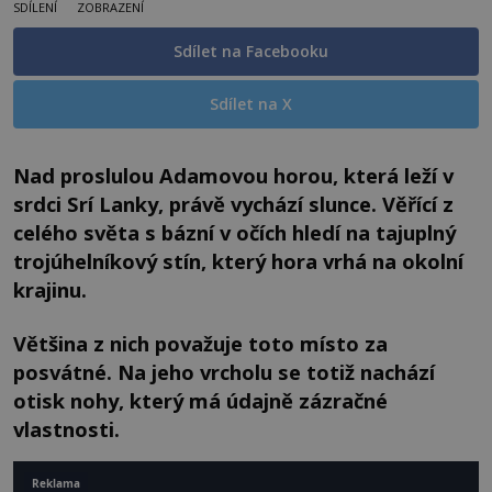
SDÍLENÍ
ZOBRAZENÍ
Sdílet na Facebooku
Sdílet na X
Nad proslulou Adamovou horou, která leží v
srdci Srí Lanky, právě vychází slunce.
Věřící z
celého světa s bázní v očích hledí na tajuplný
trojúhelníkový stín, který hora
vrhá na okolní
krajinu.
Většina z nich považuje toto místo za
posvátné. Na jeho
vrcholu se totiž nachází
otisk nohy, který má údajně zázračné
vlastnosti.
Reklama