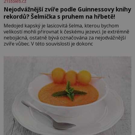
21stoleti.cz
Nejodvážnější zvíře podle Guinnessovy knihy
rekordů? Šelmička s pruhem na hřbetě!
Medojed kapský je lasicovitá šelma, kterou bychom
velikostí mohli přirovnat k českému jezevci. Je extrémně
nebojácná, ostatně bývá označována za nejodvážnější
zvíře vůbec. V této souvislosti je dokonc