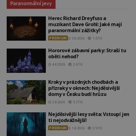
Paranormální jevy
Herec Richard Dreyfuss a
muzikant Dave Grohl: Jaké mají
paranormální zážitky?
PREMIUM
5.8.2026
1.6TIS
Hororové zábavní parky: Straší tu
oběti nehod?
4.8.2026
2.6TIS
Kroky v prázdných chodbách a
přízraky v oknech: Nejděsivější
domy v Česku budí hrůzu
2.8.2026
3.2TIS
Nejděsivější lesy světa: Vstoupí jen
ti nejodvážnější!
PREMIUM
1.8.2026
3.5TIS