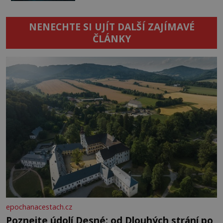
NENECHTE SI UJÍT DALŠÍ ZAJÍMAVÉ
ČLÁNKY
epochanacestach.cz
Poznejte údolí Desné: od Dlouhých strání po