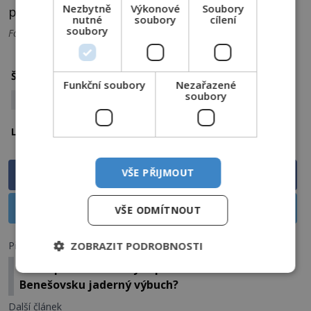
Nezbytně
Výkonové
Soubory
postav?
nutné
soubory
cílení
soubory
Foto: CC
Buddha
nabozenstvi
Štítky:
Funkční soubory
Nezařazené
soubory
posmrtný život
Srí Lanka
Lokalita:
VŠE PŘIJMOUT
Sdílet na Facebooku
Sdílet na X
VŠE ODMÍTNOUT
Předchozí článek
ZOBRAZIT PODROBNOSTI
Po stopách nacistických pokladů: Hrozí na
Benešovsku jaderný výbuch?
Další článek