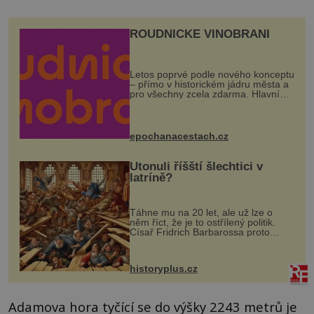
ROUDNICKÉ VINOBRANÍ
Letos poprvé podle nového konceptu
– přímo v historickém jádru města a
pro všechny zcela zdarma. Hlavní
program se odehraje na Karlově a
Husově náměstí. Návštěvníci se
mohou těšit na víno, burčák, pes...
epochanacestach.cz
Utonuli říšští šlechtici v
latríně?
Táhne mu na 20 let, ale už lze o
něm říct, že je to ostřílený politik.
Císař Fridrich Barbarossa proto
posílá svého syna a dědice Jindřicha
VI. do Erfurtu, aby se stal
prostředníkem při řešení sporu m...
historyplus.cz
Adamova hora tyčící se do výšky 2243 metrů je