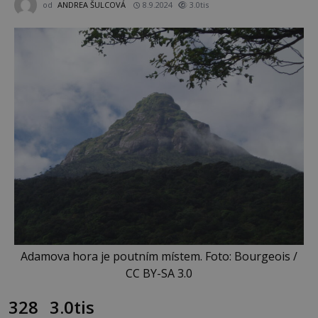
od
ANDREA ŠULCOVÁ
8.9.2024
3.0tis
Adamova hora je poutním místem. Foto: Bourgeois /
CC BY-SA 3.0
328
3.0tis