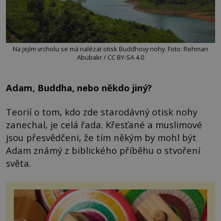
Na jejím vrcholu se má nalézat otisk Buddhovy nohy. Foto: Rehman
Abubakr / CC BY-SA 4.0
Adam, Buddha, nebo někdo jiný?
Teorií o tom, kdo zde starodávný otisk nohy
zanechal, je celá řada. Křesťané a muslimové
jsou přesvědčeni, že tím někým by mohl být
Adam známý z biblického příběhu o stvoření
světa.