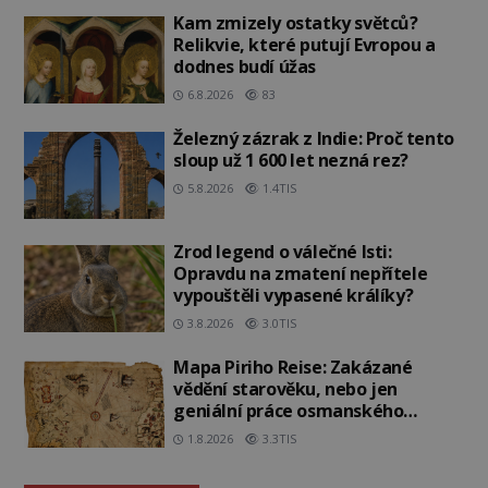
Kam zmizely ostatky světců?
Relikvie, které putují Evropou a
dodnes budí úžas
6.8.2026
83
Železný zázrak z Indie: Proč tento
sloup už 1 600 let nezná rez?
5.8.2026
1.4TIS
Zrod legend o válečné lsti:
Opravdu na zmatení nepřítele
vypouštěli vypasené králíky?
3.8.2026
3.0TIS
Mapa Piriho Reise: Zakázané
vědění starověku, nebo jen
geniální práce osmanského
admirála?
1.8.2026
3.3TIS