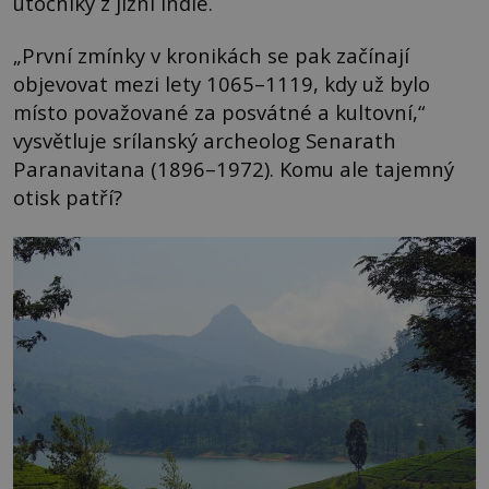
útočníky z jižní Indie.
„První zmínky v kronikách se pak začínají
objevovat mezi lety 1065–1119, kdy už bylo
místo považované za posvátné a kultovní,“
vysvětluje srílanský archeolog Senarath
Paranavitana (1896–1972). Komu ale tajemný
otisk patří?