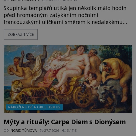
Skupinka templářů utíká jen několik málo hodin
před hromadným zatýkáním nočními
francouzskými uličkami směrem k nedalekému
přístavu. Jeden z nich má přes ramena ranec s
ZOBRAZIT VÍCE
tajemným obsahem. Kapitán lodi už na ně čeká.
„Dejte to do podpalubí a připravte se. Za chvíli
vyplouváme,“ sdělí jim. „Kam máme namířeno,
kapitáne?“ zeptá se ho jeden z templářů. „Do Sk
NÁBOŽENSTVÍ A OKULTISMUS
Mýty a rituály: Carpe Diem s Dionýsem
OD
INGRID TŮMOVÁ
27.7.2026
3.1TIS