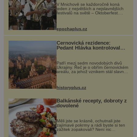
V Mnichově se každoročně koná
jeden z největších a nejslavnějších
festivalů na světě – Oktoberfest.
Každý rok přiláká miliony
návštěvníků, kteří si vychutnávají
pivo, tradiční jídlo a bavorskou
epochaplus.cz
kultur...
Černovická rezidence:
Pedant Hlávka kontroloval
každou cihlu
Patří mezi sedm novodobých divů
Ukrajiny. Řeč je o obřím černovickém
areálu, za jehož vznikem stál slavný
český architekt Josef Hlávka. Ten si
na něm dal mimořádně záležet. Jeho
stavební plány by při ...
historyplus.cz
Balkánské recepty, dobroty z
dovolené
Měli jste se krásně, ochutnali jste
zajímavé pokrmy a rádi byste si ten
zážitek zopakovali? Není nic
snazšího. Pljeskavica (10 porcí)