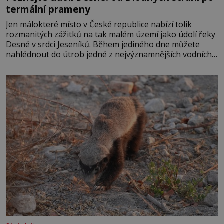
termální prameny
Jen málokteré místo v České republice nabízí tolik
rozmanitých zážitků na tak malém území jako údolí řeky
Desné v srdci Jeseníků. Během jediného dne můžete
nahlédnout do útrob jedné z nejvýznamnějších vodních
elektráren v Evropě, vydat se na horské hřebeny, projet
se na koloběžce a den zakončit poznáváním památek ve
Velkých Losinách nebo v termálním