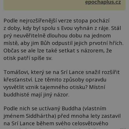
děláte vy? Hrajete si… s jojem! Zdá se v...
epochaplus.cz
Podle nejrozšířenější verze stopa pochází
z doby, kdy byl spolu s Evou vyhnán z ráje. Stál
prý neuvěřitelně dlouhou dobu na jednom
místě, aby jim Bůh odpustil jejich prvotní hřích.
Občas se ale lze také setkat s názorem, že
otisk patří spíše sv.
Tomášovi, který se na Srí Lance snažil rozšířit
křesťanství. Lze těmito způsoby opravdu
vysvětlit vznik tajemného otisku? Místní
buddhisté mají jiný názor.
Podle nich se uctívaný Buddha (vlastním
jménem Siddhártha) před mnoha lety zastavil
na Srí Lance během svého celosvětového