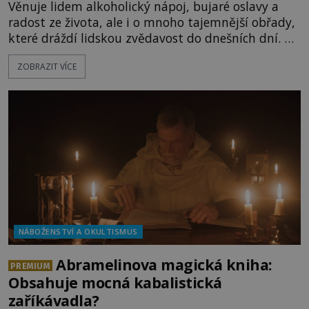
Věnuje lidem alkoholický nápoj, bujaré oslavy a
radost ze života, ale i o mnoho tajemnější obřady,
které dráždí lidskou zvědavost do dnešních dní. Co
doopravdy představuje bůh, jemuž Římané říkají
ZOBRAZIT VÍCE
Bakchus? Mytologický příběh řeckého boha
Dionýsa není zrovna idylická pohádka. Bůh Zeus jej
zplodí se svou milenkou Semelou, což Diova žena
Héra nemůže nechat b
NÁBOŽENSTVÍ A OKULTISMUS
Abramelinova magická kniha:
PREMIUM
Obsahuje mocná kabalistická
zaříkávadla?