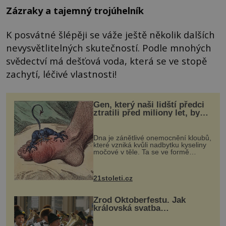
Zázraky a tajemný trojúhelník
K posvátné šlépěji se váže ještě několik dalších
nevysvětlitelných skutečností. Podle mnohých
svědectví má dešťová voda, která se ve stopě
zachytí, léčivé vlastnosti!
Gen, který naši lidští předci
ztratili před miliony let, by
mohl pomoci s léčbou
„nemoci králů“
Dna je zánětlivé onemocnění kloubů,
které vzniká kvůli nadbytku kyseliny
močové v těle. Ta se ve formě
krystalků ukládá v blízkosti kloubů,
nejčastěji přitom postihuje palce na
nohou, a způsobuje bole...
21stoleti.cz
Zrod Oktoberfestu. Jak
královská svatba
odstartovala největší pivní
festival světa