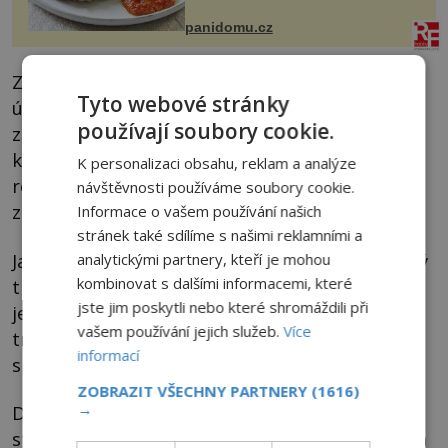
Možná jste ji ochutnali na dovolené v
bývalé Jugoslávii, lze ji vi...
panidomu.cz
Z neznámého důvodu se k Adamově hoře
Tyto webové stránky
údajně také slétají motýli z celého světa, aby
používají soubory cookie.
zde zemřeli. Další záhadou je fakt, že vrchol
krátce po východu slunce vrhá do kraje zcela
K personalizaci obsahu, reklam a analýze
rovnoměrný trojúhelník. Přitom jeho tvar je
návštěvnosti používáme soubory cookie.
zcela jiný!
Informace o vašem používání našich
stránek také sdílíme s našimi reklamními a
Jak může nepravidelná hora mít tak pravidelný
analytickými partnery, kteří je mohou
kombinovat s dalšími informacemi, které
trojúhelníkový stín? Podle místních buddhistů
jste jim poskytli nebo které shromáždili při
je to proto, že trojúhelník symbolizuje tzv.
vašem používání jejich služeb.
Více
trojité klenoty (Buddhu, jeho učení a
informací
společenství mnichů).
ZOBRAZIT VŠECHNY PARTNERY
(1616)
→
Dokazují snad tyto záhadné skutečnosti to, že
stopa patří některé ze známých náboženských