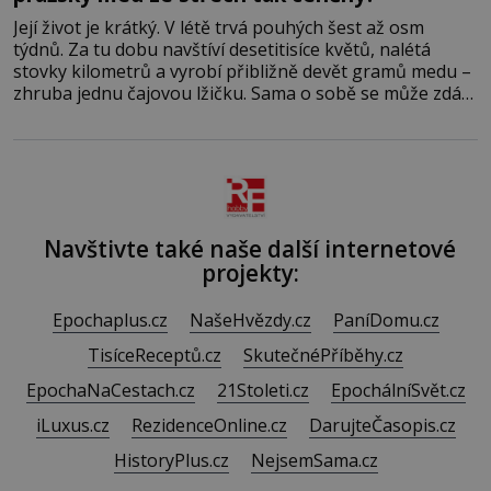
Její život je krátký. V létě trvá pouhých šest až osm
týdnů. Za tu dobu navštíví desetitisíce květů, nalétá
stovky kilometrů a vyrobí přibližně devět gramů medu –
zhruba jednu čajovou lžičku. Sama o sobě se může zdát
bezvýznamná. Teprve když se spojí s dalšími desítkami
tisíc příslušnic svého včelstva, vznikne jeden z
nejdokonalejších organismů
Navštivte také naše další internetové
projekty:
Epochaplus.cz
NašeHvězdy.cz
PaníDomu.cz
TisíceReceptů.cz
SkutečnéPříběhy.cz
EpochaNaCestach.cz
21Stoleti.cz
EpochálníSvět.cz
iLuxus.cz
RezidenceOnline.cz
DarujteČasopis.cz
HistoryPlus.cz
NejsemSama.cz