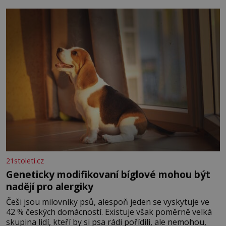
povaze, ale i v potřebách naší pokožky. Ohnivá znamení
Ženy narozené ve znamení Berana, Lva a Střelce v sobě
nesou žár, odvahu a neutuchající elán. Vaše
21stoleti.cz
Geneticky modifikovaní bíglové mohou být
nadějí pro alergiky
Češi jsou milovníky psů, alespoň jeden se vyskytuje ve
42 % českých domácností. Existuje však poměrně velká
skupina lidí, kteří by si psa rádi pořídili, ale nemohou,