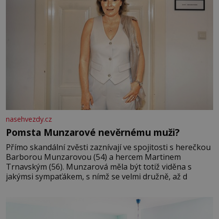
nasehvezdy.cz
Pomsta Munzarové nevěrnému muži?
Přímo skandální zvěsti zaznívají ve spojitosti s herečkou
Barborou Munzarovou (54) a hercem Martinem
Trnavským (56). Munzarová měla být totiž viděna s
jakýmsi sympaťákem, s nímž se velmi družně, až d