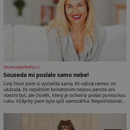
skutecnepribehy.cz
Souseda mi poslalo samo nebe!
Celý život jsem si vystačila sama. Až vážná nemoc mi
ukázala, že největším bohatstvím nejsou peníze ani
vlastní byt, ale člověk, který je ochotný podat pomocnou
ruku. Vždycky jsem byla spíš samotářka. Nepotřebovala
jsem kolem sebe partu kamarádek ani partnera. Stačily
mi knihy, práce a hlavně klid. Hned po studiích jsem
odešla z rodného města,