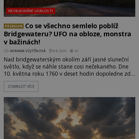
NEOBJASNĚNÉ UDÁLOSTI
Co se všechno semlelo poblíž
PREMIUM
Bridgewateru? UFO na obloze, monstra
v bažinách!
OD
ADRIANA VOJTÍŠKOVÁ
8.8.2026
61
Nad bridgewaterským okolím září jasné sluneční
světlo, když se náhle stane cosi nečekaného. Dne
10. května roku 1760 v deset hodin dopoledne zde
dojde k vůbec prvnímu historicky doloženému
ZOBRAZIT VÍCE
přeletu UFO. Podle záznamů vyzařuje takové
světlo, že vypadá jako „koule hořícího ohně“. Jde
jen o nějaký optický klam, nebo se zde skutečně
právě vznáší mimozemská loď