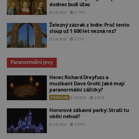
dodnes budí úžas
6.8.2026
2.7TIS
Železný zázrak z Indie: Proč tento
sloup už 1 600 let nezná rez?
5.8.2026
2.7TIS
Paranormální jevy
Herec Richard Dreyfuss a
muzikant Dave Grohl: Jaké mají
paranormální zážitky?
PREMIUM
5.8.2026
2.9TIS
Hororové zábavní parky: Straší tu
oběti nehod?
4.8.2026
3.4TIS