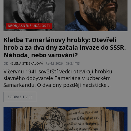
NEOBJASNĚNÉ UDÁLOSTI
Kletba Tamerlánovy hrobky: Otevřeli
hrob a za dva dny začala invaze do SSSR.
Náhoda, nebo varování?
OD
HELENA STEJSKALOVÁ
4.8.2026
3.1TIS
V červnu 1941 sovětští vědci otevírají hrobku
slavného dobyvatele Tamerlána v uzbeckém
Samarkandu. O dva dny později nacistické
Německo zahajuje operaci Barbarossa a napadá
ZOBRAZIT VÍCE
Sovětský svaz. Shoda dat je natolik zarážející, že se
rodí jedna z nejslavnějších „kleteb“ 20. století. Je
na legendě něco pravdy, nebo jde jen o fascinující
souhru okolností? Když antropolog Michail
Gerasimov (1907-1970) a