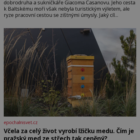
dobrodruha a sukničkáře Giacoma Casanovu. Jeho cesta
k Baltskému moři však nebyla turistickým výletem, ale
ryze pracovní cestou se zištnými úmysly. Jaký cíl
Casanova sledoval, když se například procházel uličkami
lotyšské Rigy? Casanova v Pobaltí kontaktoval tamní
zednářské lóže. Nebyl v této oblasti žádným nováčkem,
protože do zednářské
epochalnisvet.cz
Včela za celý život vyrobí lžičku medu. Čím je
pražský med ze střech tak ceněný?