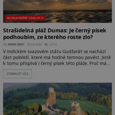
NEOBJASNĚNÉ UDÁLOSTI
Strašidelná pláž Dumas: Je černý písek
podhoubím, ze kterého roste zlo?
OD
MIREK BRÁT
6.8.2026
5.2TIS
V indickém svazovém státu Gudžarát se nachází
část pobřeží, které má hodně temnou pověst. Jistě
k tomu přispívá i černý písek této pláže. Proč má
pláž takové netypické zbarvení? Nakolik jsou
ZOBRAZIT VÍCE
pravdivé historky, že zde došlo k nevysvětlitelným
zmizením turistů? Ti, kteří se nebojí, nás mohou
následovat. Vstupujeme na pláž Dumas ve městě
Surat. Gu