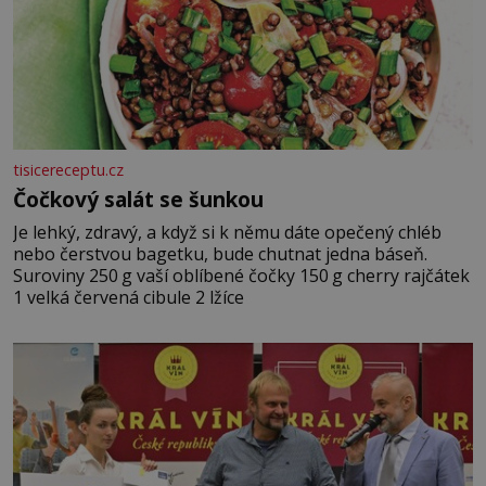
tisicereceptu.cz
Čočkový salát se šunkou
Je lehký, zdravý, a když si k němu dáte opečený chléb
nebo čerstvou bagetku, bude chutnat jedna báseň.
Suroviny 250 g vaší oblíbené čočky 150 g cherry rajčátek
1 velká červená cibule 2 lžíce