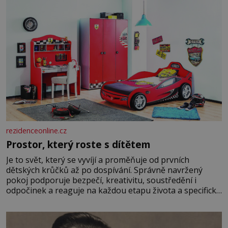
rezidenceonline.cz
Prostor, který roste s dítětem
Je to svět, který se vyvíjí a proměňuje od prvních
dětských krůčků až po dospívání. Správně navržený
pokoj podporuje bezpečí, kreativitu, soustředění i
odpočinek a reaguje na každou etapu života a specifické
potřeby dítěte. Pro nejmenší je klíčová jednoduchost,
měkkost a bezpečí, proto by pokoj miminka měl působit
především klidně a útulně. Předškolní věk je