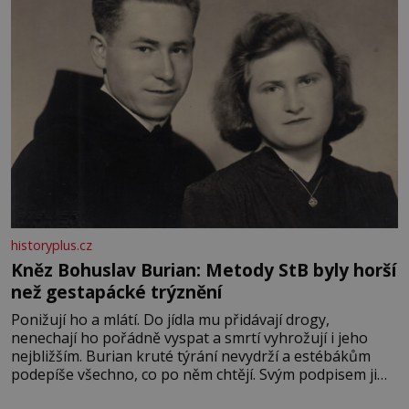
historyplus.cz
Kněz Bohuslav Burian: Metody StB byly horší
než gestapácké trýznění
Ponižují ho a mlátí. Do jídla mu přidávají drogy,
nenechají ho pořádně vyspat a smrtí vyhrožují i jeho
nejbližším. Burian kruté týrání nevydrží a estébákům
podepíše všechno, co po něm chtějí. Svým podpisem jim
potvrdí také to, že na něj během výslechů nikdo nevyvíjel