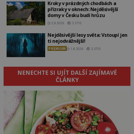
Kroky v prázdných chodbách a
přízraky v oknech: Nejděsivější
domy v Česku budí hrůzu
2.8.2026
3.3TIS
Nejděsivější lesy světa: Vstoupí jen
ti nejodvážnější!
PREMIUM
1.8.2026
3.5TIS
NENECHTE SI UJÍT DALŠÍ ZAJÍMAVÉ
ČLÁNKY