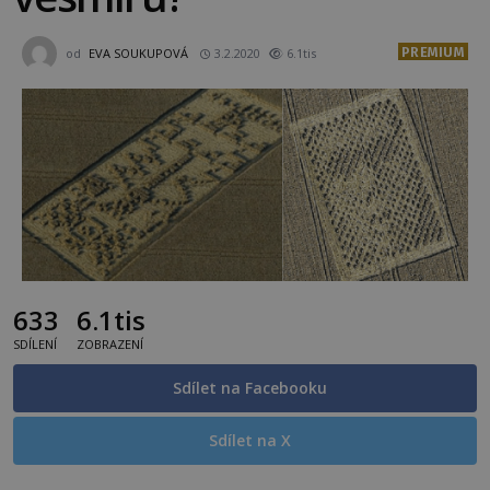
PREMIUM
od
EVA SOUKUPOVÁ
3.2.2020
6.1tis
633
6.1tis
SDÍLENÍ
ZOBRAZENÍ
Sdílet na Facebooku
Sdílet na X