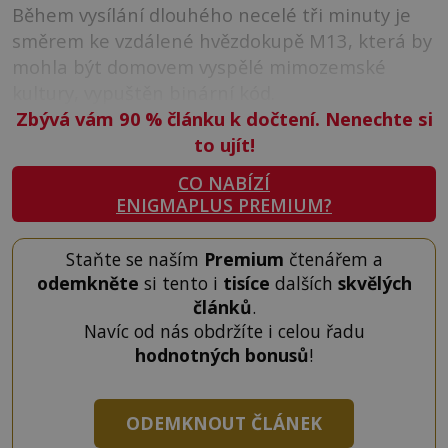
Během vysílání dlouhého necelé tři minuty je
směrem ke vzdálené hvězdokupě M13, která by
mohla být domovem vyspělé mimozemské
kultury, vypuštěn binární kód.
Zbývá vám 90
%
článku k dočtení. Nenechte si
to ujít!
CO NABÍZÍ
ENIGMAPLUS PREMIUM?
Staňte se naším
Premium
čtenářem a
odemkněte
si tento i
tisíce
dalších
skvělých
článků
.
Navíc od nás obdržíte i celou řadu
hodnotných bonusů
!
ODEMKNOUT ČLÁNEK