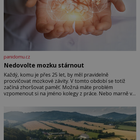
panidomu.cz
Nedovolte mozku stárnout
Každý, komu je přes 25 let, by měl pravidelně
procvičovat mozkové závity. V tomto období se totiž
začíná zhoršovat paměť. Možná máte problém
vzpomenout si na jméno kolegy z práce. Nebo marně v
paměti lovíte název knížky, kterou jste nedávno přečetli.
Je to opravdu tak, s věkem jako kdyby se paměť
rozhodla stávkovat. Cvičte