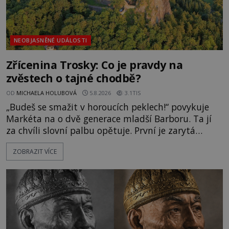
NEOBJASNĚNÉ UDÁLOSTI
Zřícenina Trosky: Co je pravdy na
zvěstech o tajné chodbě?
OD
MICHAELA HOLUBOVÁ
5.8.2026
3.1TIS
„Budeš se smažit v horoucích peklech!“ povykuje
Markéta na o dvě generace mladší Barboru. Ta jí
za chvíli slovní palbu opětuje. První je zarytá
katolička, druhá přesvědčená kališnice. A každá z
ZOBRAZIT VÍCE
nich se usídlí na jedné z věží slavného hradu
Trosky. Šlechtic Ota IV. z Bergova (1399–1452) patří
mezi vůdce protihusitského boje. Za manželku má
skutečně jistou