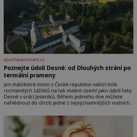
epochanacestach.cz
Poznejte údolí Desné: od Dlouhých strání po
termální prameny
Jen málokteré místo v České republice nabízí tolik
rozmanitých zážitků na tak malém území jako údolí řeky
Desné v srdci Jeseníků. Během jediného dne můžete
nahlédnout do útrob jedné z nejvýznamnějších vodních
elektráren v Evropě, vydat se na horské hřebeny, projet
se na koloběžce a den zakončit poznáváním památek ve
Velkých Losinách nebo v termálním