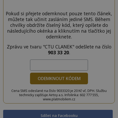
Pokud si přejete odemknout pouze tento článek,
můžete tak učinit zasláním jediné SMS. Během
chvilky obdržíte číselný kód, který opíšete do
následujícího okénka a kliknutím na tlačítko jej
odemknete.
Zprávu ve tvaru "CTU CLANEK" odešlete na číslo
903 33 20
.
ODEMKNOUT KÓDEM
Cena SMS odeslané na číslo 9033320 je 20 Kč vč. DPH. Službu
technicky zajišťuje Airtoy a.s. Infolinka: 602 777 555,
www.platmobilem.cz
Sdílet na Facebooku