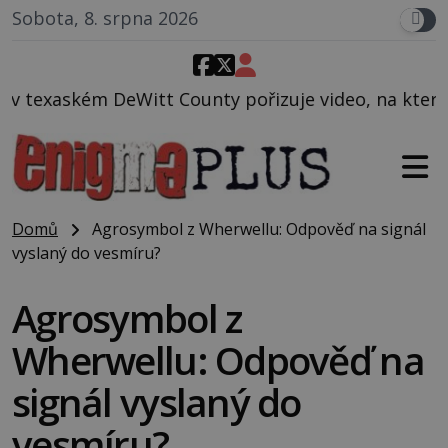
Sobota, 8. srpna 2026
unty pořizuje video, na kterém před jeho vozem po c
Domů
Agrosymbol z Wherwellu: Odpověď na signál
vyslaný do vesmíru?
Agrosymbol z
Wherwellu: Odpověď na
signál vyslaný do
vesmíru?