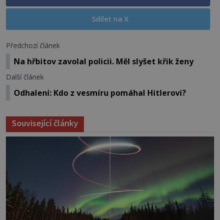
Sdílet na X
Předchozí článek
Na hřbitov zavolal policii. Měl slyšet křik ženy
Další článek
Odhalení: Kdo z vesmíru pomáhal Hitlerovi?
Související články