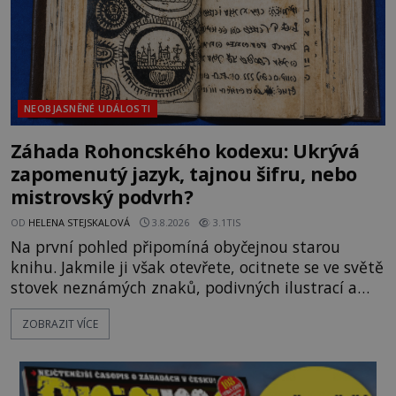
NEOBJASNĚNÉ UDÁLOSTI
Záhada Rohoncského kodexu: Ukrývá
zapomenutý jazyk, tajnou šifru, nebo
mistrovský podvrh?
OD
HELENA STEJSKALOVÁ
3.8.2026
3.1TIS
Na první pohled připomíná obyčejnou starou
knihu. Jakmile ji však otevřete, ocitnete se ve světě
stovek neznámých znaků, podivných ilustrací a
textu, který už téměř dvě století vzdoruje všem
ZOBRAZIT VÍCE
pokusům o rozluštění. Rohoncský kodex patří mezi
největší záhady evropských dějin a dodnes nikdo s
jistotou neví, kdo jej napsal, kdy vznikl ani co
vlastně vypráví. Rohoncský kodex se poprvé