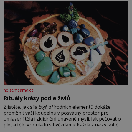
fyzický ani psychický nátlak. Syn brněnského řezníka
chce být knězem a
nejsemsama.cz
Rituály krásy podle živlů
Zjistěte, jak síla čtyř přírodních elementů dokáže
proměnit vaši koupelnu v posvátný prostor pro
omlazení těla i zklidnění unavené mysli. Jak pečovat o
pleť a tělo v souladu s hvězdami? Každá z nás v sobě
nese otisk vesmíru, který se projevuje nejen v naší