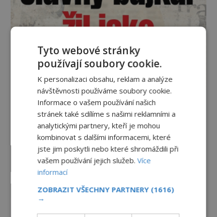
Tyto webové stránky
používají soubory cookie.
K personalizaci obsahu, reklam a analýze
návštěvnosti používáme soubory cookie.
Informace o vašem používání našich
Vesmír a technologie
stránek také sdílíme s našimi reklamními a
analytickými partnery, kteří je mohou
Co zachycují tajemné snímky
kombinovat s dalšími informacemi, které
Marsu? Je na něm přeci jen voda?
jste jim poskytli nebo které shromáždili při
PREMIUM
7.8.2026
1.6TIS
vašem používání jejich služeb.
Více
informací
Podivné události roku 2023: Jsou
ZOBRAZIT VŠECHNY PARTNERY
(1616)
Američané v obležení UFO?
→
PREMIUM
27.7.2026
3.5TIS