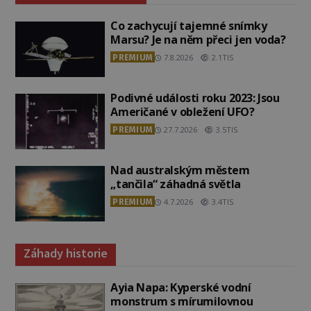
Co zachycují tajemné snímky
Marsu? Je na něm přeci jen voda?
PREMIUM
7.8.2026
2.1TIS
Podivné události roku 2023: Jsou
Američané v obležení UFO?
PREMIUM
27.7.2026
3.5TIS
Nad australským městem
„tančila“ záhadná světla
PREMIUM
4.7.2026
3.4TIS
Záhady historie
Ayia Napa: Kyperské vodní
monstrum s mírumilovnou