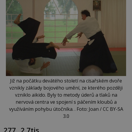
Již na počátku devátého století na císařském dvoře
vznikly základy bojového umění, ze kterého později
vzniklo aikido. Byly to metody úderů a tlaků na
nervová centra ve spojení s páčením kloubů a
využíváním pohybu útočníka. . Foto: Joan / CC BY-SA
3.0
277
2.7tis