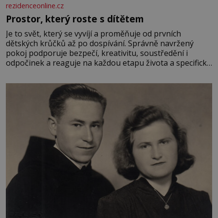
rezidenceonline.cz
Prostor, který roste s dítětem
Je to svět, který se vyvíjí a proměňuje od prvních
dětských krůčků až po dospívání. Správně navržený
pokoj podporuje bezpečí, kreativitu, soustředění i
odpočinek a reaguje na každou etapu života a specifické
potřeby dítěte. Pro nejmenší je klíčová jednoduchost,
měkkost a bezpečí, proto by pokoj miminka měl působit
především klidně a útulně. Předškolní věk je