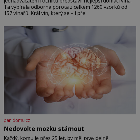
jednadvacátém ročníku představil nejlepší domácí vína.
Ta vybírala odborná porota z celkem 1260 vzorků od
157 vinařů. Král vín, který se – i pře
panidomu.cz
Nedovolte mozku stárnout
Každý, komu je přes 25 let, by měl pravidelně