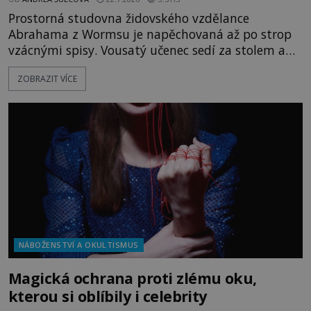
Prostorná studovna židovského vzdělance
Abrahama z Wormsu je napěchovaná až po strop
vzácnými spisy. Vousatý učenec sedí za stolem a
před sebou má rozložený jeden z nejzáhadnějších
ZOBRAZIT VÍCE
magických textů. Jde o Abramelinův grimoár, který
sám sepsal. Skutečně do něj zaznamenal mocná
kouzla, jak si někteří myslí, nebo jde o pouhou
pověru? Už šest měsíců pobývá
NÁBOŽENSTVÍ A OKULTISMUS
Magická ochrana proti zlému oku,
kterou si oblíbily i celebrity