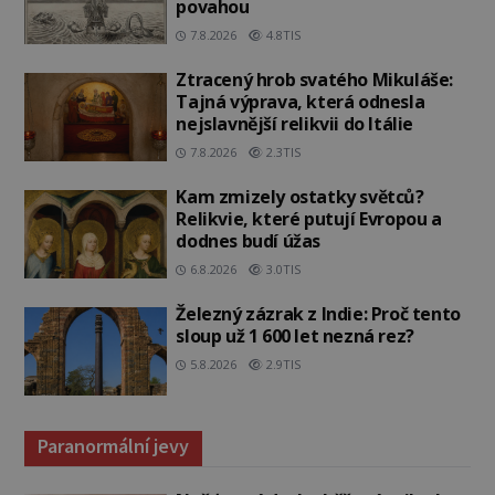
povahou
7.8.2026
4.8TIS
Ztracený hrob svatého Mikuláše:
Tajná výprava, která odnesla
nejslavnější relikvii do Itálie
7.8.2026
2.3TIS
Kam zmizely ostatky světců?
Relikvie, které putují Evropou a
dodnes budí úžas
6.8.2026
3.0TIS
Železný zázrak z Indie: Proč tento
sloup už 1 600 let nezná rez?
5.8.2026
2.9TIS
Paranormální jevy