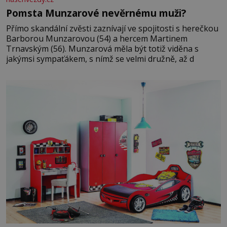
Pomsta Munzarové nevěrnému muži?
Přímo skandální zvěsti zaznívají ve spojitosti s herečkou
Barborou Munzarovou (54) a hercem Martinem
Trnavským (56). Munzarová měla být totiž viděna s
jakýmsi sympaťákem, s nímž se velmi družně, až d