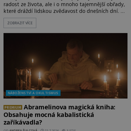
radost ze života, ale i o mnoho tajemnější obřady,
které dráždí lidskou zvědavost do dnešních dní. Co
doopravdy představuje bůh, jemuž Římané říkají
ZOBRAZIT VÍCE
Bakchus? Mytologický příběh řeckého boha
Dionýsa není zrovna idylická pohádka. Bůh Zeus jej
zplodí se svou milenkou Semelou, což Diova žena
Héra nemůže nechat b
NÁBOŽENSTVÍ A OKULTISMUS
Abramelinova magická kniha:
PREMIUM
Obsahuje mocná kabalistická
zaříkávadla?
OD
ANDREA ŠULCOVÁ
22.7.2026
3.5TIS