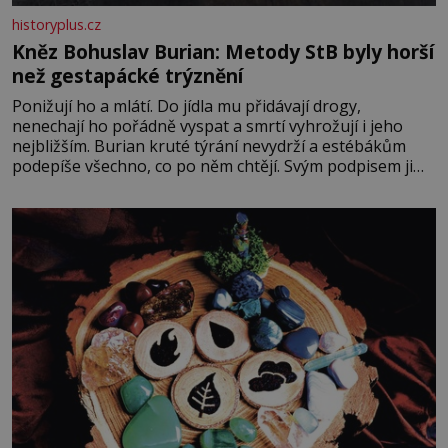
historyplus.cz
Kněz Bohuslav Burian: Metody StB byly horší
než gestapácké trýznění
Ponižují ho a mlátí. Do jídla mu přidávají drogy,
nenechají ho pořádně vyspat a smrtí vyhrožují i jeho
nejbližším. Burian kruté týrání nevydrží a estébákům
podepíše všechno, co po něm chtějí. Svým podpisem jim
potvrdí také to, že na něj během výslechů nikdo nevyvíjel
fyzický ani psychický nátlak. Syn brněnského řezníka
chce být knězem a