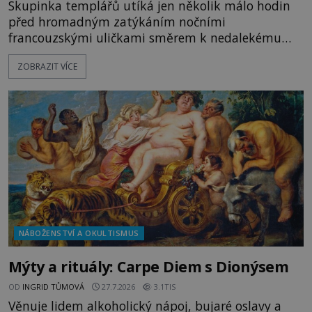
Skupinka templářů utíká jen několik málo hodin
před hromadným zatýkáním nočními
francouzskými uličkami směrem k nedalekému
přístavu. Jeden z nich má přes ramena ranec s
ZOBRAZIT VÍCE
tajemným obsahem. Kapitán lodi už na ně čeká.
„Dejte to do podpalubí a připravte se. Za chvíli
vyplouváme,“ sdělí jim. „Kam máme namířeno,
kapitáne?“ zeptá se ho jeden z templářů. „Do Sk
NÁBOŽENSTVÍ A OKULTISMUS
Mýty a rituály: Carpe Diem s Dionýsem
OD
INGRID TŮMOVÁ
27.7.2026
3.1TIS
Věnuje lidem alkoholický nápoj, bujaré oslavy a