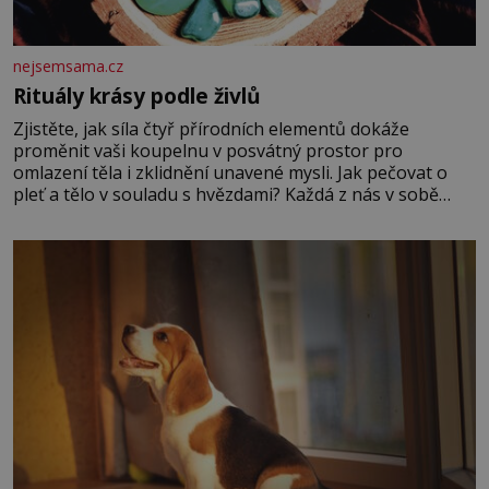
nejsemsama.cz
Rituály krásy podle živlů
Zjistěte, jak síla čtyř přírodních elementů dokáže
proměnit vaši koupelnu v posvátný prostor pro
omlazení těla i zklidnění unavené mysli. Jak pečovat o
pleť a tělo v souladu s hvězdami? Každá z nás v sobě
nese otisk vesmíru, který se projevuje nejen v naší
povaze, ale i v potřebách naší pokožky. Ohnivá znamení
Ženy narozené ve znamení Berana, Lva a Střelce v sobě
nesou žár, odvahu a neutuchající elán. Vaše