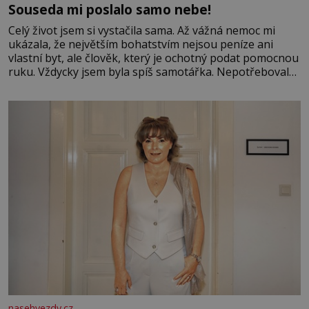
Souseda mi poslalo samo nebe!
Celý život jsem si vystačila sama. Až vážná nemoc mi
ukázala, že největším bohatstvím nejsou peníze ani
vlastní byt, ale člověk, který je ochotný podat pomocnou
ruku. Vždycky jsem byla spíš samotářka. Nepotřebovala
jsem kolem sebe partu kamarádek ani partnera. Stačily
mi knihy, práce a hlavně klid. Hned po studiích jsem
odešla z rodného města,
nasehvezdy.cz