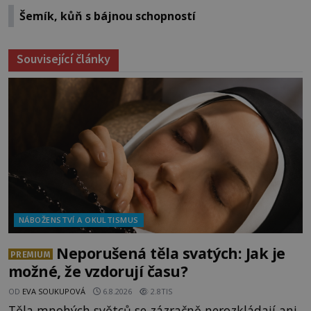
Šemík, kůň s bájnou schopností
Související články
NÁBOŽENSTVÍ A OKULTISMUS
Neporušená těla svatých: Jak je
PREMIUM
možné, že vzdorují času?
OD
EVA SOUKUPOVÁ
6.8.2026
2.8TIS
Těla mnohých světců se zázračně nerozkládají ani