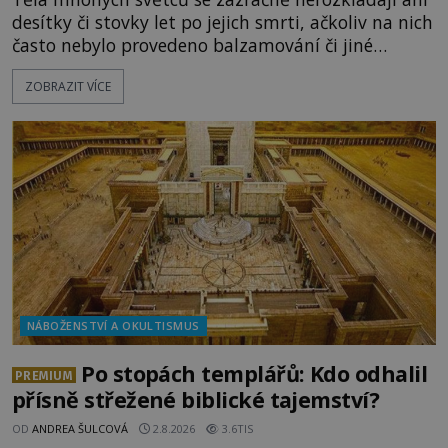
desítky či stovky let po jejich smrti, ačkoliv na nich
často nebylo provedeno balzamování či jiné
pokusy o konzervaci. Neporušené ostatky bývají
ZOBRAZIT VÍCE
považovány za důkaz svatosti zemřelých. Jaké
tajemné síly těla významných náboženských
osobností ochraňují? Na hřbitově u kláštera
Milosrdných
NÁBOŽENSTVÍ A OKULTISMUS
Po stopách templářů: Kdo odhalil
PREMIUM
přísně střežené biblické tajemství?
OD
ANDREA ŠULCOVÁ
2.8.2026
3.6TIS