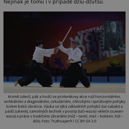
Nejinak je tomu i v případě džiu-džutsu.
Kromě úderů, pák a hodů se protivníkovy akce ruší horizontálními,
vertikálními a diagonálními, cirkulárními, sférickými i spirálovými pohyby
kolem boků obránce. Výuka se týká základních pohybů (tai-sabaki) a
pádů (ukemi), samotných technik v postoji (tači-waza) i vkleče (suwari-
waza) a práce s tradičními zbraněmi (nůž – tantó, meč – bokken, hůl –
džó). Foto: Truthsayer9 / CC BY-SA 3.0