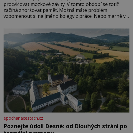
procvičovat mozkové závity. V tomto období se totiž
začíná zhoršovat paměť. Možná máte problém
vzpomenout si na jméno kolegy z práce. Nebo marně v
paměti lovíte název knížky, kterou jste nedávno přečetli.
Je to opravdu tak, s věkem jako kdyby se paměť
rozhodla stávkovat. Cvičte
epochanacestach.cz
Poznejte údolí Desné: od Dlouhých strání po