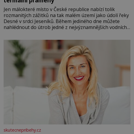
termální prameny
Jen málokteré místo v České republice nabízí tolik
rozmanitých zážitků na tak malém území jako údolí řeky
Desné v srdci Jeseníků. Během jediného dne můžete
nahlédnout do útrob jedné z nejvýznamnějších vodních
elektráren v Evropě, vydat se na horské hřebeny, projet
se na koloběžce a den zakončit poznáváním památek ve
Velkých Losinách nebo v termálním
skutecnepribehy.cz