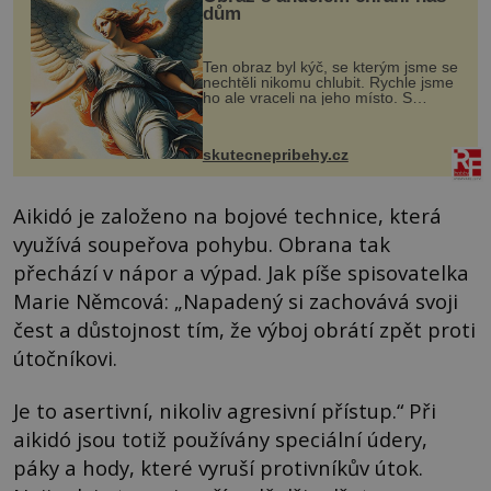
dům
Ten obraz byl kýč, se kterým jsme se
nechtěli nikomu chlubit. Rychle jsme
ho ale vraceli na jeho místo. S
manželem Vaškem jsme si pořídili
chaloupku, takový domek na severu
Čech, kde jsme si naplánova...
skutecnepribehy.cz
Aikidó je založeno na bojové technice, která
využívá soupeřova pohybu. Obrana tak
přechází v nápor a výpad. Jak píše spisovatelka
Marie Němcová: „Napadený si zachovává svoji
čest a důstojnost tím, že výboj obrátí zpět proti
útočníkovi.
Je to asertivní, nikoliv agresivní přístup.“ Při
aikidó jsou totiž používány speciální údery,
páky a hody, které vyruší protivníkův útok.