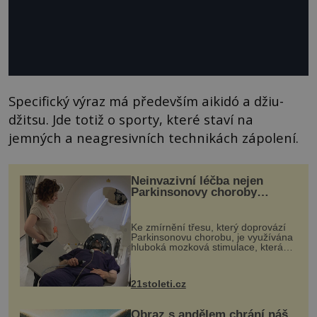
Specifický výraz má především aikidó a džiu-
džitsu. Jde totiž o sporty, které staví na
jemných a neagresivních technikách zápolení.
Neinvazivní léčba nejen
Parkinsonovy choroby
pomocí ultrazvukové
„helmy“
Ke zmírnění třesu, který doprovází
Parkinsonovu chorobu, je využívána
hluboká mozková stimulace, která
však vyžaduje vysoce invazivní
zákrok. Ultrazvuk zase není vhodný
k dostatečně přesnému zacílení ...
21stoleti.cz
Obraz s andělem chrání náš