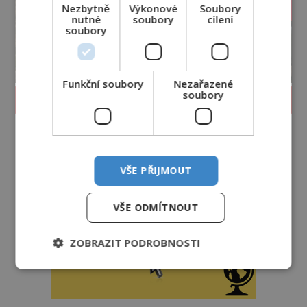
Nezbytně
Výkonové
Soubory
nutné
soubory
cílení
soubory
Funkční soubory
Nezařazené
soubory
PROLISTOVAT ČASOPIS
VŠE PŘIJMOUT
VŠE ODMÍTNOUT
ZOBRAZIT PODROBNOSTI