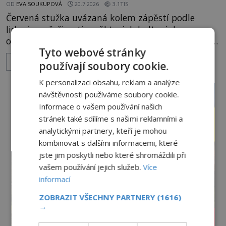
OD
EVA SOUKUPOVÁ
20.7.2026
3.1TIS
Červená stužka uvázaná kolem zápěstí podle
lidové pověrčivosti v některých kulturách
ochraňuje svého nositele před zlým okem, kletbou,
Tyto webové stránky
která může přivodit neštěstí či nemoc. S tímto
ZOBRAZIT VÍCE
nenápadným symbolem magické ochrany lze
používají soubory cookie.
občas spatřit i různé celebrity včetně Madonny
K personalizaci obsahu, reklam a analýze
nebo Leonarda DiCapria. Na Blízkém východě a v
návštěvnosti používáme soubory cookie.
židovských komunitách po celém světě, je
Informace o vašem používání našich
stránek také sdílíme s našimi reklamními a
analytickými partnery, kteří je mohou
kombinovat s dalšími informacemi, které
jste jim poskytli nebo které shromáždili při
vašem používání jejich služeb.
Více
informací
ZOBRAZIT VŠECHNY PARTNERY
(1616)
→