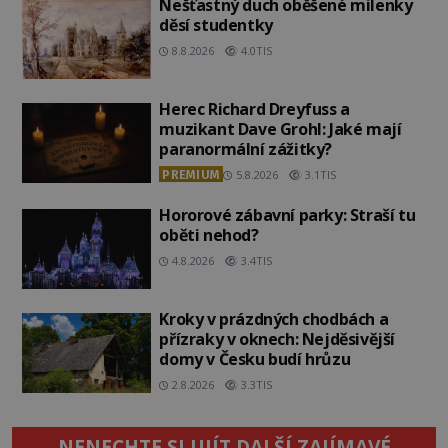
Nešťastný duch oběšené milenky
děsí studentky
8.8.2026
4.0TIS
Herec Richard Dreyfuss a
muzikant Dave Grohl: Jaké mají
paranormální zážitky?
PREMIUM
5.8.2026
3.1TIS
Hororové zábavní parky: Straší tu
oběti nehod?
4.8.2026
3.4TIS
Kroky v prázdných chodbách a
přízraky v oknech: Nejděsivější
domy v Česku budí hrůzu
2.8.2026
3.3TIS
NENECHTE SI UJÍT DALŠÍ ZAJÍMAVÉ