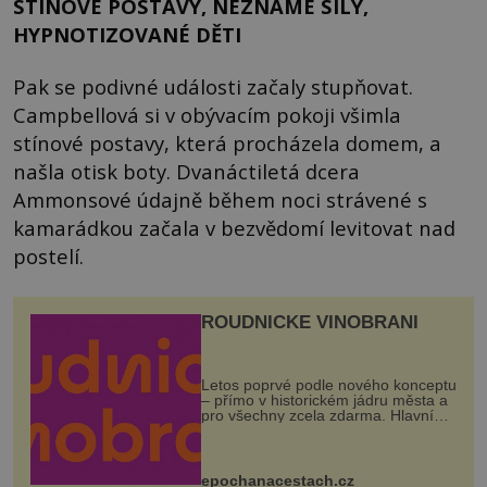
STÍNOVÉ POSTAVY, NEZNÁMÉ SÍLY,
HYPNOTIZOVANÉ DĚTI
Pak se podivné události začaly stupňovat.
Campbellová si v obývacím pokoji všimla
stínové postavy, která procházela domem, a
našla otisk boty. Dvanáctiletá dcera
Ammonsové údajně během noci strávené s
kamarádkou začala v bezvědomí levitovat nad
postelí.
ROUDNICKÉ VINOBRANÍ
Letos poprvé podle nového konceptu
– přímo v historickém jádru města a
pro všechny zcela zdarma. Hlavní
program se odehraje na Karlově a
Husově náměstí. Návštěvníci se
mohou těšit na víno, burčák, pes...
epochanacestach.cz