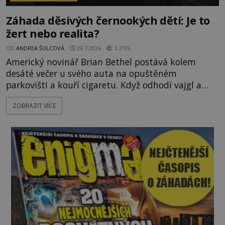
Záhada děsivých černookých dětí: Je to
žert nebo realita?
OD
ANDREA ŠULCOVÁ
29.7.2026
3.2TIS
Americký novinář Brian Bethel postává kolem
desáté večer u svého auta na opuštěném
parkovišti a kouří cigaretu. Když odhodí vajgl a
chystá se nastoupit do auta, přijdou k němu dva
ZOBRAZIT VÍCE
mladí chlapci, kterým může být okolo 14 let.
„Pane, byl byste tak laskav a svezl nás domů? Je to
pouhých několik minut od tohoto parkoviště,“
zeptá se suverénně jeden z nich. P