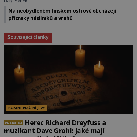
Další článek
Na neobydleném finském ostrově obcházejí
přízraky násilníků a vrahů
Související články
PARANORMÁLNÍ JEVY
Herec Richard Dreyfuss a
PREMIUM
muzikant Dave Grohl: Jaké mají