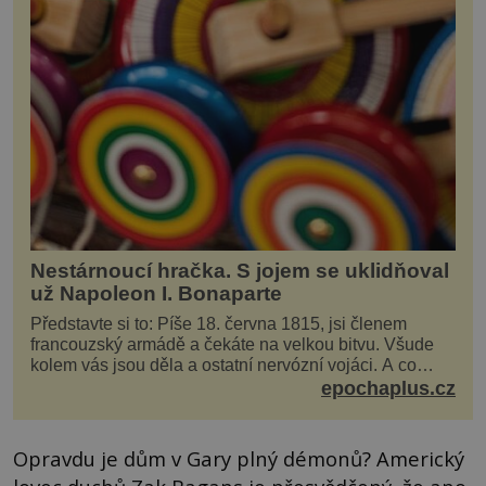
Nestárnoucí hračka. S jojem se uklidňoval
už Napoleon I. Bonaparte
Představte si to: Píše 18. června 1815, jsi členem
francouzský armádě a čekáte na velkou bitvu. Všude
kolem vás jsou děla a ostatní nervózní vojáci. A co
děláte vy? Hrajete si… s jojem! Zdá se v...
epochaplus.cz
Opravdu je dům v Gary plný démonů? Americký