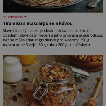
nejsemsama.cz
Tiramisu s mascarpone a kávou
Slavný italský dezert je ideální tečkou za rodinným
obědem i slavnostní večeří a jeho příprava je jednodušší,
než se může zdát. Ingredience pro 4 osoby: 250 g
mascarpone 3 vejce 80 g cukru 200 g cukrářských
piškotů 250 ml silné kávy 2 lžíce amaretta kakao na
posypání Postup: Oddělte žloutky od bílků. Žloutky
vyšlehejte s cukrem do světlé pěny a postupně do nich
vmíchejte mascarpone, aby vznikl hladký