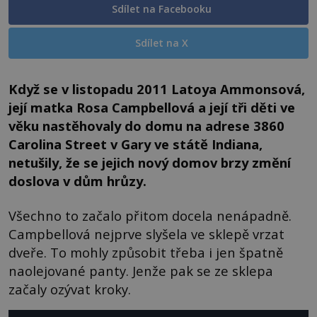
Sdílet na Facebooku
Sdílet na X
Když se v listopadu 2011 Latoya Ammonsová,
její matka Rosa Campbellová a její tři děti ve
věku nastěhovaly do domu na adrese 3860
Carolina Street v Gary ve státě Indiana,
netušily, že se jejich nový domov brzy změní
doslova v dům hrůzy.
Všechno to začalo přitom docela nenápadně.
Campbellová nejprve slyšela ve sklepě vrzat
dveře. To mohly způsobit třeba i jen špatně
naolejované panty. Jenže pak se ze sklepa
začaly ozývat kroky.