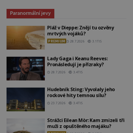
Paranormální jevy
Pláž v Dieppe: Znějí tu ozvěny
mrtvých vojáků?
PREMIUM
28.7.2026
3.1TIS
Lady Gaga i Keanu Reeves:
Pronásledují je přízraky?
28.7.2026
3.4TIS
Hudebník Sting: Vyvolaly jeho
rockové hity temnou sílu?
23.7.2026
3.4TIS
Strážci Eilean Mòr: Kam zmizeli tři
muži z opuštěného majáku?