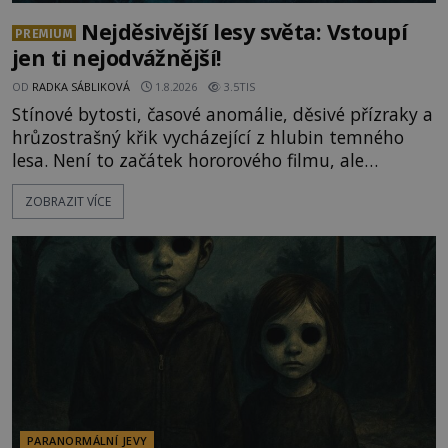
Nejděsivější lesy světa: Vstoupí
PREMIUM
jen ti nejodvážnější!
OD
RADKA SÁBLIKOVÁ
1.8.2026
3.5TIS
Stínové bytosti, časové anomálie, děsivé přízraky a
hrůzostrašný křik vycházející z hlubin temného
lesa. Není to začátek hororového filmu, ale
události, které popisují návštěvníci lesů, které jsou
ZOBRAZIT VÍCE
označovány jako nejděsivější na světě. Lidé bydlící
v jejich blízkosti se jim i za bílého dne obloukem
vyhýbají! Už jste o těchto lesích slyšeli? A odvážili
byste se je navštívit? [gallery ids="17
PARANORMÁLNÍ JEVY