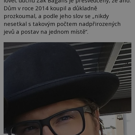
lovec duchů Zak Bagans je přesvědčený, že ano.
Dům v roce 2014 koupil a důkladně
prozkoumal, a podle jeho slov se „nikdy
nesetkal s takovým počtem nadpřirozených
jevů a postav na jednom místě“.