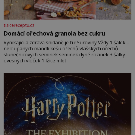
tisicereceptu.cz
Domácí ořechová granola bez cukru
Vynikající a zdravá snídaně je tu! Suroviny Vždy 1 šálek –
neloupaných mandlí kešu ořechů vlašských ořechů
slunečnicových semínek semínek dýně rozinek 3 šálky
ovesných vloček 1 lžíce mlet