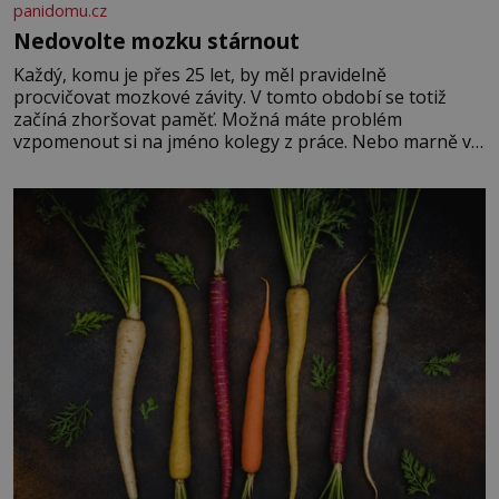
panidomu.cz
Nedovolte mozku stárnout
Každý, komu je přes 25 let, by měl pravidelně
procvičovat mozkové závity. V tomto období se totiž
začíná zhoršovat paměť. Možná máte problém
vzpomenout si na jméno kolegy z práce. Nebo marně v
paměti lovíte název knížky, kterou jste nedávno přečetli.
Je to opravdu tak, s věkem jako kdyby se paměť
rozhodla stávkovat. Cvičte