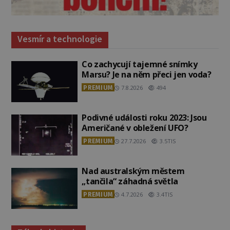
Vesmír a technologie
Co zachycují tajemné snímky
Marsu? Je na něm přeci jen voda?
PREMIUM
7.8.2026
494
Podivné události roku 2023: Jsou
Američané v obležení UFO?
PREMIUM
27.7.2026
3.5TIS
Nad australským městem
„tančila“ záhadná světla
PREMIUM
4.7.2026
3.4TIS