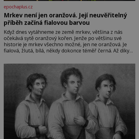
epochaplus.cz
Mrkev není jen oranžová. Její neuvěřitelný
příběh začíná fialovou barvou
Když dnes vytáhneme ze země mrkev, většina z nás
očekává sytě oranžový kořen. Jenže po většinu své
historie je mrkev všechno možné, jen ne oranžová. Je
fialová, žlutá, bílá, někdy dokonce téměř černá. Až díky
stovkám let pečlivého šlechtění se z ní stává zelenina,
bez které si českou zahradu ani nedokážeme představit.
Její příběh je