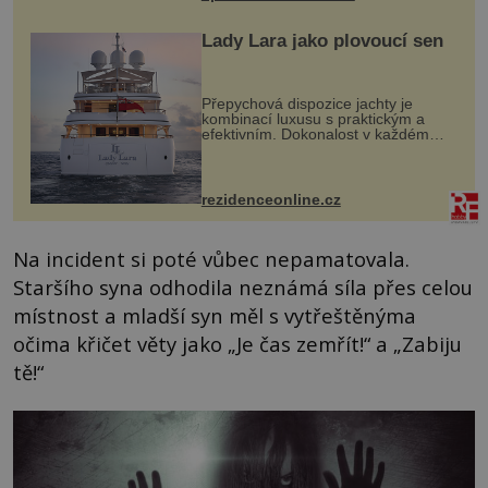
Lady Lara jako plovoucí sen
Přepychová dispozice jachty je
kombinací luxusu s praktickým a
efektivním. Dokonalost v každém
detailu představuje značka Fendi
Casa, kterou byly vybaveny její
paluby. Monacký přístav nabízí
každoročn...
rezidenceonline.cz
Na incident si poté vůbec nepamatovala.
Staršího syna odhodila neznámá síla přes celou
místnost a mladší syn měl s vytřeštěnýma
očima křičet věty jako „Je čas zemřít!“ a „Zabiju
tě!“