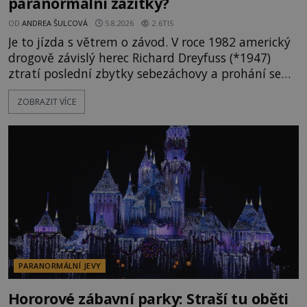
paranormální zážitky?
OD
ANDREA ŠULCOVÁ
5.8.2026
2.6TIS
Je to jízda s větrem o závod. V roce 1982 americký
drogově závislý herec Richard Dreyfuss (*1947)
ztratí poslední zbytky sebezáchovy a prohání se
po silnicích ve svém mercedesu jako utržený ze
ZOBRAZIT VÍCE
řetězu. Vše vyvrcholí katastrofou, když to Dreyfuss
napálí v plné rychlosti do stromu! Policie ve vraku
následně nalezne schovaný kokain. Tímto
momentem se slavnému
PARANORMÁLNÍ JEVY
Hororové zábavní parky: Straší tu oběti