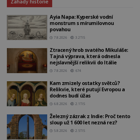
Záhady historie
Ayia Napa: Kyperské vodní
monstrum s mírumilovnou
povahou
7.8.2026
3.2TIS
Ztracený hrob svatého Mikuláše:
Tajná výprava, která odnesla
nejslavnější relikvii do Itálie
7.8.2026
674
Kam zmizely ostatky světců?
Relikvie, které putují Evropou a
dodnes budí úžas
6.8.2026
2.1TIS
Železný zázrak z Indie: Proč tento
sloup už 1 600 let nezná rez?
5.8.2026
2.5TIS