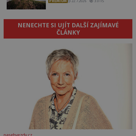
PREMIUM
22.7.2026
3.0TIS
NENECHTE SI UJÍT DALŠÍ ZAJÍMAVÉ
ČLÁNKY
nasehvezdy.cz