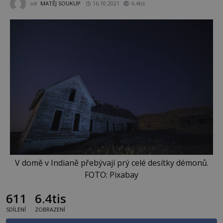
od
MATĚJ SOUKUP
16.10.2021
6.4tis
V domě v Indianě přebývají prý celé desítky démonů.
FOTO: Pixabay
611
6.4tis
SDÍLENÍ
ZOBRAZENÍ