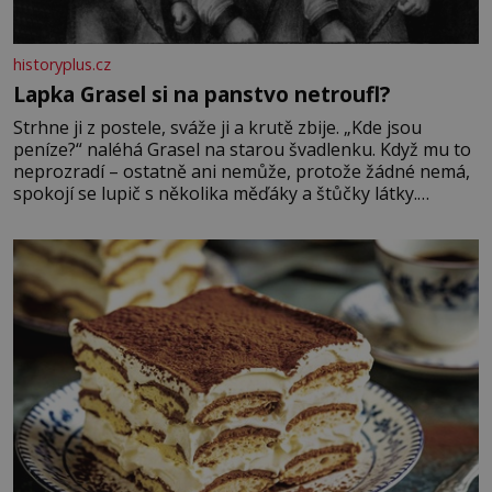
historyplus.cz
Lapka Grasel si na panstvo netroufl?
Strhne ji z postele, sváže ji a krutě zbije. „Kde jsou
peníze?“ naléhá Grasel na starou švadlenku. Když mu to
neprozradí – ostatně ani nemůže, protože žádné nemá,
spokojí se lupič s několika měďáky a štůčky látky.
Zraněná žena pár dní nato umírá. Je to muž nebývale
krutý. Jeho činy budí hrůzu ještě dlouho po jeho smrti