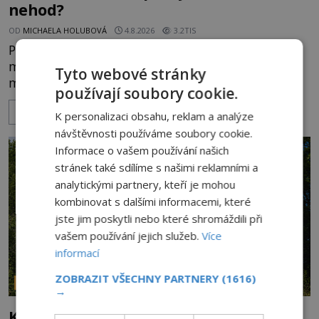
nehod?
OD
MICHAELA HOLUBOVÁ
4.8.2026
3.2TIS
Přibližně 60 km po dálnici od Los Angeles leží
město Anaheim. Jeho název většině Evropanů
Tyto webové stránky
mnoho neřekne. Ale když se zmíní zdejší
používají soubory cookie.
Disneyland, je hned jasno. Zábavní park vyroste na
ZOBRAZIT VÍCE
poklidném místě bývalého sadu pomerančovníků.
K personalizaci obsahu, reklam a analýze
Klid tu teď rozhodně nepanuje, park navštíví
návštěvnosti používáme soubory cookie.
kolem 17 000 000 zábavychtivých lidí ročně. A ač je
Informace o vašem používání našich
velká snaha to utajit, někteří z
stránek také sdílíme s našimi reklamními a
analytickými partnery, kteří je mohou
kombinovat s dalšími informacemi, které
jste jim poskytli nebo které shromáždili při
vašem používání jejich služeb.
Více
informací
ZOBRAZIT VŠECHNY PARTNERY
(1616)
PARANORMÁLNÍ JEVY
→
Kroky v prázdných chodbách a přízraky