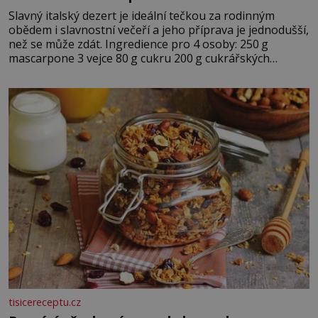
Slavný italský dezert je ideální tečkou za rodinným
obědem i slavnostní večeří a jeho příprava je jednodušší,
než se může zdát. Ingredience pro 4 osoby: 250 g
mascarpone 3 vejce 80 g cukru 200 g cukrářských
piškotů 250 ml silné kávy 2 lžíce amaretta kakao na
posypání Postup: Oddělte žloutky od bílků. Žloutky
vyšlehejte s cukrem do světlé pěny a postupně do nich
vmíchejte mascarpone, aby vznikl hladký
tisicereceptu.cz