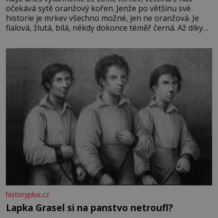
očekává sytě oranžový kořen. Jenže po většinu své
historie je mrkev všechno možné, jen ne oranžová. Je
fialová, žlutá, bílá, někdy dokonce téměř černá. Až díky
stovkám let pečlivého šlechtění se z ní stává zelenina,
bez které si českou zahradu ani nedokážeme představit.
Její příběh je
historyplus.cz
Lapka Grasel si na panstvo netroufl?