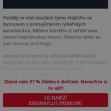
Později se stal součástí týmu stojícího za
byznysem s pronajímáním rybářských
katamaránů, během kterého si zařídil svou
vlastní kapitánskou licenci. Dlouhou dobu se
pak věnoval jachtingu.
Aktivně se účastnil a vyhrával téměř každý
oceánský závod v této disciplíně. Z toho vyplývá,
že je opravdový znalec moří, oceánů,
profesionálního lovu ryb i všemožných plavidel.
Zbývá vám 97
%
článku k dočtení. Nenechte si
to ujít!
CO NABÍZÍ
ENIGMAPLUS PREMIUM?