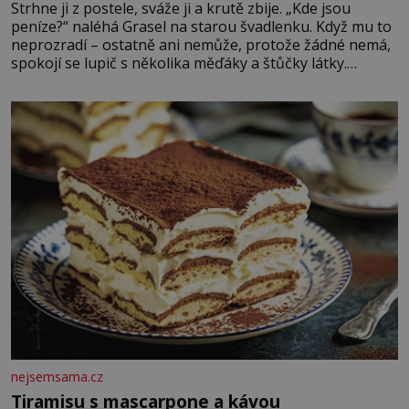
Strhne ji z postele, sváže ji a krutě zbije. „Kde jsou
peníze?“ naléhá Grasel na starou švadlenku. Když mu to
neprozradí – ostatně ani nemůže, protože žádné nemá,
spokojí se lupič s několika měďáky a štůčky látky.
Zraněná žena pár dní nato umírá. Je to muž nebývale
krutý. Jeho činy budí hrůzu ještě dlouho po jeho smrti
nejsemsama.cz
Tiramisu s mascarpone a kávou