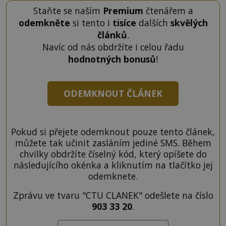
Staňte se naším
Premium
čtenářem a
odemkněte
si tento i
tisíce
dalších
skvělých
článků
.
Navíc od nás obdržíte i celou řadu
hodnotných bonusů
!
ODEMKNOUT ČLÁNEK
Pokud si přejete odemknout pouze tento článek,
můžete tak učinit zasláním jediné SMS. Během
chvilky obdržíte číselný kód, který opíšete do
následujícího okénka a kliknutím na tlačítko jej
odemknete.
Zprávu ve tvaru "CTU CLANEK" odešlete na číslo
903 33 20
.