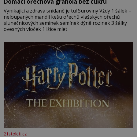
Domácí ořechová granola bez cukru
Vynikající a zdravá snídaně je tu! Suroviny Vždy 1 šálek –
neloupaných mandlí kešu ořechů vlašských ořechů
slunečnicových semínek semínek dýně rozinek 3 šálky
ovesných vloček 1 lžíce mlet
21stoleti.cz