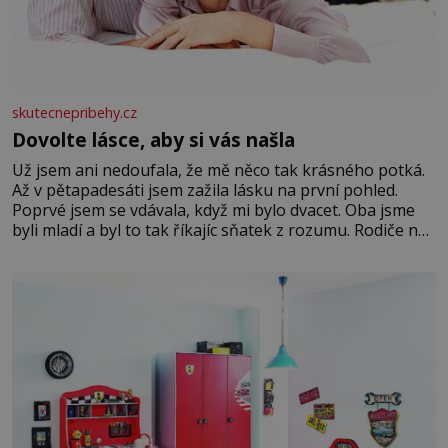
skutecnepribehy.cz
Dovolte lásce, aby si vás našla
Už jsem ani nedoufala, že mě něco tak krásného potká.
Až v pětapadesáti jsem zažila lásku na první pohled.
Poprvé jsem se vdávala, když mi bylo dvacet. Oba jsme
byli mladí a byl to tak říkajíc sňatek z rozumu. Rodiče nás
dali dohromady, Toník byl dobře zaopatřený mladý muž.
Manželství nám oběma moc nesvědčilo, brzy jsme zjistili,
že