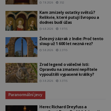
7.8.2026
352
Kam zmizely ostatky světců?
Relikvie, které putují Evropou a
dodnes budí úžas
6.8.2026
1.9TIS
Železný zázrak z Indie: Proč tento
sloup už 1 600 let nezná rez?
5.8.2026
2.3TIS
Zrod legend o válečné lsti:
Opravdu na zmatení nepřítele
vypouštěli vypasené králíky?
3.8.2026
3.3TIS
Paranormální jevy
Herec Richard Dreyfuss a