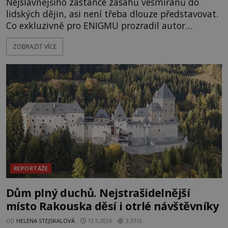
Nejslavnějšího zastánce zásahů vesmířanů do
lidských dějin, asi není třeba dlouze představovat.
Co exkluzivně pro ENIGMU prozradil autor
Vzpomínek na budoucnost, švýcarský badatel
ZOBRAZIT VÍCE
Erich von Däniken? Orbitální stanice Viking 1
přelétá na oběžné dráze nad rudou planetou. Když
je umělá družice od povrchu Marsu vzdálena asi
1873 kilometrů, nachá
REPORTÁŽE
Dům plný duchů. Nejstrašidelnější
místo Rakouska děsí i otrlé návštěvníky
OD
HELENA STEJSKALOVÁ
13.5.2026
3.5TIS