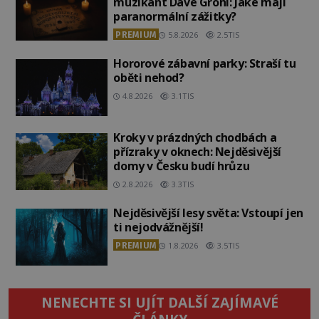
muzikant Dave Grohl: Jaké mají
paranormální zážitky?
PREMIUM
5.8.2026
2.5TIS
Hororové zábavní parky: Straší tu
oběti nehod?
4.8.2026
3.1TIS
Kroky v prázdných chodbách a
přízraky v oknech: Nejděsivější
domy v Česku budí hrůzu
2.8.2026
3.3TIS
Nejděsivější lesy světa: Vstoupí jen
ti nejodvážnější!
PREMIUM
1.8.2026
3.5TIS
NENECHTE SI UJÍT DALŠÍ ZAJÍMAVÉ