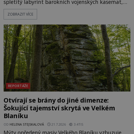
spletitý labyrint barokních vojenských kasemat,
zapomenuté chrámy a vzácné národní poklady.
ZOBRAZIT VÍCE
Hluboko uvnitř mohutné skály nad řekou Vltavou
pulzuje skrytá historie, která se dodnes úspěšně
vyhýbá shonu moderní metropole. Místo, ke
kterému se vážou nejstarší české mýty, ve svých
temných útrobách střeží monumentální
REPORTÁŽE
Otvírají se brány do jiné dimenze:
Šokující tajemství skrytá ve Velkém
Blaníku
OD
HELENA STEJSKALOVÁ
21.7.2026
3.4TIS
Mýty opředený masiv Velkého Blaníku vzbuzuje