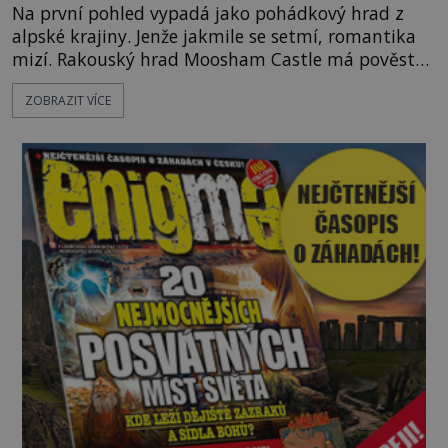
Na první pohled vypadá jako pohádkový hrad z
alpské krajiny. Jenže jakmile se setmí, romantika
mizí. Rakouský hrad Moosham Castle má pověst
nejděsivějšího domu v celé zemi. Lidé tu údajně
ZOBRAZIT VÍCE
slyší kroky v prázdných chodbách, šeptání ze zdí i
nářek mrtvých. A záhadologové tvrdí, že zdejší
temná minulost mohla zanechat něco, co se
dodnes nepodařilo vysvětlit. Kamenný hrad stojí v
horách Salcburska u