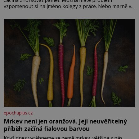
začíná zhoršovat paměť. Možná máte problém
vzpomenout si na jméno kolegy z práce. Nebo marně v
paměti lovíte název knížky, kterou jste nedávno přečetli.
Je to opravdu tak, s věkem jako kdyby se paměť
rozhodla stávkovat. Cvičte
epochaplus.cz
Mrkev není jen oranžová. Její neuvěřitelný
příběh začíná fialovou barvou
Když dnes vytáhneme ze země mrkev, většina z nás