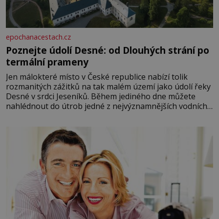
epochanacestach.cz
Poznejte údolí Desné: od Dlouhých strání po
termální prameny
Jen málokteré místo v České republice nabízí tolik
rozmanitých zážitků na tak malém území jako údolí řeky
Desné v srdci Jeseníků. Během jediného dne můžete
nahlédnout do útrob jedné z nejvýznamnějších vodních
elektráren v Evropě, vydat se na horské hřebeny, projet
se na koloběžce a den zakončit poznáváním památek ve
Velkých Losinách nebo v termálním