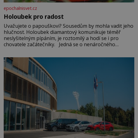
epochalnisvet.cz
Holoubek pro radost
Uvažujete o papouškovi? Sousedům by mohla vadit jeho
hlučnost. Holoubek diamantový komunikuje téměř
neslyšitelným pípáním, je roztomilý a hodí se i pro
chovatele začátečníky. Jedná se o nenáročného
klidného ptáčka, který většinu dne jen posedává. Hodně
času tráví na zemi, kde sbírá zbytky semínek Jeho
domovinou je prakticky celá Austrálie s výjimkou
pobřežní oblasti.