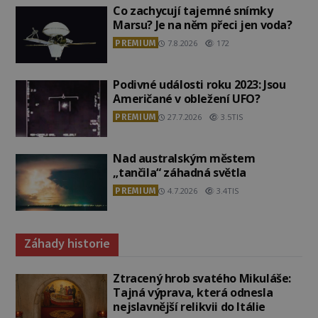
Co zachycují tajemné snímky
Marsu? Je na něm přeci jen voda?
PREMIUM
7.8.2026
172
Podivné události roku 2023: Jsou
Američané v obležení UFO?
PREMIUM
27.7.2026
3.5TIS
Nad australským městem
„tančila“ záhadná světla
PREMIUM
4.7.2026
3.4TIS
Záhady historie
Ztracený hrob svatého Mikuláše:
Tajná výprava, která odnesla
nejslavnější relikvii do Itálie