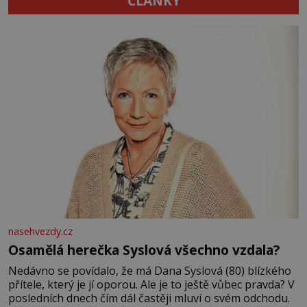
ČLÁNKY
nasehvezdy.cz
Osamělá herečka Syslová všechno vzdala?
Nedávno se povídalo, že má Dana Syslová (80) blízkého
přítele, který je jí oporou. Ale je to ještě vůbec pravda? V
posledních dnech čím dál častěji mluví o svém odchodu.