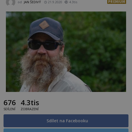
PREMIUM
od
JAN ŠEDIVÝ
21.9.2020
4.3tis
676
4.3tis
SDÍLENÍ
ZOBRAZENÍ
Sdílet na Facebooku