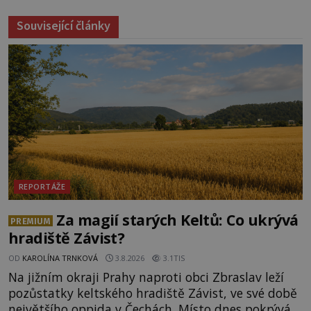
Související články
REPORTÁŽE
Za magií starých Keltů: Co ukrývá
PREMIUM
hradiště Závist?
OD
KAROLÍNA TRNKOVÁ
3.8.2026
3.1TIS
Na jižním okraji Prahy naproti obci Zbraslav leží
pozůstatky keltského hradiště Závist, ve své době
největšího oppida v Čechách. Místo dnes pokrývá