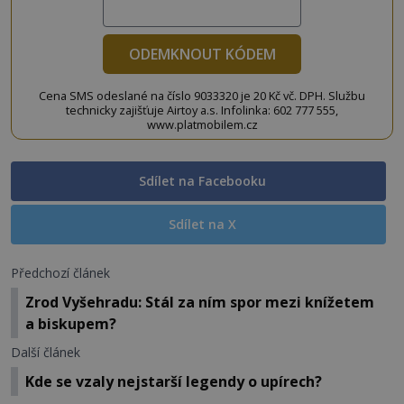
ODEMKNOUT KÓDEM
Cena SMS odeslané na číslo 9033320 je 20 Kč vč. DPH. Službu
technicky zajišťuje Airtoy a.s. Infolinka: 602 777 555,
www.platmobilem.cz
Sdílet na Facebooku
Sdílet na X
Předchozí článek
Zrod Vyšehradu: Stál za ním spor mezi knížetem
a biskupem?
Další článek
Kde se vzaly nejstarší legendy o upírech?