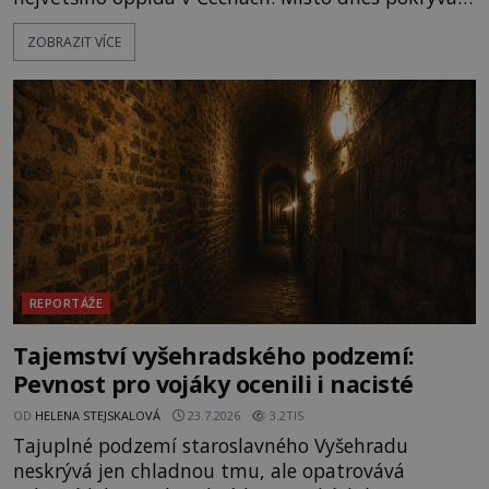
les, zbytky po kdysi monumentálním hradišti jsou
ZOBRAZIT VÍCE
ale v terénu patrné stále. Co dalšího tu po Keltech
zůstalo? Prozkoumejte to spolu s ENIGMOU! Na
vrch Hr
REPORTÁŽE
Tajemství vyšehradského podzemí:
Pevnost pro vojáky ocenili i nacisté
OD
HELENA STEJSKALOVÁ
23.7.2026
3.2TIS
Tajuplné podzemí staroslavného Vyšehradu
neskrývá jen chladnou tmu, ale opatrovává