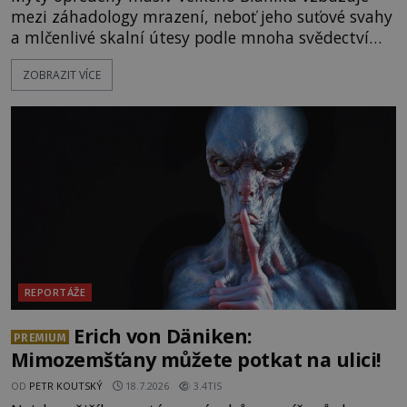
mezi záhadology mrazení, neboť jeho suťové svahy
a mlčenlivé skalní útesy podle mnoha svědectví
fungují jako anomální zóny, kde selhává lidské
ZOBRAZIT VÍCE
vnímání času i prostoru. Geologické anomálie hory
nenechávají nikoho chladným a esoterici i
badatelé zde odkrývají indicie, které propojují
prastaré pohanské kulty, keltské svatyně a zprávy
o lidech, kteří v
REPORTÁŽE
Erich von Däniken:
PREMIUM
Mimozemšťany můžete potkat na ulici!
OD
PETR KOUTSKÝ
18.7.2026
3.4TIS