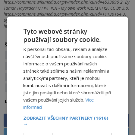
https://commons.wikimedia.org/w/index.php?curid=4533896 2. By
Tamar Hayardeni תמר הירדני - My own work יצרתי בעצמי, CC BY 3.0,
https://commons.wikimedia.org/w/index.php?curid=11136164 3.
By Omerm - Own work, CC BY-SA 4.0,
https://commons.wikimedia.org/w/index.php?curid=36378726
Tyto webové stránky
používají soubory cookie.
archeologické nálezy
Štítky:
K personalizaci obsahu, reklam a analýze
archeologické objevy
archeologie
návštěvnosti používáme soubory cookie.
Informace o vašem používání našich
archeologové
Bible
církev
David
stránek také sdílíme s našimi reklamními a
katolická církev
nabozenstvi
pevnost
analytickými partnery, kteří je mohou
kombinovat s dalšími informacemi, které
stavba
tajemná stavba
jste jim poskytli nebo které shromáždili při
vašem používání jejich služeb.
Více
Izrael
Lokalita:
informací
ZOBRAZIT VŠECHNY PARTNERY
(1616)
Sdílet na Facebooku
→
Sdílet na X