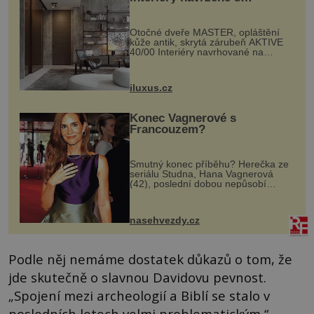
rozumem i vášní!
Otočné dveře MASTER, opláštění
kůže antik, skrytá zárubeň AKTIVE
40/00 Interiéry navrhované na
zakázku často vyžadují atypické
rozměry nejen nábytku, ale i
otvorových prvků. Technické zázemí
iluxus.cz
dnes umož...
Konec Vagnerové s
Francouzem?
Smutný konec příběhu? Herečka ze
seriálu Studna, Hana Vagnerová
(42), poslední dobou nepůsobí
nejšťastněji. Ačkoli časy její anorexie
jsou už dávno pryč a opět se pyšnila
ženskými křivkami, najednou s...
nasehvezdy.cz
Podle něj nemáme dostatek důkazů o tom, že
jde skutečně o slavnou Davidovu pevnost.
„Spojení mezi archeologií a Biblí se stalo v
posledních letech velmi problematickým,“