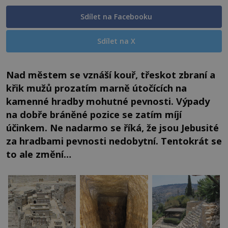
Sdílet na Facebooku
Sdílet na X
Nad městem se vznáší kouř, třeskot zbraní a
křik mužů prozatím marně útočících na
kamenné hradby mohutné pevnosti. Výpady
na dobře bráněné pozice se zatím míjí
účinkem. Ne nadarmo se říká, že jsou Jebusité
za hradbami pevnosti nedobytní. Tentokrát se
to ale změní…