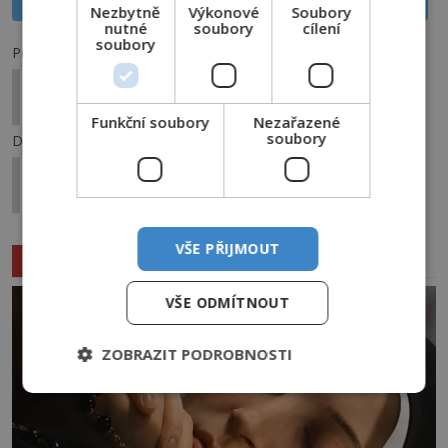
Nezbytně
Výkonové
Soubory
nutné
soubory
cílení
soubory
Předchozí článek
Les Hoia Baciu: Kdo má na svědomí záhadné
mizení lidi?
Funkční soubory
Nezařazené
soubory
Další článek
Duchové v životě hollywoodských hereček:
Dědeček se vrací ze záhrobí
VŠE PŘIJMOUT
Související články
VŠE ODMÍTNOUT
ZOBRAZIT PODROBNOSTI