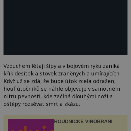
Vzduchem létají šípy a v bojovém ryku zaniká
křik desítek a stovek zraněných a umírajících.
Když už se zdá, že bude útok zcela odražen,
houf útočníků se náhle objevuje v samotném
nitru pevnosti, kde začíná dlouhými noži a
oštěpy rozsévat smrt a zkázu.
ROUDNICKÉ VINOBRANÍ