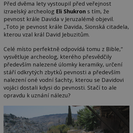
Před dvěma lety vystoupil před veřejnost
izraelský archeolog
Eli Shukron
s tím, že
pevnost krále Davida v Jeruzalémě objevil.
„Toto je pevnost krále Davida, Sionská citadela,
kterou vzal král David Jebuzitům.
Celé místo perfektně odpovídá tomu z Bible,“
vysvětluje archeolog, kterého přesvědčily
především nalezené úlomky keramiky, určení
stáří odkrytých zbytků pevnosti a především
nalezení oné vodní šachty, kterou se Davidovi
vojáci dostali kdysi do pevnosti. Stačí to ale
opravdu k uznání nálezu?