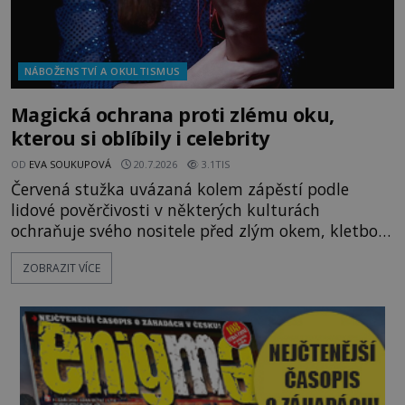
NÁBOŽENSTVÍ A OKULTISMUS
Magická ochrana proti zlému oku,
kterou si oblíbily i celebrity
OD
EVA SOUKUPOVÁ
20.7.2026
3.1TIS
Červená stužka uvázaná kolem zápěstí podle
lidové pověrčivosti v některých kulturách
ochraňuje svého nositele před zlým okem, kletbou,
která může přivodit neštěstí či nemoc. S tímto
ZOBRAZIT VÍCE
nenápadným symbolem magické ochrany lze
občas spatřit i různé celebrity včetně Madonny
nebo Leonarda DiCapria. Na Blízkém východě a v
židovských komunitách po celém světě, je