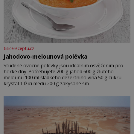
tisicereceptu.cz
Jahodovo-melounová polévka
Studené ovocné polévky jsou ideálním osvěžením pro
horké dny. Potřebujete 200 g jahod 600 g žlutého
melounu 100 ml sladkého dezertního vína 50 g cukru
krystal 1 lžíci medu 200 g zakysané sm