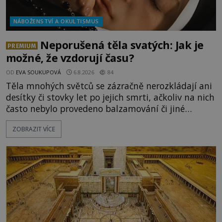
NÁBOŽENSTVÍ A OKULTISMUS
Neporušená těla svatých: Jak je
PREMIUM
možné, že vzdorují času?
OD
EVA SOUKUPOVÁ
6.8.2026
84
Těla mnohých světců se zázračně nerozkládají ani
desítky či stovky let po jejich smrti, ačkoliv na nich
často nebylo provedeno balzamování či jiné
pokusy o konzervaci. Neporušené ostatky bývají
ZOBRAZIT VÍCE
považovány za důkaz svatosti zemřelých. Jaké
tajemné síly těla významných náboženských
osobností ochraňují? Na hřbitově u kláštera
Milosrdných