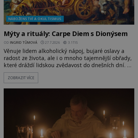
NÁBOŽENSTVÍ A OKULTISMUS
Mýty a rituály: Carpe Diem s Dionýsem
OD
INGRID TŮMOVÁ
27.7.2026
3.1TIS
Věnuje lidem alkoholický nápoj, bujaré oslavy a
radost ze života, ale i o mnoho tajemnější obřady,
které dráždí lidskou zvědavost do dnešních dní. Co
doopravdy představuje bůh, jemuž Římané říkají
ZOBRAZIT VÍCE
Bakchus? Mytologický příběh řeckého boha
Dionýsa není zrovna idylická pohádka. Bůh Zeus jej
zplodí se svou milenkou Semelou, což Diova žena
Héra nemůže nechat b