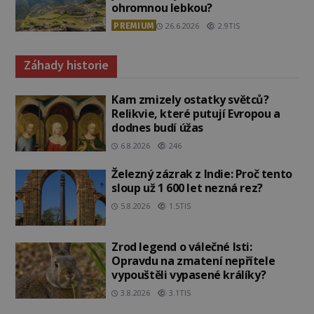
ohromnou lebkou?
PREMIUM
26.6.2026
2.9TIS
Záhady historie
Kam zmizely ostatky světců?
Relikvie, které putují Evropou a
dodnes budí úžas
6.8.2026
246
Železný zázrak z Indie: Proč tento
sloup už 1 600 let nezná rez?
5.8.2026
1.5TIS
Zrod legend o válečné lsti:
Opravdu na zmatení nepřítele
vypouštěli vypasené králíky?
3.8.2026
3.1TIS