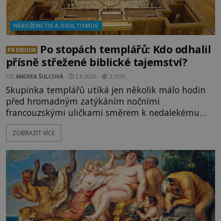
NÁBOŽENSTVÍ A OKULTISMUS
Po stopách templářů: Kdo odhalil
PREMIUM
přísně střežené biblické tajemství?
OD
ANDREA ŠULCOVÁ
2.8.2026
3.5TIS
Skupinka templářů utíká jen několik málo hodin
před hromadným zatýkáním nočními
francouzskými uličkami směrem k nedalekému
přístavu. Jeden z nich má přes ramena ranec s
ZOBRAZIT VÍCE
tajemným obsahem. Kapitán lodi už na ně čeká.
„Dejte to do podpalubí a připravte se. Za chvíli
vyplouváme,“ sdělí jim. „Kam máme namířeno,
kapitáne?“ zeptá se ho jeden z templářů. „Do Sk