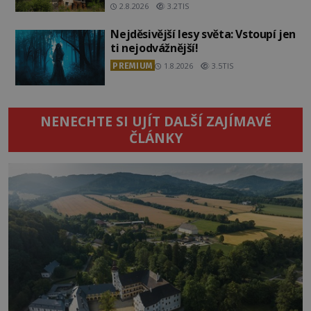
2.8.2026
3.2TIS
Nejděsivější lesy světa: Vstoupí jen
ti nejodvážnější!
PREMIUM
1.8.2026
3.5TIS
NENECHTE SI UJÍT DALŠÍ ZAJÍMAVÉ
ČLÁNKY