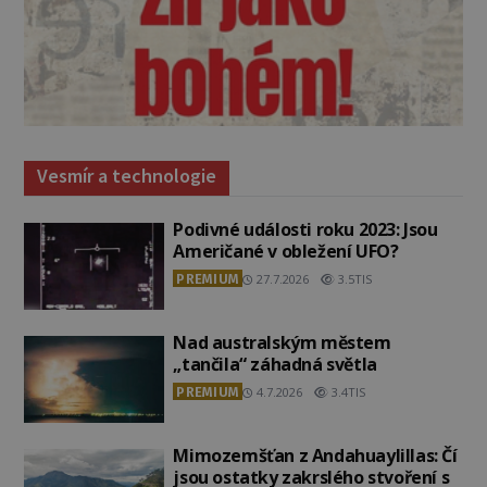
Vesmír a technologie
Podivné události roku 2023: Jsou
Američané v obležení UFO?
PREMIUM
27.7.2026
3.5TIS
Nad australským městem
„tančila“ záhadná světla
PREMIUM
4.7.2026
3.4TIS
Mimozemšťan z Andahuaylillas: Čí
jsou ostatky zakrslého stvoření s