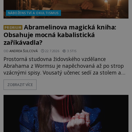
NÁBOŽENSTVÍ A OKULTISMUS
Abramelinova magická kniha:
PREMIUM
Obsahuje mocná kabalistická
zaříkávadla?
OD
ANDREA ŠULCOVÁ
22.7.2026
3.5TIS
Prostorná studovna židovského vzdělance
Abrahama z Wormsu je napěchovaná až po strop
vzácnými spisy. Vousatý učenec sedí za stolem a
před sebou má rozložený jeden z nejzáhadnějších
ZOBRAZIT VÍCE
magických textů. Jde o Abramelinův grimoár, který
sám sepsal. Skutečně do něj zaznamenal mocná
kouzla, jak si někteří myslí, nebo jde o pouhou
pověru? Už šest měsíců pobývá