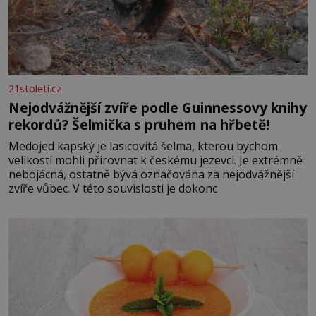
21stoleti.cz
Nejodvážnější zvíře podle Guinnessovy knihy
rekordů? Šelmička s pruhem na hřbetě!
Medojed kapský je lasicovitá šelma, kterou bychom
velikostí mohli přirovnat k českému jezevci. Je extrémně
nebojácná, ostatně bývá označována za nejodvážnější
zvíře vůbec. V této souvislosti je dokonc