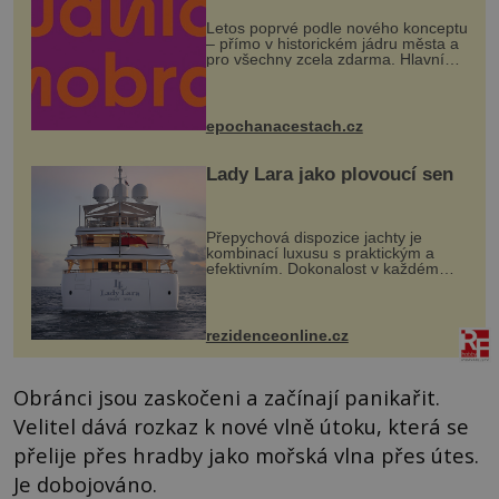
Letos poprvé podle nového konceptu
– přímo v historickém jádru města a
pro všechny zcela zdarma. Hlavní
program se odehraje na Karlově a
Husově náměstí. Návštěvníci se
mohou těšit na víno, burčák, pes...
epochanacestach.cz
Lady Lara jako plovoucí sen
Přepychová dispozice jachty je
kombinací luxusu s praktickým a
efektivním. Dokonalost v každém
detailu představuje značka Fendi
Casa, kterou byly vybaveny její
paluby. Monacký přístav nabízí
každoročn...
rezidenceonline.cz
Obránci jsou zaskočeni a začínají panikařit.
Velitel dává rozkaz k nové vlně útoku, která se
přelije přes hradby jako mořská vlna přes útes.
Je dobojováno.