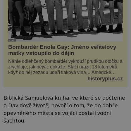
Bombardér Enola Gay: Jméno velitelovy
matky vstoupilo do dějin
Náhle odlehčený bombardér vykrouží prudkou otočku a
zrychluje, jak nejvíc dokáže. Stačí urazit 18 kilometrů,
když do něj zezadu udeří tlaková vlna… Americké
rozhodnutí svrhnout ničivou jadernou bombu ...
historyplus.cz
Biblická Samuelova kniha, ve které se dočteme
o Davidově životě, hovoří o tom, že do dobře
opevněného města se vojáci dostali vodní
šachtou.