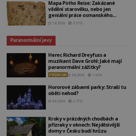
Mapa Piriho Reise: Zakázané
vědění starověku, nebo jen
geniální práce osmanského
admirála?
1.8.2026
3.3TIS
Paranormální jevy
Herec Richard Dreyfuss a
muzikant Dave Grohl: Jaké mají
paranormální zážitky?
PREMIUM
5.8.2026
1.6TIS
Hororové zábavní parky: Straší tu
oběti nehod?
4.8.2026
2.7TIS
Kroky v prázdných chodbách a
přízraky v oknech: Nejděsivější
domy v Česku budí hrůzu