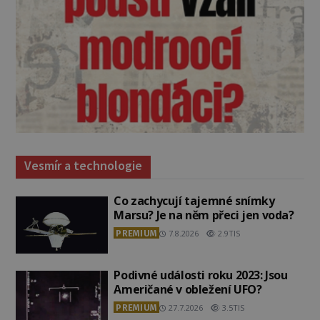
Vesmír a technologie
Co zachycují tajemné snímky
Marsu? Je na něm přeci jen voda?
PREMIUM
7.8.2026
2.9TIS
Podivné události roku 2023: Jsou
Američané v obležení UFO?
PREMIUM
27.7.2026
3.5TIS