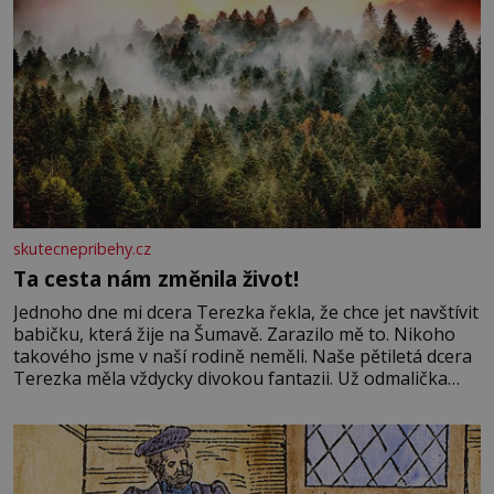
skutecnepribehy.cz
Ta cesta nám změnila život!
Jednoho dne mi dcera Terezka řekla, že chce jet navštívit
babičku, která žije na Šumavě. Zarazilo mě to. Nikoho
takového jsme v naší rodině neměli. Naše pětiletá dcera
Terezka měla vždycky divokou fantazii. Už odmalička
milovala svět pohádek. Každou chvilku mi říkala, že se jí
zdálo o jednorožcích, krásných princeznách, statečných
rytířích a létajících dracích.