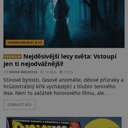
ud
PARANORMÁLNÍ JEVY
Nejděsivější lesy světa: Vstoupí
PREMIUM
jen ti nejodvážnější!
OD
RADKA SÁBLIKOVÁ
1.8.2026
3.5TIS
Stínové bytosti, časové anomálie, děsivé přízraky a
hrůzostrašný křik vycházející z hlubin temného
lesa. Není to začátek hororového filmu, ale
události, které popisují návštěvníci lesů, které jsou
ZOBRAZIT VÍCE
označovány jako nejděsivější na světě. Lidé bydlící
v jejich blízkosti se jim i za bílého dne obloukem
vyhýbají! Už jste o těchto lesích slyšeli? A odvážili
byste se je navštívit? [gallery ids="17