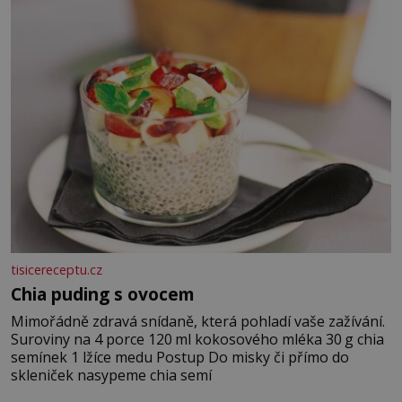
jarní cibulku ✿ 1 lžíci sezamových semínek
tisicereceptu.cz
Chia puding s ovocem
Mimořádně zdravá snídaně, která pohladí vaše zažívání.
Suroviny na 4 porce 120 ml kokosového mléka 30 g chia
semínek 1 lžíce medu Postup Do misky či přímo do
skleniček nasypeme chia semí