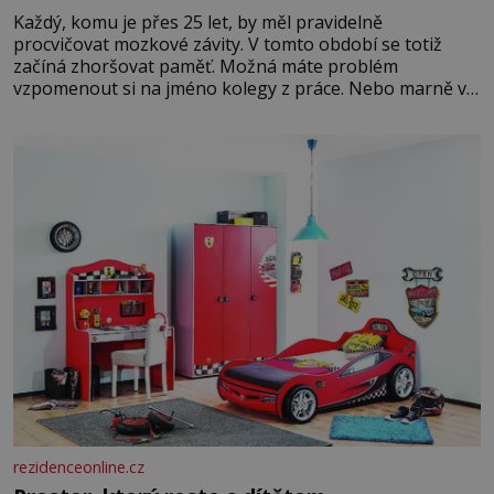
Každý, komu je přes 25 let, by měl pravidelně
procvičovat mozkové závity. V tomto období se totiž
začíná zhoršovat paměť. Možná máte problém
vzpomenout si na jméno kolegy z práce. Nebo marně v
paměti lovíte název knížky, kterou jste nedávno přečetli.
Je to opravdu tak, s věkem jako kdyby se paměť
rozhodla stávkovat. Cvičte
rezidenceonline.cz