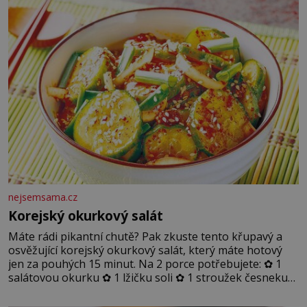
nejsemsama.cz
Korejský okurkový salát
Máte rádi pikantní chutě? Pak zkuste tento křupavý a
osvěžující korejský okurkový salát, který máte hotový
jen za pouhých 15 minut. Na 2 porce potřebujete: ✿ 1
salátovou okurku ✿ 1 lžičku soli ✿ 1 stroužek česneku
✿ 1 lžíci sójové omáčky ✿ 1 lžíci rýžového octa ✿ 1 lžičku
sezamového oleje ✿ 1 lžičku chilli ✿ 1 lžičku cukru ✿ 1