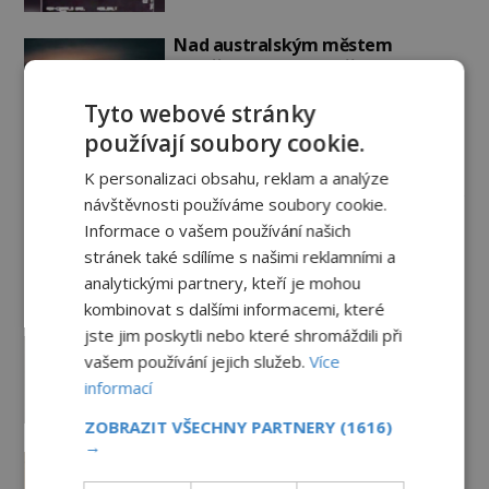
Nad australským městem
„tančila“ záhadná světla
PREMIUM
4.7.2026
3.4TIS
Tyto webové stránky
používají soubory cookie.
Záhady historie
K personalizaci obsahu, reklam a analýze
návštěvnosti používáme soubory cookie.
Smírčí kříže: Kamenní svědkové
Informace o vašem používání našich
vražd, pomsty a dávných vin
stránek také sdílíme s našimi reklamními a
9.8.2026
1.2TIS
analytickými partnery, kteří je mohou
kombinovat s dalšími informacemi, které
jste jim poskytli nebo které shromáždili při
Ayia Napa: Kyperské vodní
vašem používání jejich služeb.
Více
monstrum s mírumilovnou
povahou
informací
7.8.2026
5.7TIS
ZOBRAZIT VŠECHNY PARTNERY
(1616)
→
Ztracený hrob svatého Mikuláše:
Tajná výprava, která odnesla