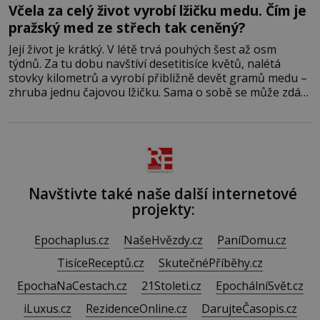
Včela za celý život vyrobí lžičku medu. Čím je
pražský med ze střech tak ceněný?
Její život je krátký. V létě trvá pouhých šest až osm
týdnů. Za tu dobu navštíví desetitisíce květů, nalétá
stovky kilometrů a vyrobí přibližně devět gramů medu –
zhruba jednu čajovou lžičku. Sama o sobě se může zdát
bezvýznamná. Teprve když se spojí s dalšími desítkami
tisíc příslušnic svého včelstva, vznikne jeden z
nejdokonalejších organismů
Navštivte také naše další internetové
projekty:
Epochaplus.cz
NašeHvězdy.cz
PaníDomu.cz
TisíceReceptů.cz
SkutečnéPříběhy.cz
EpochaNaCestach.cz
21Stoleti.cz
EpochálníSvět.cz
iLuxus.cz
RezidenceOnline.cz
DarujteČasopis.cz