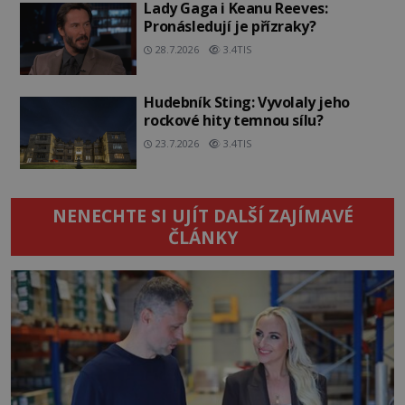
Lady Gaga i Keanu Reeves:
Pronásledují je přízraky?
28.7.2026
3.4TIS
Hudebník Sting: Vyvolaly jeho
rockové hity temnou sílu?
23.7.2026
3.4TIS
NENECHTE SI UJÍT DALŠÍ ZAJÍMAVÉ
ČLÁNKY