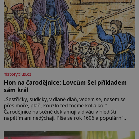
historyplus.cz
Hon na čarodějnice: Lovcům šel příkladem
sám král
„Sestřičky, sudičky, v dlaně dlaň, vedem se, nesem se
přes moře, pláň, kouzlo teď točme kol a kol.“
Čarodějnice na scéně deklamují a diváci v hledišti
napětím ani nedýchají. Píše se rok 1606 a populární
anglický dramatik William Shakespeare uvádí svou
Tragédii o Macbethovi. Napsal ji pro krále Jakuba I., jenž
v roce 1603 vystřídal