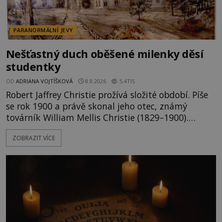
PARANORMÁLNÍ JEVY
Nešťastný duch oběšené milenky děsí
studentky
OD
ADRIANA VOJTÍŠKOVÁ
8.8.2026
5.4TIS
Robert Jaffrey Christie prožívá složité období. Píše
se rok 1900 a právě skonal jeho otec, známý
továrník William Mellis Christie (1829–1900).
Smutná událost je ale doprovázena ohromným
ZOBRAZIT VÍCE
dědictvím... Robertu připadne rodinné sídlo v
Torontu. Takový majetek skýtá řadu výhod, avšak
ta, na niž přijde Robert, by jen tak někoho
nenapadla. N