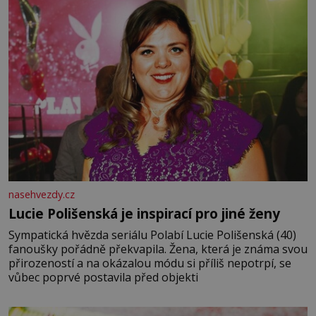
nasehvezdy.cz
Lucie Polišenská je inspirací pro jiné ženy
Sympatická hvězda seriálu Polabí Lucie Polišenská (40)
fanoušky pořádně překvapila. Žena, která je známa svou
přirozeností a na okázalou módu si příliš nepotrpí, se
vůbec poprvé postavila před objekti