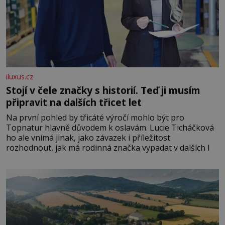
iluxus.cz
Stojí v čele značky s historií. Teď ji musím
připravit na dalších třicet let
Na první pohled by třicáté výročí mohlo být pro
Topnatur hlavně důvodem k oslavám. Lucie Ticháčková
ho ale vnímá jinak, jako závazek i příležitost
rozhodnout, jak má rodinná značka vypadat v dalších l