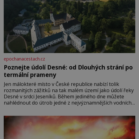
epochanacestach.cz
Poznejte údolí Desné: od Dlouhých strání po
termální prameny
Jen málokteré místo v České republice nabízí tolik
rozmanitých zážitků na tak malém území jako údolí řeky
Desné v srdci Jeseníků. Během jediného dne můžete
nahlédnout do útrob jedné z nejvýznamnějších vodních
elektráren v Evropě, vydat se na horské hřebeny, projet
se na koloběžce a den zakončit poznáváním památek ve
Velkých Losinách nebo v termálním