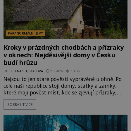
PARANORMÁLNÍ JEVY
Kroky v prázdných chodbách a přízraky
v oknech: Nejděsivější domy v Česku
budí hrůzu
OD
HELENA STEJSKALOVÁ
2.8.2026
3.3TIS
Nejsou to jen staré pověsti vyprávěné u ohně. Po
celé naší republice stojí domy, statky a zámky,
které mají pověst míst, kde se zjevují přízraky,
ozývají nevysvětlitelné zvuky nebo se dějí podivné
ZOBRAZIT VÍCE
jevy. Zatímco historici většinou hledají racionální
vysvětlení, záhadologové upozorňují, že některé
lokality vykazují nápadně podobná svědectví po
celé generace. A právě tato opakující se svědectví