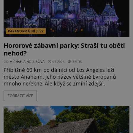
PARANORMÁLNÍ JEVY
Hororové zábavní parky: Straší tu oběti
nehod?
OD
MICHAELA HOLUBOVÁ
4.8.2026
3.5TIS
Přibližně 60 km po dálnici od Los Angeles leží
město Anaheim. Jeho název většině Evropanů
mnoho neřekne. Ale když se zmíní zdejší
Disneyland, je hned jasno. Zábavní park vyroste na
ZOBRAZIT VÍCE
poklidném místě bývalého sadu pomerančovníků.
Klid tu teď rozhodně nepanuje, park navštíví
kolem 17 000 000 zábavychtivých lidí ročně. A ač je
velká snaha to utajit, někteří z