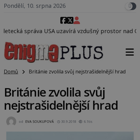
Pondělí, 10. srpna 2026
avírá vzdušný prostor nad Oblastí 51, mohlo to souv
Domů
Británie zvolila svůj nejstrašidelnější hrad
Británie zvolila svůj
nejstrašidelnější hrad
od
EVA SOUKUPOVÁ
30.9.2018
6.1tis