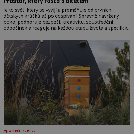
Prostor, který roste s dítětem
Je to svět, který se vyvíjí a proměňuje od prvních
dětských krůčků až po dospívání. Správně navržený
pokoj podporuje bezpečí, kreativitu, soustředění i
odpočinek a reaguje na každou etapu života a specifické
potřeby dítěte. Pro nejmenší je klíčová jednoduchost,
měkkost a bezpečí, proto by pokoj miminka měl působit
především klidně a útulně. Předškolní věk je
epochalnisvet.cz