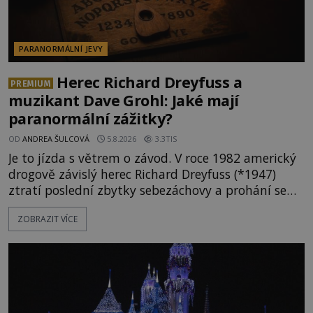
PARANORMÁLNÍ JEVY
Herec Richard Dreyfuss a
PREMIUM
muzikant Dave Grohl: Jaké mají
paranormální zážitky?
OD
ANDREA ŠULCOVÁ
5.8.2026
3.3TIS
Je to jízda s větrem o závod. V roce 1982 americký
drogově závislý herec Richard Dreyfuss (*1947)
ztratí poslední zbytky sebezáchovy a prohání se
po silnicích ve svém mercedesu jako utržený ze
ZOBRAZIT VÍCE
řetězu. Vše vyvrcholí katastrofou, když to Dreyfuss
napálí v plné rychlosti do stromu! Policie ve vraku
následně nalezne schovaný kokain. Tímto
momentem se slavnému