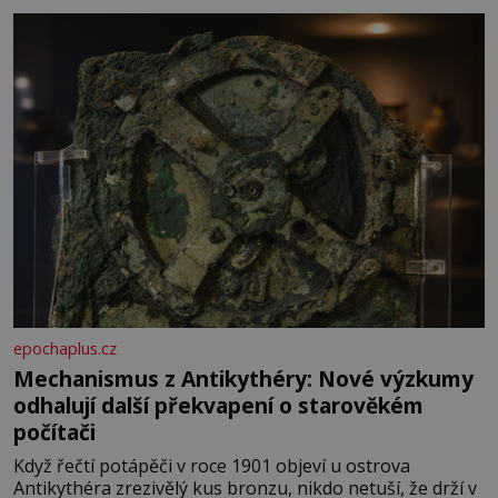
epochaplus.cz
Mechanismus z Antikythéry: Nové výzkumy
odhalují další překvapení o starověkém
počítači
Když řečtí potápěči v roce 1901 objeví u ostrova
Antikythéra zrezivělý kus bronzu, nikdo netuší, že drží v