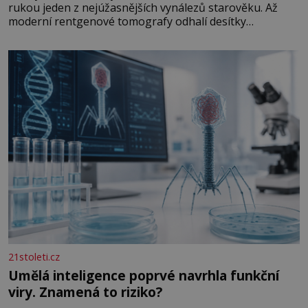
rukou jeden z nejúžasnějších vynálezů starověku. Až
moderní rentgenové tomografy odhalí desítky
ozubených kol ukrytých uvnitř. Mechanismus z
Antikythéry je dnes považován za nejstarší známý
analogový počítač na světě. Přesto ani po více než sto
letech výzkumu
21stoleti.cz
Umělá inteligence poprvé navrhla funkční
viry. Znamená to riziko?