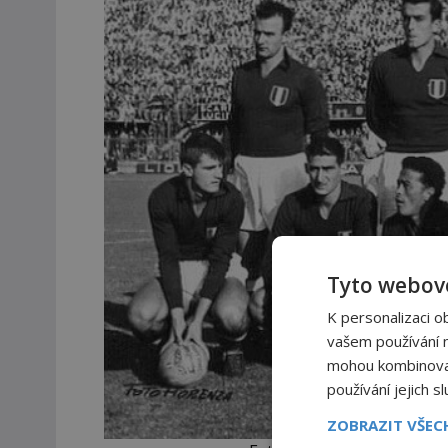
Tyto webové
K personalizaci o
vašem používání na
mohou kombinovat 
používání jejich s
ZOBRAZIT VŠE