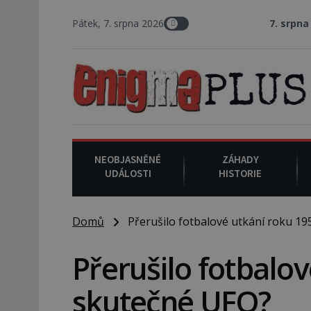
Pátek, 7. srpna 2026
7. srpna 1994
: Na a
NEOBJASNĚNÉ
ZÁHADY
UDÁLOSTI
HISTORIE
Domů
Přerušilo fotbalové utkání roku 19
Přerušilo fotbalo
skutečné UFO?