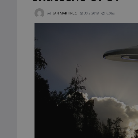
od
JAN MARTINEC
30.9.2018
6.0tis