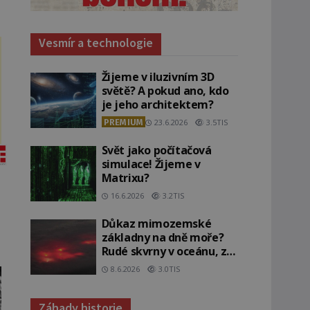
Vesmír a technologie
Žijeme v iluzivním 3D
světě? A pokud ano, kdo
je jeho architektem?
PREMIUM
23.6.2026
3.5TIS
Svět jako počítačová
simulace! Žijeme v
Matrixu?
16.6.2026
3.2TIS
Důkaz mimozemské
základny na dně moře?
Rudé skvrny v oceánu, ze
kterých srší blesky!
8.6.2026
3.0TIS
Záhady historie