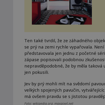
Ten také tvrdil, že ze záhadného obje
se prý na zemi rychle vypařovala. Není
představovala jen jednu z početné séri
zápase popisovali podobnou zkušenost t
nepravděpodobné, že by měla taková ud
jen pokusili.
Jev by prý mohli mít na svědomí pavouc
velkých spojených pavučin, vytvářející
má ovšem pravdu se s jistotou pravdě
Foto: wikipedia.org, maxpixel.net