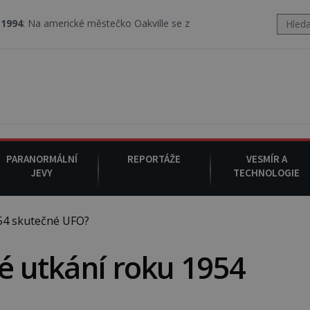
merické městečko Oakville se z nebe snáší podivná rosolovitá látk
PARANORMÁLNÍ
REPORTÁŽE
VESMÍR A
JEVY
TECHNOLOGIE
54 skutečné UFO?
vé utkání roku 1954