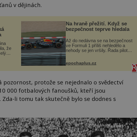
anů v dějinách.
Na hraně přežití. Když se
ká
bezpečnost teprve hledala
a
Až do nedávna se na bezpečnost
lina
ve Formuli 1 příliš nehledělo a
ila, že
nehody se jen vršily. Řada pilotů
elý
to poznala na vlastní kůži, často
s v
s trvalými následky nebo bohužel
ého
epochaplus.cz
i ztrátou života. Dnes
ruhy
nepochopiteln...
 pozornost, protože se nejednalo o svědectví
0 000 fotbalových fanoušků, kteří jsou
. Zda-li tomu tak skutečně bylo se dodnes s