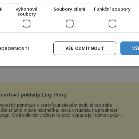
zhruba z období, kdy došlo k UFO senzaci.
é
Výkonové
Soubory cílení
Funkční soubory
soubory
věc připomínala vejce a pomalu, velice pomalu se
 nahoru. Zdálo se také, že se ta věc třpytí a odráží
ODROBNOSTI
VŠE ODMÍTNOUT
VŠ
o z nás předtím nic takového neviděl. Byli jsme
o Magnini, který byl jedním z hráčů na hřišti, když
p artové poklady Lisy Perry
yorský penthaus v retro-futuristickém stylu si pro sebe
ídila známá módní návrhářka, která vyrůstala na předměstí
caga. Co ji ovlivnilo v dětství a proč vypadá její domov právě
o? Interié...