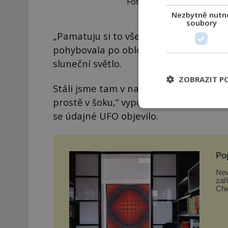
Fotbalisté ACF Fiorentina 
Nezbytně nutn
soubory
„Pamatuju si to všechno od A do Z. Ta 
pohybovala po obloze. Všichni se dívali
sluneční světlo.
ZOBRAZIT P
Stáli jsme tam v naprostém úžasu, nikd
prostě v šoku,“ vypověděl po čase Ardic
se údajné UFO objevilo.
Po
New
zař
Chi
takt