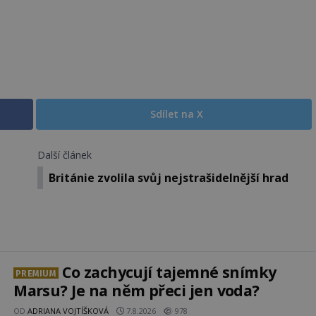
Sdílet na X
Další článek
Británie zvolila svůj nejstrašidelnější hrad
Co zachycují tajemné snímky
PREMIUM
Marsu? Je na něm přeci jen voda?
OD
ADRIANA VOJTÍŠKOVÁ
7.8.2026
978