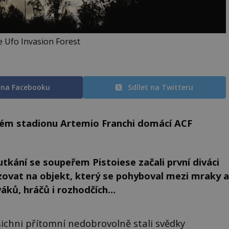
e Ufo Invasion Forest
t na Facebooku
Sdílet na Twitteru
ovém stadionu Artemio Franchi domácí ACF
tkání se soupeřem Pistoiese začali první diváci
zovat na objekt, který se pohyboval mezi mraky a
váků, hráčů i rozhodčích…
ichni přítomní nedobrovolně stali svědky