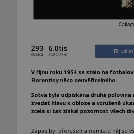
Collag
293
6.0tis
Sdíle
SDÍLENÍ
ZOBRAZENÍ
V říjnu roku 1954 se stalo na fotbal
Fiorentiny něco neuvěřitelného.
Sotva byla odpískána druhá polovina u
zvedat hlavu k obloze a vzrušeně uka
zcela si tak získal pozornost všech di
Zápas byl přerušen a namísto něj se vš