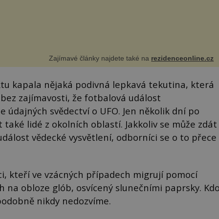
Zajímavé články najdete také na
rezidenceonline.cz
ktu kapala nějaká podivná lepkavá tekutina, která
 bez zajímavosti, že fotbalová událost
e údajných svědectví o UFO. Jen několik dní po
aké lidé z okolních oblastí. Jakkoliv se může zdát
álost vědecké vysvětlení, odborníci se o to přece
i, kteří ve vzácných případech migrují pomocí
ch na obloze glób, osvícený slunečními paprsky. Kd
podobně nikdy nedozvíme.