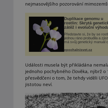
nejmasovějšího pozorování mimozemšť
Duplikace genomu u
rostlin: Skrytá genetic
zátěž i evoluční výhod
Představte si, že by se rost
jednou ráno probudila a zjist
má svůj genetický manuál c
dvakrát. Přesně to se obča
přírodě stane – a podle nov
epochalnisvet.cz
výzkumu to může být pro d
vstupenka...
Události musela být přikládána nemalá
jednoho pochybného člověka, nýbrž o 1
přesvědčeni o tom, že tehdy viděli UFO
jistotou neví.