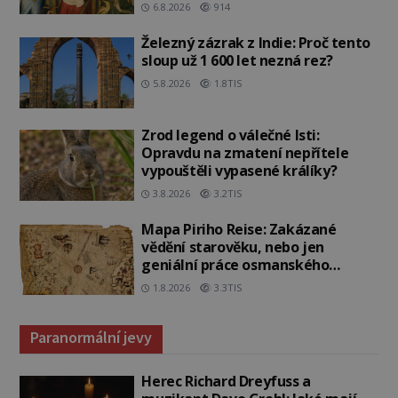
6.8.2026
914
Železný zázrak z Indie: Proč tento
sloup už 1 600 let nezná rez?
5.8.2026
1.8TIS
Zrod legend o válečné lsti:
Opravdu na zmatení nepřítele
vypouštěli vypasené králíky?
3.8.2026
3.2TIS
Mapa Piriho Reise: Zakázané
vědění starověku, nebo jen
geniální práce osmanského
admirála?
1.8.2026
3.3TIS
Paranormální jevy
Herec Richard Dreyfuss a