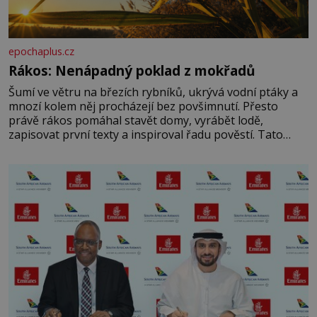
epochaplus.cz
Rákos: Nenápadný poklad z mokřadů
Šumí ve větru na březích rybníků, ukrývá vodní ptáky a
mnozí kolem něj procházejí bez povšimnutí. Přesto
právě rákos pomáhal stavět domy, vyrábět lodě,
zapisovat první texty a inspiroval řadu pověstí. Tato
skromná, ale užitečná rostlina provází člověka už tisíce
let. Většina lidí vnímá rákos jen jako obyčejnou kulisu
letního koupání. Stačí se však podívat