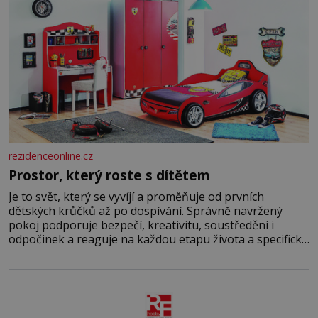
rezidenceonline.cz
Prostor, který roste s dítětem
Je to svět, který se vyvíjí a proměňuje od prvních
dětských krůčků až po dospívání. Správně navržený
pokoj podporuje bezpečí, kreativitu, soustředění i
odpočinek a reaguje na každou etapu života a specifické
potřeby dítěte. Pro nejmenší je klíčová jednoduchost,
měkkost a bezpečí, proto by pokoj miminka měl působit
především klidně a útulně. Předškolní věk je