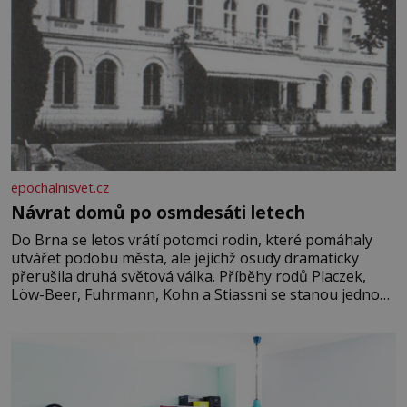
epochalnisvet.cz
Návrat domů po osmdesáti letech
Do Brna se letos vrátí potomci rodin, které pomáhaly
utvářet podobu města, ale jejichž osudy dramaticky
přerušila druhá světová válka. Příběhy rodů Placzek,
Löw-Beer, Fuhrmann, Kohn a Stiassni se stanou jednou
z hlavních dramaturgických linií festivalu židovské
kultury ŠTETL FEST 2026. Některé návraty nejsou
jednoduché. Místa, která si člověk pamatuje z rodinných
vyprávění, už dávno