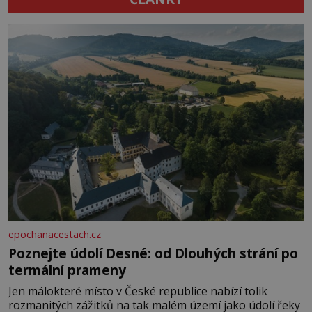
epochanacestach.cz
Poznejte údolí Desné: od Dlouhých strání po
termální prameny
Jen málokteré místo v České republice nabízí tolik
rozmanitých zážitků na tak malém území jako údolí řeky