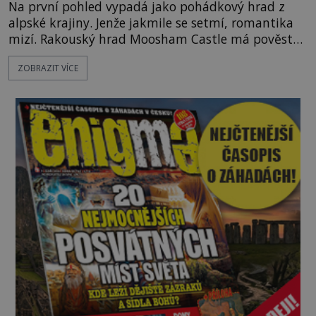
Na první pohled vypadá jako pohádkový hrad z
alpské krajiny. Jenže jakmile se setmí, romantika
mizí. Rakouský hrad Moosham Castle má pověst
nejděsivějšího domu v celé zemi. Lidé tu údajně
ZOBRAZIT VÍCE
slyší kroky v prázdných chodbách, šeptání ze zdí i
nářek mrtvých. A záhadologové tvrdí, že zdejší
temná minulost mohla zanechat něco, co se
dodnes nepodařilo vysvětlit. Kamenný hrad stojí v
horách Salcburska u