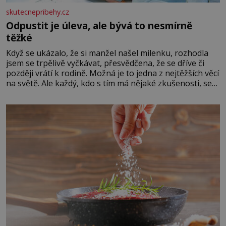
skutecnepribehy.cz
Odpustit je úleva, ale bývá to nesmírně
těžké
Když se ukázalo, že si manžel našel milenku, rozhodla
jsem se trpělivě vyčkávat, přesvědčena, že se dříve či
později vrátí k rodině. Možná je to jedna z nejtěžších věcí
na světě. Ale každý, kdo s tím má nějaké zkušenosti, se
zapřísahá, že pokud odpustíte, znatelně se vám uleví.
Když se ke mně doneslo, že si manžel pořídil milenku,