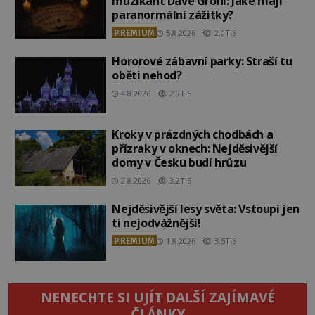
muzikant Dave Grohl: Jaké mají
paranormální zážitky?
PREMIUM
5.8.2026
2.0TIS
Hororové zábavní parky: Straší tu
oběti nehod?
4.8.2026
2.9TIS
Kroky v prázdných chodbách a
přízraky v oknech: Nejděsivější
domy v Česku budí hrůzu
2.8.2026
3.2TIS
Nejděsivější lesy světa: Vstoupí jen
ti nejodvážnější!
PREMIUM
1.8.2026
3.5TIS
NENECHTE SI UJÍT DALŠÍ ZAJÍMAVÉ
ČLÁNKY