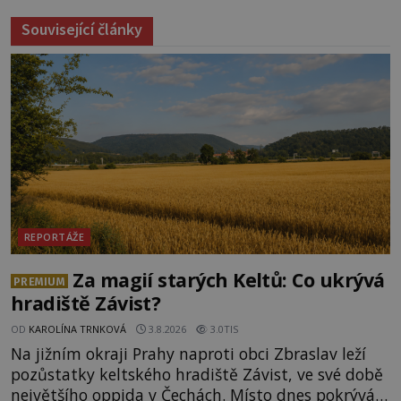
Související články
REPORTÁŽE
Za magií starých Keltů: Co ukrývá
PREMIUM
hradiště Závist?
OD
KAROLÍNA TRNKOVÁ
3.8.2026
3.0TIS
Na jižním okraji Prahy naproti obci Zbraslav leží
pozůstatky keltského hradiště Závist, ve své době
největšího oppida v Čechách. Místo dnes pokrývá