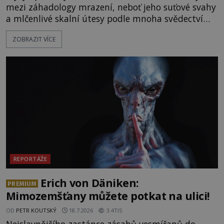
mezi záhadology mrazení, neboť jeho suťové svahy
a mlčenlivé skalní útesy podle mnoha svědectví
fungují jako anomální zóny, kde selhává lidské
ZOBRAZIT VÍCE
vnímání času i prostoru. Geologické anomálie hory
nenechávají nikoho chladným a esoterici i
badatelé zde odkrývají indicie, které propojují
prastaré pohanské kulty, keltské svatyně a zprávy
o lidech, kteří v
REPORTÁŽE
Erich von Däniken:
PREMIUM
Mimozemšťany můžete potkat na ulici!
OD
PETR KOUTSKÝ
18.7.2026
3.4TIS
Nejslavnějšího zastánce zásahů vesmířanů do