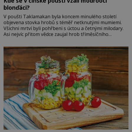
Kde se v čínské poušti vzali modroocí
blonďáci?
V poušti Taklamakan byla koncem minulého století
objevena stovka hrobů s téměř netknutými mumiemi.
Všichni mrtví byli pohřbeni s úctou a četnými milodary.
Asi nejvíc přitom vědce zaujal hrob tříměsíčního
chlapečka s modrou filcovou čapkou, z níž se draly
blonďaté vlásky. Fakt, že jsou těla dávných lidí nesmírně
dobře zachovalá, přičítají odborníci zdejším klimatickým
podmínkám. Sucho, prosolené písky a extrémně