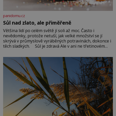
panidomu.cz
Sůl nad zlato, ale přiměřeně
Většina lidí po celém světě jí soli až moc. Často i
nevědomky, protože netuší, jak velké množství se jí
skrývá v průmyslově vyráběných potravinách, dokonce i
těch sladkých. Sůl je zdravá Ale v ani ne třetinovém
množství, než je pro většinu populace běžné. Její
základní složky– sodík a chlór – jsou zásadní pro
správné hospodaření