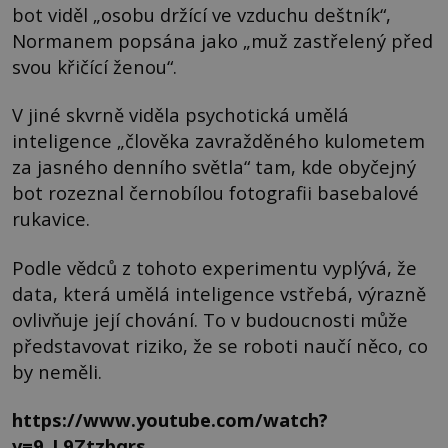
bot viděl „osobu držící ve vzduchu deštník“,
Normanem popsána jako „muž zastřelený před
svou křičící ženou“.
V jiné skvrně viděla psychotická umělá
inteligence „člověka zavražděného kulometem
za jasného denního světla“ tam, kde obyčejný
bot rozeznal černobílou fotografii basebalové
rukavice.
Podle vědců z tohoto experimentu vyplývá, že
data, která umělá inteligence vstřebá, výrazně
ovlivňuje její chování. To v budoucnosti může
představovat riziko, že se roboti naučí něco, co
by neměli.
https://www.youtube.com/watch?
v=9_L9Ztzbqrs