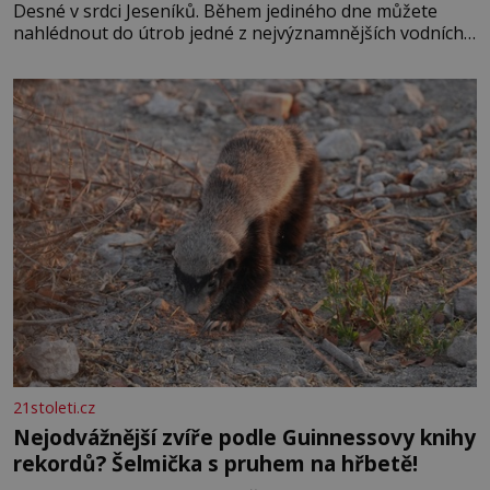
Desné v srdci Jeseníků. Během jediného dne můžete
nahlédnout do útrob jedné z nejvýznamnějších vodních
elektráren v Evropě, vydat se na horské hřebeny, projet
se na koloběžce a den zakončit poznáváním památek ve
Velkých Losinách nebo v termálním
21stoleti.cz
Nejodvážnější zvíře podle Guinnessovy knihy
rekordů? Šelmička s pruhem na hřbetě!