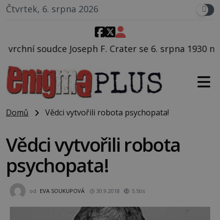
Čtvrtek, 6. srpna 2026
F. Crater se 6. srpna 1930 navečeří ve své oblíbené re
Domů
Vědci vytvořili robota psychopata!
Vědci vytvořili robota
psychopata!
od
EVA SOUKUPOVÁ
30.9.2018
5.5tis