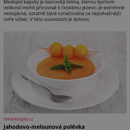
Medojed kapský je lasicovitá šelma, kterou bychom
velikostí mohli přirovnat k českému jezevci. Je extrémně
nebojácná, ostatně bývá označována za nejodvážnější
zvíře vůbec. V této souvislosti je dokonc
tisicereceptu.cz
Jahodovo-melounová polévka