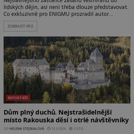
lidských dějin, asi není třeba dlouze představovat.
Co exkluzivně pro ENIGMU prozradil autor
Vzpomínek na budoucnost, švýcarský badatel
ZOBRAZIT VÍCE
Erich von Däniken? Orbitální stanice Viking 1
přelétá na oběžné dráze nad rudou planetou. Když
je umělá družice od povrchu Marsu vzdálena asi
1873 kilometrů, nachá
REPORTÁŽE
Dům plný duchů. Nejstrašidelnější
místo Rakouska děsí i otrlé návštěvníky
OD
HELENA STEJSKALOVÁ
13.5.2026
3.5TIS