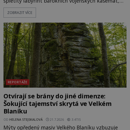
spletitý labyrint barokních vojenských kasemat,
zapomenuté chrámy a vzácné národní poklady.
ZOBRAZIT VÍCE
Hluboko uvnitř mohutné skály nad řekou Vltavou
pulzuje skrytá historie, která se dodnes úspěšně
vyhýbá shonu moderní metropole. Místo, ke
kterému se vážou nejstarší české mýty, ve svých
temných útrobách střeží monumentální
REPORTÁŽE
Otvírají se brány do jiné dimenze:
Šokující tajemství skrytá ve Velkém
Blaníku
OD
HELENA STEJSKALOVÁ
21.7.2026
3.4TIS
Mýty opředený masiv Velkého Blaníku vzbuzuje