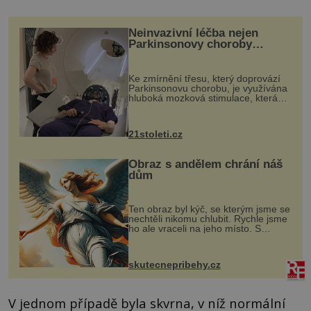
Neinvazivní léčba nejen
Parkinsonovy choroby
pomocí ultrazvukové
„helmy“
Ke zmírnění třesu, který doprovází
Parkinsonovu chorobu, je využívána
hluboká mozková stimulace, která
však vyžaduje vysoce invazivní
zákrok. Ultrazvuk zase není vhodný
k dostatečně přesnému zacílení ...
21stoleti.cz
Obraz s andělem chrání náš
dům
Ten obraz byl kýč, se kterým jsme se
nechtěli nikomu chlubit. Rychle jsme
ho ale vraceli na jeho místo. S
manželem Vaškem jsme si pořídili
chaloupku, takový domek na severu
Čech, kde jsme si naplánova...
skutecnepribehy.cz
V jednom případě byla skvrna, v níž normální