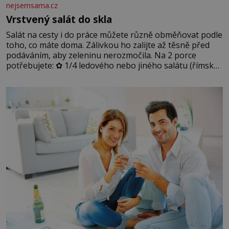
nejsemsama.cz
Vrstvený salát do skla
Salát na cesty i do práce můžete různě obměňovat podle
toho, co máte doma. Zálivkou ho zalijte až těsně před
podáváním, aby zeleninu nerozmočila. Na 2 porce
potřebujete: ✿ 1/4 ledového nebo jiného salátu (římský
salát, polníček…) ✿ 1 malá konzerva kukuřice ✿ ½
okurky ✿ 2 rajčata Zálivka: ✿ 4 lžíce olivového oleje ✿ 1
lžíci citronové šťávy ✿ ½ stroužku