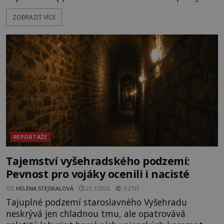
les, zbytky po kdysi monumentálním hradišti jsou
ZOBRAZIT VÍCE
ale v terénu patrné stále. Co dalšího tu po Keltech
zůstalo? Prozkoumejte to spolu s ENIGMOU! Na
vrch Hr
REPORTÁŽE
Tajemství vyšehradského podzemí:
Pevnost pro vojáky ocenili i nacisté
OD
HELENA STEJSKALOVÁ
23.7.2026
3.2TIS
Tajuplné podzemí staroslavného Vyšehradu
neskrývá jen chladnou tmu, ale opatrovává