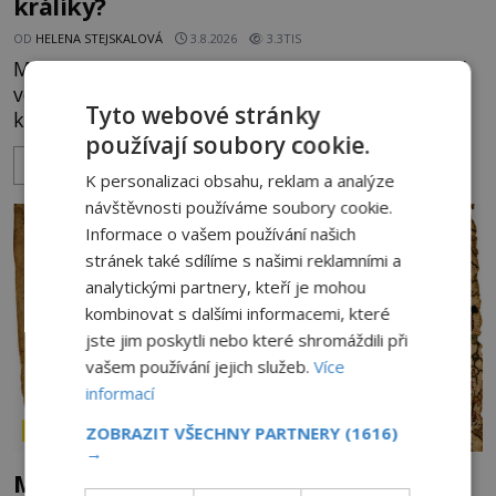
králíky?
OD
HELENA STEJSKALOVÁ
3.8.2026
3.3TIS
Město Langenau obléhá ve 14. století nepřátelské
vojsko, zásoby docházejí a obránci stojí na pokraji
Tyto webové stránky
kapitulace. Přesto nakonec zvítězí chytrost nad
používají soubory cookie.
hrubou silou. Podle staré německé legendy vypustí
ZOBRAZIT VÍCE
obyvatelé za hradby dobře živeného králíka, aby
K personalizaci obsahu, reklam a analýze
nepřítele přesvědčili, že uvnitř města je jídla stále
návštěvnosti používáme soubory cookie.
dost. Čas pracuje pro obléhatele. Ve městě ubývají
Informace o vašem používání našich
zásoby a každý den znamená další porci strádá
stránek také sdílíme s našimi reklamními a
analytickými partnery, kteří je mohou
kombinovat s dalšími informacemi, které
jste jim poskytli nebo které shromáždili při
vašem používání jejich služeb.
Více
informací
ZOBRAZIT VŠECHNY PARTNERY
(1616)
ZÁHADY HISTORIE
→
Mapa Piriho Reise: Zakázané vědění