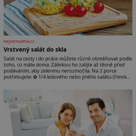
nejsemsama.cz
Vrstvený salát do skla
Salát na cesty i do práce můžete různě obměňovat podle
toho, co máte doma. Zálivkou ho zalijte až těsně před
podáváním, aby zeleninu nerozmočila. Na 2 porce
potřebujete: ✿ 1/4 ledového nebo jiného salátu (římský
salát, polníček…) ✿ 1 malá konzerva kukuřice ✿ ½
okurky ✿ 2 rajčata Zálivka: ✿ 4 lžíce olivového oleje ✿ 1
lžíci citronové šťávy ✿ ½ stroužku