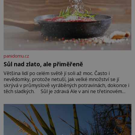
panidomu.cz
Sůl nad zlato, ale přiměřeně
Většina lidí po celém světě jí soli až moc. Často i
nevědomky, protože netuší, jak velké množství se jí
skrývá v průmyslově vyráběných potravinách, dokonce i
těch sladkých. Sůl je zdravá Ale v ani ne třetinovém
množství, než je pro většinu populace běžné. Její
základní složky– sodík a chlór – jsou zásadní pro
správné hospodaření