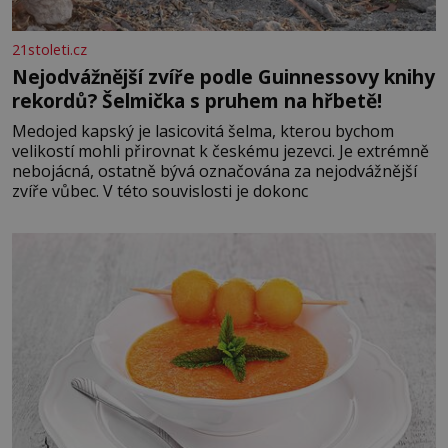
21stoleti.cz
Nejodvážnější zvíře podle Guinnessovy knihy
rekordů? Šelmička s pruhem na hřbetě!
Medojed kapský je lasicovitá šelma, kterou bychom
velikostí mohli přirovnat k českému jezevci. Je extrémně
nebojácná, ostatně bývá označována za nejodvážnější
zvíře vůbec. V této souvislosti je dokonc