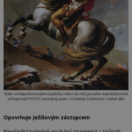
Stálo za Napoleonovými úspěchy i něco víc než jen jeho vojevůdcovské
schopnosti? FOTO: neznámý autor / Creative Commons / volné dílo
Opovrhuje Ježíšovým zástupcem
Nepředstavitelné rouhání znamená i způsob,