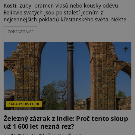
Kosti, zuby, pramen vlasů nebo kousky oděvu.
Relikvie svatých jsou po staletí jedním z
nejcennějších pokladů křesťanského světa. Některé
mají pečlivě doloženou historii, jiné provází
ZOBRAZIT VÍCE
záhady, krádeže i nečekané objevy. Jejich osudy
připomínají dobrodružné romány, přesto se opírají
o skutečné historické události. Ve středověké
Evropě mají relikvie mimořádnou hodnotu. Nejsou
jen předmětem úcty
ZÁHADY HISTORIE
Železný zázrak z Indie: Proč tento sloup
už 1 600 let nezná rez?
OD
HELENA STEJSKALOVÁ
5.8.2026
2.2TIS