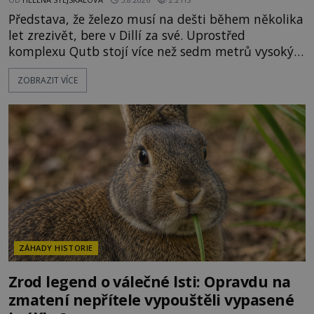
Představa, že železo musí na dešti během několika
let zrezivět, bere v Dillí za své. Uprostřed
komplexu Qutb stojí více než sedm metrů vysoký
železný sloup, který už přibližně 1 600 let odolává
ZOBRAZIT VÍCE
počasí s jen nepatrnými stopami koroze. Jeho
mimořádná trvanlivost dlouho živí legendy o
ztracených technologiích či tajemných
materiálech. Moderní metalurgie však ukazuje, že
skutečné vysvětlení je ješt
ZÁHADY HISTORIE
Zrod legend o válečné lsti: Opravdu na
zmatení nepřítele vypouštěli vypasené