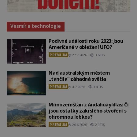
Vesmír a technologie
Podivné události roku 2023: Jsou
Američané v obležení UFO?
PREMIUM
27.7.2026
3.5TIS
Nad australským městem
„tančila“ záhadná světla
PREMIUM
4.7.2026
3.4TIS
Mimozemšťan z Andahuaylillas: Čí
jsou ostatky zakrslého stvoření s
ohromnou lebkou?
PREMIUM
26.6.2026
2.9TIS