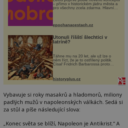
– přímo v historickém jádru města a
pro všechny zcela zdarma. Hlavní
program se odehraje na Karlově a
Husově náměstí. Návštěvníci se
mohou těšit na víno, burčák, pes...
epochanacestach.cz
Utonuli říšští šlechtici v
latríně?
Táhne mu na 20 let, ale už lze o
něm říct, že je to ostřílený politik.
Císař Fridrich Barbarossa proto
posílá svého syna a dědice Jindřicha
VI. do Erfurtu, aby se stal
prostředníkem při řešení sporu m...
historyplus.cz
Vybavuje si roky masakrů a hladomorů, miliony
padlých mužů v napoleonských válkách. Sedá si
za stůl a píše následující slova:
„Konec světa se blíží, Napoleon je Antikrist.“ A