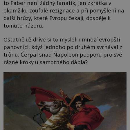
to Faber není žádný fanatik, jen zkrátka v
okamžiku zoufalé rezignace a při pomyšlení na
další hrůzy, které Evropu čekají, dospěje k
tomuto názoru.
Ostatně už dříve si to mysleli i mnozí evropští
panovníci, když jednoho po druhém svrhával z
trůnu. Čerpal snad Napoleon podporu pro své
rázné kroky u samotného ďábla?