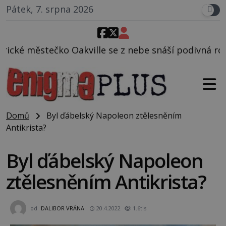
Pátek, 7. srpna 2026
 se z nebe snáší podivná rosolovitá látka neznáméh
Domů
Byl ďábelský Napoleon ztělesněním
Antikrista?
Byl ďábelský Napoleon
ztělesněním Antikrista?
od
DALIBOR VRÁNA
20.4.2022
1.6tis