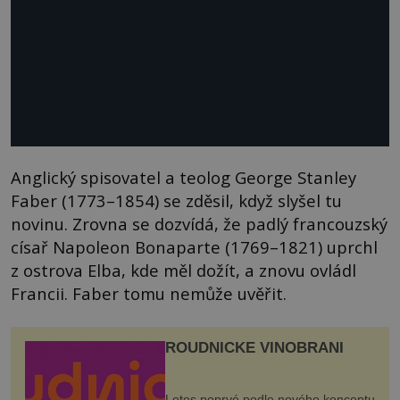
Anglický spisovatel a teolog George Stanley
Faber (1773–1854) se zděsil, když slyšel tu
novinu. Zrovna se dozvídá, že padlý francouzský
císař Napoleon Bonaparte (1769–1821) uprchl
z ostrova Elba, kde měl dožít, a znovu ovládl
Francii. Faber tomu nemůže uvěřit.
ROUDNICKÉ VINOBRANÍ
Letos poprvé podle nového konceptu