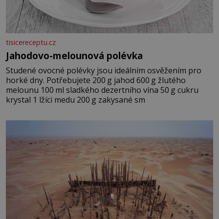
tisicereceptu.cz
Jahodovo-melounová polévka
Studené ovocné polévky jsou ideálním osvěžením pro
horké dny. Potřebujete 200 g jahod 600 g žlutého
melounu 100 ml sladkého dezertního vína 50 g cukru
krystal 1 lžíci medu 200 g zakysané sm