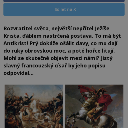
Sdílet na X
Rozvratitel světa, největší nepřítel Ježíše
Krista, ďáblem nastrčená postava. To má být
Antikrist! Prý dokáže ošálit davy, co mu dají
do ruky obrovskou moc, a poté hořce litují.
Mohl se skutečně objevit mezi námi? Jistý
slavný francouzský císař by jeho popisu
odpovídal…