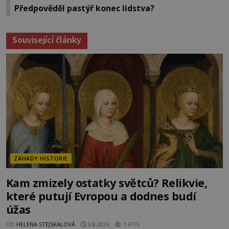
Předpověděl pastýř konec lidstva?
Související články
ZÁHADY HISTORIE
Kam zmizely ostatky světců? Relikvie,
které putují Evropou a dodnes budí
úžas
OD
HELENA STEJSKALOVÁ
6.8.2026
1.6TIS