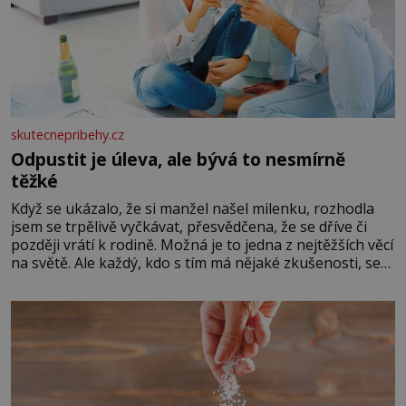
skutecnepribehy.cz
Odpustit je úleva, ale bývá to nesmírně
těžké
Když se ukázalo, že si manžel našel milenku, rozhodla
jsem se trpělivě vyčkávat, přesvědčena, že se dříve či
později vrátí k rodině. Možná je to jedna z nejtěžších věcí
na světě. Ale každý, kdo s tím má nějaké zkušenosti, se
zapřísahá, že pokud odpustíte, znatelně se vám uleví.
Když se ke mně doneslo, že si manžel pořídil milenku,