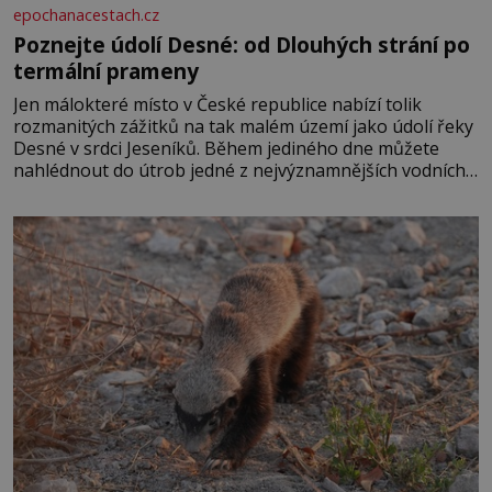
epochanacestach.cz
Poznejte údolí Desné: od Dlouhých strání po
termální prameny
Jen málokteré místo v České republice nabízí tolik
rozmanitých zážitků na tak malém území jako údolí řeky
Desné v srdci Jeseníků. Během jediného dne můžete
nahlédnout do útrob jedné z nejvýznamnějších vodních
elektráren v Evropě, vydat se na horské hřebeny, projet
se na koloběžce a den zakončit poznáváním památek ve
Velkých Losinách nebo v termálním