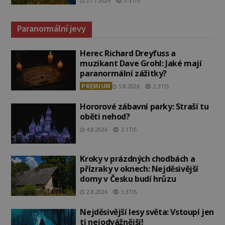
27.7.2026
3.3TIS
Paranormální jevy
Herec Richard Dreyfuss a
muzikant Dave Grohl: Jaké mají
paranormální zážitky?
PREMIUM
5.8.2026
2.3TIS
Hororové zábavní parky: Straší tu
oběti nehod?
4.8.2026
3.1TIS
Kroky v prázdných chodbách a
přízraky v oknech: Nejděsivější
domy v Česku budí hrůzu
2.8.2026
3.3TIS
Nejděsivější lesy světa: Vstoupí jen
ti nejodvážnější!