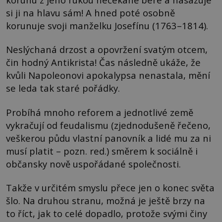
si ji na hlavu sám! A hned poté osobně
korunuje svoji manželku Josefínu (1763–1814).
Neslýchaná drzost a opovržení svatým otcem,
čin hodný Antikrista! Čas následně ukáže, že
kvůli Napoleonovi apokalypsa nenastala, mění
se leda tak staré pořádky.
Probíhá mnoho reforem a jednotlivé země
vykračují od feudalismu (zjednodušeně řečeno,
veškerou půdu vlastní panovník a lidé mu za ni
musí platit – pozn. red.) směrem k sociálně i
občansky nově uspořádané společnosti.
Takže v určitém smyslu přece jen o konec světa
šlo. Na druhou stranu, možná je ještě brzy na
to říct, jak to celé dopadlo, protože svými činy