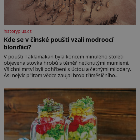
historyplus.cz
Kde se v čínské poušti vzali modroocí
blonďáci?
V poušti Taklamakan byla koncem minulého století
objevena stovka hrobů s téměř netknutými mumiemi.
Všichni mrtví byli pohřbeni s úctou a četnými milodary.
Asi nejvíc přitom vědce zaujal hrob tříměsíčního
chlapečka s modrou filcovou čapkou, z níž se draly
blonďaté vlásky. Fakt, že jsou těla dávných lidí nesmírně
dobře zachovalá, přičítají odborníci zdejším klimatickým
podmínkám. Sucho, prosolené písky a extrémně