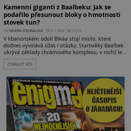
Kamenní giganti z Baalbeku: Jak se
podařilo přesunout bloky o hmotnosti
stovek tun?
OD
HELENA STEJSKALOVÁ
31.7.2026
3.3TIS
V libanonském údolí Bikáa stojí místo, které
dodnes vyvolává úžas i otázky. Starověký Baalbek
ukrývá základy chrámového komplexu, v nichž leží
kameny tak obrovské, že se zdá téměř nemožné je
ZOBRAZIT VÍCE
přesunout. Některé bloky váží kolem tisíce tun,
jeden z nedávno prozkoumaných kamenných
kolosů dokonce odhadem až 1650 tun. Jak lidé bez
moderních strojů dokázali takové giganty vytesat,
dopravit a přesně u