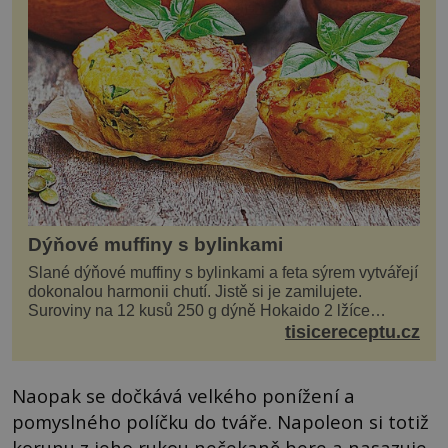
Dýňové muffiny s bylinkami
Slané dýňové muffiny s bylinkami a feta sýrem vytvářejí
dokonalou harmonii chutí. Jistě si je zamilujete.
Suroviny na 12 kusů 250 g dýně Hokaido 2 lžíce
olivového oleje sůl, pepř hrst nasekaných špen...
tisicereceptu.cz
Naopak se dočkává velkého ponížení a
pomyslného políčku do tváře. Napoleon si totiž
korunu z jeho rukou nečekaně bere a nasazuje