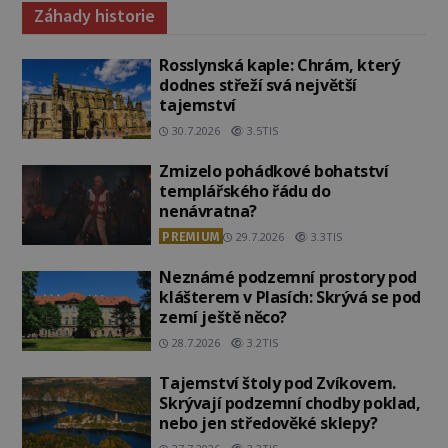
Záhady historie
Rosslynská kaple: Chrám, který
dodnes střeží svá největší
tajemství
30.7.2026
3.5TIS
Zmizelo pohádkové bohatství
templářského řádu do
nenávratna?
PREMIUM
29.7.2026
3.3TIS
Neznámé podzemní prostory pod
klášterem v Plasích: Skrývá se pod
zemí ještě něco?
28.7.2026
3.2TIS
Tajemství štoly pod Zvíkovem.
Skrývají podzemní chodby poklad,
nebo jen středověké sklepy?