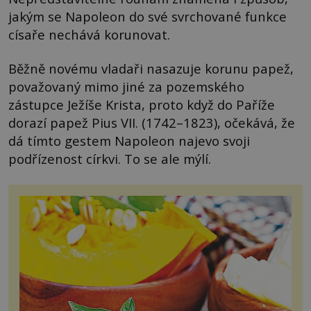
jakým se Napoleon do své svrchované funkce
císaře nechává korunovat.
Běžně novému vladaři nasazuje korunu papež,
považovaný mimo jiné za pozemského
zástupce Ježíše Krista, proto když do Paříže
dorazí papež Pius VII. (1742–1823), očekává, že
dá tímto gestem Napoleon najevo svoji
podřízenost církvi. To se ale mýlí.