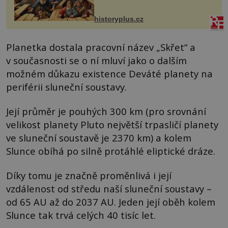
VI. do Erfurtu, aby se stal
prostředníkem při řešení sporu m...
historyplus.cz
Planetka dostala pracovní název „Skřet“ a
v současnosti se o ní mluví jako o dalším
možném důkazu existence Deváté planety na
periférii sluneční soustavy.
Její průměr je pouhých 300 km (pro srovnání
velikost planety Pluto největší trpasličí planety
ve sluneční soustavě je 2370 km) a kolem
Slunce obíhá po silně protáhlé eliptické dráze.
Díky tomu je značně proměnlivá i její
vzdálenost od středu naší sluneční soustavy –
od 65 AU až do 2037 AU. Jeden její oběh kolem
Slunce tak trvá celých 40 tisíc let.