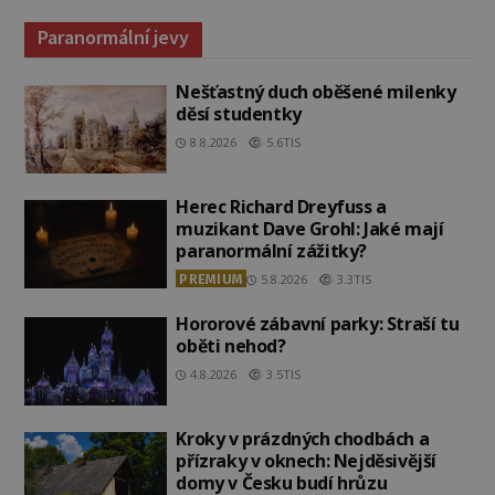
Paranormální jevy
Nešťastný duch oběšené milenky
děsí studentky
8.8.2026
5.6TIS
Herec Richard Dreyfuss a
muzikant Dave Grohl: Jaké mají
paranormální zážitky?
PREMIUM
5.8.2026
3.3TIS
Hororové zábavní parky: Straší tu
oběti nehod?
4.8.2026
3.5TIS
Kroky v prázdných chodbách a
přízraky v oknech: Nejděsivější
domy v Česku budí hrůzu