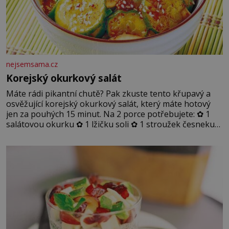
nejsemsama.cz
Korejský okurkový salát
Máte rádi pikantní chutě? Pak zkuste tento křupavý a
osvěžující korejský okurkový salát, který máte hotový
jen za pouhých 15 minut. Na 2 porce potřebujete: ✿ 1
salátovou okurku ✿ 1 lžičku soli ✿ 1 stroužek česneku
✿ 1 lžíci sójové omáčky ✿ 1 lžíci rýžového octa ✿ 1 lžičku
sezamového oleje ✿ 1 lžičku chilli ✿ 1 lžičku cukru ✿ 1
jarní cibulku ✿ 1 lžíci sezamových semínek