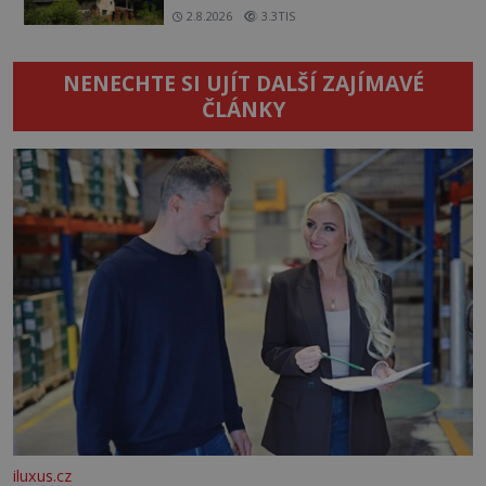
2.8.2026
3.3TIS
NENECHTE SI UJÍT DALŠÍ ZAJÍMAVÉ
ČLÁNKY
iluxus.cz