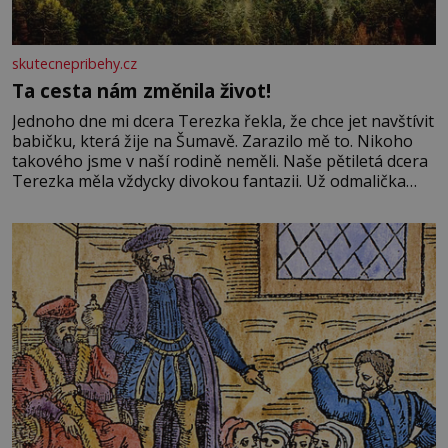
skutecnepribehy.cz
Ta cesta nám změnila život!
Jednoho dne mi dcera Terezka řekla, že chce jet navštívit
babičku, která žije na Šumavě. Zarazilo mě to. Nikoho
takového jsme v naší rodině neměli. Naše pětiletá dcera
Terezka měla vždycky divokou fantazii. Už odmalička
milovala svět pohádek. Každou chvilku mi říkala, že se jí
zdálo o jednorožcích, krásných princeznách, statečných
rytířích a létajících dracích.