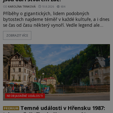
OD
KAROLÍNA TRNKOVÁ
10.8.2026
604
Příběhy o gigantických, lidem podobných
bytostech najdeme téměř v každé kultuře, a i dnes
se čas od času některý vynoří. Vedle legend ale
existuje také mnoho artefaktů, staveb či dokonce
ZOBRAZIT VÍCE
očitých svědectví, které údajně dokazují, že obři
žili a dost možná stále žijí mezi námi.
Prozkoumejte je společně s ENIGMOU! [gallery
ids="169494,169495,169496,169498,169499,169500,
NEOBJASNĚNÉ UDÁLOSTI
Temné události v Hřensku 1987:
PREMIUM