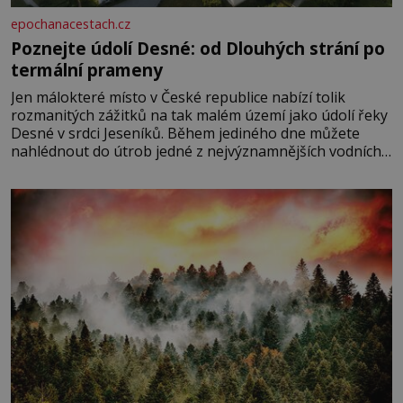
epochanacestach.cz
Poznejte údolí Desné: od Dlouhých strání po
termální prameny
Jen málokteré místo v České republice nabízí tolik
rozmanitých zážitků na tak malém území jako údolí řeky
Desné v srdci Jeseníků. Během jediného dne můžete
nahlédnout do útrob jedné z nejvýznamnějších vodních
elektráren v Evropě, vydat se na horské hřebeny, projet
se na koloběžce a den zakončit poznáváním památek ve
Velkých Losinách nebo v termálním