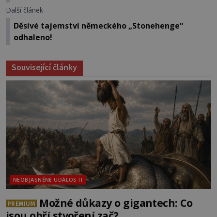
Další článek
Děsivé tajemství německého „Stonehenge“
odhaleno!
Související články
NEOBJASNĚNÉ UDÁLOSTI
Možné důkazy o gigantech: Co
PREMIUM
jsou obří stvoření zač?