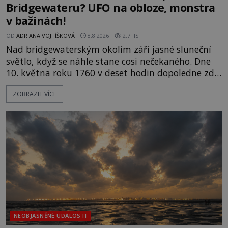
Bridgewateru? UFO na obloze, monstra
v bažinách!
OD
ADRIANA VOJTÍŠKOVÁ
8.8.2026
2.7TIS
Nad bridgewaterským okolím září jasné sluneční
světlo, když se náhle stane cosi nečekaného. Dne
10. května roku 1760 v deset hodin dopoledne zde
dojde k vůbec prvnímu historicky doloženému
ZOBRAZIT VÍCE
přeletu UFO. Podle záznamů vyzařuje takové
světlo, že vypadá jako „koule hořícího ohně“. Jde
jen o nějaký optický klam, nebo se zde skutečně
právě vznáší mimozemská loď
NEOBJASNĚNÉ UDÁLOSTI