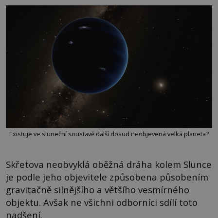
Existuje ve sluneční soustavě další dosud neobjevená velká planeta?
Skřetova neobvyklá oběžná dráha kolem Slunce
je podle jeho objevitele způsobena působením
gravitačně silnějšího a většího vesmírného
objektu. Avšak ne všichni odborníci sdílí toto
nadšení.