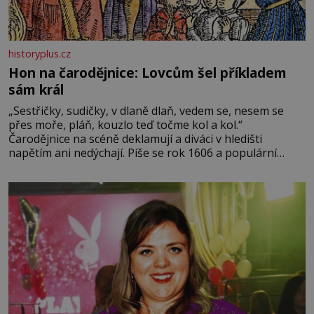
historyplus.cz
Hon na čarodějnice: Lovcům šel příkladem
sám král
„Sestřičky, sudičky, v dlaně dlaň, vedem se, nesem se
přes moře, pláň, kouzlo teď točme kol a kol.“
Čarodějnice na scéně deklamují a diváci v hledišti
napětím ani nedýchají. Píše se rok 1606 a populární
anglický dramatik William Shakespeare uvádí svou
Tragédii o Macbethovi. Napsal ji pro krále Jakuba I., jenž
v roce 1603 vystřídal