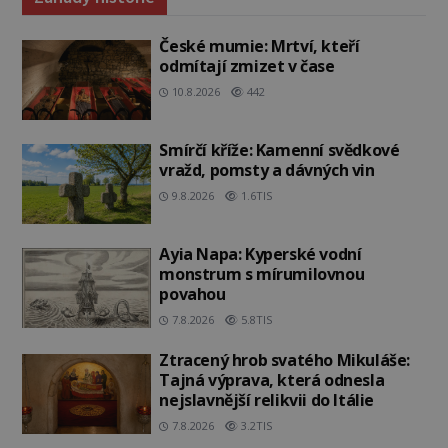
České mumie: Mrtví, kteří
odmítají zmizet v čase
10.8.2026
442
Smírčí kříže: Kamenní svědkové
vražd, pomsty a dávných vin
9.8.2026
1.6TIS
Ayia Napa: Kyperské vodní
monstrum s mírumilovnou
povahou
7.8.2026
5.8TIS
Ztracený hrob svatého Mikuláše:
Tajná výprava, která odnesla
nejslavnější relikvii do Itálie
7.8.2026
3.2TIS