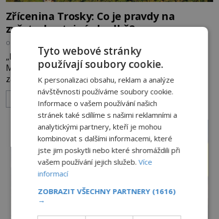
Zřícenina Trosky: Co je pravdy na
zvěstech o tajné chodbě?
OD
MICHAELA HOLUBOVÁ
5.8.2026
3.4TIS
Tyto webové stránky
„Budeš se smažit v horoucích peklech!“ povykuje
používají soubory cookie.
Markéta na o dvě generace mladší Barboru. Ta jí
za chvíli slovní palbu opětuje. První je zarytá
K personalizaci obsahu, reklam a analýze
katolička, druhá přesvědčená kališnice. A každá z
návštěvnosti používáme soubory cookie.
ZOBRAZIT VÍCE
nich se usídlí na jedné z věží slavného hradu
Informace o vašem používání našich
Trosky. Šlechtic Ota IV. z Bergova (1399–1452) patří
stránek také sdílíme s našimi reklamními a
mezi vůdce protihusitského boje. Za manželku má
analytickými partnery, kteří je mohou
skutečně jistou
kombinovat s dalšími informacemi, které
jste jim poskytli nebo které shromáždili při
vašem používání jejich služeb.
Více
informací
ZOBRAZIT VŠECHNY PARTNERY
(1616)
→