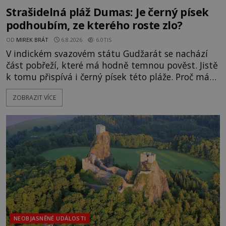
Strašidelná pláž Dumas: Je černý písek
podhoubím, ze kterého roste zlo?
OD
MIREK BRÁT
6.8.2026
6.0TIS
V indickém svazovém státu Gudžarát se nachází
část pobřeží, které má hodně temnou pověst. Jistě
k tomu přispívá i černý písek této pláže. Proč má
pláž takové netypické zbarvení? Nakolik jsou
ZOBRAZIT VÍCE
pravdivé historky, že zde došlo k nevysvětlitelným
zmizením turistů? Ti, kteří se nebojí, nás mohou
následovat. Vstupujeme na pláž Dumas ve městě
Surat. Gu
NEOBJASNĚNÉ UDÁLOSTI