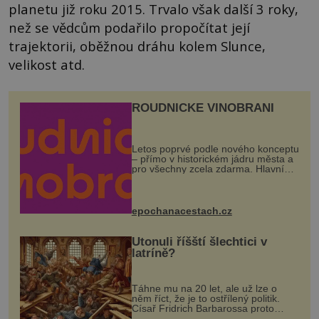
planetu již roku 2015. Trvalo však další 3 roky,
než se vědcům podařilo propočítat její
trajektorii, oběžnou dráhu kolem Slunce,
velikost atd.
ROUDNICKÉ VINOBRANÍ
Letos poprvé podle nového konceptu
– přímo v historickém jádru města a
pro všechny zcela zdarma. Hlavní
program se odehraje na Karlově a
Husově náměstí. Návštěvníci se
mohou těšit na víno, burčák, pes...
epochanacestach.cz
Utonuli říšští šlechtici v
latríně?
Táhne mu na 20 let, ale už lze o
něm říct, že je to ostřílený politik.
Císař Fridrich Barbarossa proto
posílá svého syna a dědice Jindřicha