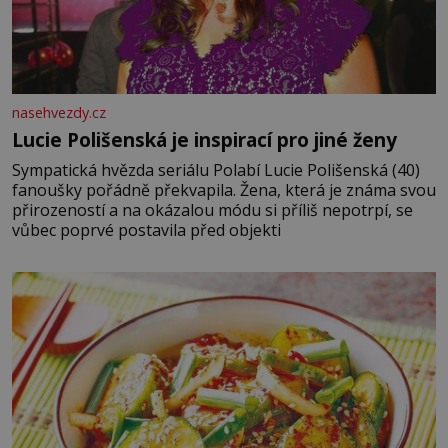
nasehvezdy.cz
Lucie Polišenská je inspirací pro jiné ženy
Sympatická hvězda seriálu Polabí Lucie Polišenská (40)
fanoušky pořádně překvapila. Žena, která je známa svou
přirozeností a na okázalou módu si příliš nepotrpí, se
vůbec poprvé postavila před objekti