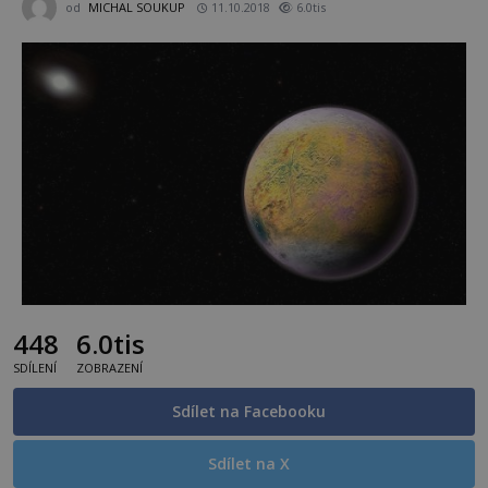
od
MICHAL SOUKUP
11.10.2018
6.0tis
448
6.0tis
SDÍLENÍ
ZOBRAZENÍ
Sdílet na Facebooku
Sdílet na X