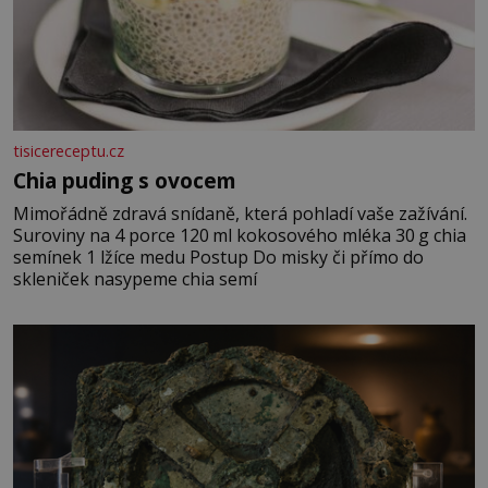
tisicereceptu.cz
Chia puding s ovocem
Mimořádně zdravá snídaně, která pohladí vaše zažívání.
Suroviny na 4 porce 120 ml kokosového mléka 30 g chia
semínek 1 lžíce medu Postup Do misky či přímo do
skleniček nasypeme chia semí