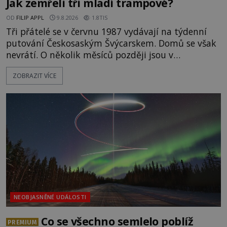
Jak zemřeli tři mladí trampové?
OD
FILIP APPL
9.8.2026
1.8TIS
Tři přátelé se v červnu 1987 vydávají na týdenní
putování Českosaským Švýcarskem. Domů se však
nevrátí. O několik měsíců později jsou v
nepřístupných skalách u Hřenska nalezeny jejich
ZOBRAZIT VÍCE
kostry – a s nimi stopy, které se jen obtížně slučují
s nešťastnou náhodou. Zabil mladé trampy
přírodní živel, neznámý útočník, nebo někdo, koho
tehdejší režim nechtěl odhalit? [gallery
ids="171131,171132,1711
NEOBJASNĚNÉ UDÁLOSTI
Co se všechno semlelo poblíž
PREMIUM