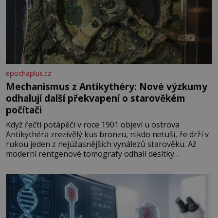
epochaplus.cz
Mechanismus z Antikythéry: Nové výzkumy
odhalují další překvapení o starověkém
počítači
Když řečtí potápěči v roce 1901 objeví u ostrova
Antikythéra zrezivělý kus bronzu, nikdo netuší, že drží v
rukou jeden z nejúžasnějších vynálezů starověku. Až
moderní rentgenové tomografy odhalí desítky
ozubených kol ukrytých uvnitř. Mechanismus z
Antikythéry je dnes považován za nejstarší známý
analogový počítač na světě. Přesto ani po více než sto
letech výzkumu