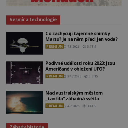
Vesmír a technologie
Co zachycují tajemné snímky
Marsu? Je na něm přeci jen voda?
PREMIUM
7.8.2026
3.1TIS
Podivné události roku 2023: Jsou
Američané v obležení UFO?
PREMIUM
27.7.2026
3.5TIS
Nad australským městem
„tančila“ záhadná světla
PREMIUM
4.7.2026
3.4TIS
Záhady historie