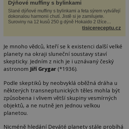
Dýňové muffiny s bylinkami
Slané dýňové muffiny s bylinkami a feta sýrem vytvářejí
dokonalou harmonii chutí. Jistě si je zamilujete.
Suroviny na 12 kusů 250 g dýně Hokaido 2 lžíce
olivového oleje sůl, pepř hrst nasekaných špen...
tisicereceptu.cz
Je mnoho vědců, kteří se k existenci další velké
planety na okraji sluneční soustavy staví
skepticky. Jedním z nich je i uznávaný český
astronom
Jiří Grygar
(*1936).
Podle skeptiků by neobvyklá oběžná dráha u
některých transneptunických těles mohla být
způsobena i vlivem větší skupiny vesmírných
objektů, a ne nutně jen jednou velkou
planetou.
Nicméně hledání Deváté planety stále probíhá