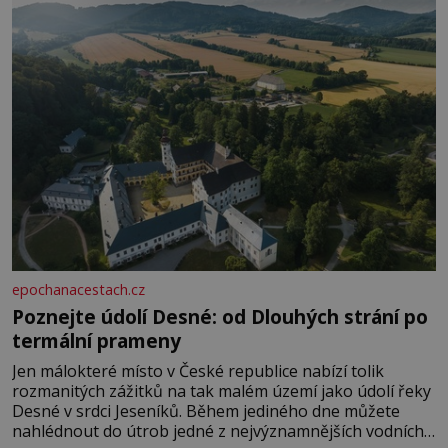
epochanacestach.cz
Poznejte údolí Desné: od Dlouhých strání po
termální prameny
Jen málokteré místo v České republice nabízí tolik
rozmanitých zážitků na tak malém území jako údolí řeky
Desné v srdci Jeseníků. Během jediného dne můžete
nahlédnout do útrob jedné z nejvýznamnějších vodních