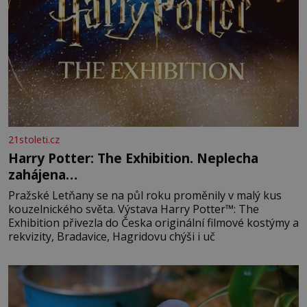
21stoleti.cz
Harry Potter: The Exhibition. Neplecha
zahájena…
Pražské Letňany se na půl roku proměnily v malý kus
kouzelnického světa. Výstava Harry Potter™: The
Exhibition přivezla do Česka originální filmové kostýmy a
rekvizity, Bradavice, Hagridovu chýši i uč