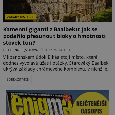
ZÁHADY HISTORIE
Kamenní giganti z Baalbeku: Jak se
podařilo přesunout bloky o hmotnosti
stovek tun?
OD
HELENA STEJSKALOVÁ
31.7.2026
3.3TIS
V libanonském údolí Bikáa stojí místo, které
dodnes vyvolává úžas i otázky. Starověký Baalbek
ukrývá základy chrámového komplexu, v nichž leží
kameny tak obrovské, že se zdá téměř nemožné je
ZOBRAZIT VÍCE
přesunout. Některé bloky váží kolem tisíce tun,
jeden z nedávno prozkoumaných kamenných
kolosů dokonce odhadem až 1650 tun. Jak lidé bez
moderních strojů dokázali takové giganty vytesat,
dopravit a přesně u