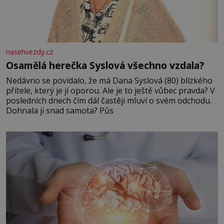
nasehvezdy.cz
Osamělá herečka Syslová všechno vzdala?
Nedávno se povídalo, že má Dana Syslová (80) blízkého
přítele, který je jí oporou. Ale je to ještě vůbec pravda? V
posledních dnech čím dál častěji mluví o svém odchodu.
Dohnala ji snad samota? Půs