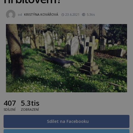
od
KRISTÝNA KOVÁŘOVÁ
23.6.2021
5.3tis
407
5.3tis
SDÍLENÍ
ZOBRAZENÍ
Sdílet na Facebooku