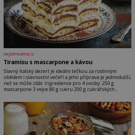
nejsemsama.cz
Tiramisu s mascarpone a kávou
Slavný italský dezert je ideální tečkou za rodinným
obědem i slavnostní večeří a jeho příprava je jednodušší,
než se může zdát. Ingredience pro 4 osoby: 250 g
mascarpone 3 vejce 80 g cukru 200 g cukrářských
piškotů 250 ml silné kávy 2 lžíce amaretta kakao na
posypání Postup: Oddělte žloutky od bílků. Žloutky
vyšlehejte s cukrem do světlé pěny a postupně do nich
vmíchejte mascarpone, aby vznikl hladký