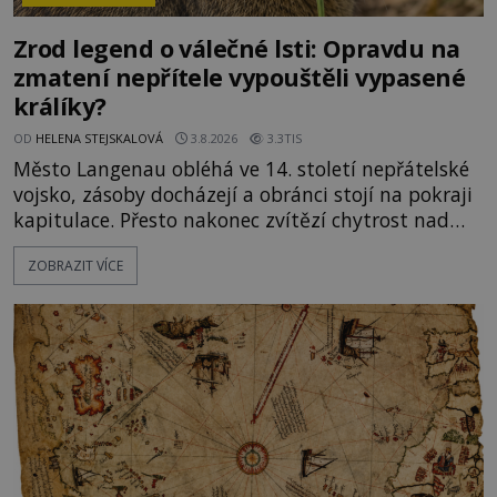
Zrod legend o válečné lsti: Opravdu na
zmatení nepřítele vypouštěli vypasené
králíky?
OD
HELENA STEJSKALOVÁ
3.8.2026
3.3TIS
Město Langenau obléhá ve 14. století nepřátelské
vojsko, zásoby docházejí a obránci stojí na pokraji
kapitulace. Přesto nakonec zvítězí chytrost nad
hrubou silou. Podle staré německé legendy vypustí
ZOBRAZIT VÍCE
obyvatelé za hradby dobře živeného králíka, aby
nepřítele přesvědčili, že uvnitř města je jídla stále
dost. Čas pracuje pro obléhatele. Ve městě ubývají
zásoby a každý den znamená další porci strádá