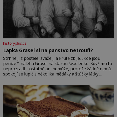
historyplus.cz
Lapka Grasel si na panstvo netroufl?
Strhne ji z postele, sváže ji a krutě zbije. „Kde jsou
peníze?“ naléhá Grasel na starou švadlenku. Když mu to
neprozradí – ostatně ani nemůže, protože žádné nemá,
spokojí se lupič s několika měďáky a štůčky látky.
Zraněná žena pár dní nato umírá. Je to muž nebývale
krutý. Jeho činy budí hrůzu ještě dlouho po jeho smrti