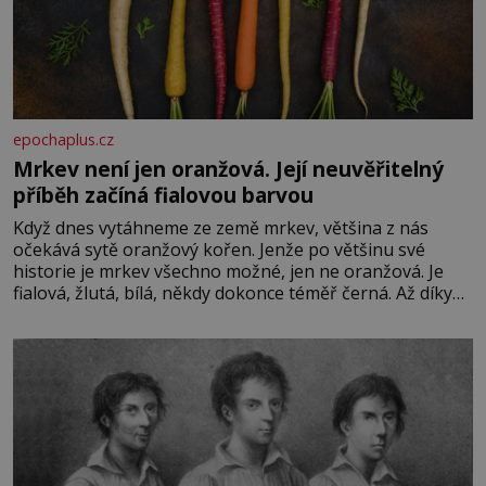
epochaplus.cz
Mrkev není jen oranžová. Její neuvěřitelný
příběh začíná fialovou barvou
Když dnes vytáhneme ze země mrkev, většina z nás
očekává sytě oranžový kořen. Jenže po většinu své
historie je mrkev všechno možné, jen ne oranžová. Je
fialová, žlutá, bílá, někdy dokonce téměř černá. Až díky
stovkám let pečlivého šlechtění se z ní stává zelenina,
bez které si českou zahradu ani nedokážeme představit.
Její příběh je