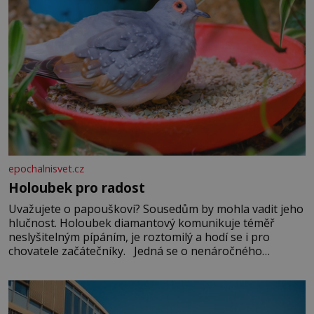
epochalnisvet.cz
Holoubek pro radost
Uvažujete o papouškovi? Sousedům by mohla vadit jeho
hlučnost. Holoubek diamantový komunikuje téměř
neslyšitelným pípáním, je roztomilý a hodí se i pro
chovatele začátečníky. Jedná se o nenáročného
klidného ptáčka, který většinu dne jen posedává. Hodně
času tráví na zemi, kde sbírá zbytky semínek Jeho
domovinou je prakticky celá Austrálie s výjimkou
pobřežní oblasti.