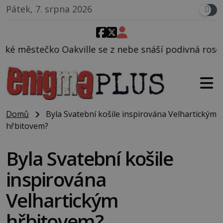
Pátek, 7. srpna 2026
se z nebe snáší podivná rosolovitá látka neznámého
Domů
Byla Svatební košile inspirována Velhartickým
hřbitovem?
Byla Svatební košile
inspirována
Velhartickým
hřbitovem?