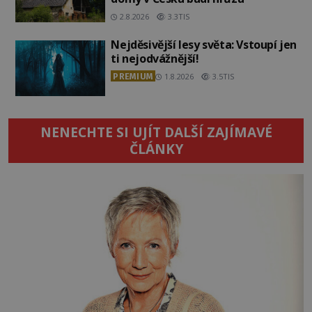
2.8.2026
3.3TIS
Nejděsivější lesy světa: Vstoupí jen
ti nejodvážnější!
PREMIUM
1.8.2026
3.5TIS
NENECHTE SI UJÍT DALŠÍ ZAJÍMAVÉ
ČLÁNKY