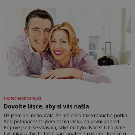
elektráren v Evropě, vydat se na horské hřebeny, projet
se na koloběžce a den zakončit poznáváním památek ve
Velkých Losinách nebo v termálním
skutecnepribehy.cz
Dovolte lásce, aby si vás našla
Už jsem ani nedoufala, že mě něco tak krásného potká.
Až v pětapadesáti jsem zažila lásku na první pohled.
Poprvé jsem se vdávala, když mi bylo dvacet. Oba jsme
byli mladí a byl to tak říkajíc sňatek z rozumu. Rodiče nás