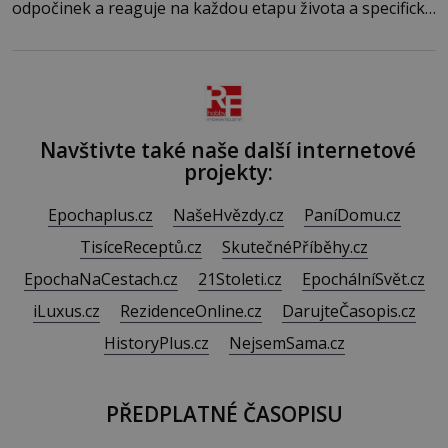
odpočinek a reaguje na každou etapu života a specifické
potřeby dítěte. Pro nejmenší je klíčová jednoduchost,
měkkost a bezpečí, proto by pokoj miminka měl působit
především klidně a útulně. Předškolní věk je
Navštivte také naše další internetové
projekty:
Epochaplus.cz
NašeHvězdy.cz
PaníDomu.cz
TisíceReceptů.cz
SkutečnéPříběhy.cz
EpochaNaCestach.cz
21Stoleti.cz
EpochálníSvět.cz
iLuxus.cz
RezidenceOnline.cz
DarujteČasopis.cz
HistoryPlus.cz
NejsemSama.cz
PŘEDPLATNÉ ČASOPISU