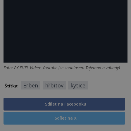
Foto: PX FUEL Video: Youtube (se souhlasem Tajemno a záhady)
Erben
hřbitov
kytice
Štítky:
Sdílet na Facebooku
Sdílet na X