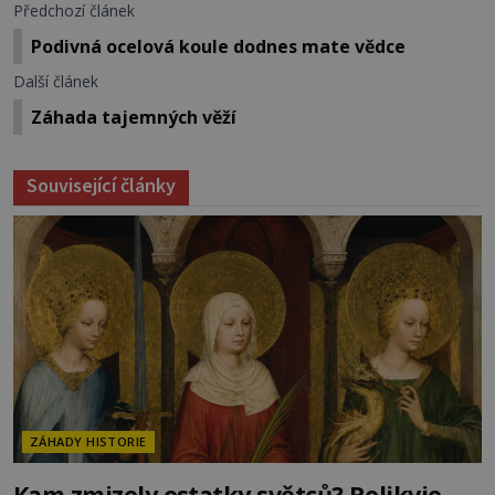
Předchozí článek
Podivná ocelová koule dodnes mate vědce
Další článek
Záhada tajemných věží
Související články
ZÁHADY HISTORIE
Kam zmizely ostatky světců? Relikvie,