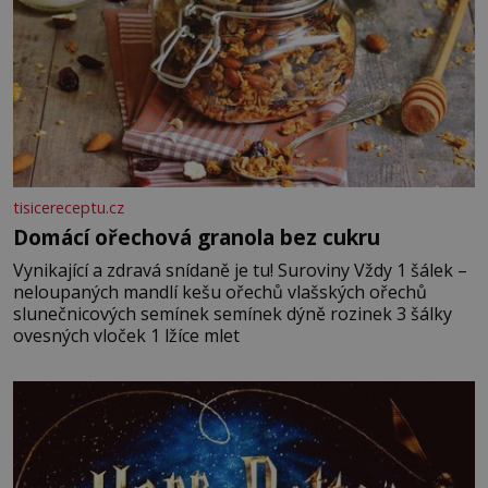
tisicereceptu.cz
Domácí ořechová granola bez cukru
Vynikající a zdravá snídaně je tu! Suroviny Vždy 1 šálek –
neloupaných mandlí kešu ořechů vlašských ořechů
slunečnicových semínek semínek dýně rozinek 3 šálky
ovesných vloček 1 lžíce mlet