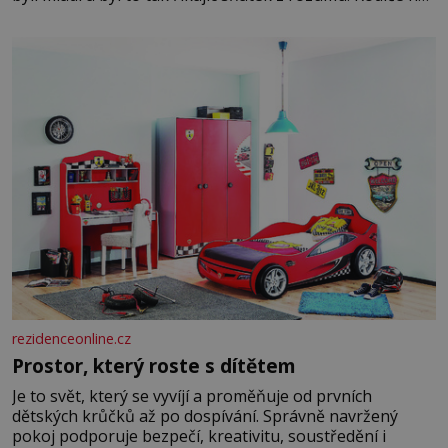
dali dohromady, Toník byl dobře zaopatřený mladý muž.
Manželství nám oběma moc nesvědčilo, brzy jsme zjistili,
že
rezidenceonline.cz
Prostor, který roste s dítětem
Je to svět, který se vyvíjí a proměňuje od prvních
dětských krůčků až po dospívání. Správně navržený
pokoj podporuje bezpečí, kreativitu, soustředění i