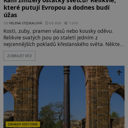
které putují Evropou a dodnes budí
úžas
OD
HELENA STEJSKALOVÁ
6.8.2026
1.6TIS
Kosti, zuby, pramen vlasů nebo kousky oděvu.
Relikvie svatých jsou po staletí jedním z
nejcennějších pokladů křesťanského světa. Některé
mají pečlivě doloženou historii, jiné provází
ZOBRAZIT VÍCE
záhady, krádeže i nečekané objevy. Jejich osudy
připomínají dobrodružné romány, přesto se opírají
o skutečné historické události. Ve středověké
Evropě mají relikvie mimořádnou hodnotu. Nejsou
jen předmětem úcty
ZÁHADY HISTORIE