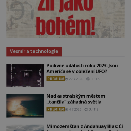
Vesmír a technologie
Podivné události roku 2023: Jsou
Američané v obležení UFO?
PREMIUM
27.7.2026
3.5TIS
Nad australským městem
„tančila“ záhadná světla
PREMIUM
4.7.2026
3.4TIS
Mimozemšťan z Andahuaylillas: Čí