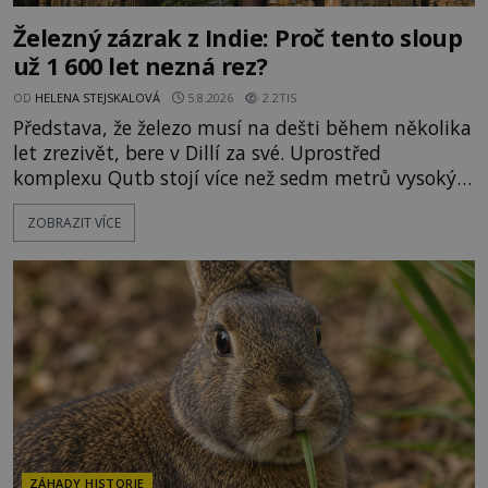
Železný zázrak z Indie: Proč tento sloup
už 1 600 let nezná rez?
OD
HELENA STEJSKALOVÁ
5.8.2026
2.2TIS
Představa, že železo musí na dešti během několika
let zrezivět, bere v Dillí za své. Uprostřed
komplexu Qutb stojí více než sedm metrů vysoký
železný sloup, který už přibližně 1 600 let odolává
ZOBRAZIT VÍCE
počasí s jen nepatrnými stopami koroze. Jeho
mimořádná trvanlivost dlouho živí legendy o
ztracených technologiích či tajemných
materiálech. Moderní metalurgie však ukazuje, že
skutečné vysvětlení je ješt
ZÁHADY HISTORIE