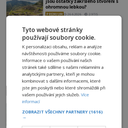
jsou ostatky zakrslého stvoření s
ohromnou lebkou?
PREMIUM
26.6.2026
2.9TIS
Tyto webové stránky
Záhady historie
používají soubory cookie.
Rosslynská kaple: Chrám, který
K personalizaci obsahu, reklam a analýze
dodnes střeží svá největší
návštěvnosti používáme soubory cookie.
tajemství
Informace o vašem používání našich
30.7.2026
3.5TIS
stránek také sdílíme s našimi reklamními a
analytickými partnery, kteří je mohou
Zmizelo pohádkové bohatství
templářského řádu do
kombinovat s dalšími informacemi, které
nenávratna?
jste jim poskytli nebo které shromáždili při
PREMIUM
29.7.2026
3.3TIS
vašem používání jejich služeb.
Více
informací
Neznámé podzemní prostory pod
klášterem v Plasích: Skrývá se pod
ZOBRAZIT VŠECHNY PARTNERY
(1616)
zemí ještě něco?
→
28.7.2026
3.2TIS