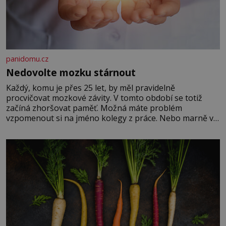
panidomu.cz
Nedovolte mozku stárnout
Každý, komu je přes 25 let, by měl pravidelně
procvičovat mozkové závity. V tomto období se totiž
začíná zhoršovat paměť. Možná máte problém
vzpomenout si na jméno kolegy z práce. Nebo marně v
paměti lovíte název knížky, kterou jste nedávno přečetli.
Je to opravdu tak, s věkem jako kdyby se paměť
rozhodla stávkovat. Cvičte