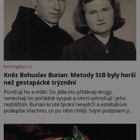
historyplus.cz
Kněz Bohuslav Burian: Metody StB byly horší
než gestapácké trýznění
Ponižují ho a mlátí. Do jídla mu přidávají drogy,
nenechají ho pořádně vyspat a smrtí vyhrožují i jeho
nejbližším. Burian kruté týrání nevydrží a estébákům
podepíše všechno, co po něm chtějí. Svým podpisem jim
potvrdí také to, že na něj během výslechů nikdo nevyvíjel
fyzický ani psychický nátlak. Syn brněnského řezníka
chce být knězem a