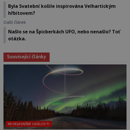
Byla Svatební košile inspirována Velhartickým
hřbitovem?
Další článek
Našlo se na Špicberkách UFO, nebo nenašlo? Toť
otázka.
Související články
NEOBJASNĚNÉ UDÁLOSTI