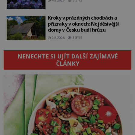
4.8.2026
3.5TIS
Kroky v prázdných chodbách a
přízraky v oknech: Nejděsivější
domy v Česku budí hrůzu
2.8.2026
3.3TIS
NENECHTE SI UJÍT DALŠÍ ZAJÍMAVÉ
ČLÁNKY