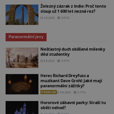
Železný zázrak z Indie: Proč tento
sloup už 1 600 let nezná rez?
5.8.2026
3.0TIS
Paranormální jevy
Nešťastný duch oběšené milenky
děsí studentky
8.8.2026
4.3TIS
Herec Richard Dreyfuss a
muzikant Dave Grohl: Jaké mají
paranormální zážitky?
PREMIUM
5.8.2026
3.1TIS
Hororové zábavní parky: Straší tu
oběti nehod?