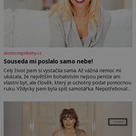
skutecnepribehy.cz
Souseda mi poslalo samo nebe!
Celý život jsem si vystačila sama. Až vážná nemoc mi
ukázala, že největším bohatstvím nejsou peníze ani
vlastní byt, ale člověk, který je ochotný podat pomocnou
ruku. Vždycky jsem byla spíš samotářka. Nepotřebovala
jsem kolem sebe partu kamarádek ani partnera. Stačily
mi knihy, práce a hlavně klid. Hned po studiích jsem
odešla z rodného města,