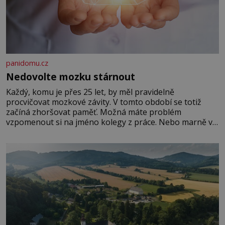
panidomu.cz
Nedovolte mozku stárnout
Každý, komu je přes 25 let, by měl pravidelně
procvičovat mozkové závity. V tomto období se totiž
začíná zhoršovat paměť. Možná máte problém
vzpomenout si na jméno kolegy z práce. Nebo marně v
paměti lovíte název knížky, kterou jste nedávno přečetli.
Je to opravdu tak, s věkem jako kdyby se paměť
rozhodla stávkovat. Cvičte