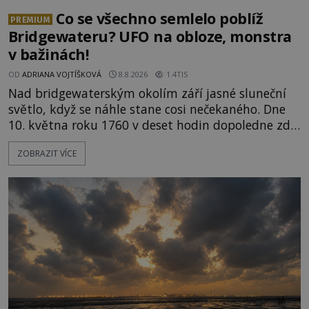
Co se všechno semlelo poblíž
PREMIUM
Bridgewateru? UFO na obloze, monstra
v bažinách!
OD
ADRIANA VOJTÍŠKOVÁ
8.8.2026
1.4TIS
Nad bridgewaterským okolím září jasné sluneční
světlo, když se náhle stane cosi nečekaného. Dne
10. května roku 1760 v deset hodin dopoledne zde
dojde k vůbec prvnímu historicky doloženému
ZOBRAZIT VÍCE
přeletu UFO. Podle záznamů vyzařuje takové
světlo, že vypadá jako „koule hořícího ohně“. Jde
jen o nějaký optický klam, nebo se zde skutečně
právě vznáší mimozemská loď