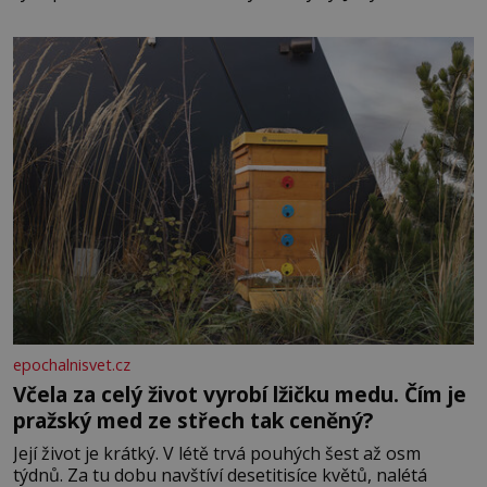
Casanova sledoval, když se například procházel uličkami
lotyšské Rigy? Casanova v Pobaltí kontaktoval tamní
zednářské lóže. Nebyl v této oblasti žádným nováčkem,
protože do zednářské
epochalnisvet.cz
Včela za celý život vyrobí lžičku medu. Čím je
pražský med ze střech tak ceněný?
Její život je krátký. V létě trvá pouhých šest až osm
týdnů. Za tu dobu navštíví desetitisíce květů, nalétá