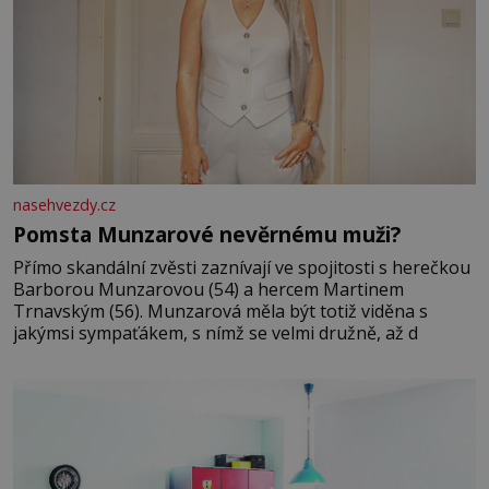
nasehvezdy.cz
Pomsta Munzarové nevěrnému muži?
Přímo skandální zvěsti zaznívají ve spojitosti s herečkou
Barborou Munzarovou (54) a hercem Martinem
Trnavským (56). Munzarová měla být totiž viděna s
jakýmsi sympaťákem, s nímž se velmi družně, až d