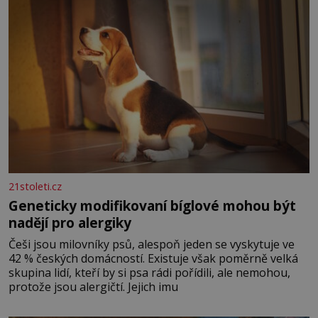
21stoleti.cz
Geneticky modifikovaní bíglové mohou být
nadějí pro alergiky
Češi jsou milovníky psů, alespoň jeden se vyskytuje ve
42 % českých domácností. Existuje však poměrně velká
skupina lidí, kteří by si psa rádi pořídili, ale nemohou,
protože jsou alergičtí. Jejich imu