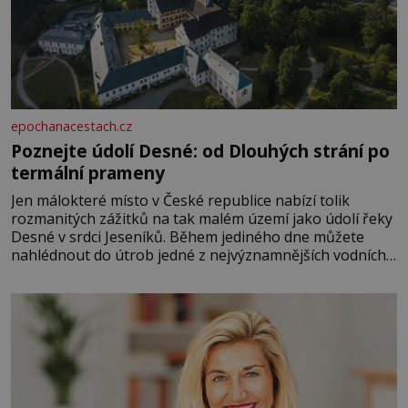
epochanacestach.cz
Poznejte údolí Desné: od Dlouhých strání po
termální prameny
Jen málokteré místo v České republice nabízí tolik
rozmanitých zážitků na tak malém území jako údolí řeky
Desné v srdci Jeseníků. Během jediného dne můžete
nahlédnout do útrob jedné z nejvýznamnějších vodních
elektráren v Evropě, vydat se na horské hřebeny, projet
se na koloběžce a den zakončit poznáváním památek ve
Velkých Losinách nebo v termálním