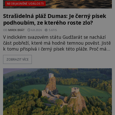
NEOBJASNĚNÉ UDÁLOSTI
Strašidelná pláž Dumas: Je černý písek
podhoubím, ze kterého roste zlo?
OD
MIREK BRÁT
6.8.2026
5.6TIS
V indickém svazovém státu Gudžarát se nachází
část pobřeží, které má hodně temnou pověst. Jistě
k tomu přispívá i černý písek této pláže. Proč má
pláž takové netypické zbarvení? Nakolik jsou
ZOBRAZIT VÍCE
pravdivé historky, že zde došlo k nevysvětlitelným
zmizením turistů? Ti, kteří se nebojí, nás mohou
následovat. Vstupujeme na pláž Dumas ve městě
Surat. Gu