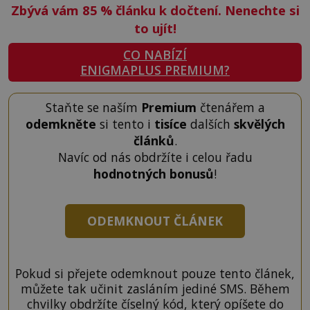
Zbývá vám 85
%
článku k dočtení. Nenechte si
to ujít!
CO NABÍZÍ
ENIGMAPLUS PREMIUM?
Staňte se naším
Premium
čtenářem a
odemkněte
si tento i
tisíce
dalších
skvělých
článků
.
Navíc od nás obdržíte i celou řadu
hodnotných bonusů
!
ODEMKNOUT ČLÁNEK
Pokud si přejete odemknout pouze tento článek,
můžete tak učinit zasláním jediné SMS. Během
chvilky obdržíte číselný kód, který opíšete do