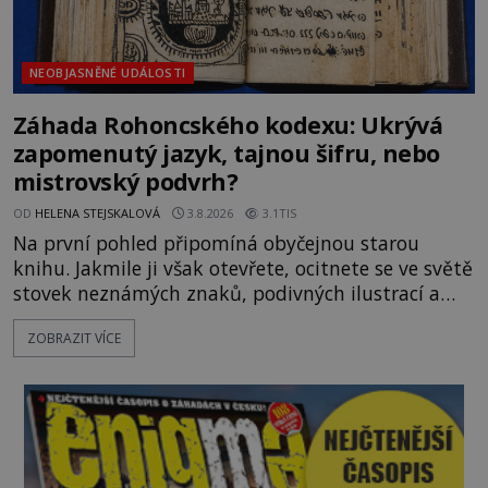
NEOBJASNĚNÉ UDÁLOSTI
Záhada Rohoncského kodexu: Ukrývá
zapomenutý jazyk, tajnou šifru, nebo
mistrovský podvrh?
OD
HELENA STEJSKALOVÁ
3.8.2026
3.1TIS
Na první pohled připomíná obyčejnou starou
knihu. Jakmile ji však otevřete, ocitnete se ve světě
stovek neznámých znaků, podivných ilustrací a
textu, který už téměř dvě století vzdoruje všem
ZOBRAZIT VÍCE
pokusům o rozluštění. Rohoncský kodex patří mezi
největší záhady evropských dějin a dodnes nikdo s
jistotou neví, kdo jej napsal, kdy vznikl ani co
vlastně vypráví. Rohoncský kodex se poprvé
objevuje v roce