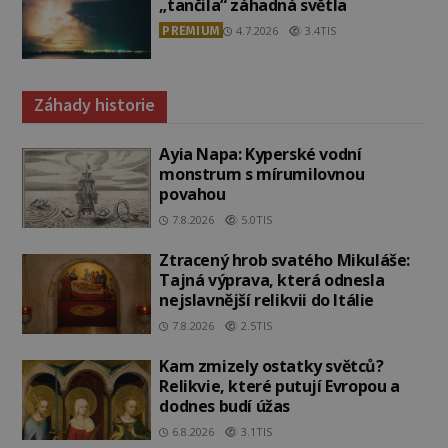
„tančila“ záhadná světla
PREMIUM
4.7.2026
3.4TIS
Záhady historie
Ayia Napa: Kyperské vodní
monstrum s mírumilovnou
povahou
7.8.2026
5.0TIS
Ztracený hrob svatého Mikuláše:
Tajná výprava, která odnesla
nejslavnější relikvii do Itálie
7.8.2026
2.5TIS
Kam zmizely ostatky světců?
Relikvie, které putují Evropou a
dodnes budí úžas
6.8.2026
3.1TIS