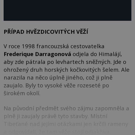
PŘÍPAD HVĚZDICOVITÝCH VĚŽÍ
V roce 1998 francouzská cestovatelka
Frederique Darragonová
odjela do Himalájí,
aby zde pátrala po levhartech sněžných. Jde o
ohrožený druh horských kočkovitých šelem. Ale
narazila na něco úplně jiného, což ji plně
zaujalo. Byly to vysoké věže rozeseté po
širokém okolí.
Na původní předmět svého zájmu zapomněla a
plně ji zaujaly právě tyto stavby. Místní
Tibeťané nad jejími otázkami jen krčili rameny
a odpovídali, že tam věže stojí odjakživa.