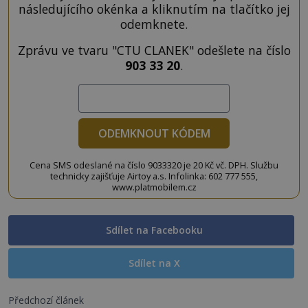
následujícího okénka a kliknutím na tlačítko jej
odemknete.
Zprávu ve tvaru "CTU CLANEK" odešlete na číslo
903 33 20
.
ODEMKNOUT KÓDEM
Cena SMS odeslané na číslo 9033320 je 20 Kč vč. DPH. Službu
technicky zajišťuje Airtoy a.s. Infolinka: 602 777 555,
www.platmobilem.cz
Sdílet na Facebooku
Sdílet na X
Předchozí článek