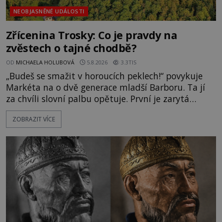
NEOBJASNĚNÉ UDÁLOSTI
Zřícenina Trosky: Co je pravdy na
zvěstech o tajné chodbě?
OD
MICHAELA HOLUBOVÁ
5.8.2026
3.3TIS
„Budeš se smažit v horoucích peklech!“ povykuje
Markéta na o dvě generace mladší Barboru. Ta jí
za chvíli slovní palbu opětuje. První je zarytá
katolička, druhá přesvědčená kališnice. A každá z
ZOBRAZIT VÍCE
nich se usídlí na jedné z věží slavného hradu
Trosky. Šlechtic Ota IV. z Bergova (1399–1452) patří
mezi vůdce protihusitského boje. Za manželku má
skutečně jistou