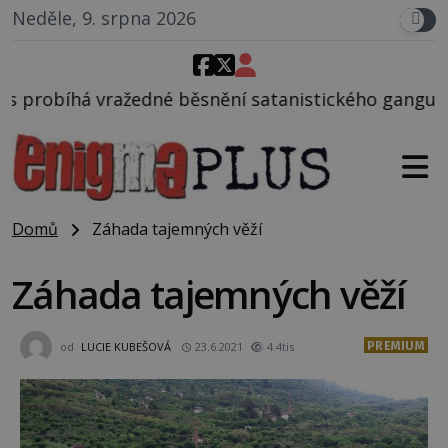
Neděle, 9. srpna 2026
ěsnění satanistického gangu vedeného Charlesem Ma
Domů
Záhada tajemných věží
Záhada tajemných věží
PREMIUM
od
LUCIE KUBEŠOVÁ
23.6.2021
4.4tis