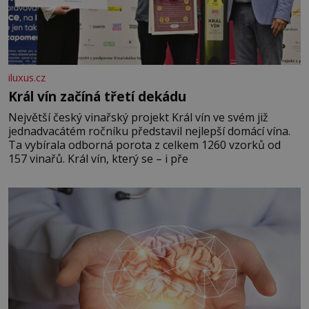
iluxus.cz
Král vín začíná třetí dekádu
Největší český vinařský projekt Král vín ve svém již
jednadvacátém ročníku představil nejlepší domácí vína.
Ta vybírala odborná porota z celkem 1260 vzorků od
157 vinařů. Král vín, který se – i pře