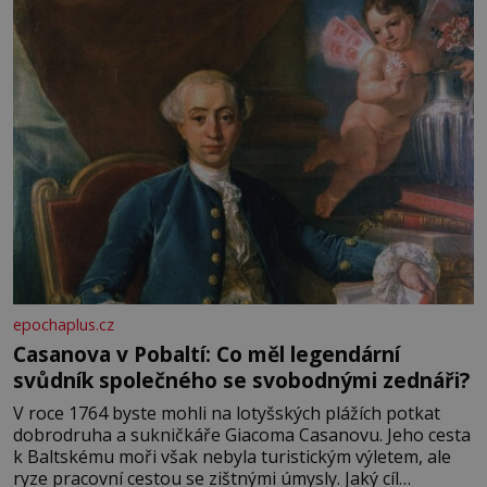
epochaplus.cz
Casanova v Pobaltí: Co měl legendární
svůdník společného se svobodnými zednáři?
V roce 1764 byste mohli na lotyšských plážích potkat
dobrodruha a sukničkáře Giacoma Casanovu. Jeho cesta
k Baltskému moři však nebyla turistickým výletem, ale
ryze pracovní cestou se zištnými úmysly. Jaký cíl