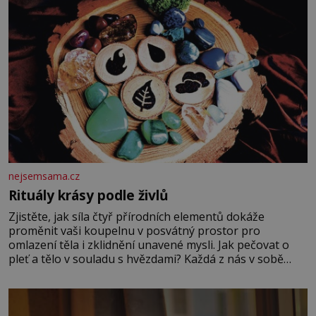
nejsemsama.cz
Rituály krásy podle živlů
Zjistěte, jak síla čtyř přírodních elementů dokáže
proměnit vaši koupelnu v posvátný prostor pro
omlazení těla i zklidnění unavené mysli. Jak pečovat o
pleť a tělo v souladu s hvězdami? Každá z nás v sobě
nese otisk vesmíru, který se projevuje nejen v naší
povaze, ale i v potřebách naší pokožky. Ohnivá znamení
Ženy narozené ve znamení Berana, Lva a Střelce v sobě
nesou žár, odvahu a neutuchající elán. Vaše