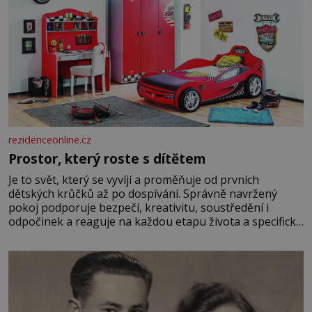
rezidenceonline.cz
Prostor, který roste s dítětem
Je to svět, který se vyvíjí a proměňuje od prvních
dětských krůčků až po dospívání. Správně navržený
pokoj podporuje bezpečí, kreativitu, soustředění i
odpočinek a reaguje na každou etapu života a specifické
potřeby dítěte. Pro nejmenší je klíčová jednoduchost,
měkkost a bezpečí, proto by pokoj miminka měl působit
především klidně a útulně. Předškolní věk je