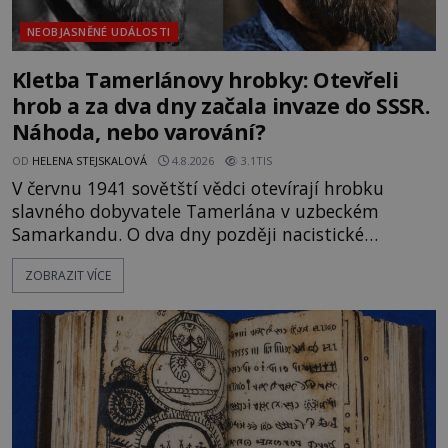
NEOBJASNĚNÉ UDÁLOSTI
Kletba Tamerlánovy hrobky: Otevřeli
hrob a za dva dny začala invaze do SSSR.
Náhoda, nebo varování?
OD
HELENA STEJSKALOVÁ
4.8.2026
3.1TIS
V červnu 1941 sovětští vědci otevírají hrobku
slavného dobyvatele Tamerlána v uzbeckém
Samarkandu. O dva dny později nacistické
Německo zahajuje operaci Barbarossa a napadá
ZOBRAZIT VÍCE
Sovětský svaz. Shoda dat je natolik zarážející, že se
rodí jedna z nejslavnějších „kleteb“ 20. století. Je
na legendě něco pravdy, nebo jde jen o fascinující
souhru okolností? Když antropolog Michail
Gerasimov (1907-1970) a