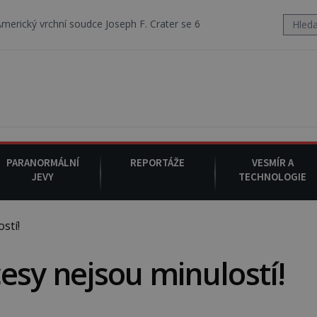
 soudce Joseph F. Crater se 6. srpna 1930 navečeří ve své oblíbené res
PARANORMÁLNÍ
REPORTÁŽE
VESMÍR A
JEVY
TECHNOLOGIE
stí!
esy nejsou minulostí!