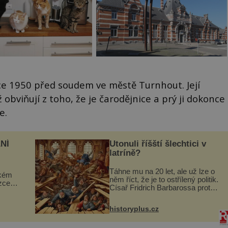
e 1950 před soudem ve městě Turnhout. Její
 obviňují z toho, že je čarodějnice a prý ji dokonce
e.
NÍ
Utonuli říšští šlechtici v
latríně?
Táhne mu na 20 let, ale už lze o
ckém
něm říct, že je to ostřílený politik.
zcela
Císař Fridrich Barbarossa proto
posílá svého syna a dědice
ově
Jindřicha VI. do Erfurtu, aby se
ohou
historyplus.cz
stal prostředníkem při řešení
sporu m...