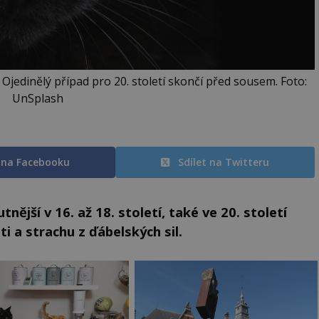
jedinělý případ pro 20. století skončí před sousem. Foto:
UnSplash
t na Facebooku
Sdílet na Twitteru
nější v 16. až 18. století, také ve 20. století
ti a strachu z ďábelských sil.