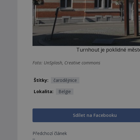
Turnhout je poklidné měste
Foto: UnSplash, Creative commons
Štítky:
čarodějnice
Lokalita:
Belgie
Sdílet na Facebooku
Předchozí článek