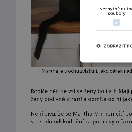
Nezbytně nutn
soubory
ZOBRAZIT P
Martha je trochu zvláštní, jako dárek na
Rodiče dětí ze vsi se ženy bojí a hlídají
ženy podivně straní a odmítá od ní jaké
Není divu, že se Martha Minnen cítí 
sousedů odškodnění za pomluvy o čaroděj