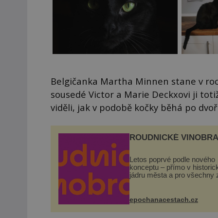
Belgičanka Martha Minnen stane v roc
sousedé Victor a Marie Deckxovi ji totiž
viděli, jak v podobě kočky běhá po dvoř
ROUDNICKÉ VINOBRA
Letos poprvé podle nového
konceptu – přímo v histori
jádru města a pro všechny 
zdarma. Hlavní program se
odehraje na Karlově a Hus
náměstí. Návštěvníci se m
epochanacestach.cz
těšit na víno, burčák, pes...