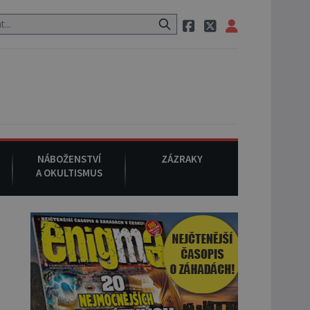
tauraci, pak si na ulici zavolá taxi, nasedne do něj a už ho nikdy nik
NÁBOŽENSTVÍ
ZÁZRAKY
A OKULTISMUS