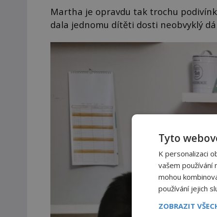
Martha je opravdu tak trochu podivínka
dala jednomu dítěti dosti neobvyklý dár
Tyto webové
K personalizaci o
vašem používání na
mohou kombinovat 
používání jejich s
ZOBRAZIT VŠE