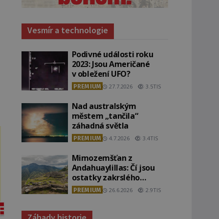
Vesmír a technologie
Podivné události roku
2023: Jsou Američané
v obležení UFO?
PREMIUM
27.7.2026
3.5TIS
Nad australským
městem „tančila“
záhadná světla
PREMIUM
4.7.2026
3.4TIS
Mimozemšťan z
Andahuaylillas: Čí jsou
ostatky zakrslého
stvoření s ohromnou
PREMIUM
26.6.2026
2.9TIS
lebkou?
Záhady historie