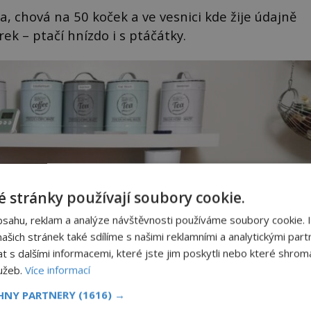
, chová na 50 koček a ve vesnici kde žije údajně
ek – ptačí hnízdo i s ptáčátky.
 stránky používají soubory cookie.
bsahu, reklam a analýze návštěvnosti používáme soubory cookie. 
šich stránek také sdílíme s našimi reklamními a analytickými partn
s dalšími informacemi, které jste jim poskytli nebo které shromá
lužeb.
Více informací
CHNY PARTNERY
(1616) →