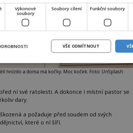
é
Výkonové
Soubory cílení
Funkční soubory
soubory
ODROBNOSTI
VŠE ODMÍTNOUT
VŠ
dělí hnízdo a doma má kočky. Moc koček. Foto: UnSplash
 před ní své ratolesti. A dokonce i místní pastor se
koliv dary.
poškozená a požaduje před soudem od svých
nictví, které o ní šíří.