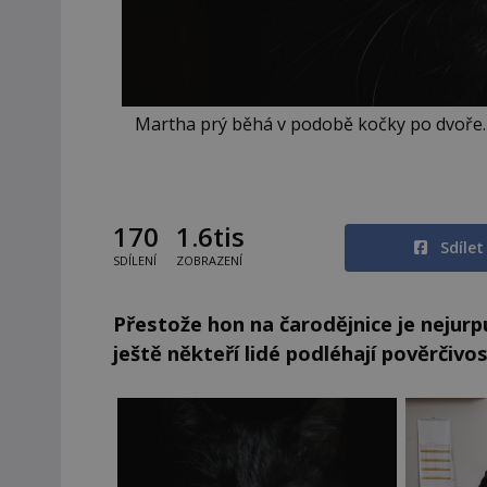
Martha prý běhá v podobě kočky po dvoře. O
170
1.6tis
Sdíle
SDÍLENÍ
ZOBRAZENÍ
Přestože hon na čarodějnice je nejurput
ještě někteří lidé podléhají pověrčivos