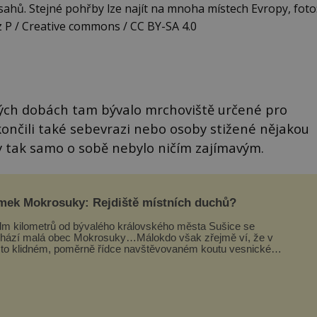
ahů. Stejné pohřby lze najít na mnoha místech Evropy, foto
z P / Creative commons / CC BY-SA 4.0
vných dobách tam bývalo mrchoviště určené pro
končili také sebevrazi nebo osoby stižené nějakou
y tak samo o sobě nebylo ničím zajímavým.
mek Mokrosuky: Rejdiště místních duchů?
m kilometrů od bývalého královského města Sušice se
hází malá obec Mokrosuky…Málokdo však zřejmě ví, že v
to klidném, poměrně řídce navštěvovaném koutu vesnické
avy se nachází několi...