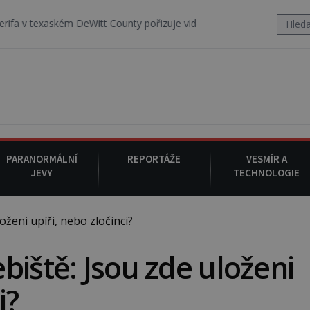
 v texaském DeWitt County pořizuje video, na kterém před jeho voze
PARANORMÁLNÍ
REPORTÁŽE
VESMÍR A
JEVY
TECHNOLOGIE
ženi upíři, nebo zločinci?
biště: Jsou zde uloženi
i?