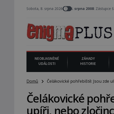
Sobota, 8. srpna 2026
8. srpna 2008
: Zástupce šerifa
NEOBJASNĚNÉ
ZÁHADY
UDÁLOSTI
HISTORIE
Domů
Čelákovické pohřebiště: Jsou zde ulo
Čelákovické pohře
upíři, nebo zločinc