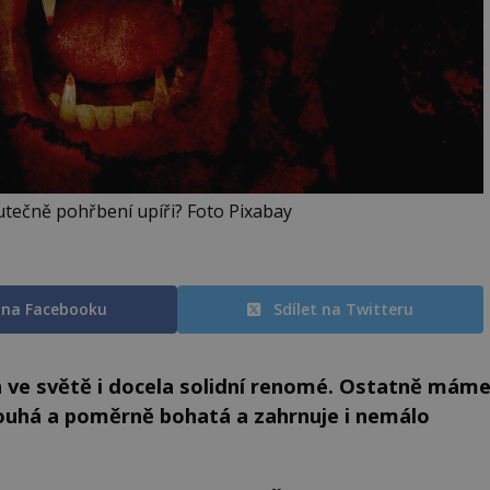
kutečně pohřbení upíři? Foto Pixabay
t na Facebooku
Sdílet na Twitteru
a ve světě i docela solidní renomé. Ostatně mám
dlouhá a poměrně bohatá a zahrnuje i nemálo