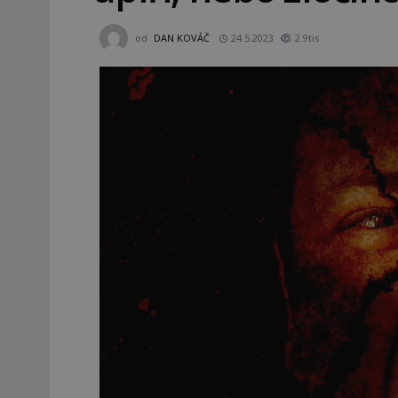
od
DAN KOVÁČ
24.5.2023
2.9tis