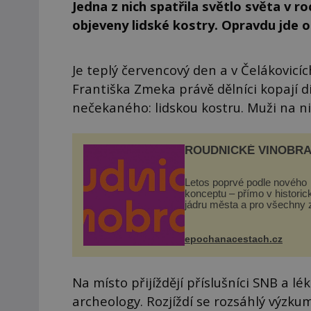
Jedna z nich spatřila světlo světa v r
objeveny lidské kostry. Opravdu jde o
Je teplý červencový den a v Čelákovicí
Františka Zmeka právě dělníci kopají d
nečekaného: lidskou kostru. Muži na nic
ROUDNICKÉ VINOBRA
Letos poprvé podle nového
konceptu – přímo v histori
jádru města a pro všechny 
zdarma. Hlavní program se
odehraje na Karlově a Hus
náměstí. Návštěvníci se m
epochanacestach.cz
těšit na víno, burčák, pes...
Na místo přijíždějí příslušníci SNB a l
archeology. Rozjíždí se rozsáhlý výzk