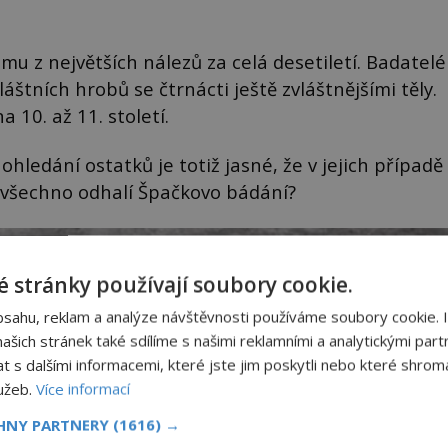
u z největších nálezů za celá desetiletí. Badatelé
štních hrobů se čtrnácti ještě zvláštnějšími těly.
 10. až 11. století.
ohledání ostatků je totiž jasné, že v jejich případě
 všechno odhalí Špačkovo bádání?
 stránky používají soubory cookie.
bsahu, reklam a analýze návštěvnosti používáme soubory cookie. 
šich stránek také sdílíme s našimi reklamními a analytickými partn
s dalšími informacemi, které jste jim poskytli nebo které shromá
lužeb.
Více informací
CHNY PARTNERY
(1616) →