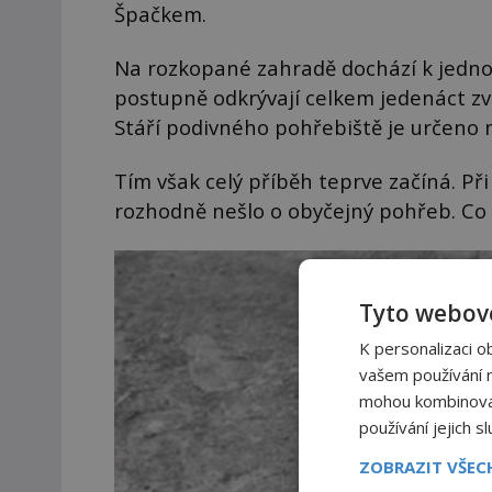
Špačkem.
Na rozkopané zahradě dochází k jednom
postupně odkrývají celkem jedenáct zvlá
Stáří podivného pohřebiště je určeno na
Tím však celý příběh teprve začíná. Při 
rozhodně nešlo o obyčejný pohřeb. Co
Tyto webové
K personalizaci o
vašem používání na
mohou kombinovat 
používání jejich s
ZOBRAZIT VŠE