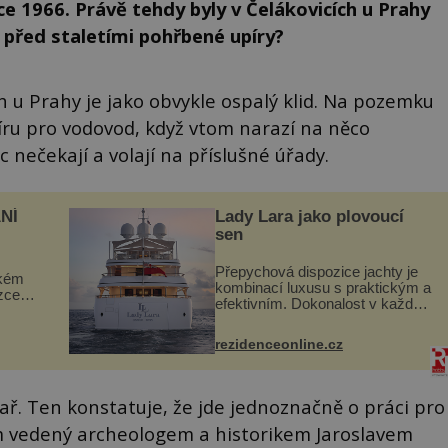
oce 1966. Právě tehdy byly v Čelákovicích u Prahy
 před staletími pohřbené upíry?
ch u Prahy je jako obvykle ospalý klid. Na pozemku
íru pro vodovod, když vtom narazí na něco
 nečekají a volají na příslušné úřady.
NÍ
Lady Lara jako plovoucí
sen
Přepychová dispozice jachty je
ckém
kombinací luxusu s praktickým a
zcela
efektivním. Dokonalost v každém
detailu představuje značka Fendi
ově
Casa, kterou byly vybaveny její
ohou
rezidenceonline.cz
paluby. Monacký přístav nabízí
každoročn...
ékař. Ten konstatuje, že jde jednoznačně o práci pro
um vedený archeologem a historikem Jaroslavem