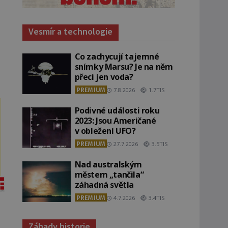
Vesmír a technologie
Co zachycují tajemné
snímky Marsu? Je na něm
přeci jen voda?
PREMIUM
7.8.2026
1.7TIS
Podivné události roku
2023: Jsou Američané
v obležení UFO?
PREMIUM
27.7.2026
3.5TIS
Nad australským
městem „tančila“
záhadná světla
PREMIUM
4.7.2026
3.4TIS
Záhady historie