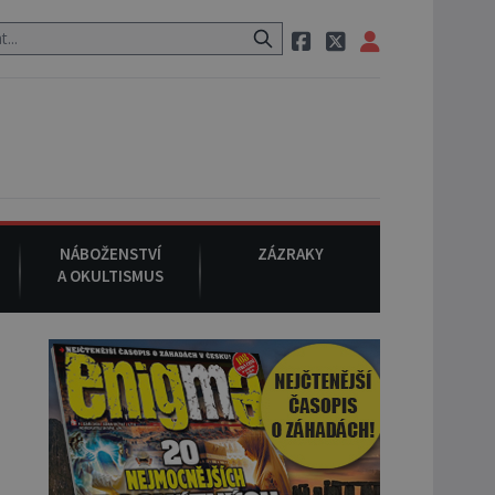
m po cestě utíká zvláštní psovitá šelma, údajně bájná čupakabra.
NÁBOŽENSTVÍ
ZÁZRAKY
A OKULTISMUS