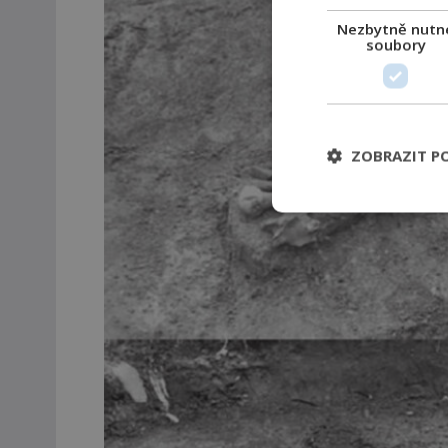
Nezbytně nutn
soubory
ZOBRAZIT P