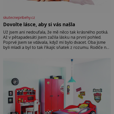
skutecnepribehy.cz
Dovolte lásce, aby si vás našla
Už jsem ani nedoufala, že mě něco tak krásného potká.
Až v pětapadesáti jsem zažila lásku na první pohled.
Poprvé jsem se vdávala, když mi bylo dvacet. Oba jsme
byli mladí a byl to tak říkajíc sňatek z rozumu. Rodiče nás
dali dohromady, Toník byl dobře zaopatřený mladý muž.
Manželství nám oběma moc nesvědčilo, brzy jsme zjistili,
že