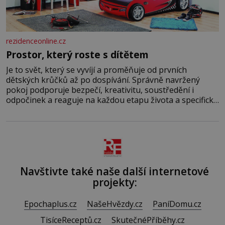
rezidenceonline.cz
Prostor, který roste s dítětem
Je to svět, který se vyvíjí a proměňuje od prvních
dětských krůčků až po dospívání. Správně navržený
pokoj podporuje bezpečí, kreativitu, soustředění i
odpočinek a reaguje na každou etapu života a specifické
potřeby dítěte. Pro nejmenší je klíčová jednoduchost,
měkkost a bezpečí, proto by pokoj miminka měl působit
především klidně a útulně. Předškolní věk je
Navštivte také naše další internetové
projekty:
Epochaplus.cz
NašeHvězdy.cz
PaníDomu.cz
TisíceReceptů.cz
SkutečnéPříběhy.cz