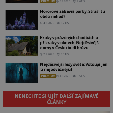
PREMIUM
5.8.2026
2.6TIS
Hororové zábavní parky: Straší tu
oběti nehod?
4.8.2026
3.2TIS
Kroky v prázdných chodbách a
přízraky v oknech: Nejděsivější
domy v Česku budí hrůzu
2.8.2026
3.3TIS
Nejděsivější lesy světa: Vstoupí jen
ti nejodvážnější!
PREMIUM
1.8.2026
3.5TIS
NENECHTE SI UJÍT DALŠÍ ZAJÍMAVÉ
ČLÁNKY