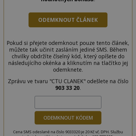
ODEMKNOUT ČLÁNEK
Pokud si přejete odemknout pouze tento článek,
můžete tak učinit zasláním jediné SMS. Během
chvilky obdržíte číselný kód, který opíšete do
následujícího okénka a kliknutím na tlačítko jej
odemknete.
Zprávu ve tvaru "CTU CLANEK" odešlete na číslo
903 33 20
.
ODEMKNOUT KÓDEM
Cena SMS odeslané na číslo 9033320 je 20 Kč vč. DPH. Službu