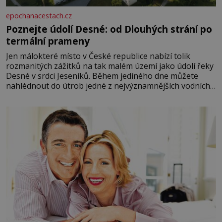
epochanacestach.cz
Poznejte údolí Desné: od Dlouhých strání po
termální prameny
Jen málokteré místo v České republice nabízí tolik
rozmanitých zážitků na tak malém území jako údolí řeky
Desné v srdci Jeseníků. Během jediného dne můžete
nahlédnout do útrob jedné z nejvýznamnějších vodních
elektráren v Evropě, vydat se na horské hřebeny, projet
se na koloběžce a den zakončit poznáváním památek ve
Velkých Losinách nebo v termálním