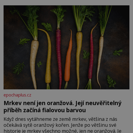
Je to opravdu tak, s věkem jako kdyby se paměť
rozhodla stávkovat. Cvičte
epochaplus.cz
Mrkev není jen oranžová. Její neuvěřitelný
příběh začíná fialovou barvou
Když dnes vytáhneme ze země mrkev, většina z nás
očekává sytě oranžový kořen. Jenže po většinu své
historie je mrkev všechno možné, jen ne oranžová. Je