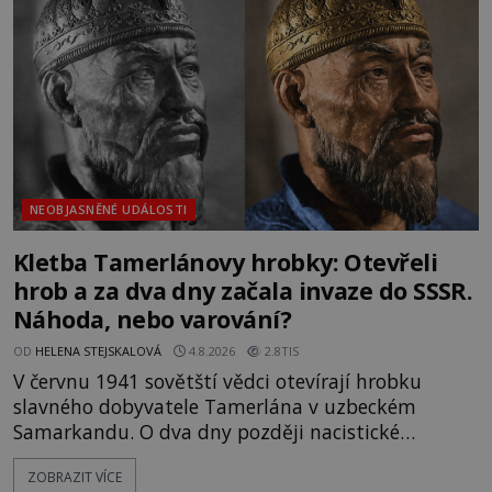
mezi vůdce protihusitského boje. Za manželku má
skutečně jistou
NEOBJASNĚNÉ UDÁLOSTI
Kletba Tamerlánovy hrobky: Otevřeli
hrob a za dva dny začala invaze do SSSR.
Náhoda, nebo varování?
OD
HELENA STEJSKALOVÁ
4.8.2026
2.8TIS
V červnu 1941 sovětští vědci otevírají hrobku
slavného dobyvatele Tamerlána v uzbeckém
Samarkandu. O dva dny později nacistické
Německo zahajuje operaci Barbarossa a napadá
ZOBRAZIT VÍCE
Sovětský svaz. Shoda dat je natolik zarážející, že se