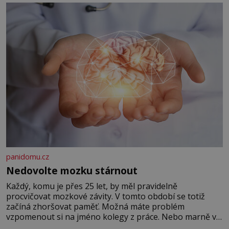
panidomu.cz
Nedovolte mozku stárnout
Každý, komu je přes 25 let, by měl pravidelně
procvičovat mozkové závity. V tomto období se totiž
začíná zhoršovat paměť. Možná máte problém
vzpomenout si na jméno kolegy z práce. Nebo marně v
paměti lovíte název knížky, kterou jste nedávno přečetli.