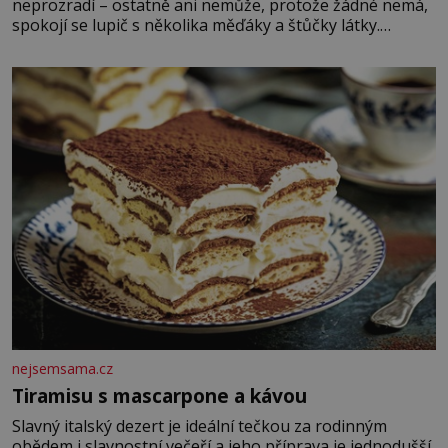
neprozradí – ostatně ani nemůže, protože žádné nemá,
spokojí se lupič s několika měďáky a štůčky látky.
Zraněná žena pár dní nato umírá. Je to muž nebývale
krutý. Jeho činy budí hrůzu ještě dlouho po jeho smrti
nejsemsama.cz
Tiramisu s mascarpone a kávou
Slavný italský dezert je ideální tečkou za rodinným
obědem i slavnostní večeří a jeho příprava je jednodušší,