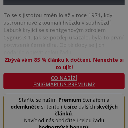
To se s jistotou změnilo až v roce 1971, kdy
astronomové zkoumali hvězdu v souhvězdí
Labutě kryjící se s rentgenovým zdrojem
Cygnus X-1. Jak se později ukázalo, byla to první
potvrzená černá díra. Od té doby se jich
podařilo objevit celou řadu.
Zbývá vám 85
%
článku k dočtení. Nenechte si
to ujít!
CO NABÍZÍ
ENIGMAPLUS PREMIUM?
Staňte se naším
Premium
čtenářem a
odemkněte
si tento i
tisíce
dalších
skvělých
článků
.
Navíc od nás obdržíte i celou řadu
hodnotných bonusů
!