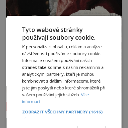
Tyto webové stránky
používají soubory cookie.
K personalizaci obsahu, reklam a analýze
návštěvnosti používáme soubory cookie.
Informace o vašem používání našich
stránek také sdílíme s našimi reklamními a
analytickými partnery, kteří je mohou
kombinovat s dalšími informacemi, které
jste jim poskytli nebo které shromáždili při
vašem používání jejich služeb.
Více
informací
Vesmír a technologie
ZOBRAZIT VŠECHNY PARTNERY
(1616)
→
Co zachycují tajemné snímky
Marsu? Je na něm přeci jen voda?