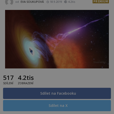
PREMIUM
od
EVA SOUKUPOVÁ
18.9.2019
4.2tis
517
4.2tis
SDÍLENÍ
ZOBRAZENÍ
Sdílet na Facebooku
Sdílet na X