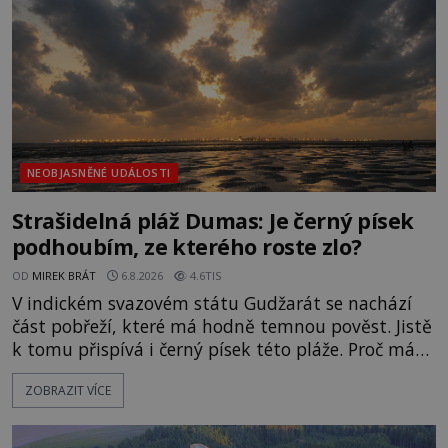
NEOBJASNĚNÉ UDÁLOSTI
Strašidelná pláž Dumas: Je černý písek
podhoubím, ze kterého roste zlo?
OD
MIREK BRÁT
6.8.2026
4.6TIS
V indickém svazovém státu Gudžarát se nachází
část pobřeží, které má hodně temnou pověst. Jistě
k tomu přispívá i černý písek této pláže. Proč má
pláž takové netypické zbarvení? Nakolik jsou
ZOBRAZIT VÍCE
pravdivé historky, že zde došlo k nevysvětlitelným
zmizením turistů? Ti, kteří se nebojí, nás mohou
následovat. Vstupujeme na pláž Dumas ve městě