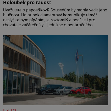
Holoubek pro radost
Uvažujete o papouškovi? Sousedům by mohla vadit jeho
hlučnost. Holoubek diamantový komunikuje téměř
neslyšitelným pípáním, je roztomilý a hodí se i pro
chovatele začátečníky. Jedná se o nenáročného
klidného ptáčka, který většinu dne jen posedává. Hodně
času tráví na zemi, kde sbírá zbytky semínek Jeho
domovinou je prakticky celá Austrálie s výjimkou
pobřežní oblasti.
iluxus.cz