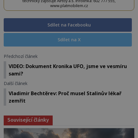
technicky zajišťuje Airtoy a.s. Infolinka: 602 777 555,
www.platmobilem.cz
Sdílet na Facebooku
Sdílet na X
Předchozí článek
VIDEO: Dokument Kronika UFO, jsme ve vesmíru
sami?
Další článek
Vladimir Bechtěrev: Proč musel Stalinův lékař
zemřít
Související články