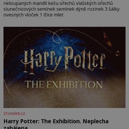
neloupaných mandlí kešu ořechů vlašských ořechů
slunečnicových semínek semínek dýně rozinek 3 šálky
ovesných vloček 1 lžíce mlet
21stoleti.cz
Harry Potter: The Exhibition. Neplecha
zahájena…