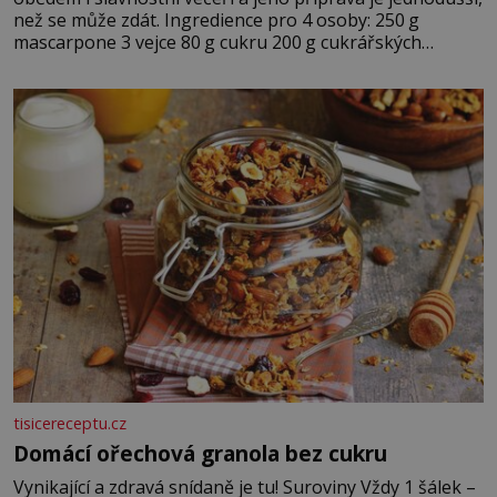
než se může zdát. Ingredience pro 4 osoby: 250 g
mascarpone 3 vejce 80 g cukru 200 g cukrářských
piškotů 250 ml silné kávy 2 lžíce amaretta kakao na
posypání Postup: Oddělte žloutky od bílků. Žloutky
vyšlehejte s cukrem do světlé pěny a postupně do nich
vmíchejte mascarpone, aby vznikl hladký
tisicereceptu.cz
Domácí ořechová granola bez cukru
Vynikající a zdravá snídaně je tu! Suroviny Vždy 1 šálek –