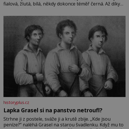
fialová, žlutá, bílá, někdy dokonce téměř černá. Až díky
stovkám let pečlivého šlechtění se z ní stává zelenina,
bez které si českou zahradu ani nedokážeme představit.
Její příběh je
historyplus.cz
Lapka Grasel si na panstvo netroufl?
Strhne ji z postele, sváže ji a krutě zbije. „Kde jsou
peníze?“ naléhá Grasel na starou švadlenku. Když mu to