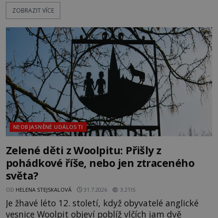
textu, který už téměř dvě století vzdoruje všem
ZOBRAZIT VÍCE
pokusům o rozluštění. Rohoncský kodex patří mezi
největší záhady evropských dějin a dodnes nikdo s
jistotou neví, kdo jej napsal, kdy vznikl ani co
vlastně vypráví. Rohoncský kodex se poprvé
objevuje v roce
NEOBJASNĚNÉ UDÁLOSTI
Zelené děti z Woolpitu: Přišly z
pohádkové říše, nebo jen ztraceného
světa?
OD
HELENA STEJSKALOVÁ
31.7.2026
3.2TIS
Je žhavé léto 12. století, když obyvatelé anglické
vesnice Woolpit objeví poblíž vlčích jam dvě