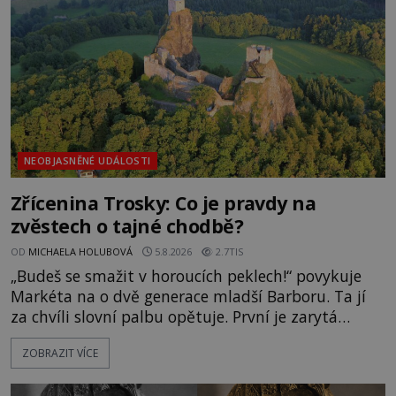
Surat. Gu
NEOBJASNĚNÉ UDÁLOSTI
Zřícenina Trosky: Co je pravdy na
zvěstech o tajné chodbě?
OD
MICHAELA HOLUBOVÁ
5.8.2026
2.7TIS
„Budeš se smažit v horoucích peklech!“ povykuje
Markéta na o dvě generace mladší Barboru. Ta jí
za chvíli slovní palbu opětuje. První je zarytá
katolička, druhá přesvědčená kališnice. A každá z
ZOBRAZIT VÍCE
nich se usídlí na jedné z věží slavného hradu
Trosky. Šlechtic Ota IV. z Bergova (1399–1452) patří