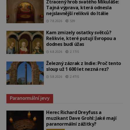
Ztracený hrob svatého Mikuláše:
Tajná výprava, která odnesla
nejslavnější relikvii do Itálie
7.8.2026
539
Kam zmizely ostatky světců?
Relikvie, které putují Evropou a
dodnes budí úžas
6.8.2026
2.1TIS
Železný zázrak z Indie: Proč tento
sloup už 1 600 let nezná rez?
5.8.2026
2.4TIS
Paranormální jevy
Herec Richard Dreyfuss a
muzikant Dave Grohl: Jaké mají
paranormální zážitky?