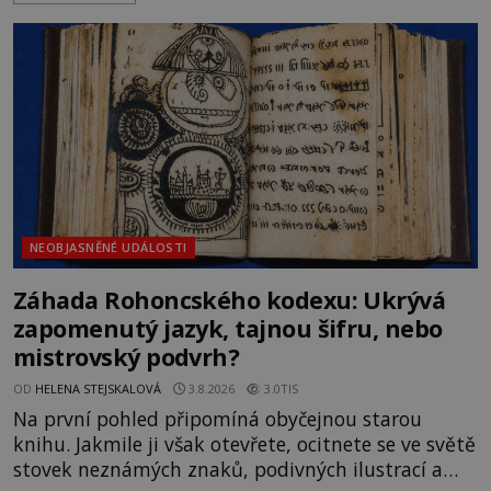
rodí jedna z nejslavnějších „kleteb“ 20. století. Je
na legendě něco pravdy, nebo jde jen o fascinující
souhru okolností? Když antropolog Michail
Gerasimov (1907-1970) a
NEOBJASNĚNÉ UDÁLOSTI
Záhada Rohoncského kodexu: Ukrývá
zapomenutý jazyk, tajnou šifru, nebo
mistrovský podvrh?
OD
HELENA STEJSKALOVÁ
3.8.2026
3.0TIS
Na první pohled připomíná obyčejnou starou
knihu. Jakmile ji však otevřete, ocitnete se ve světě
stovek neznámých znaků, podivných ilustrací a