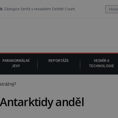
rifa v texaském DeWitt County pořizuje video, na kterém před jeho 
PARANORMÁLNÍ
REPORTÁŽE
VESMÍR A
JEVY
TECHNOLOGIE
strážný?
 Antarktidy anděl