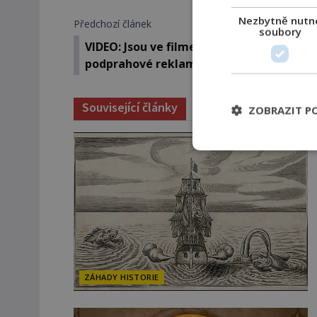
Nezbytně nutn
Předchozí článek
soubory
VIDEO: Jsou ve filmech a seriálech ukryté
podprahové reklamy?
Související články
ZOBRAZIT P
ZÁHADY HISTORIE