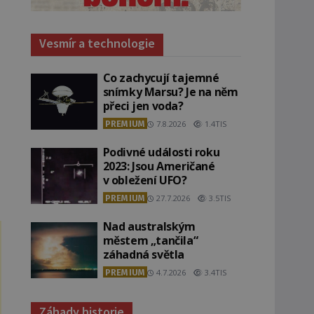
Vesmír a technologie
Co zachycují tajemné
snímky Marsu? Je na něm
přeci jen voda?
PREMIUM
7.8.2026
1.4TIS
Podivné události roku
2023: Jsou Američané
v obležení UFO?
PREMIUM
27.7.2026
3.5TIS
Nad australským
městem „tančila“
záhadná světla
PREMIUM
4.7.2026
3.4TIS
Záhady historie