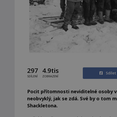
297
4.9tis
Sdíle
SDÍLENÍ
ZOBRAZENÍ
Pocit přítomnosti neviditelné osoby v 
neobvyklý, jak se zdá. Své by o tom m
Shackletona.