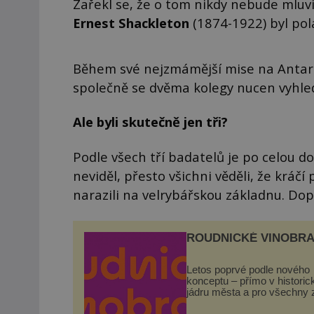
Zařekl se, že o tom nikdy nebude mluvi
Ernest Shackleton
(1874-1922) byl pol
Během své nejzmámější mise na Antarkt
společně se dvěma kolegy nucen vyhle
Ale byli skutečně jen tři?
Podle všech tří badatelů je po celou do
neviděl, přesto všichni věděli, že kráčí 
narazili na velrybářskou základnu. Dop
ROUDNICKÉ VINOBRA
Letos poprvé podle nového
konceptu – přímo v histori
jádru města a pro všechny 
zdarma. Hlavní program se