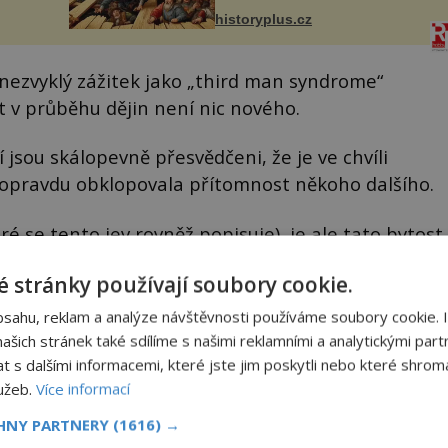
ově
Jindřicha VI. do Erfurtu, aby se
ohou
historyplus.cz
stal prostředníkem při řešení
sporu m...
nezvyklý zážitek jako „third man syndrome“
yt v průběhu dějin není nic nového.
 jsou skálopevně přesvědčeni, že je ve chvíli
 opravdu obklopovala přítomnost někoho dalšího.
ré se tento jev rovněž popisuje), je ale tato bytost
 stránky používají soubory cookie.
bsahu, reklam a analýze návštěvnosti používáme soubory cookie. 
šich stránek také sdílíme s našimi reklamními a analytickými partn
s dalšími informacemi, které jste jim poskytli nebo které shromá
lužeb.
Více informací
Sdílet na X
CHNY PARTNERY
(1616) →