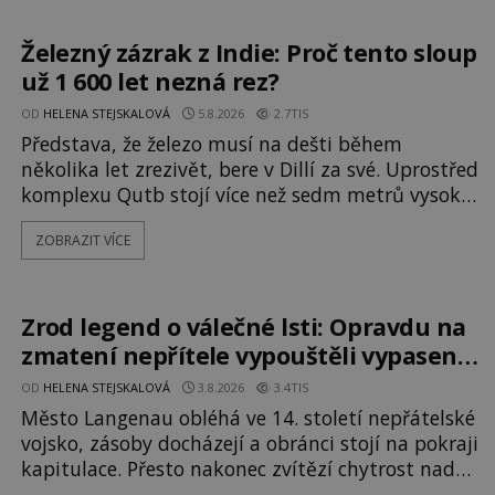
se opírají o skutečné historické události. Ve
středověké Evropě mají relikvie mimořádnou
Železný zázrak z Indie: Proč tento sloup
hodnotu. Nejsou jen předmětem úcty
už 1 600 let nezná rez?
OD
HELENA STEJSKALOVÁ
5.8.2026
2.7TIS
Představa, že železo musí na dešti během
několika let zrezivět, bere v Dillí za své. Uprostřed
komplexu Qutb stojí více než sedm metrů vysoký
železný sloup, který už přibližně 1 600 let odolává
ZOBRAZIT VÍCE
počasí s jen nepatrnými stopami koroze. Jeho
mimořádná trvanlivost dlouho živí legendy o
ztracených technologiích či tajemných
materiálech. Moderní metalurgie však ukazuje, že
Zrod legend o válečné lsti: Opravdu na
skutečné vysvětlení je ješt
zmatení nepřítele vypouštěli vypasené
králíky?
OD
HELENA STEJSKALOVÁ
3.8.2026
3.4TIS
Město Langenau obléhá ve 14. století nepřátelské
vojsko, zásoby docházejí a obránci stojí na pokraji
kapitulace. Přesto nakonec zvítězí chytrost nad
hrubou silou. Podle staré německé legendy