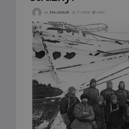
od
EVA LASSLER
11.1.2018
4.9tis