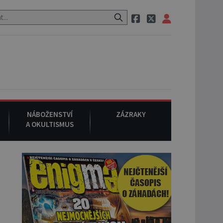
vozem po cestě utíká zvláštní psovitá šelma, údajně bájná čupakabr
NÁBOŽENSTVÍ
ZÁZRAKY
A OKULTISMUS