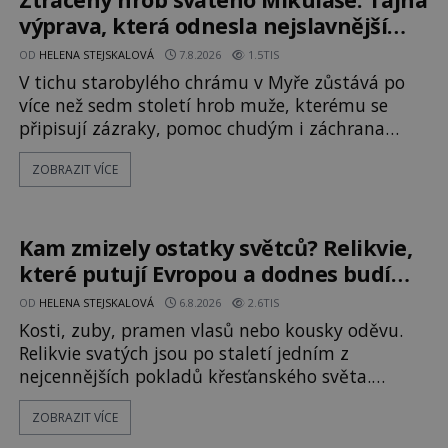
přez
výprava, která odnesla nejslavnější
relikvii do Itálie
OD
HELENA STEJSKALOVÁ
7.8.2026
1.5TIS
V tichu starobylého chrámu v Myře zůstává po
více než sedm století hrob muže, kterému se
připisují zázraky, pomoc chudým i záchrana
námořníků v bouřích. Pak ale přichází rok 1087 a
ZOBRAZIT VÍCE
klidné místo se mění v dějiště podivné noční
výpravy. Skupina italských námořníků otevírá
hrob svatého Mikuláše a odváží jeho ostatky přes
moře do Bari. Je to zbožná záchrana před
Kam zmizely ostatky světců? Relikvie,
nebezpečím, nebo promyšlená krádež,
které putují Evropou a dodnes budí
úžas
OD
HELENA STEJSKALOVÁ
6.8.2026
2.6TIS
Kosti, zuby, pramen vlasů nebo kousky oděvu.
Relikvie svatých jsou po staletí jedním z
nejcennějších pokladů křesťanského světa.
Některé mají pečlivě doloženou historii, jiné
ZOBRAZIT VÍCE
provází záhady, krádeže i nečekané objevy. Jejich
osudy připomínají dobrodružné romány, přesto