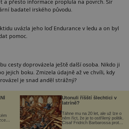
t a přesto informace proplula na povrch. Sir
ární badatel irského původu.
idu uvázla jeho loď Endurance v ledu a on byl
dat pomoc.
bu cesty doprovázela ještě další osoba. Nikdo ji
po jejich boku. Zmizela údajně až ve chvíli, kdy
rovázel je snad anděl strážný?
NÍ
Utonuli říšští šlechtici v
latríně?
Táhne mu na 20 let, ale už lze o
ckém
něm říct, že je to ostřílený politik.
zcela
Císař Fridrich Barbarossa proto
posílá svého syna a dědice