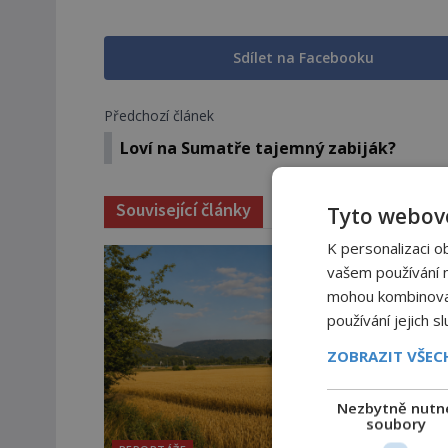
Sdílet na Facebooku
Předchozí článek
Loví na Sumatře tajemný zabiják?
Související články
Tyto webové
K personalizaci o
vašem používání na
mohou kombinovat 
používání jejich s
ZOBRAZIT VŠE
Nezbytně nutn
soubory