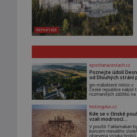
REPORTÁŽE
epochanacestach.cz
Poznejte údolí Desn
od Dlouhých strání 
termální prameny
Jen málokteré místo v
České republice nabízí t
rozmanitých zážitků na
malém území jako údolí
řeky Desné v srdci
historyplus.cz
Jeseníků. Během jediné
dne můžete nahlédnou
Kde se v čínské pou
do útrob jedné z
vzali modroocí
nejvýznamnějších vodní
blonďáci?
elektráren v Evropě, vy
V poušti Taklamakan by
se na horské hřebeny,
koncem minulého stolet
projet se na koloběžce
objevena stovka hrobů