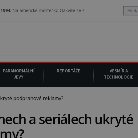
erické městečko Oakville se z nebe snáší podivná rosolovitá látk
PARANORMÁLNÍ
REPORTÁŽE
VESMÍR A
JEVY
TECHNOLOGIE
 ukryté podprahové reklamy?
mech a seriálech ukryté
amy?