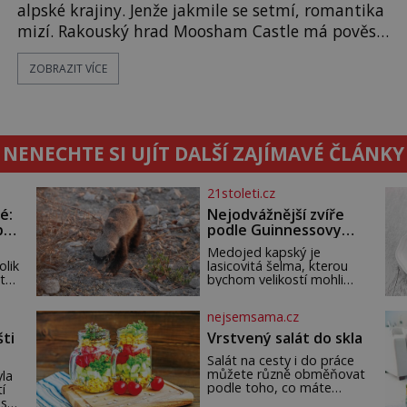
alpské krajiny. Jenže jakmile se setmí, romantika
mizí. Rakouský hrad Moosham Castle má pověst
nejděsivějšího domu v celé zemi. Lidé tu údajně
ZOBRAZIT VÍCE
slyší kroky v prázdných chodbách, šeptání ze zdí i
nářek mrtvých. A záhadologové tvrdí, že zdejší
temná minulost mohla zanechat něco, co se
dodnes nepodařilo vysvětlit. Kamenný hrad stojí
NENECHTE SI UJÍT DALŠÍ ZAJÍMAVÉ ČLÁNKY
v horách Salcburska u
21stoleti.cz
é:
Nejodvážnější zvíře
po
podle Guinnessovy
knihy rekordů?
Medojed kapský je
Šelmička s pruhem na
olik
lasicovitá šelma, kterou
hřbetě!
 tak
bychom velikostí mohli
přirovnat k českému
jezevci. Je extrémně
nejsemsama.cz
ho
nebojácná, ostatně bývá
t
označována za
šti
Vrstvený salát do skla
nejodvážnější zvíře vůbec.
Salát na cesty i do práce
ch
V této souvislosti je
můžete různě obměňovat
dat
dokonc
la
podle toho, co máte
í
doma. Zálivkou ho zalijte
 a
 s