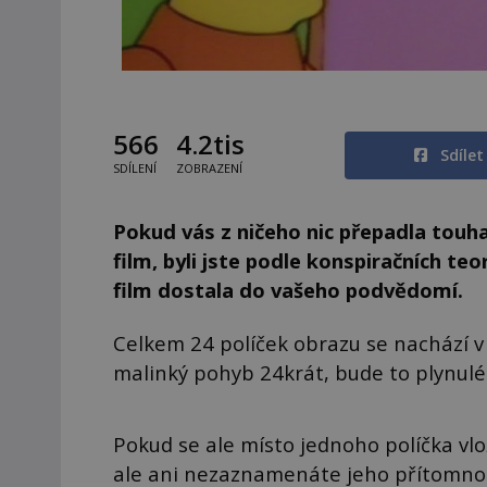
566
4.2tis
Sdíle
SDÍLENÍ
ZOBRAZENÍ
Pokud vás z ničeho nic přepadla touha
film, byli jste podle konspiračních te
film dostala do vašeho podvědomí.
Celkem 24 políček obrazu se nachází v 
malinký pohyb 24krát, bude to plynulé 
Pokud se ale místo jednoho políčka vlo
ale ani nezaznamenáte jeho přítomnos