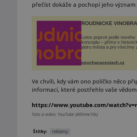
přečíst dokáže a pochopí jeho význam.
ROUDNICKÉ VINOBRA
Letos poprvé podle nového
konceptu – přímo v histori
jádru města a pro všechny 
zdarma. Hlavní program se
odehraje na Karlově a Hus
náměstí. Návštěvníci se m
epochanacestach.cz
těšit na víno, burčák, pes...
Ve chvíli, kdy vám ono políčko něco př
informací, které postřehlo vaše vědomí
https://www.youtube.com/watch?v
Foto a video: YouTube (Alltime10s)
Štítky:
reklamy