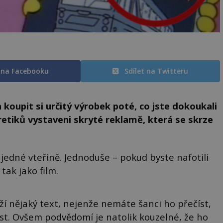
t na Facebooku
Sdílet na Twitteru
 koupit si určitý výrobek poté, co jste dokoukali
oretiků vystaveni skryté reklamě, která se skrze
jedné vteřině. Jednoduše – pokud byste nafotili
tak jako film.
ží nějaký text, nejenže nemáte šanci ho přečíst,
t. Ovšem podvědomí je natolik kouzelné, že ho