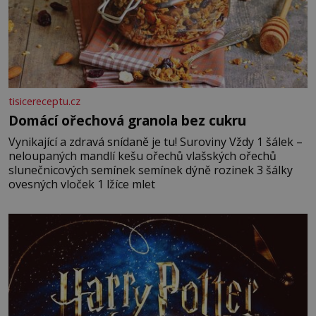
tisicereceptu.cz
Domácí ořechová granola bez cukru
Vynikající a zdravá snídaně je tu! Suroviny Vždy 1 šálek –
neloupaných mandlí kešu ořechů vlašských ořechů
slunečnicových semínek semínek dýně rozinek 3 šálky
ovesných vloček 1 lžíce mlet