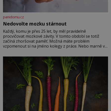
panidomu.cz
Nedovolte mozku stárnout
Každý, komu je přes 25 let, by měl pravidelně
procvičovat mozkové závity. V tomto období se totiž
začíná zhoršovat paměť. Možná máte problém
vzpomenout si na jméno kolegy z práce. Nebo marně v
paměti lovíte název knížky, kterou jste nedávno přečetli.
Je to opravdu tak, s věkem jako kdyby se paměť
rozhodla stávkovat. Cvičte