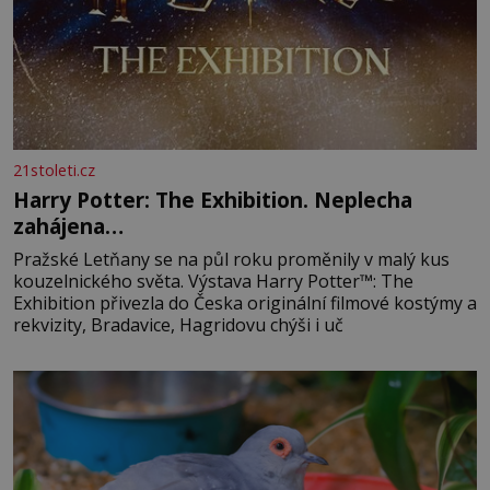
21stoleti.cz
Harry Potter: The Exhibition. Neplecha
zahájena…
Pražské Letňany se na půl roku proměnily v malý kus
kouzelnického světa. Výstava Harry Potter™: The
Exhibition přivezla do Česka originální filmové kostýmy a
rekvizity, Bradavice, Hagridovu chýši i uč