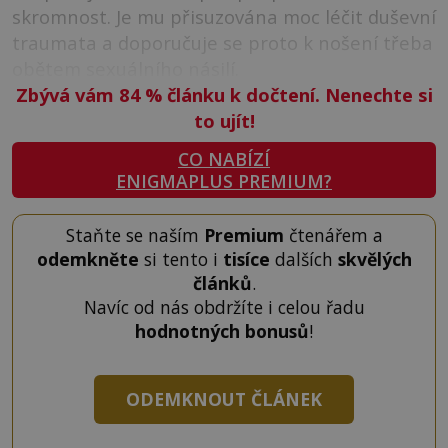
skromnost. Je mu přisuzována moc léčit duševní
traumata a doporučuje se proto k nošení třeba
obětem sexuálního násilí.
Zbývá vám 84
%
článku k dočtení. Nenechte si
to ujít!
CO NABÍZÍ
ENIGMAPLUS PREMIUM?
Staňte se naším
Premium
čtenářem a
odemkněte
si tento i
tisíce
dalších
skvělých
článků
.
Navíc od nás obdržíte i celou řadu
hodnotných bonusů
!
ODEMKNOUT ČLÁNEK