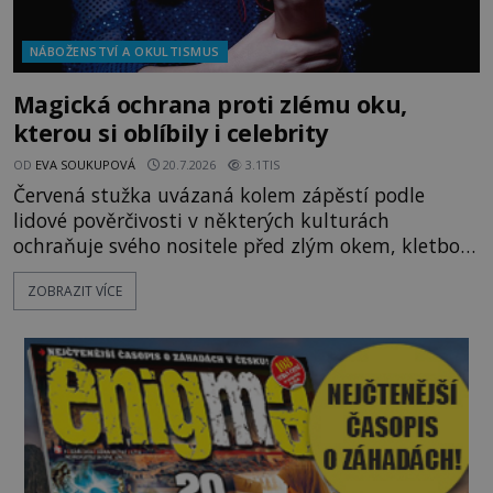
NÁBOŽENSTVÍ A OKULTISMUS
Magická ochrana proti zlému oku,
kterou si oblíbily i celebrity
OD
EVA SOUKUPOVÁ
20.7.2026
3.1TIS
Červená stužka uvázaná kolem zápěstí podle
lidové pověrčivosti v některých kulturách
ochraňuje svého nositele před zlým okem, kletbou,
která může přivodit neštěstí či nemoc. S tímto
ZOBRAZIT VÍCE
nenápadným symbolem magické ochrany lze
občas spatřit i různé celebrity včetně Madonny
nebo Leonarda DiCapria. Na Blízkém východě a v
židovských komunitách po celém světě, je