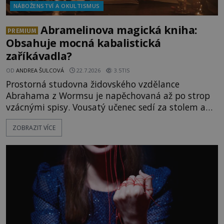
NÁBOŽENSTVÍ A OKULTISMUS
Abramelinova magická kniha:
PREMIUM
Obsahuje mocná kabalistická
zaříkávadla?
OD
ANDREA ŠULCOVÁ
22.7.2026
3.5TIS
Prostorná studovna židovského vzdělance
Abrahama z Wormsu je napěchovaná až po strop
vzácnými spisy. Vousatý učenec sedí za stolem a
před sebou má rozložený jeden z nejzáhadnějších
ZOBRAZIT VÍCE
magických textů. Jde o Abramelinův grimoár, který
sám sepsal. Skutečně do něj zaznamenal mocná
kouzla, jak si někteří myslí, nebo jde o pouhou
pověru? Už šest měsíců pobývá