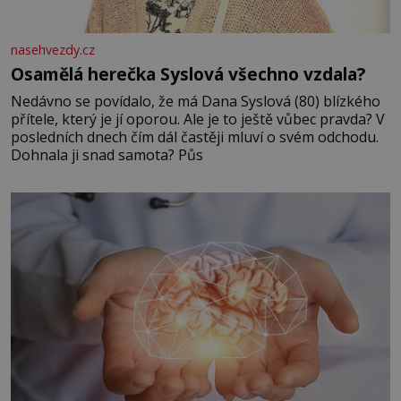
nasehvezdy.cz
Osamělá herečka Syslová všechno vzdala?
Nedávno se povídalo, že má Dana Syslová (80) blízkého
přítele, který je jí oporou. Ale je to ještě vůbec pravda? V
posledních dnech čím dál častěji mluví o svém odchodu.
Dohnala ji snad samota? Půs