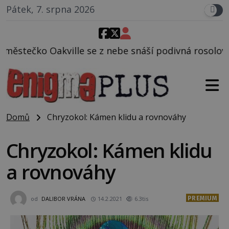
Pátek, 7. srpna 2026
 z nebe snáší podivná rosolovitá látka neznámého p
Domů
Chryzokol: Kámen klidu a rovnováhy
Chryzokol: Kámen klidu
a rovnováhy
PREMIUM
od
DALIBOR VRÁNA
14.2.2021
6.3tis