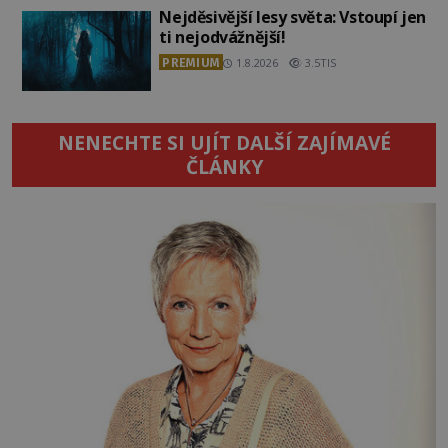
Nejděsivější lesy světa: Vstoupí jen
ti nejodvážnější!
PREMIUM
1.8.2026
3.5TIS
NENECHTE SI UJÍT DALŠÍ ZAJÍMAVÉ
ČLÁNKY