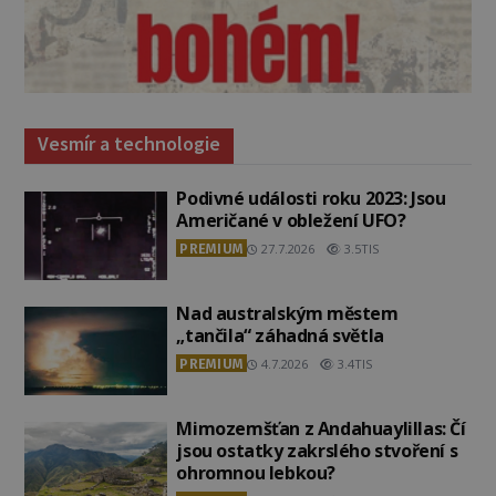
Vesmír a technologie
Podivné události roku 2023: Jsou
Američané v obležení UFO?
PREMIUM
27.7.2026
3.5TIS
Nad australským městem
„tančila“ záhadná světla
PREMIUM
4.7.2026
3.4TIS
Mimozemšťan z Andahuaylillas: Čí
jsou ostatky zakrslého stvoření s
ohromnou lebkou?