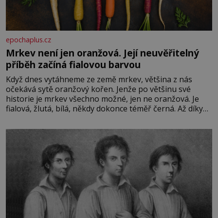
epochaplus.cz
Mrkev není jen oranžová. Její neuvěřitelný
příběh začíná fialovou barvou
Když dnes vytáhneme ze země mrkev, většina z nás
očekává sytě oranžový kořen. Jenže po většinu své
historie je mrkev všechno možné, jen ne oranžová. Je
fialová, žlutá, bílá, někdy dokonce téměř černá. Až díky
stovkám let pečlivého šlechtění se z ní stává zelenina,
bez které si českou zahradu ani nedokážeme představit.
Její příběh je