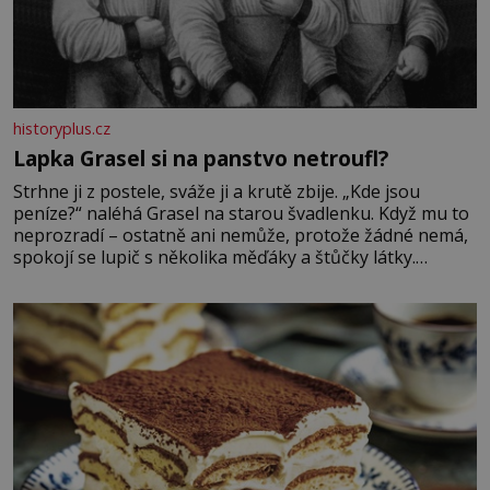
historyplus.cz
Lapka Grasel si na panstvo netroufl?
Strhne ji z postele, sváže ji a krutě zbije. „Kde jsou
peníze?“ naléhá Grasel na starou švadlenku. Když mu to
neprozradí – ostatně ani nemůže, protože žádné nemá,
spokojí se lupič s několika měďáky a štůčky látky.
Zraněná žena pár dní nato umírá. Je to muž nebývale
krutý. Jeho činy budí hrůzu ještě dlouho po jeho smrti