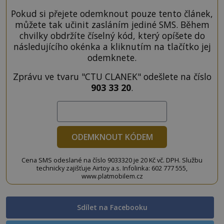
Pokud si přejete odemknout pouze tento článek,
můžete tak učinit zasláním jediné SMS. Během
chvilky obdržíte číselný kód, který opíšete do
následujícího okénka a kliknutím na tlačítko jej
odemknete.
Zprávu ve tvaru "CTU CLANEK" odešlete na číslo
903 33 20
.
ODEMKNOUT KÓDEM
Cena SMS odeslané na číslo 9033320 je 20 Kč vč. DPH. Službu
technicky zajišťuje Airtoy a.s. Infolinka: 602 777 555,
www.platmobilem.cz
Sdílet na Facebooku