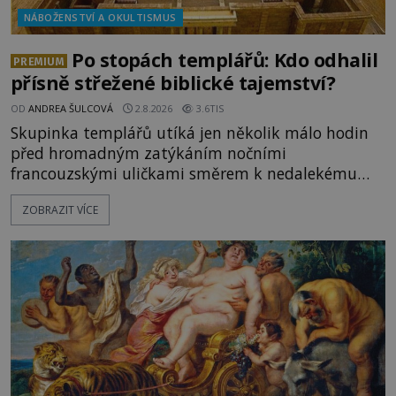
NÁBOŽENSTVÍ A OKULTISMUS
Po stopách templářů: Kdo odhalil
PREMIUM
přísně střežené biblické tajemství?
OD
ANDREA ŠULCOVÁ
2.8.2026
3.6TIS
Skupinka templářů utíká jen několik málo hodin
před hromadným zatýkáním nočními
francouzskými uličkami směrem k nedalekému
přístavu. Jeden z nich má přes ramena ranec s
ZOBRAZIT VÍCE
tajemným obsahem. Kapitán lodi už na ně čeká.
„Dejte to do podpalubí a připravte se. Za chvíli
vyplouváme,“ sdělí jim. „Kam máme namířeno,
kapitáne?“ zeptá se ho jeden z templářů. „Do Sk