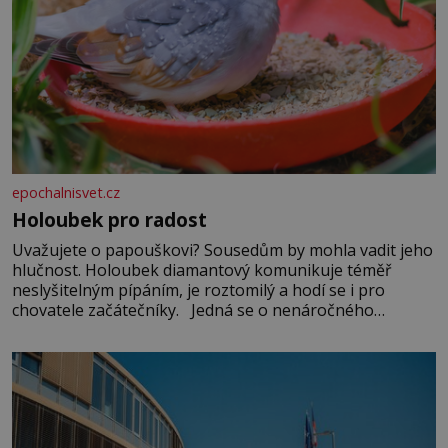
epochalnisvet.cz
Holoubek pro radost
Uvažujete o papouškovi? Sousedům by mohla vadit jeho
hlučnost. Holoubek diamantový komunikuje téměř
neslyšitelným pípáním, je roztomilý a hodí se i pro
chovatele začátečníky. Jedná se o nenáročného
klidného ptáčka, který většinu dne jen posedává. Hodně
času tráví na zemi, kde sbírá zbytky semínek Jeho
domovinou je prakticky celá Austrálie s výjimkou
pobřežní oblasti.