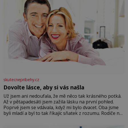
skutecnepribehy.cz
Dovolte lásce, aby si vás našla
Už jsem ani nedoufala, že mě něco tak krásného potká.
Až v pětapadesáti jsem zažila lásku na první pohled.
Poprvé jsem se vdávala, když mi bylo dvacet. Oba jsme
byli mladí a byl to tak říkajíc sňatek z rozumu. Rodiče nás
dali dohromady, Toník byl dobře zaopatřený mladý muž.
Manželství nám oběma moc nesvědčilo, brzy jsme zjistili,