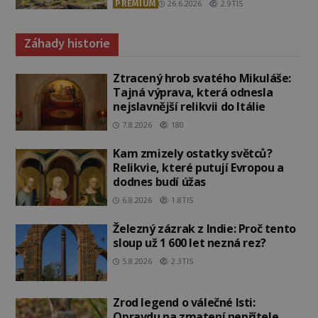
PREMIUM
26.6.2026
2.9TIS
Záhady historie
Ztracený hrob svatého Mikuláše:
Tajná výprava, která odnesla
nejslavnější relikvii do Itálie
7.8.2026
180
Kam zmizely ostatky světců?
Relikvie, které putují Evropou a
dodnes budí úžas
6.8.2026
1.8TIS
Železný zázrak z Indie: Proč tento
sloup už 1 600 let nezná rez?
5.8.2026
2.3TIS
Zrod legend o válečné lsti:
Opravdu na zmatení nepřítele