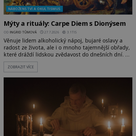
NÁBOŽENSTVÍ A OKULTISMUS
Mýty a rituály: Carpe Diem s Dionýsem
OD
INGRID TŮMOVÁ
27.7.2026
3.1TIS
Věnuje lidem alkoholický nápoj, bujaré oslavy a
radost ze života, ale i o mnoho tajemnější obřady,
které dráždí lidskou zvědavost do dnešních dní. Co
doopravdy představuje bůh, jemuž Římané říkají
ZOBRAZIT VÍCE
Bakchus? Mytologický příběh řeckého boha
Dionýsa není zrovna idylická pohádka. Bůh Zeus jej
zplodí se svou milenkou Semelou, což Diova žena
Héra nemůže nechat b