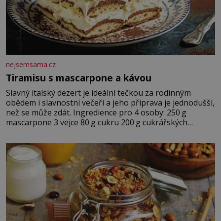
nejsemsama.cz
Tiramisu s mascarpone a kávou
Slavný italský dezert je ideální tečkou za rodinným
obědem i slavnostní večeří a jeho příprava je jednodušší,
než se může zdát. Ingredience pro 4 osoby: 250 g
mascarpone 3 vejce 80 g cukru 200 g cukrářských
piškotů 250 ml silné kávy 2 lžíce amaretta kakao na
posypání Postup: Oddělte žloutky od bílků. Žloutky
vyšlehejte s cukrem do světlé pěny a postupně do nich
vmíchejte mascarpone, aby vznikl hladký