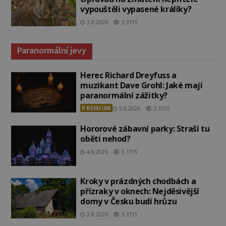
vypouštěli vypasené králíky?
3.8.2026
3.3TIS
Paranormální jevy
Herec Richard Dreyfuss a
muzikant Dave Grohl: Jaké mají
paranormální zážitky?
PREMIUM
5.8.2026
2.5TIS
Hororové zábavní parky: Straší tu
oběti nehod?
4.8.2026
3.1TIS
Kroky v prázdných chodbách a
přízraky v oknech: Nejděsivější
domy v Česku budí hrůzu
2.8.2026
3.3TIS