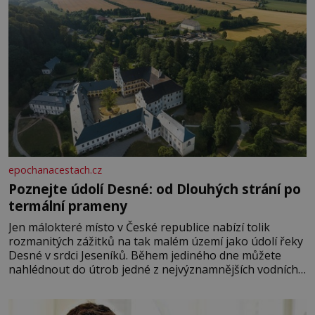
epochanacestach.cz
Poznejte údolí Desné: od Dlouhých strání po
termální prameny
Jen málokteré místo v České republice nabízí tolik
rozmanitých zážitků na tak malém území jako údolí řeky
Desné v srdci Jeseníků. Během jediného dne můžete
nahlédnout do útrob jedné z nejvýznamnějších vodních
elektráren v Evropě, vydat se na horské hřebeny, projet
se na koloběžce a den zakončit poznáváním památek ve
Velkých Losinách nebo v termálním