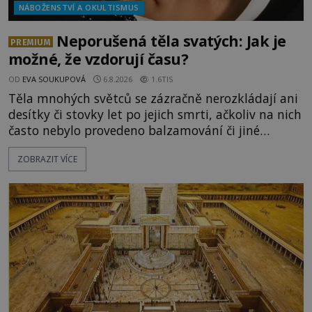
NÁBOŽENSTVÍ A OKULTISMUS
Neporušená těla svatých: Jak je
PREMIUM
možné, že vzdorují času?
OD
EVA SOUKUPOVÁ
6.8.2026
1.6TIS
Těla mnohých světců se zázračně nerozkládají ani
desítky či stovky let po jejich smrti, ačkoliv na nich
často nebylo provedeno balzamování či jiné
pokusy o konzervaci. Neporušené ostatky bývají
ZOBRAZIT VÍCE
považovány za důkaz svatosti zemřelých. Jaké
tajemné síly těla významných náboženských
osobností ochraňují? Na hřbitově u kláštera
Milosrdných