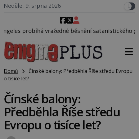
Neděle, 9. srpna 2026
né běsnění satanistického gangu vedeného Charlese
Domů
Čínské balony: Předběhla Říše středu Evropu
o tisíce let?
Čínské balony:
Předběhla Říše středu
Evropu o tisíce let?