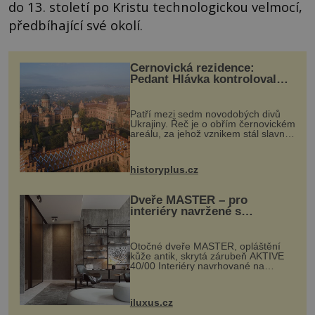
do 13. století po Kristu technologickou velmocí,
předbíhající své okolí.
Černovická rezidence:
Pedant Hlávka kontroloval
každou cihlu
Patří mezi sedm novodobých divů
Ukrajiny. Řeč je o obřím černovickém
areálu, za jehož vznikem stál slavný
český architekt Josef Hlávka. Ten si
na něm dal mimořádně záležet. Jeho
stavební plány by při ...
historyplus.cz
Dveře MASTER – pro
interiéry navržené s
rozumem i vášní!
Otočné dveře MASTER, opláštění
kůže antik, skrytá zárubeň AKTIVE
40/00 Interiéry navrhované na
zakázku často vyžadují atypické
rozměry nejen nábytku, ale i
otvorových prvků. Technické zázemí
iluxus.cz
dnes umož...