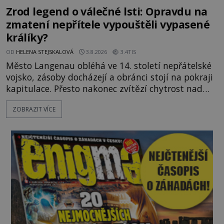
Zrod legend o válečné lsti: Opravdu na
zmatení nepřítele vypouštěli vypasené
králíky?
OD
HELENA STEJSKALOVÁ
3.8.2026
3.4TIS
Město Langenau obléhá ve 14. století nepřátelské
vojsko, zásoby docházejí a obránci stojí na pokraji
kapitulace. Přesto nakonec zvítězí chytrost nad
hrubou silou. Podle staré německé legendy vypustí
ZOBRAZIT VÍCE
obyvatelé za hradby dobře živeného králíka, aby
nepřítele přesvědčili, že uvnitř města je jídla stále
dost. Čas pracuje pro obléhatele. Ve městě ubývají
zásoby a každý den znamená další porci strádá