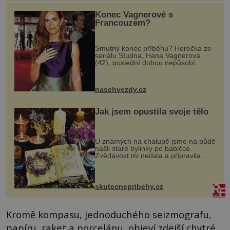
Konec Vagnerové s
Francouzem?
Smutný konec příběhu? Herečka ze
seriálu Studna, Hana Vagnerová
(42), poslední dobou nepůsobí
nejšťastněji. Ačkoli časy její anorexie
jsou už dávno pryč a opět se pyšnila
ženskými křivkami, najednou s...
nasehvezdy.cz
Jak jsem opustila svoje tělo
U známých na chalupě jsme na půdě
našli staré bylinky po babičce.
Zvědavost mi nedala a připravila
jsem si z nich lektvar… Zimní pobyt
na chalupě se pro mě vlastní vinou
změnil v děsivý zážitek, na kt...
skutecnepribehy.cz
Kromě kompasu, jednoduchého seizmografu,
papíru, raket a porcelánu, objeví zdejší chytré