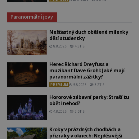
Paranormální jevy
Nešťastný duch oběšené milenky
děsí studentky
8.8.2026
4.3TIS
Herec Richard Dreyfuss a
muzikant Dave Grohl: Jaké mají
paranormální zážitky?
PREMIUM
5.8.2026
3.2TIS
Hororové zábavní parky: Straší tu
oběti nehod?
4.8.2026
3.5TIS
Kroky v prázdných chodbách a
přízraky v oknech: Nejděsivější