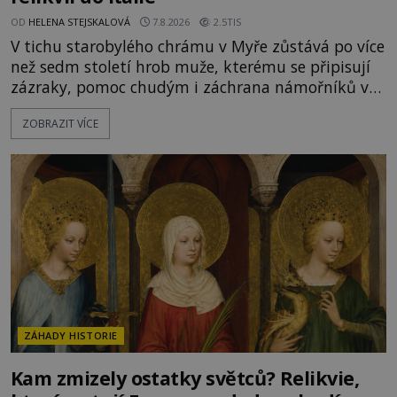
OD
HELENA STEJSKALOVÁ
7.8.2026
2.5TIS
V tichu starobylého chrámu v Myře zůstává po více
než sedm století hrob muže, kterému se připisují
zázraky, pomoc chudým i záchrana námořníků v
bouřích. Pak ale přichází rok 1087 a klidné místo
ZOBRAZIT VÍCE
se mění v dějiště podivné noční výpravy. Skupina
italských námořníků otevírá hrob svatého
Mikuláše a odváží jeho ostatky přes moře do Bari.
Je to zbožná záchrana před nebezpečím, nebo
promyšlená krádež,
ZÁHADY HISTORIE
Kam zmizely ostatky světců? Relikvie,