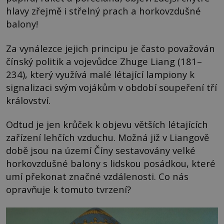
hlavy zřejmě i střelný prach a horkovzdušné
balony!
Za vynálezce jejich principu je často považován
čínský politik a vojevůdce Zhuge Liang (181–
234), který využívá malé létající lampiony k
signalizaci svým vojákům v období soupeření tří
království.
Odtud je jen krůček k objevu větších létajících
zařízení lehčích vzduchu. Možná již v Liangově
době jsou na území Číny sestavovány velké
horkovzdušné balony s lidskou posádkou, které
umí překonat značné vzdálenosti. Co nás
opravňuje k tomuto tvrzení?