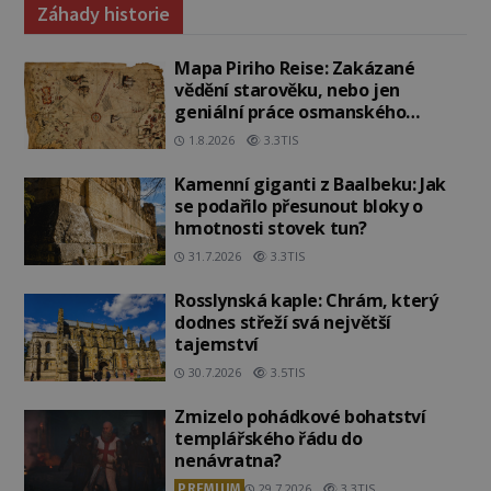
Záhady historie
Mapa Piriho Reise: Zakázané
vědění starověku, nebo jen
geniální práce osmanského
admirála?
1.8.2026
3.3TIS
Kamenní giganti z Baalbeku: Jak
se podařilo přesunout bloky o
hmotnosti stovek tun?
31.7.2026
3.3TIS
Rosslynská kaple: Chrám, který
dodnes střeží svá největší
tajemství
30.7.2026
3.5TIS
Zmizelo pohádkové bohatství
templářského řádu do
nenávratna?
PREMIUM
29.7.2026
3.3TIS