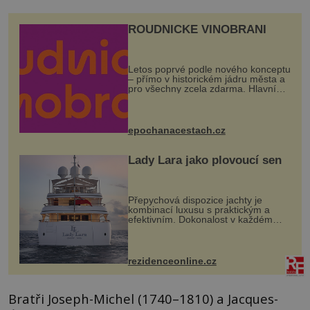
ROUDNICKÉ VINOBRANÍ
Letos poprvé podle nového konceptu
– přímo v historickém jádru města a
pro všechny zcela zdarma. Hlavní
program se odehraje na Karlově a
Husově náměstí. Návštěvníci se
mohou těšit na víno, burčák, pes...
epochanacestach.cz
Lady Lara jako plovoucí sen
Přepychová dispozice jachty je
kombinací luxusu s praktickým a
efektivním. Dokonalost v každém
detailu představuje značka Fendi
Casa, kterou byly vybaveny její
paluby. Monacký přístav nabízí
každoročn...
rezidenceonline.cz
Bratři Joseph-Michel (1740–1810) a Jacques-