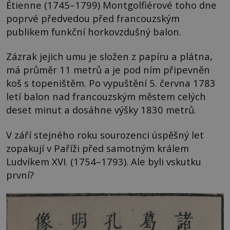
Étienne (1745–1799) Montgolfiérové toho dne
poprvé předvedou před francouzským
publikem funkční horkovzdušný balon.
Zázrak jejich umu je složen z papíru a plátna,
má průměr 11 metrů a je pod ním připevněn
koš s topeništěm. Po vypuštění 5. června 1783
letí balon nad francouzským městem celých
deset minut a dosáhne výšky 1830 metrů.
V září stejného roku sourozenci úspěšný let
zopakují v Paříži před samotným králem
Ludvíkem XVI. (1754–1793). Ale byli vskutku
první?