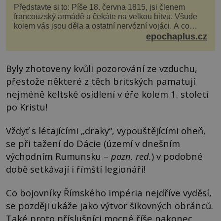
Představte si to: Píše 18. června 1815, jsi členem
francouzský armádě a čekáte na velkou bitvu. Všude
kolem vás jsou děla a ostatní nervózní vojáci. A co
děláte vy? Hrajete si… s jojem! Zdá se v...
epochaplus.cz
Byly zhotoveny kvůli pozorování ze vzduchu,
přestože některé z těch britských pamatují
nejméně keltské osídlení v éře kolem 1. století
po Kristu!
Vždyť s létajícími „draky“, vypouštějícími oheň,
se při tažení do Dácie (území v dnešním
východním Rumunsku –
pozn. red.
) v podobné
době setkávají i římští legionáři!
Co bojovníky Římského impéria nejdříve vyděsí,
se později ukáže jako výtvor šikovných obránců.
Také proto příslušníci mocné říše nakonec