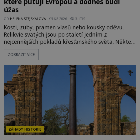
které putují Evropou a dodnes budí
úžas
OD
HELENA STEJSKALOVÁ
6.8.2026
3.1TIS
Kosti, zuby, pramen vlasů nebo kousky oděvu.
Relikvie svatých jsou po staletí jedním z
nejcennějších pokladů křesťanského světa. Některé
mají pečlivě doloženou historii, jiné provází
ZOBRAZIT VÍCE
záhady, krádeže i nečekané objevy. Jejich osudy
připomínají dobrodružné romány, přesto se opírají
o skutečné historické události. Ve středověké
Evropě mají relikvie mimořádnou hodnotu. Nejsou
jen předmětem úcty
ZÁHADY HISTORIE