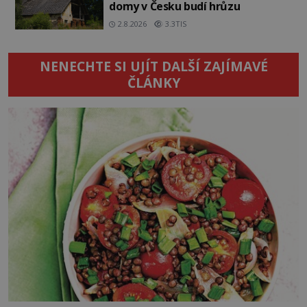
domy v Česku budí hrůzu
2.8.2026
3.3TIS
NENECHTE SI UJÍT DALŠÍ ZAJÍMAVÉ
ČLÁNKY