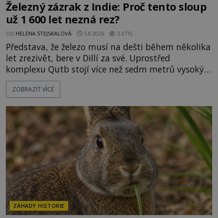
Železný zázrak z Indie: Proč tento sloup
už 1 600 let nezná rez?
OD
HELENA STEJSKALOVÁ
5.8.2026
3.0TIS
Představa, že železo musí na dešti během několika
let zrezivět, bere v Dillí za své. Uprostřed
komplexu Qutb stojí více než sedm metrů vysoký
železný sloup, který už přibližně 1 600 let odolává
ZOBRAZIT VÍCE
počasí s jen nepatrnými stopami koroze. Jeho
mimořádná trvanlivost dlouho živí legendy o
ztracených technologiích či tajemných
materiálech. Moderní metalurgie však ukazuje, že
skutečné vysvětlení je ješt
ZÁHADY HISTORIE