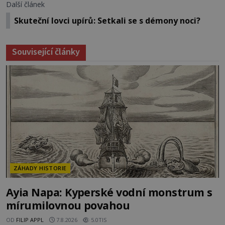
Další článek
Skuteční lovci upírů: Setkali se s démony noci?
Související články
ZÁHADY HISTORIE
Ayia Napa: Kyperské vodní monstrum s
mírumilovnou povahou
OD
FILIP APPL
7.8.2026
5.0TIS