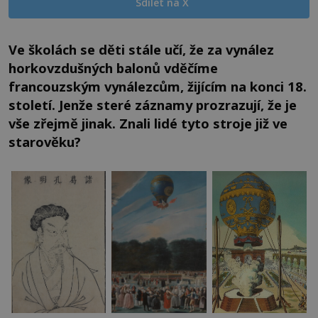
Sdílet na X
Ve školách se děti stále učí, že za vynález
horkovzdušných balonů vděčíme
francouzským vynálezcům, žijícím na konci 18.
století. Jenže steré záznamy prozrazují, že je
vše zřejmě jinak. Znali lidé tyto stroje již ve
starověku?