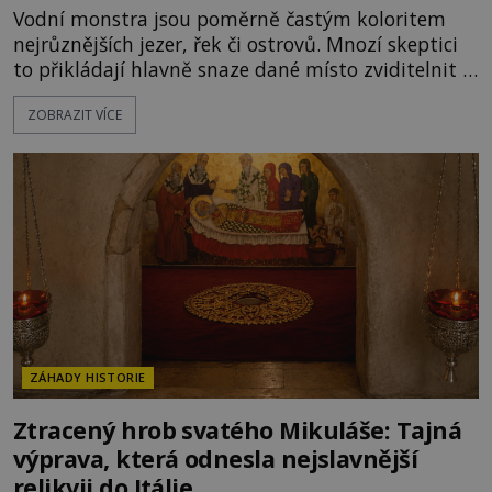
Vodní monstra jsou poměrně častým koloritem
nejrůznějších jezer, řek či ostrovů. Mnozí skeptici
to přikládají hlavně snaze dané místo zviditelnit a
přitáhnout k němu pozornost záhadám
ZOBRAZIT VÍCE
nakloněných turistů. Je to také případ kyperského
tvora jménem Ayia Napa? Nebo se může za
legendami o něm ukrývat nějaký pravdivý základ?
V blízkosti Mysu Greco, jak se přez
ZÁHADY HISTORIE
Ztracený hrob svatého Mikuláše: Tajná
výprava, která odnesla nejslavnější
relikvii do Itálie