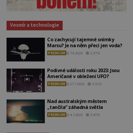
Vesmír a technologie
Co zachycují tajemné snímky
Marsu? Je na něm přeci jen voda?
PREMIUM
7.8.2026
2.3TIS
Podivné události roku 2023: Jsou
Američané v obležení UFO?
PREMIUM
27.7.2026
3.5TIS
Nad australským městem
„tančila“ záhadná světla
PREMIUM
4.7.2026
3.4TIS