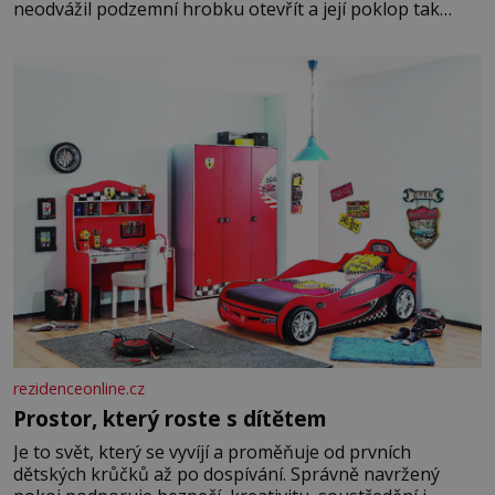
neodvážil podzemní hrobku otevřít a její poklop tak
raději jen skrápí svěcenou vodou. Za několik dní divné
burácení skutečně ustane. Když o mnoho let později
hrobku
rezidenceonline.cz
Prostor, který roste s dítětem
Je to svět, který se vyvíjí a proměňuje od prvních
dětských krůčků až po dospívání. Správně navržený