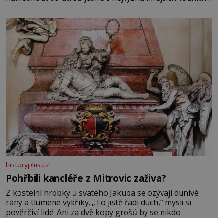
elektráren v Evropě, vydat se na horské hřebeny, projet
se na koloběžce a den zakončit poznáváním památek ve
Velkých Losinách nebo v termálním
historyplus.cz
Pohřbili kancléře z Mitrovic zaživa?
Z kostelní hrobky u svatého Jakuba se ozývají dunivé
rány a tlumené výkřiky. „To jistě řádí duch,“ myslí si
pověrčiví lidé. Ani za dvě kopy grošů by se nikdo