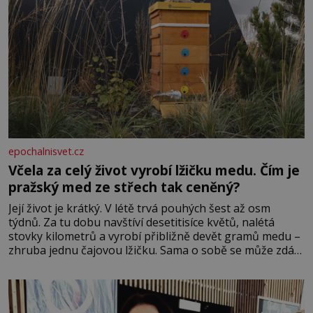
epochalnisvet.cz
Včela za celý život vyrobí lžičku medu. Čím je
pražský med ze střech tak ceněný?
Její život je krátký. V létě trvá pouhých šest až osm
týdnů. Za tu dobu navštíví desetitisíce květů, nalétá
stovky kilometrů a vyrobí přibližně devět gramů medu –
zhruba jednu čajovou lžičku. Sama o sobě se může zdát
bezvýznamná. Teprve když se spojí s dalšími desítkami
tisíc příslušnic svého včelstva, vznikne jeden z
nejdokonalejších organismů