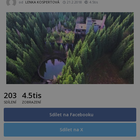
od
LENKA KOSPERTOVÁ
21.2.2018
4.5tis
203
4.5tis
SDÍLENÍ
ZOBRAZENÍ
Sdílet na Facebooku
Sdílet na X