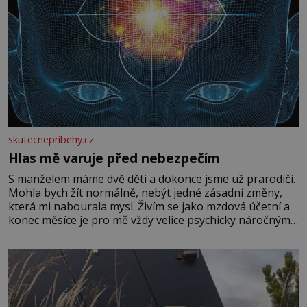
skutecnepribehy.cz
Hlas mě varuje před nebezpečím
S manželem máme dvě děti a dokonce jsme už prarodiči.
Mohla bych žít normálně, nebýt jedné zásadní změny,
která mi nabourala mysl. Živím se jako mzdová účetní a
konec měsíce je pro mě vždy velice psychicky náročným
obdobím. Od té chvíle, co máme vnoučata, mi dcera čím
dál častěji volá o pomoc, co se hlídání týče. Dalo by se