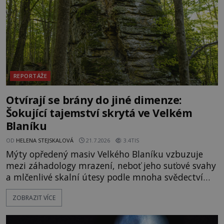
temných útrobách střeží monumentální
REPORTÁŽE
Otvírají se brány do jiné dimenze:
Šokující tajemství skrytá ve Velkém
Blaníku
OD
HELENA STEJSKALOVÁ
21.7.2026
3.4TIS
Mýty opředený masiv Velkého Blaníku vzbuzuje
mezi záhadology mrazení, neboť jeho suťové svahy
a mlčenlivé skalní útesy podle mnoha svědectví
fungují jako anomální zóny, kde selhává lidské
ZOBRAZIT VÍCE
vnímání času i prostoru. Geologické anomálie hory
nenechávají nikoho chladným a esoterici i
badatelé zde odkrývají indicie, které propojují