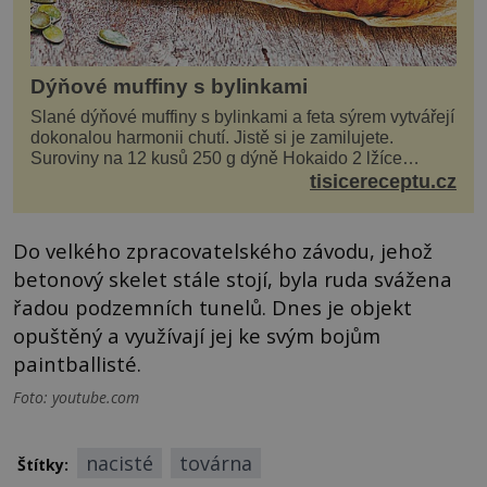
Dýňové muffiny s bylinkami
Slané dýňové muffiny s bylinkami a feta sýrem vytvářejí
dokonalou harmonii chutí. Jistě si je zamilujete.
Suroviny na 12 kusů 250 g dýně Hokaido 2 lžíce
olivového oleje sůl, pepř hrst nasekaných špen...
tisicereceptu.cz
Do velkého zpracovatelského závodu, jehož
betonový skelet stále stojí, byla ruda svážena
řadou podzemních tunelů. Dnes je objekt
opuštěný a využívají jej ke svým bojům
paintballisté.
Foto: youtube.com
nacisté
továrna
Štítky: