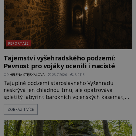
REPORTÁŽE
Tajemství vyšehradského podzemí:
Pevnost pro vojáky ocenili i nacisté
OD
HELENA STEJSKALOVÁ
23.7.2026
3.2TIS
Tajuplné podzemí staroslavného Vyšehradu
neskrývá jen chladnou tmu, ale opatrovává
spletitý labyrint barokních vojenských kasemat,
zapomenuté chrámy a vzácné národní poklady.
ZOBRAZIT VÍCE
Hluboko uvnitř mohutné skály nad řekou Vltavou
pulzuje skrytá historie, která se dodnes úspěšně
vyhýbá shonu moderní metropole. Místo, ke
kterému se vážou nejstarší české mýty, ve svých