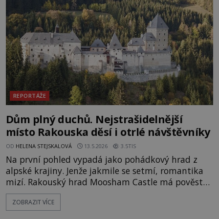
je umělá družice od povrchu Marsu vzdálena asi
1873 kilometrů, nachá
REPORTÁŽE
Dům plný duchů. Nejstrašidelnější
místo Rakouska děsí i otrlé návštěvníky
OD
HELENA STEJSKALOVÁ
13.5.2026
3.5TIS
Na první pohled vypadá jako pohádkový hrad z
alpské krajiny. Jenže jakmile se setmí, romantika
mizí. Rakouský hrad Moosham Castle má pověst
nejděsivějšího domu v celé zemi. Lidé tu údajně
ZOBRAZIT VÍCE
slyší kroky v prázdných chodbách, šeptání ze zdí i
nářek mrtvých. A záhadologové tvrdí, že zdejší