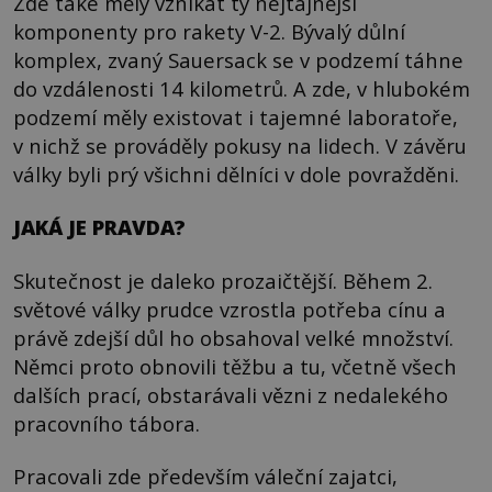
Zde také měly vznikat ty nejtajnější
komponenty pro rakety V-2. Bývalý důlní
komplex, zvaný Sauersack se v podzemí táhne
do vzdálenosti 14 kilometrů. A zde, v hlubokém
podzemí měly existovat i tajemné laboratoře,
v nichž se prováděly pokusy na lidech. V závěru
války byli prý všichni dělníci v dole povražděni.
JAKÁ JE PRAVDA?
Skutečnost je daleko prozaičtější. Během 2.
světové války prudce vzrostla potřeba cínu a
právě zdejší důl ho obsahoval velké množství.
Němci proto obnovili těžbu a tu, včetně všech
dalších prací, obstarávali vězni z nedalekého
pracovního tábora.
Pracovali zde především váleční zajatci,