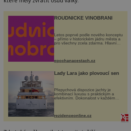
které měly zvrátit osud války.
ROUDNICKÉ VINOBRANÍ
Letos poprvé podle nového konceptu
– přímo v historickém jádru města a
pro všechny zcela zdarma. Hlavní
program se odehraje na Karlově a
Husově náměstí. Návštěvníci se
mohou těšit na víno, burčák, pes...
epochanacestach.cz
Lady Lara jako plovoucí sen
Přepychová dispozice jachty je
kombinací luxusu s praktickým a
efektivním. Dokonalost v každém
detailu představuje značka Fendi
Casa, kterou byly vybaveny její
paluby. Monacký přístav nabízí
každoročn...
rezidenceonline.cz