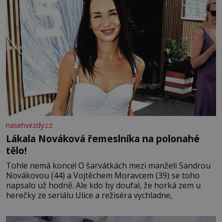
nasehvezdy.cz
Lákala Nováková řemeslníka na polonahé
tělo!
Tohle nemá konce! O šarvátkách mezi manželi Sandrou
Novákovou (44) a Vojtěchem Moravcem (39) se toho
napsalo už hodně. Ale kdo by doufal, že horká zem u
herečky ze seriálu Ulice a režiséra vychladne,