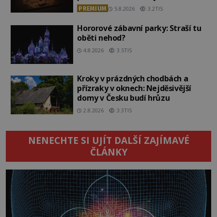
PREMIUM
5.8.2026
3.2TIS
Hororové zábavní parky: Straší tu
oběti nehod?
4.8.2026
3.5TIS
Kroky v prázdných chodbách a
přízraky v oknech: Nejděsivější
domy v Česku budí hrůzu
2.8.2026
3.3TIS
NENECHTE SI UJÍT DALŠÍ ZAJÍMAVÉ
ČLÁNKY