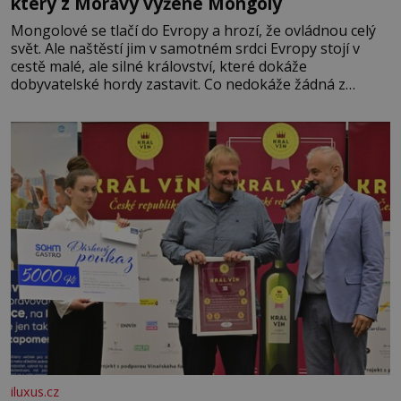
který z Moravy vyžene Mongoly
Mongolové se tlačí do Evropy a hrozí, že ovládnou celý
svět. Ale naštěstí jim v samotném srdci Evropy stojí v
cestě malé, ale silné království, které dokáže
dobyvatelské hordy zastavit. Co nedokáže žádná z
asijských říší, co nedokážou Němci – to dokáže český
král. Nebo že by ne? Mongolové od roku 1223 postupují
podél Kaspického a Azovského moře,
iluxus.cz