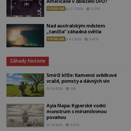
Američané v obležení UFO?
PREMIUM
27.7.2026
3.5TIS
Nad australským městem
„tančila“ záhadná světla
PREMIUM
4.7.2026
3.4TIS
Záhady historie
Smírčí kříže: Kamenní svědkové
vražd, pomsty a dávných vin
9.8.2026
169
Ayia Napa: Kyperské vodní
monstrum s mírumilovnou
povahou
7.8.2026
5.4TIS