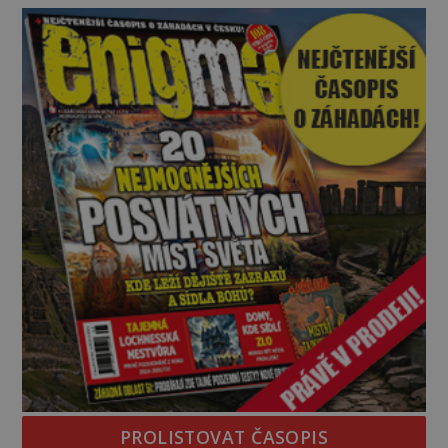
temná minulost mohla zanechat něco, co se
dodnes nepodařilo vysvětlit. Kamenný hrad stojí v
horách Salcburska u
PROLISTOVAT ČASOPIS