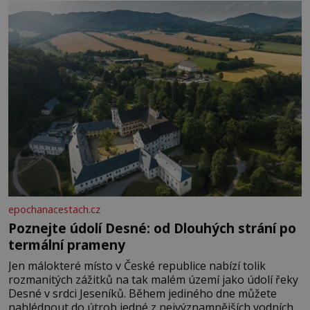
rozhodla stávkovat. Cvičte
epochanacestach.cz
Poznejte údolí Desné: od Dlouhých strání po
termální prameny
Jen málokteré místo v České republice nabízí tolik
rozmanitých zážitků na tak malém území jako údolí řeky
Desné v srdci Jeseníků. Během jediného dne můžete
nahlédnout do útrob jedné z nejvýznamnějších vodních