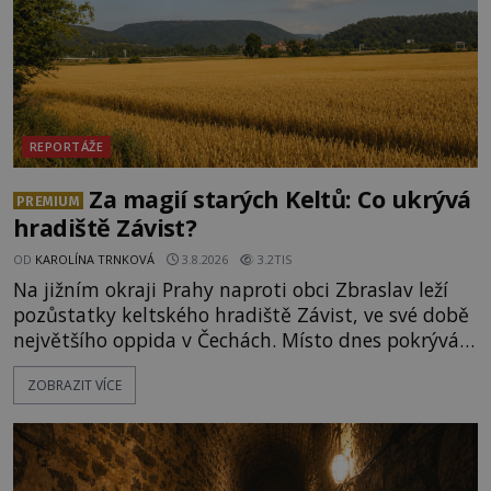
REPORTÁŽE
Za magií starých Keltů: Co ukrývá
PREMIUM
hradiště Závist?
OD
KAROLÍNA TRNKOVÁ
3.8.2026
3.2TIS
Na jižním okraji Prahy naproti obci Zbraslav leží
pozůstatky keltského hradiště Závist, ve své době
největšího oppida v Čechách. Místo dnes pokrývá
les, zbytky po kdysi monumentálním hradišti jsou
ZOBRAZIT VÍCE
ale v terénu patrné stále. Co dalšího tu po Keltech
zůstalo? Prozkoumejte to spolu s ENIGMOU! Na
vrch Hr