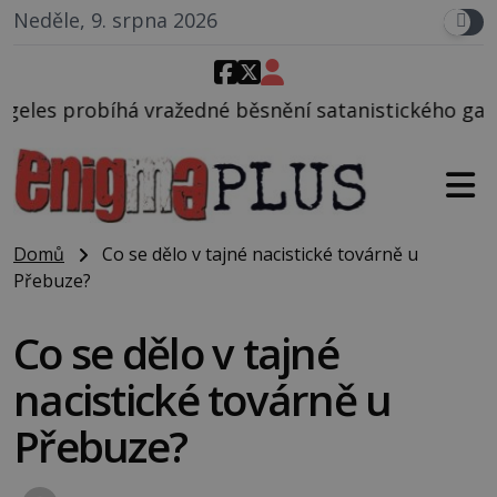
Neděle, 9. srpna 2026
né běsnění satanistického gangu vedeného Charlese
Domů
Co se dělo v tajné nacistické továrně u
Přebuze?
Co se dělo v tajné
nacistické továrně u
Přebuze?