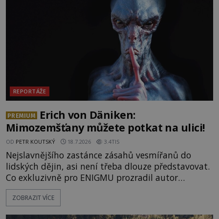
prastaré pohanské kulty, keltské svatyně a zprávy
o lidech, kteří v
REPORTÁŽE
Erich von Däniken:
PREMIUM
Mimozemšťany můžete potkat na ulici!
OD
PETR KOUTSKÝ
18.7.2026
3.4TIS
Nejslavnějšího zastánce zásahů vesmířanů do
lidských dějin, asi není třeba dlouze představovat.
Co exkluzivně pro ENIGMU prozradil autor
Vzpomínek na budoucnost, švýcarský badatel
ZOBRAZIT VÍCE
Erich von Däniken? Orbitální stanice Viking 1
přelétá na oběžné dráze nad rudou planetou. Když