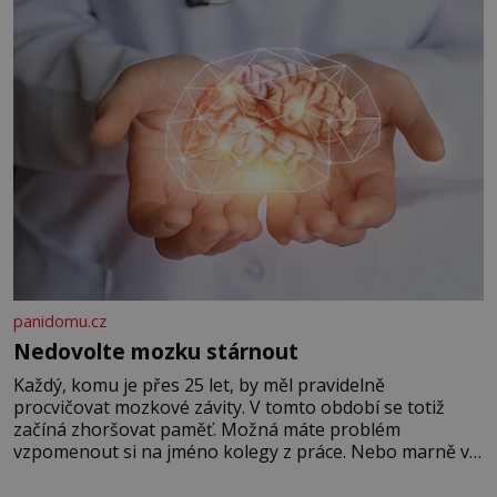
panidomu.cz
Nedovolte mozku stárnout
Každý, komu je přes 25 let, by měl pravidelně
procvičovat mozkové závity. V tomto období se totiž
začíná zhoršovat paměť. Možná máte problém
vzpomenout si na jméno kolegy z práce. Nebo marně v
paměti lovíte název knížky, kterou jste nedávno přečetli.
Je to opravdu tak, s věkem jako kdyby se paměť