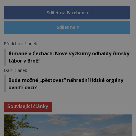
Sdílet na Facebooku
Sdílet na X
Předchozí článek
Římané v Čechách: Nové výzkumy odhalily římský
tábor v Brně!
Další článek
Bude možné „pěstovat“ náhradní lidské orgány
uvnitř ovcí?
Související články