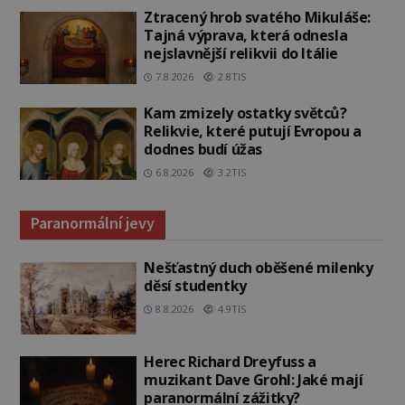
Ztracený hrob svatého Mikuláše:
Tajná výprava, která odnesla
nejslavnější relikvii do Itálie
7.8.2026
2.8TIS
Kam zmizely ostatky světců?
Relikvie, které putují Evropou a
dodnes budí úžas
6.8.2026
3.2TIS
Paranormální jevy
Nešťastný duch oběšené milenky
děsí studentky
8.8.2026
4.9TIS
Herec Richard Dreyfuss a
muzikant Dave Grohl: Jaké mají
paranormální zážitky?