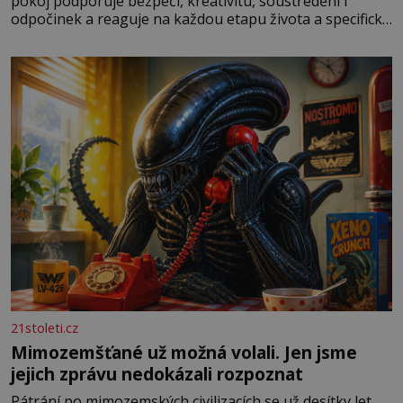
pokoj podporuje bezpečí, kreativitu, soustředění i
odpočinek a reaguje na každou etapu života a specifické
potřeby dítěte. Pro nejmenší je klíčová jednoduchost,
měkkost a bezpečí, proto by pokoj miminka měl působit
především klidně a útulně. Předškolní věk je
21stoleti.cz
Mimozemšťané už možná volali. Jen jsme
jejich zprávu nedokázali rozpoznat
Pátrání po mimozemských civilizacích se už desítky let