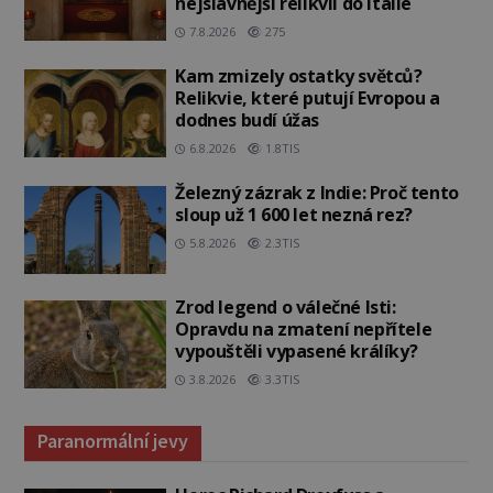
nejslavnější relikvii do Itálie
7.8.2026
275
Kam zmizely ostatky světců?
Relikvie, které putují Evropou a
dodnes budí úžas
6.8.2026
1.8TIS
Železný zázrak z Indie: Proč tento
sloup už 1 600 let nezná rez?
5.8.2026
2.3TIS
Zrod legend o válečné lsti:
Opravdu na zmatení nepřítele
vypouštěli vypasené králíky?
3.8.2026
3.3TIS
Paranormální jevy