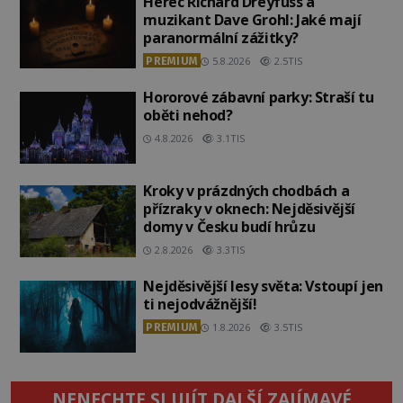
Herec Richard Dreyfuss a
muzikant Dave Grohl: Jaké mají
paranormální zážitky?
PREMIUM
5.8.2026
2.5TIS
Hororové zábavní parky: Straší tu
oběti nehod?
4.8.2026
3.1TIS
Kroky v prázdných chodbách a
přízraky v oknech: Nejděsivější
domy v Česku budí hrůzu
2.8.2026
3.3TIS
Nejděsivější lesy světa: Vstoupí jen
ti nejodvážnější!
PREMIUM
1.8.2026
3.5TIS
NENECHTE SI UJÍT DALŠÍ ZAJÍMAVÉ