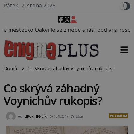
Pátek, 7. srpna 2026
se z nebe snáší podivná rosolovitá látka neznámého
Domů
Co skrývá záhadný Voynichův rukopis?
Co skrývá záhadný
Voynichův rukopis?
PREMIUM
od
LIBOR HRNČÍŘ
15.9.2017
6.5tis