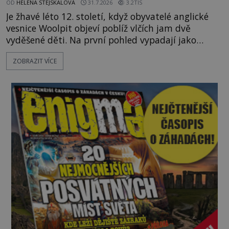
OD
HELENA STEJSKALOVÁ
31.7.2026
3.2TIS
Je žhavé léto 12. století, když obyvatelé anglické
vesnice Woolpit objeví poblíž vlčích jam dvě
vyděšené děti. Na první pohled vypadají jako
každé jiné, až na jednu děsivou výjimku. Jejich
ZOBRAZIT VÍCE
kůže má nazelenalý odstín, mluví
nesrozumitelnou řečí a odmítají jakékoli jídlo
kromě syrových bobů. Příběh se rychle stává
jednou z největších záhad středověké Anglie a ani
po téměř devíti stech letech není