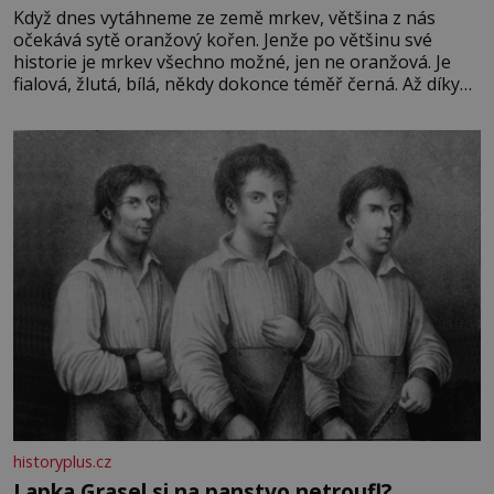
Když dnes vytáhneme ze země mrkev, většina z nás
očekává sytě oranžový kořen. Jenže po většinu své
historie je mrkev všechno možné, jen ne oranžová. Je
fialová, žlutá, bílá, někdy dokonce téměř černá. Až díky
stovkám let pečlivého šlechtění se z ní stává zelenina,
bez které si českou zahradu ani nedokážeme představit.
Její příběh je
historyplus.cz
Lapka Grasel si na panstvo netroufl?