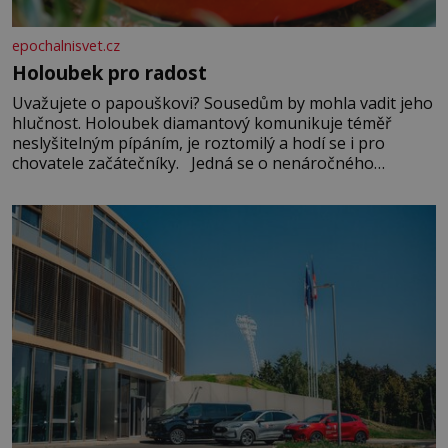
epochalnisvet.cz
Holoubek pro radost
Uvažujete o papouškovi? Sousedům by mohla vadit jeho
hlučnost. Holoubek diamantový komunikuje téměř
neslyšitelným pípáním, je roztomilý a hodí se i pro
chovatele začátečníky. Jedná se o nenáročného
klidného ptáčka, který většinu dne jen posedává. Hodně
času tráví na zemi, kde sbírá zbytky semínek Jeho
domovinou je prakticky celá Austrálie s výjimkou
pobřežní oblasti.