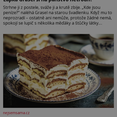
Strhne ji z postele, sváže ji a krutě zbije. „Kde jsou
peníze?“ naléhá Grasel na starou švadlenku. Když mu to
neprozradí – ostatně ani nemůže, protože žádné nemá,
spokojí se lupič s několika měďáky a štůčky látky.
Zraněná žena pár dní nato umírá. Je to muž nebývale
krutý. Jeho činy budí hrůzu ještě dlouho po jeho smrti
nejsemsama.cz