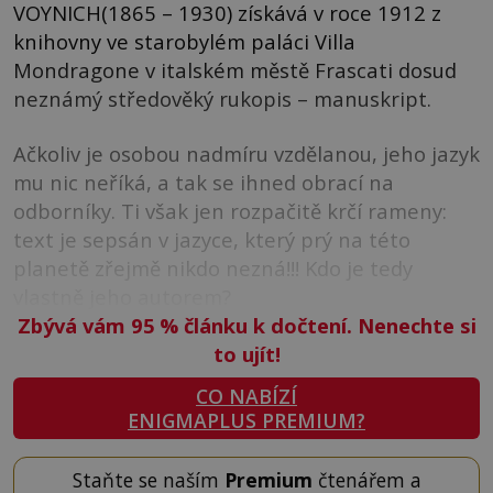
VOYNICH(1865 – 1930) získává v roce 1912 z
knihovny ve starobylém paláci Villa
Mondragone v italském městě Frascati dosud
neznámý středověký rukopis – manuskript.
Ačkoliv je osobou nadmíru vzdělanou, jeho jazyk
mu nic neříká, a tak se ihned obrací na
odborníky. Ti však jen rozpačitě krčí rameny:
text je sepsán v jazyce, který prý na této
planetě zřejmě nikdo nezná!!! Kdo je tedy
vlastně jeho autorem?
Zbývá vám 95
%
článku k dočtení. Nenechte si
to ujít!
CO NABÍZÍ
ENIGMAPLUS PREMIUM?
Staňte se naším
Premium
čtenářem a