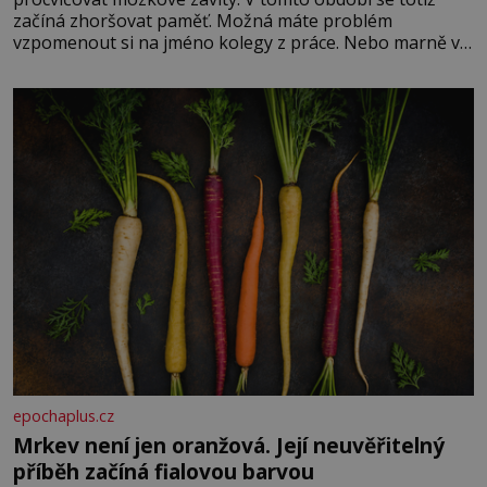
začíná zhoršovat paměť. Možná máte problém
vzpomenout si na jméno kolegy z práce. Nebo marně v
paměti lovíte název knížky, kterou jste nedávno přečetli.
Je to opravdu tak, s věkem jako kdyby se paměť
rozhodla stávkovat. Cvičte
epochaplus.cz
Mrkev není jen oranžová. Její neuvěřitelný
příběh začíná fialovou barvou