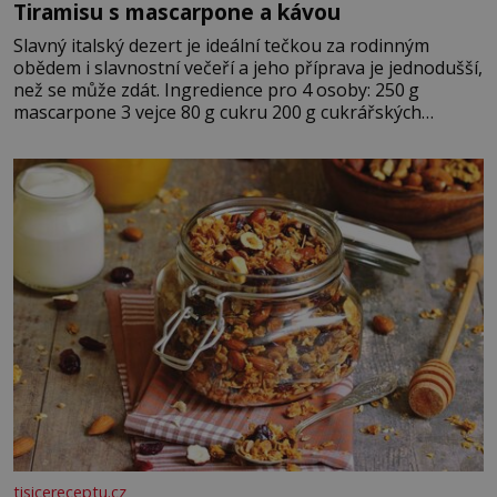
Tiramisu s mascarpone a kávou
Slavný italský dezert je ideální tečkou za rodinným
obědem i slavnostní večeří a jeho příprava je jednodušší,
než se může zdát. Ingredience pro 4 osoby: 250 g
mascarpone 3 vejce 80 g cukru 200 g cukrářských
piškotů 250 ml silné kávy 2 lžíce amaretta kakao na
posypání Postup: Oddělte žloutky od bílků. Žloutky
vyšlehejte s cukrem do světlé pěny a postupně do nich
vmíchejte mascarpone, aby vznikl hladký
tisicereceptu.cz