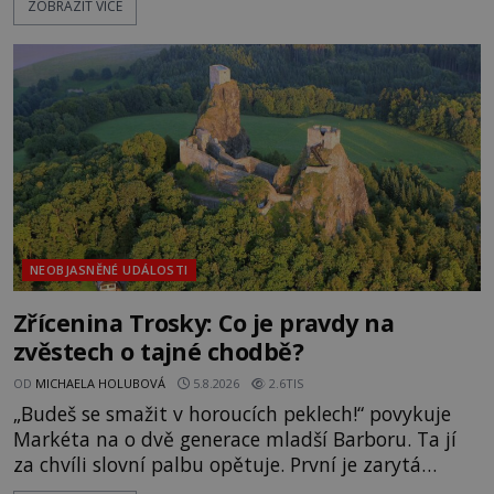
ZOBRAZIT VÍCE
pravdivé historky, že zde došlo k nevysvětlitelným
zmizením turistů? Ti, kteří se nebojí, nás mohou
následovat. Vstupujeme na pláž Dumas ve městě
Surat. Gu
NEOBJASNĚNÉ UDÁLOSTI
Zřícenina Trosky: Co je pravdy na
zvěstech o tajné chodbě?
OD
MICHAELA HOLUBOVÁ
5.8.2026
2.6TIS
„Budeš se smažit v horoucích peklech!“ povykuje
Markéta na o dvě generace mladší Barboru. Ta jí
za chvíli slovní palbu opětuje. První je zarytá
katolička, druhá přesvědčená kališnice. A každá z