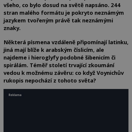
všeho, co bylo dosud na světě napsáno. 244
stran malého formátu je pokryto neznámým
jazykem tvořeným právě tak neznámými
znaky.
Některá písmena vzdáleně připomínají latinku,
jiná mají blíže k arabským číslicím, ale
najdeme i hieroglyfy podobné šibenicím či
spirálám. Téměř století trvající zkoumání
vedou k možnému závěru: co když Voynichův
rukopis nepochází z tohoto světa?
Reklama