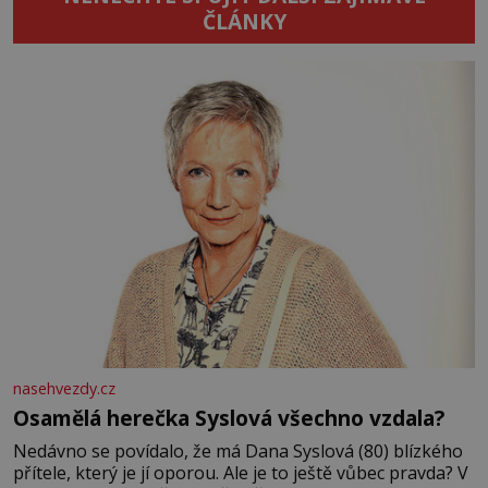
ČLÁNKY
nasehvezdy.cz
Osamělá herečka Syslová všechno vzdala?
Nedávno se povídalo, že má Dana Syslová (80) blízkého
přítele, který je jí oporou. Ale je to ještě vůbec pravda? V