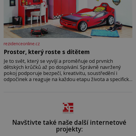
rezidenceonline.cz
Prostor, který roste s dítětem
Je to svět, který se vyvíjí a proměňuje od prvních
dětských krůčků až po dospívání. Správně navržený
pokoj podporuje bezpečí, kreativitu, soustředění i
odpočinek a reaguje na každou etapu života a specifické
potřeby dítěte. Pro nejmenší je klíčová jednoduchost,
měkkost a bezpečí, proto by pokoj miminka měl působit
především klidně a útulně. Předškolní věk je
Navštivte také naše další internetové
projekty: