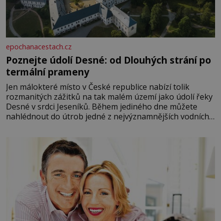
epochanacestach.cz
Poznejte údolí Desné: od Dlouhých strání po
termální prameny
Jen málokteré místo v České republice nabízí tolik
rozmanitých zážitků na tak malém území jako údolí řeky
Desné v srdci Jeseníků. Během jediného dne můžete
nahlédnout do útrob jedné z nejvýznamnějších vodních
elektráren v Evropě, vydat se na horské hřebeny, projet
se na koloběžce a den zakončit poznáváním památek ve
Velkých Losinách nebo v termálním