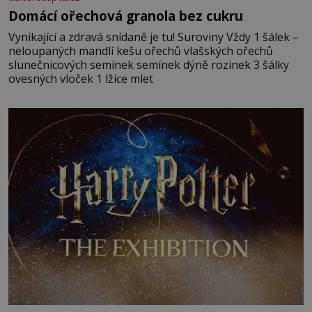
Domácí ořechová granola bez cukru
Vynikající a zdravá snídaně je tu! Suroviny Vždy 1 šálek –
neloupaných mandlí kešu ořechů vlašských ořechů
slunečnicových semínek semínek dýně rozinek 3 šálky
ovesných vloček 1 lžíce mlet