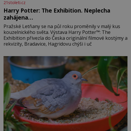
21stoleti.cz
Harry Potter: The Exhibition. Neplecha
zahájena…
Pražské Letňany se na půl roku proměnily v malý kus
kouzelnického světa. Výstava Harry Potter™: The
Exhibition přivezla do Česka originální filmové kostýmy a
rekvizity, Bradavice, Hagridovu chýši i uč