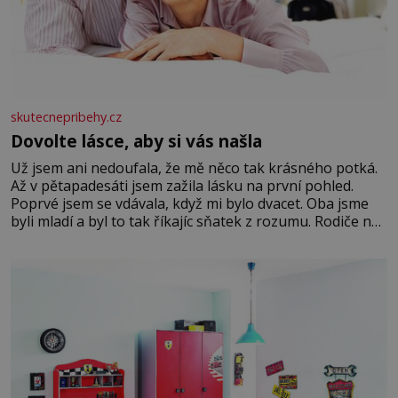
skutecnepribehy.cz
Dovolte lásce, aby si vás našla
Už jsem ani nedoufala, že mě něco tak krásného potká.
Až v pětapadesáti jsem zažila lásku na první pohled.
Poprvé jsem se vdávala, když mi bylo dvacet. Oba jsme
byli mladí a byl to tak říkajíc sňatek z rozumu. Rodiče nás
dali dohromady, Toník byl dobře zaopatřený mladý muž.
Manželství nám oběma moc nesvědčilo, brzy jsme zjistili,
že