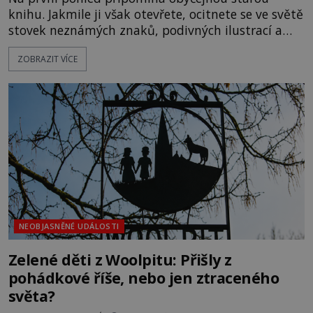
knihu. Jakmile ji však otevřete, ocitnete se ve světě
stovek neznámých znaků, podivných ilustrací a
textu, který už téměř dvě století vzdoruje všem
ZOBRAZIT VÍCE
pokusům o rozluštění. Rohoncský kodex patří mezi
největší záhady evropských dějin a dodnes nikdo s
jistotou neví, kdo jej napsal, kdy vznikl ani co
vlastně vypráví. Rohoncský kodex se poprvé
objevuje v roce
NEOBJASNĚNÉ UDÁLOSTI
Zelené děti z Woolpitu: Přišly z
pohádkové říše, nebo jen ztraceného
světa?