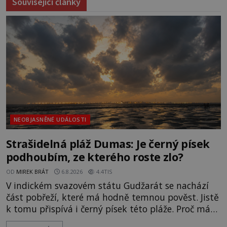
Související články
NEOBJASNĚNÉ UDÁLOSTI
Strašidelná pláž Dumas: Je černý písek
podhoubím, ze kterého roste zlo?
OD
MIREK BRÁT
6.8.2026
4.4TIS
V indickém svazovém státu Gudžarát se nachází
část pobřeží, které má hodně temnou pověst. Jistě
k tomu přispívá i černý písek této pláže. Proč má
pláž takové netypické zbarvení? Nakolik jsou