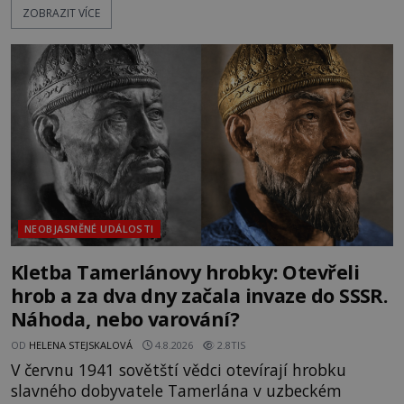
ZOBRAZIT VÍCE
nich se usídlí na jedné z věží slavného hradu
Trosky. Šlechtic Ota IV. z Bergova (1399–1452) patří
mezi vůdce protihusitského boje. Za manželku má
skutečně jistou
NEOBJASNĚNÉ UDÁLOSTI
Kletba Tamerlánovy hrobky: Otevřeli
hrob a za dva dny začala invaze do SSSR.
Náhoda, nebo varování?
OD
HELENA STEJSKALOVÁ
4.8.2026
2.8TIS
V červnu 1941 sovětští vědci otevírají hrobku
slavného dobyvatele Tamerlána v uzbeckém