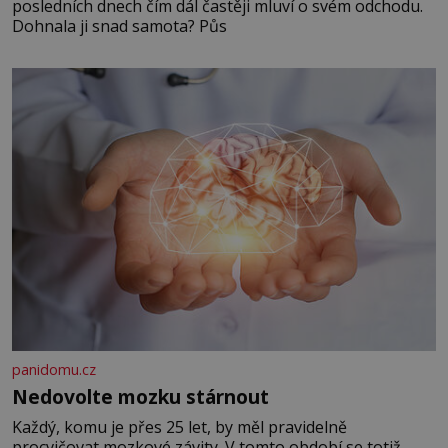
posledních dnech čím dál častěji mluví o svém odchodu.
Dohnala ji snad samota? Půs
panidomu.cz
Nedovolte mozku stárnout
Každý, komu je přes 25 let, by měl pravidelně
procvičovat mozkové závity. V tomto období se totiž