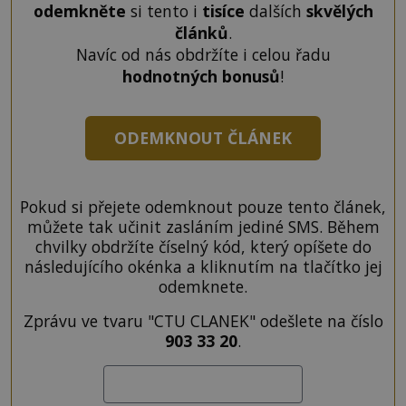
odemkněte
si tento i
tisíce
dalších
skvělých
článků
.
Navíc od nás obdržíte i celou řadu
hodnotných bonusů
!
ODEMKNOUT ČLÁNEK
Pokud si přejete odemknout pouze tento článek,
můžete tak učinit zasláním jediné SMS. Během
chvilky obdržíte číselný kód, který opíšete do
následujícího okénka a kliknutím na tlačítko jej
odemknete.
Zprávu ve tvaru "CTU CLANEK" odešlete na číslo
903 33 20
.