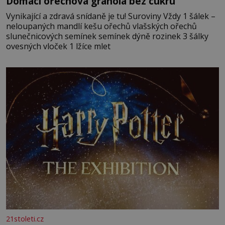
Domácí ořechová granola bez cukru
Vynikající a zdravá snídaně je tu! Suroviny Vždy 1 šálek –
neloupaných mandlí kešu ořechů vlašských ořechů
slunečnicových semínek semínek dýně rozinek 3 šálky
ovesných vloček 1 lžíce mlet
21stoleti.cz