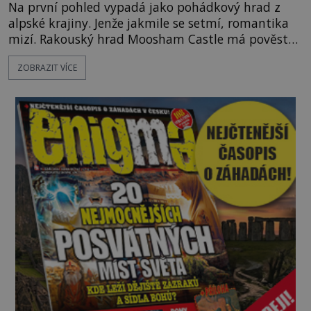
Na první pohled vypadá jako pohádkový hrad z
alpské krajiny. Jenže jakmile se setmí, romantika
mizí. Rakouský hrad Moosham Castle má pověst
nejděsivějšího domu v celé zemi. Lidé tu údajně
ZOBRAZIT VÍCE
slyší kroky v prázdných chodbách, šeptání ze zdí i
nářek mrtvých. A záhadologové tvrdí, že zdejší
temná minulost mohla zanechat něco, co se
dodnes nepodařilo vysvětlit. Kamenný hrad stojí v
horách Salcburska u