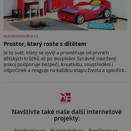
rezidenceonline.cz
Prostor, který roste s dítětem
Je to svět, který se vyvíjí a proměňuje od prvních
dětských krůčků až po dospívání. Správně navržený
pokoj podporuje bezpečí, kreativitu, soustředění i
odpočinek a reaguje na každou etapu života a specifické
potřeby dítěte. Pro nejmenší je klíčová jednoduchost,
měkkost a bezpečí, proto by pokoj miminka měl působit
především klidně a útulně. Předškolní věk je
Navštivte také naše další internetové
projekty:
Epochaplus.cz
NašeHvězdy.cz
PaníDomu.cz