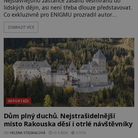
Nejslavnějšího zastánce zásahů vesmířanů do
lidských dějin, asi není třeba dlouze představovat.
Co exkluzivně pro ENIGMU prozradil autor
Vzpomínek na budoucnost, švýcarský badatel
ZOBRAZIT VÍCE
Erich von Däniken? Orbitální stanice Viking 1
přelétá na oběžné dráze nad rudou planetou. Když
je umělá družice od povrchu Marsu vzdálena asi
1873 kilometrů, nachá
REPORTÁŽE
Dům plný duchů. Nejstrašidelnější
místo Rakouska děsí i otrlé návštěvníky
OD
HELENA STEJSKALOVÁ
13.5.2026
3.5TIS