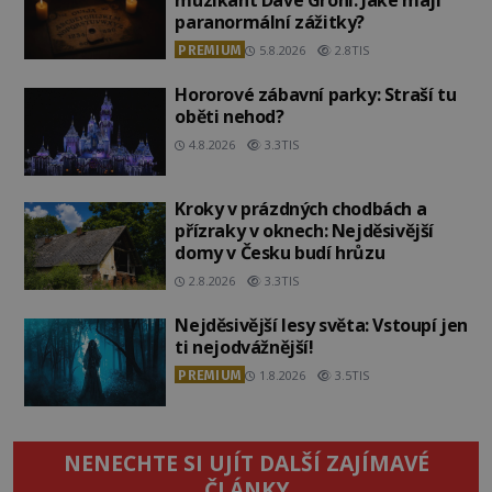
muzikant Dave Grohl: Jaké mají
paranormální zážitky?
PREMIUM
5.8.2026
2.8TIS
Hororové zábavní parky: Straší tu
oběti nehod?
4.8.2026
3.3TIS
Kroky v prázdných chodbách a
přízraky v oknech: Nejděsivější
domy v Česku budí hrůzu
2.8.2026
3.3TIS
Nejděsivější lesy světa: Vstoupí jen
ti nejodvážnější!
PREMIUM
1.8.2026
3.5TIS
NENECHTE SI UJÍT DALŠÍ ZAJÍMAVÉ
ČLÁNKY