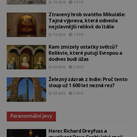
7.8.2026
3.9TIS
Ztracený hrob svatého Mikuláše:
Tajná výprava, která odnesla
nejslavnější relikvii do Itálie
7.8.2026
1.3TIS
Kam zmizely ostatky světců?
Relikvie, které putují Evropou a
dodnes budí úžas
6.8.2026
2.5TIS
Železný zázrak z Indie: Proč tento
sloup už 1 600 let nezná rez?
5.8.2026
2.6TIS
Paranormální jevy
Herec Richard Dreyfuss a