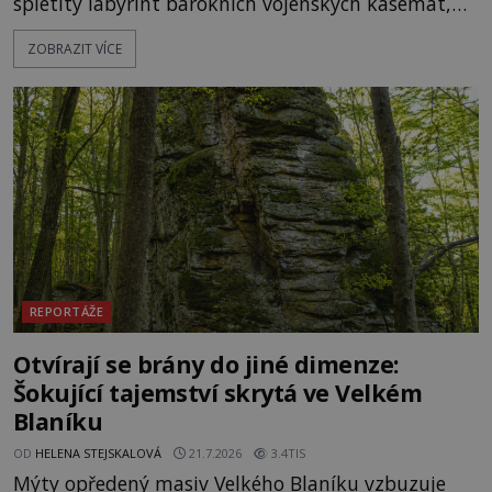
spletitý labyrint barokních vojenských kasemat,
zapomenuté chrámy a vzácné národní poklady.
ZOBRAZIT VÍCE
Hluboko uvnitř mohutné skály nad řekou Vltavou
pulzuje skrytá historie, která se dodnes úspěšně
vyhýbá shonu moderní metropole. Místo, ke
kterému se vážou nejstarší české mýty, ve svých
temných útrobách střeží monumentální
REPORTÁŽE
Otvírají se brány do jiné dimenze:
Šokující tajemství skrytá ve Velkém
Blaníku
OD
HELENA STEJSKALOVÁ
21.7.2026
3.4TIS
Mýty opředený masiv Velkého Blaníku vzbuzuje