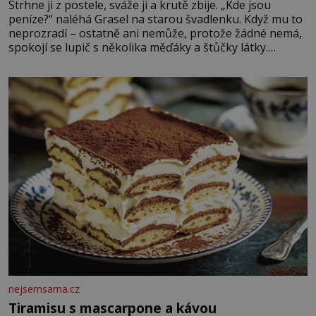
Strhne ji z postele, sváže ji a krutě zbije. „Kde jsou
peníze?“ naléhá Grasel na starou švadlenku. Když mu to
neprozradí – ostatně ani nemůže, protože žádné nemá,
spokojí se lupič s několika měďáky a štůčky látky.
Zraněná žena pár dní nato umírá. Je to muž nebývale
krutý. Jeho činy budí hrůzu ještě dlouho po jeho smrti
nejsemsama.cz
Tiramisu s mascarpone a kávou