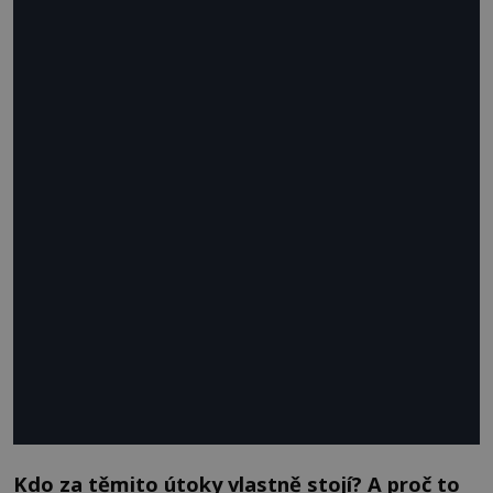
Kdo za těmito útoky vlastně stojí? A proč to