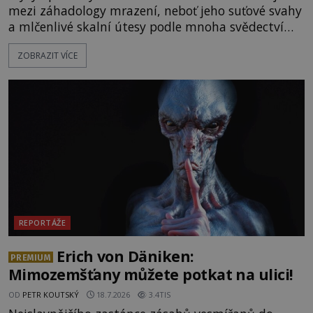
mezi záhadology mrazení, neboť jeho suťové svahy
a mlčenlivé skalní útesy podle mnoha svědectví
fungují jako anomální zóny, kde selhává lidské
ZOBRAZIT VÍCE
vnímání času i prostoru. Geologické anomálie hory
nenechávají nikoho chladným a esoterici i
badatelé zde odkrývají indicie, které propojují
prastaré pohanské kulty, keltské svatyně a zprávy
o lidech, kteří v
REPORTÁŽE
Erich von Däniken:
PREMIUM
Mimozemšťany můžete potkat na ulici!
OD
PETR KOUTSKÝ
18.7.2026
3.4TIS