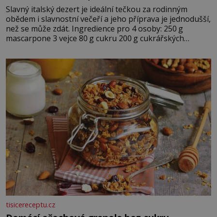
Slavný italský dezert je ideální tečkou za rodinným
obědem i slavnostní večeří a jeho příprava je jednodušší,
než se může zdát. Ingredience pro 4 osoby: 250 g
mascarpone 3 vejce 80 g cukru 200 g cukrářských
piškotů 250 ml silné kávy 2 lžíce amaretta kakao na
posypání Postup: Oddělte žloutky od bílků. Žloutky
vyšlehejte s cukrem do světlé pěny a postupně do nich
vmíchejte mascarpone, aby vznikl hladký
tisicereceptu.cz