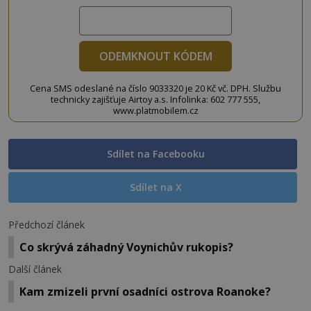
ODEMKNOUT KÓDEM
Cena SMS odeslané na číslo 9033320 je 20 Kč vč. DPH. Službu
technicky zajišťuje Airtoy a.s. Infolinka: 602 777 555,
www.platmobilem.cz
Sdílet na Facebooku
Sdílet na X
Předchozí článek
Co skrývá záhadný Voynichův rukopis?
Další článek
Kam zmizeli první osadníci ostrova Roanoke?