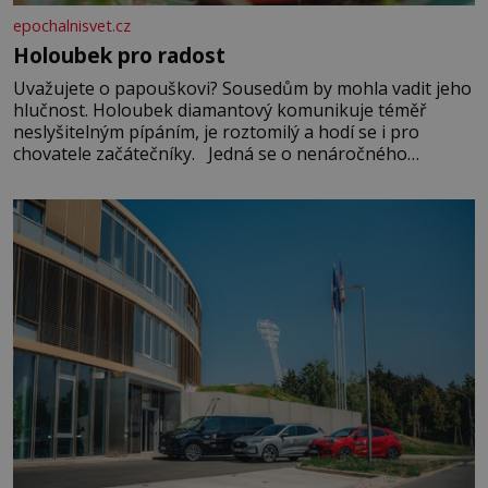
epochalnisvet.cz
Holoubek pro radost
Uvažujete o papouškovi? Sousedům by mohla vadit jeho
hlučnost. Holoubek diamantový komunikuje téměř
neslyšitelným pípáním, je roztomilý a hodí se i pro
chovatele začátečníky. Jedná se o nenáročného
klidného ptáčka, který většinu dne jen posedává. Hodně
času tráví na zemi, kde sbírá zbytky semínek Jeho
domovinou je prakticky celá Austrálie s výjimkou
pobřežní oblasti.