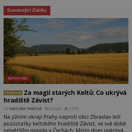
Související články
REPORTÁŽE
Za magií starých Keltů: Co ukrývá
PREMIUM
hradiště Závist?
OD
KAROLÍNA TRNKOVÁ
3.8.2026
3.2TIS
Na jižním okraji Prahy naproti obci Zbraslav leží
pozůstatky keltského hradiště Závist, ve své době
největšího oppida v Čechách. Místo dnes pokrývá