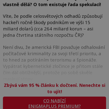
vlastně dělá? O tom existuje řada spekulací!
Víte, že podle celosvětových odhadů způsobují
hackeři ročně škody podnikům ve výši 15
miliard dolarů (cca 264 miliard korun – asi
jedna čtvrtina státního rozpočtu ČR)?
Není divu, že americká FBI považuje odhalování
počítačové kriminality za svoji třetí prioritu, a
to hned za potíráním terorismu a špionáže.
Vypátrat kybernetické zločince je přitom stále
čím dál obtížnější, protože po sobě skvěle
maskují stopy.
Zbývá vám 95
%
článku k dočtení. Nenechte si
to ujít!
CO NABÍZÍ
ENIGMAPLUS PREMIUM?