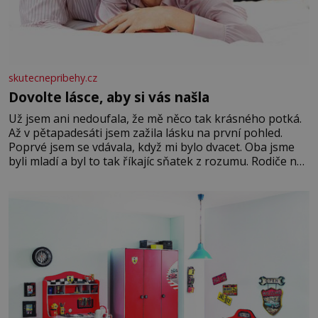
skutecnepribehy.cz
Dovolte lásce, aby si vás našla
Už jsem ani nedoufala, že mě něco tak krásného potká.
Až v pětapadesáti jsem zažila lásku na první pohled.
Poprvé jsem se vdávala, když mi bylo dvacet. Oba jsme
byli mladí a byl to tak říkajíc sňatek z rozumu. Rodiče nás
dali dohromady, Toník byl dobře zaopatřený mladý muž.
Manželství nám oběma moc nesvědčilo, brzy jsme zjistili,
že