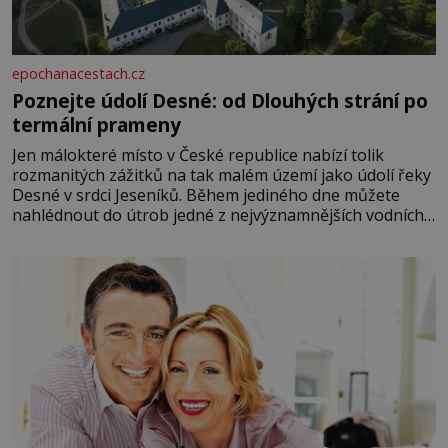
epochanacestach.cz
Poznejte údolí Desné: od Dlouhých strání po
termální prameny
Jen málokteré místo v České republice nabízí tolik
rozmanitých zážitků na tak malém území jako údolí řeky
Desné v srdci Jeseníků. Během jediného dne můžete
nahlédnout do útrob jedné z nejvýznamnějších vodních
elektráren v Evropě, vydat se na horské hřebeny, projet
se na koloběžce a den zakončit poznáváním památek ve
Velkých Losinách nebo v termálním