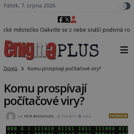
Pátek, 7. srpna 2026
e se z nebe snáší podivná rosolovitá látka neznámé
Domů
Komu prospívají počítačové viry?
Komu prospívají
počítačové viry?
PREMIUM
od
PETR BRZOKOUPIL
15.9.2017
5.0tis