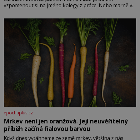
vzpomenout si na jméno kolegy z práce. Nebo marně v
paměti lovíte název knížky, kterou jste nedávno přečetli.
Je to opravdu tak, s věkem jako kdyby se paměť
rozhodla stávkovat. Cvičte
epochaplus.cz
Mrkev není jen oranžová. Její neuvěřitelný
příběh začíná fialovou barvou
Když dnes vytáhneme ze země mrkev, většina z nás