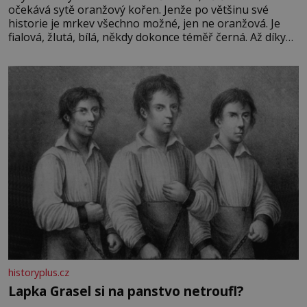
očekává sytě oranžový kořen. Jenže po většinu své
historie je mrkev všechno možné, jen ne oranžová. Je
fialová, žlutá, bílá, někdy dokonce téměř černá. Až díky
stovkám let pečlivého šlechtění se z ní stává zelenina,
bez které si českou zahradu ani nedokážeme představit.
Její příběh je
historyplus.cz
Lapka Grasel si na panstvo netroufl?