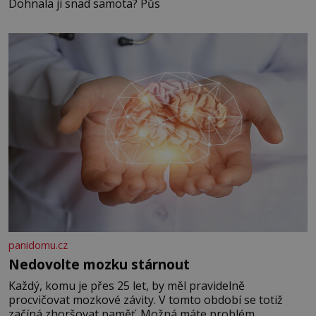
Dohnala ji snad samota? Půs
panidomu.cz
Nedovolte mozku stárnout
Každý, komu je přes 25 let, by měl pravidelně
procvičovat mozkové závity. V tomto období se totiž
začíná zhoršovat paměť. Možná máte problém