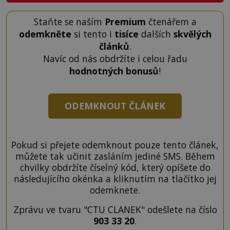
Staňte se naším
Premium
čtenářem a
odemkněte
si tento i
tisíce
dalších
skvělých
článků
.
Navíc od nás obdržíte i celou řadu
hodnotných bonusů
!
ODEMKNOUT ČLÁNEK
Pokud si přejete odemknout pouze tento článek,
můžete tak učinit zasláním jediné SMS. Během
chvilky obdržíte číselný kód, který opíšete do
následujícího okénka a kliknutím na tlačítko jej
odemknete.
Zprávu ve tvaru "CTU CLANEK" odešlete na číslo
903 33 20
.