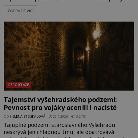
les, zbytky po kdysi monumentálním hradišti jsou
ZOBRAZIT VÍCE
ale v terénu patrné stále. Co dalšího tu po Keltech
zůstalo? Prozkoumejte to spolu s ENIGMOU! Na
vrch Hr
REPORTÁŽE
Tajemství vyšehradského podzemí:
Pevnost pro vojáky ocenili i nacisté
OD
HELENA STEJSKALOVÁ
23.7.2026
3.2TIS
Tajuplné podzemí staroslavného Vyšehradu
neskrývá jen chladnou tmu, ale opatrovává