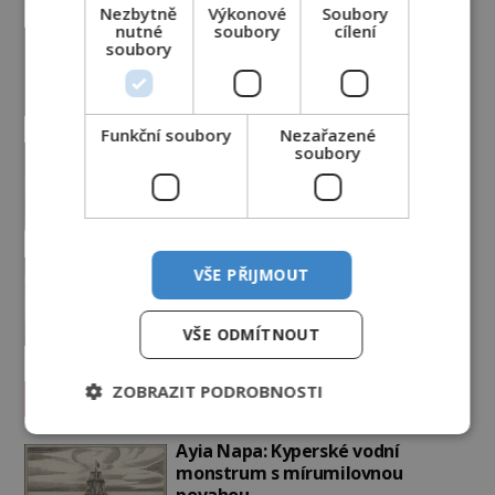
Nezbytně
Výkonové
Soubory
nutné
soubory
cílení
Co zachycují tajemné snímky
soubory
Marsu? Je na něm přeci jen voda?
PREMIUM
7.8.2026
698
Funkční soubory
Nezařazené
Podivné události roku 2023: Jsou
soubory
Američané v obležení UFO?
PREMIUM
27.7.2026
3.5TIS
Nad australským městem
VŠE PŘIJMOUT
„tančila“ záhadná světla
PREMIUM
4.7.2026
3.4TIS
VŠE ODMÍTNOUT
ZOBRAZIT PODROBNOSTI
Záhady historie
Ayia Napa: Kyperské vodní
monstrum s mírumilovnou