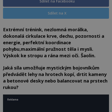
Sdílet na Facebooku
Sdílet na X
Extrémní trénink, nezlomná morálka,
dokonalá cirkulace krve, dechu, pozornosti a
energie, perfektní koordinace
pohybu,maximální pružnost těla i mysli.
Výskok ke stropu a rána mezi oči. Šaolin.
Jaká síla umožňuje mystickým bojovníkům
předvádět lehy na hrotech kopí, drtit kameny
a betonové desky nebo balancovat na prstech
rukou?
Reklama