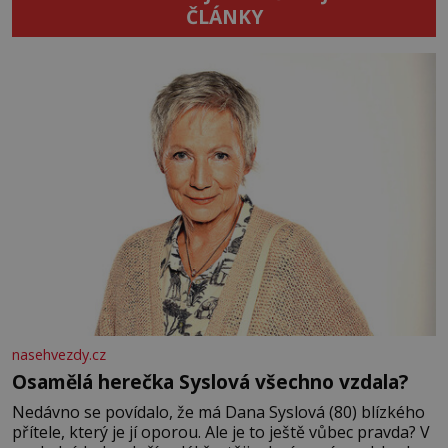
ČLÁNKY
nasehvezdy.cz
Osamělá herečka Syslová všechno vzdala?
Nedávno se povídalo, že má Dana Syslová (80) blízkého
přítele, který je jí oporou. Ale je to ještě vůbec pravda? V