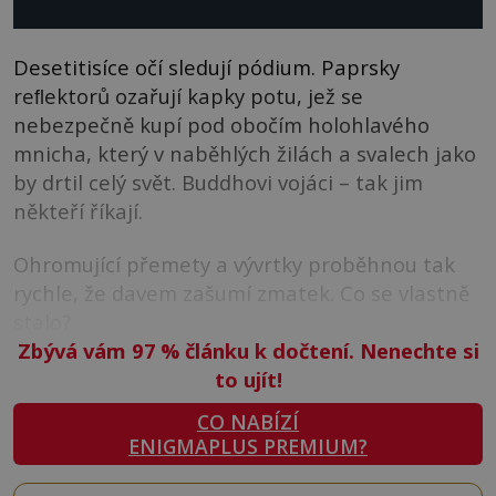
Desetitisíce očí sledují pódium. Paprsky
reﬂektorů ozařují kapky potu, jež se
nebezpečně kupí pod obočím holohlavého
mnicha, který v naběhlých žilách a svalech jako
by drtil celý svět. Buddhovi vojáci – tak jim
někteří říkají.
Ohromující přemety a vývrtky proběhnou tak
rychle, že davem zašumí zmatek. Co se vlastně
stalo?
Zbývá vám 97
%
článku k dočtení. Nenechte si
to ujít!
CO NABÍZÍ
ENIGMAPLUS PREMIUM?