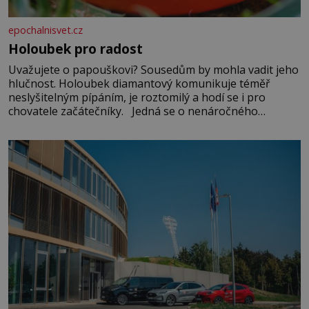
epochalnisvet.cz
Holoubek pro radost
Uvažujete o papouškovi? Sousedům by mohla vadit jeho
hlučnost. Holoubek diamantový komunikuje téměř
neslyšitelným pípáním, je roztomilý a hodí se i pro
chovatele začátečníky. Jedná se o nenáročného
klidného ptáčka, který většinu dne jen posedává. Hodně
času tráví na zemi, kde sbírá zbytky semínek Jeho
domovinou je prakticky celá Austrálie s výjimkou
pobřežní oblasti.