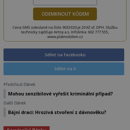
ODEMKNOUT KÓDEM
Cena SMS odeslané na číslo 9033320 je 20 Kč vč. DPH. Službu
technicky zajišťuje Airtoy a.s. Infolinka: 602 777 555,
www.platmobilem.cz
Sdílet na Facebooku
Sdílet na X
Předchozí článek
Mohou senzibilové vyřešit kriminální případ?
Další článek
Bájní draci: Hrozivá stvoření z dávnověku?