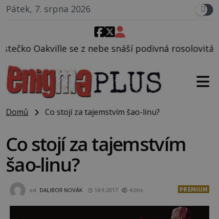
Pátek, 7. srpna 2026
ebe snáší podivná rosolovitá látka neznámého půvo
Domů
Co stojí za tajemstvím šao-linu?
Co stojí za tajemstvím
šao-linu?
PREMIUM
od
DALIBOR NOVÁK
14.9.2017
4.0tis