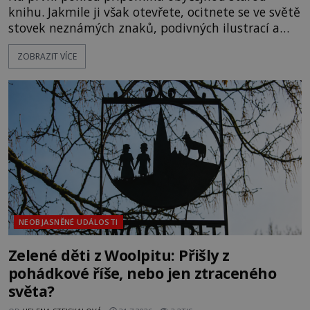
knihu. Jakmile ji však otevřete, ocitnete se ve světě
stovek neznámých znaků, podivných ilustrací a
textu, který už téměř dvě století vzdoruje všem
ZOBRAZIT VÍCE
pokusům o rozluštění. Rohoncský kodex patří mezi
největší záhady evropských dějin a dodnes nikdo s
jistotou neví, kdo jej napsal, kdy vznikl ani co
vlastně vypráví. Rohoncský kodex se poprvé
objevuje v roce
NEOBJASNĚNÉ UDÁLOSTI
Zelené děti z Woolpitu: Přišly z
pohádkové říše, nebo jen ztraceného
světa?