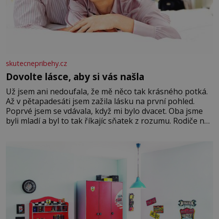
skutecnepribehy.cz
Dovolte lásce, aby si vás našla
Už jsem ani nedoufala, že mě něco tak krásného potká.
Až v pětapadesáti jsem zažila lásku na první pohled.
Poprvé jsem se vdávala, když mi bylo dvacet. Oba jsme
byli mladí a byl to tak říkajíc sňatek z rozumu. Rodiče nás
dali dohromady, Toník byl dobře zaopatřený mladý muž.
Manželství nám oběma moc nesvědčilo, brzy jsme zjistili,
že