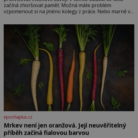
začíná zhoršovat paměť. Možná máte problém
vzpomenout si na jméno kolegy z práce. Nebo marně v
paměti lovíte název knížky, kterou jste nedávno přečetli.
Je to opravdu tak, s věkem jako kdyby se paměť
rozhodla stávkovat. Cvičte
epochaplus.cz
Mrkev není jen oranžová. Její neuvěřitelný
příběh začíná fialovou barvou