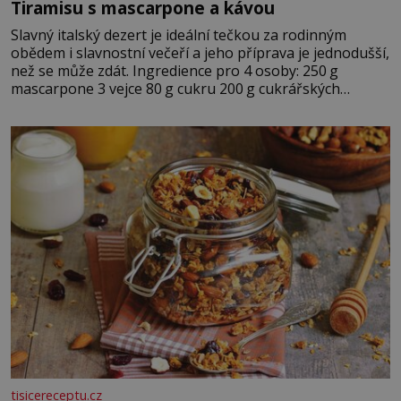
Tiramisu s mascarpone a kávou
Slavný italský dezert je ideální tečkou za rodinným
obědem i slavnostní večeří a jeho příprava je jednodušší,
než se může zdát. Ingredience pro 4 osoby: 250 g
mascarpone 3 vejce 80 g cukru 200 g cukrářských
piškotů 250 ml silné kávy 2 lžíce amaretta kakao na
posypání Postup: Oddělte žloutky od bílků. Žloutky
vyšlehejte s cukrem do světlé pěny a postupně do nich
vmíchejte mascarpone, aby vznikl hladký
tisicereceptu.cz