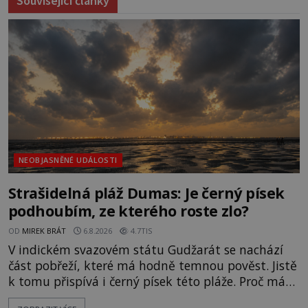
Související články
NEOBJASNĚNÉ UDÁLOSTI
Strašidelná pláž Dumas: Je černý písek
podhoubím, ze kterého roste zlo?
OD
MIREK BRÁT
6.8.2026
4.7TIS
V indickém svazovém státu Gudžarát se nachází
část pobřeží, které má hodně temnou pověst. Jistě
k tomu přispívá i černý písek této pláže. Proč má
pláž takové netypické zbarvení? Nakolik jsou