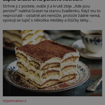
Strhne ji z postele, sváže ji a krutě zbije. „Kde jsou
peníze?“ naléhá Grasel na starou švadlenku. Když mu to
neprozradí – ostatně ani nemůže, protože žádné nemá,
spokojí se lupič s několika měďáky a štůčky látky.
Zraněná žena pár dní nato umírá. Je to muž nebývale
krutý. Jeho činy budí hrůzu ještě dlouho po jeho smrti
nejsemsama.cz