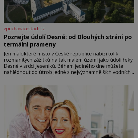
epochanacestach.cz
Poznejte údolí Desné: od Dlouhých strání po
termální prameny
Jen málokteré místo v České republice nabízí tolik
rozmanitých zážitků na tak malém území jako údolí řeky
Desné v srdci Jeseníků. Během jediného dne můžete
nahlédnout do útrob jedné z nejvýznamnějších vodních
elektráren v Evropě, vydat se na horské hřebeny, projet
se na koloběžce a den zakončit poznáváním památek ve
Velkých Losinách nebo v termálním