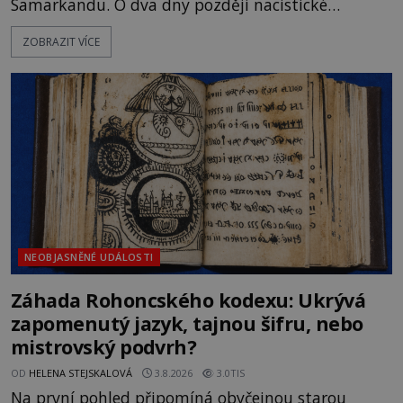
Samarkandu. O dva dny později nacistické
Německo zahajuje operaci Barbarossa a napadá
ZOBRAZIT VÍCE
Sovětský svaz. Shoda dat je natolik zarážející, že se
rodí jedna z nejslavnějších „kleteb“ 20. století. Je
na legendě něco pravdy, nebo jde jen o fascinující
souhru okolností? Když antropolog Michail
Gerasimov (1907-1970) a
NEOBJASNĚNÉ UDÁLOSTI
Záhada Rohoncského kodexu: Ukrývá
zapomenutý jazyk, tajnou šifru, nebo
mistrovský podvrh?
OD
HELENA STEJSKALOVÁ
3.8.2026
3.0TIS
Na první pohled připomíná obyčejnou starou