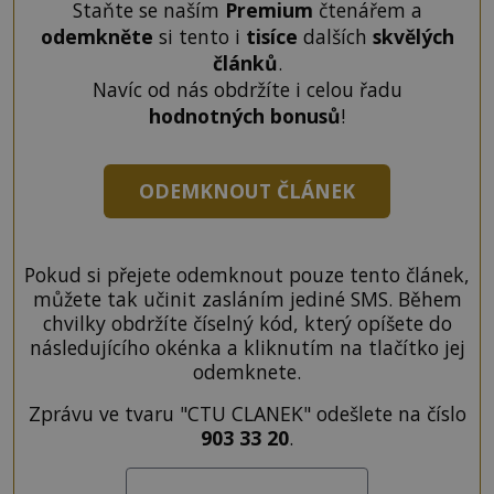
Staňte se naším
Premium
čtenářem a
odemkněte
si tento i
tisíce
dalších
skvělých
článků
.
Navíc od nás obdržíte i celou řadu
hodnotných bonusů
!
ODEMKNOUT ČLÁNEK
Pokud si přejete odemknout pouze tento článek,
můžete tak učinit zasláním jediné SMS. Během
chvilky obdržíte číselný kód, který opíšete do
následujícího okénka a kliknutím na tlačítko jej
odemknete.
Zprávu ve tvaru "CTU CLANEK" odešlete na číslo
903 33 20
.