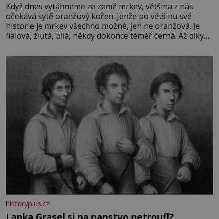
Když dnes vytáhneme ze země mrkev, většina z nás
očekává sytě oranžový kořen. Jenže po většinu své
historie je mrkev všechno možné, jen ne oranžová. Je
fialová, žlutá, bílá, někdy dokonce téměř černá. Až díky
stovkám let pečlivého šlechtění se z ní stává zelenina,
bez které si českou zahradu ani nedokážeme představit.
Její příběh je
historyplus.cz
Lapka Grasel si na panstvo netroufl?