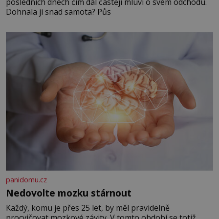
posledních dnech čím dál častěji mluví o svém odchodu.
Dohnala ji snad samota? Půs
panidomu.cz
Nedovolte mozku stárnout
Každý, komu je přes 25 let, by měl pravidelně
procvičovat mozkové závity. V tomto období se totiž