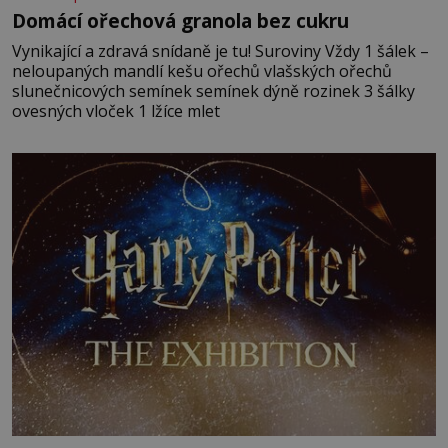
Domácí ořechová granola bez cukru
Vynikající a zdravá snídaně je tu! Suroviny Vždy 1 šálek –
neloupaných mandlí kešu ořechů vlašských ořechů
slunečnicových semínek semínek dýně rozinek 3 šálky
ovesných vloček 1 lžíce mlet