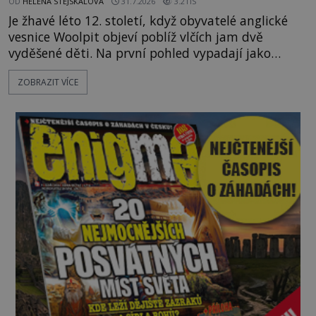
OD
HELENA STEJSKALOVÁ
31.7.2026
3.2TIS
Je žhavé léto 12. století, když obyvatelé anglické
vesnice Woolpit objeví poblíž vlčích jam dvě
vyděšené děti. Na první pohled vypadají jako
každé jiné, až na jednu děsivou výjimku. Jejich
ZOBRAZIT VÍCE
kůže má nazelenalý odstín, mluví
nesrozumitelnou řečí a odmítají jakékoli jídlo
kromě syrových bobů. Příběh se rychle stává
jednou z největších záhad středověké Anglie a ani
po téměř devíti stech letech není