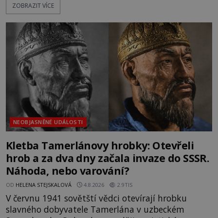
ZOBRAZIT VÍCE
nich se usídlí na jedné z věží slavného hradu
Trosky. Šlechtic Ota IV. z Bergova (1399–1452) patří
mezi vůdce protihusitského boje. Za manželku má
skutečně jistou
NEOBJASNĚNÉ UDÁLOSTI
Kletba Tamerlánovy hrobky: Otevřeli
hrob a za dva dny začala invaze do SSSR.
Náhoda, nebo varování?
OD
HELENA STEJSKALOVÁ
4.8.2026
2.9TIS
V červnu 1941 sovětští vědci otevírají hrobku
slavného dobyvatele Tamerlána v uzbeckém