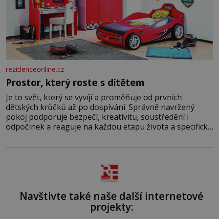
rezidenceonline.cz
Prostor, který roste s dítětem
Je to svět, který se vyvíjí a proměňuje od prvních
dětských krůčků až po dospívání. Správně navržený
pokoj podporuje bezpečí, kreativitu, soustředění i
odpočinek a reaguje na každou etapu života a specifické
potřeby dítěte. Pro nejmenší je klíčová jednoduchost,
měkkost a bezpečí, proto by pokoj miminka měl působit
především klidně a útulně. Předškolní věk je
Navštivte také naše další internetové
projekty: