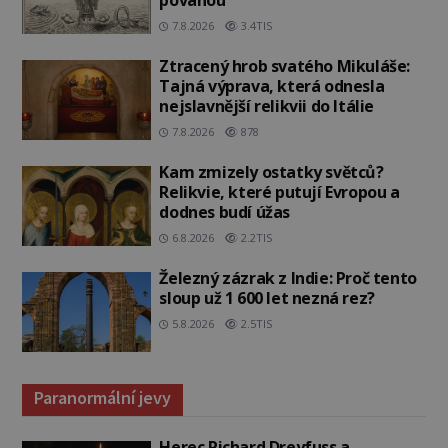
povahou
7.8.2026
3.4TIS
Ztracený hrob svatého Mikuláše:
Tajná výprava, která odnesla
nejslavnější relikvii do Itálie
7.8.2026
878
Kam zmizely ostatky světců?
Relikvie, které putují Evropou a
dodnes budí úžas
6.8.2026
2.2TIS
Železný zázrak z Indie: Proč tento
sloup už 1 600 let nezná rez?
5.8.2026
2.5TIS
Paranormální jevy
Herec Richard Dreyfuss a