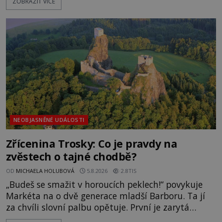
ZOBRAZIT VÍCE
pravdivé historky, že zde došlo k nevysvětlitelným
zmizením turistů? Ti, kteří se nebojí, nás mohou
následovat. Vstupujeme na pláž Dumas ve městě
Surat. Gu
NEOBJASNĚNÉ UDÁLOSTI
Zřícenina Trosky: Co je pravdy na
zvěstech o tajné chodbě?
OD
MICHAELA HOLUBOVÁ
5.8.2026
2.8TIS
„Budeš se smažit v horoucích peklech!“ povykuje
Markéta na o dvě generace mladší Barboru. Ta jí
za chvíli slovní palbu opětuje. První je zarytá
katolička, druhá přesvědčená kališnice. A každá z