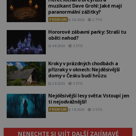
muzikant Dave Grohl: Jaké mají
paranormální zážitky?
PREMIUM
5.8.2026
2.7TIS
Hororové zábavní parky: Straší tu
oběti nehod?
4.8.2026
3.3TIS
Kroky v prázdných chodbách a
přízraky v oknech: Nejděsivější
domy v Česku budí hrůzu
2.8.2026
3.3TIS
Nejděsivější lesy světa: Vstoupí jen
ti nejodvážnější!
PREMIUM
1.8.2026
3.5TIS
NENECHTE SI UJÍT DALŠÍ ZAJÍMAVÉ