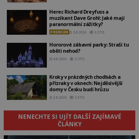
Herec Richard Dreyfuss a
muzikant Dave Grohl: Jaké mají
paranormální zážitky?
PREMIUM
5.8.2026
3.2TIS
Hororové zábavní parky: Straší tu
oběti nehod?
4.8.2026
3.5TIS
Kroky v prázdných chodbách a
přízraky v oknech: Nejděsivější
domy v Česku budí hrůzu
2.8.2026
3.3TIS
NENECHTE SI UJÍT DALŠÍ ZAJÍMAVÉ
ČLÁNKY