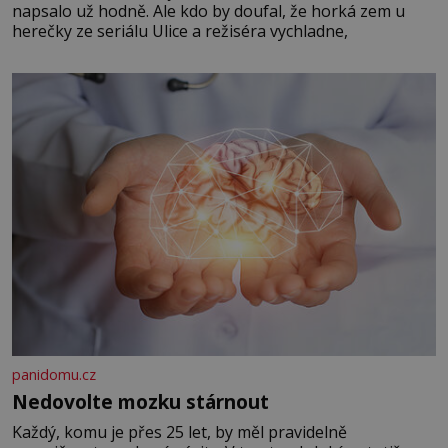
napsalo už hodně. Ale kdo by doufal, že horká zem u
herečky ze seriálu Ulice a režiséra vychladne,
panidomu.cz
Nedovolte mozku stárnout
Každý, komu je přes 25 let, by měl pravidelně