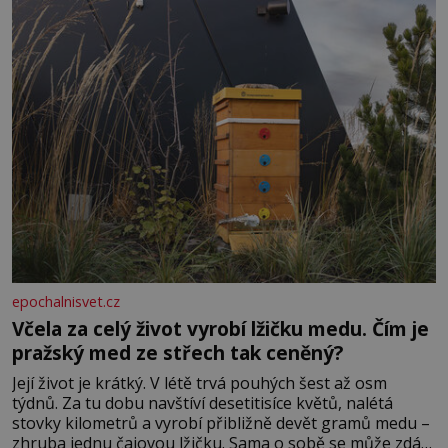
epochalnisvet.cz
Včela za celý život vyrobí lžičku medu. Čím je
pražský med ze střech tak ceněný?
Její život je krátký. V létě trvá pouhých šest až osm
týdnů. Za tu dobu navštíví desetitisíce květů, nalétá
stovky kilometrů a vyrobí přibližně devět gramů medu –
zhruba jednu čajovou lžičku. Sama o sobě se může zdát