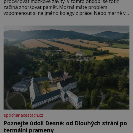
procvičovat mozkové závity. V tomto období se totiž
začíná zhoršovat paměť. Možná máte problém
vzpomenout si na jméno kolegy z práce. Nebo marně v
paměti lovíte název knížky, kterou jste nedávno přečetli.
Je to opravdu tak, s věkem jako kdyby se paměť
rozhodla stávkovat. Cvičte
epochanacestach.cz
Poznejte údolí Desné: od Dlouhých strání po
termální prameny