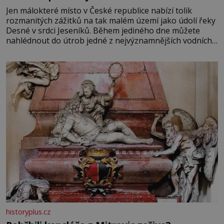
Jen málokteré místo v České republice nabízí tolik
rozmanitých zážitků na tak malém území jako údolí řeky
Desné v srdci Jeseníků. Během jediného dne můžete
nahlédnout do útrob jedné z nejvýznamnějších vodních
elektráren v Evropě, vydat se na horské hřebeny, projet
se na koloběžce a den zakončit poznáváním památek ve
Velkých Losinách nebo v termálním
historyplus.cz