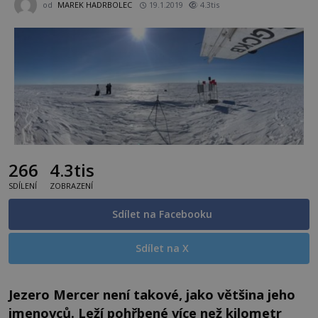
od
MAREK HADRBOLEC
19.1.2019
4.3tis
266
4.3tis
SDÍLENÍ
ZOBRAZENÍ
Sdílet na Facebooku
Sdílet na X
Jezero Mercer není takové, jako většina jeho
jmenovců. Leží pohřbené více než kilometr