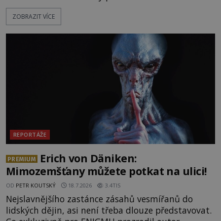
fungují jako anomální zóny, kde selhává lidské
ZOBRAZIT VÍCE
vnímání času i prostoru. Geologické anomálie hory
nenechávají nikoho chladným a esoterici i
badatelé zde odkrývají indicie, které propojují
prastaré pohanské kulty, keltské svatyně a zprávy
o lidech, kteří v
REPORTÁŽE
Erich von Däniken:
PREMIUM
Mimozemšťany můžete potkat na ulici!
OD
PETR KOUTSKÝ
18.7.2026
3.4TIS
Nejslavnějšího zastánce zásahů vesmířanů do
lidských dějin, asi není třeba dlouze představovat.