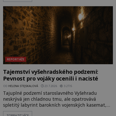
zůstalo? Prozkoumejte to spolu s ENIGMOU! Na
vrch Hr
REPORTÁŽE
Tajemství vyšehradského podzemí:
Pevnost pro vojáky ocenili i nacisté
OD
HELENA STEJSKALOVÁ
23.7.2026
3.2TIS
Tajuplné podzemí staroslavného Vyšehradu
neskrývá jen chladnou tmu, ale opatrovává
spletitý labyrint barokních vojenských kasemat,
zapomenuté chrámy a vzácné národní poklady.
ZOBRAZIT VÍCE