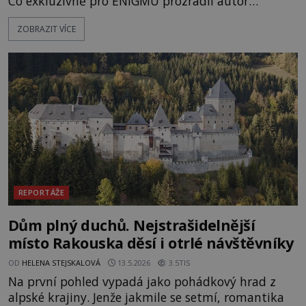
Co exkluzivně pro ENIGMU prozradil autor
Vzpomínek na budoucnost, švýcarský badatel
ZOBRAZIT VÍCE
Erich von Däniken? Orbitální stanice Viking 1
přelétá na oběžné dráze nad rudou planetou. Když
je umělá družice od povrchu Marsu vzdálena asi
1873 kilometrů, nachá
REPORTÁŽE
Dům plný duchů. Nejstrašidelnější
místo Rakouska děsí i otrlé návštěvníky
OD
HELENA STEJSKALOVÁ
13.5.2026
3.5TIS
Na první pohled vypadá jako pohádkový hrad z
alpské krajiny. Jenže jakmile se setmí, romantika