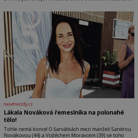
bezvýznamná. Teprve když se spojí s dalšími desítkami
tisíc příslušnic svého včelstva, vznikne jeden z
nejdokonalejších organismů
nasehvezdy.cz
Lákala Nováková řemeslníka na polonahé
tělo!
Tohle nemá konce! O šarvátkách mezi manželi Sandrou
Novákovou (44) a Vojtěchem Moravcem (39) se toho