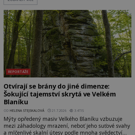
Hluboko uvnitř mohutné skály nad řekou Vltavou
pulzuje skrytá historie, která se dodnes úspěšně
vyhýbá shonu moderní metropole. Místo, ke
kterému se vážou nejstarší české mýty, ve svých
temných útrobách střeží monumentální
REPORTÁŽE
Otvírají se brány do jiné dimenze:
Šokující tajemství skrytá ve Velkém
Blaníku
OD
HELENA STEJSKALOVÁ
21.7.2026
3.4TIS
Mýty opředený masiv Velkého Blaníku vzbuzuje
mezi záhadology mrazení, neboť jeho suťové svahy
a mlčenlivé skalní útesy podle mnoha svědectví