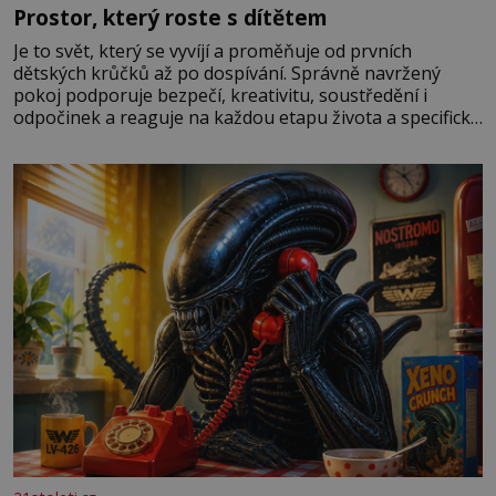
Prostor, který roste s dítětem
Je to svět, který se vyvíjí a proměňuje od prvních
dětských krůčků až po dospívání. Správně navržený
pokoj podporuje bezpečí, kreativitu, soustředění i
odpočinek a reaguje na každou etapu života a specifické
potřeby dítěte. Pro nejmenší je klíčová jednoduchost,
měkkost a bezpečí, proto by pokoj miminka měl působit
především klidně a útulně. Předškolní věk je