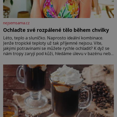
nejsemsama.cz
Ochlaďte své rozpálené tělo během chvilky
Léto, teplo a sluníčko. Naprosto ideální kombinace.
Jenže tropické teploty už tak příjemné nejsou. Víte,
jakými potravinami se můžete rychle ochladit? K dyž se
nám tropy zaryjí pod kůži, hledáme úlevu v bazénu nebo
pomocí klimatizace. Jenže ne vždycky můžeme být v jejich
blízkosti. Nemusíte však zoufat. Pokud budete mít
promyšlený jídelníček, žadné pařáky si na vás