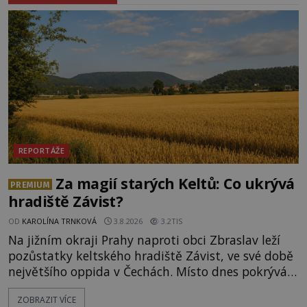
REPORTÁŽE
Za magií starých Keltů: Co ukrývá
PREMIUM
hradiště Závist?
OD
KAROLÍNA TRNKOVÁ
3.8.2026
3.2TIS
Na jižním okraji Prahy naproti obci Zbraslav leží
pozůstatky keltského hradiště Závist, ve své době
největšího oppida v Čechách. Místo dnes pokrývá
les, zbytky po kdysi monumentálním hradišti jsou
ZOBRAZIT VÍCE
ale v terénu patrné stále. Co dalšího tu po Keltech