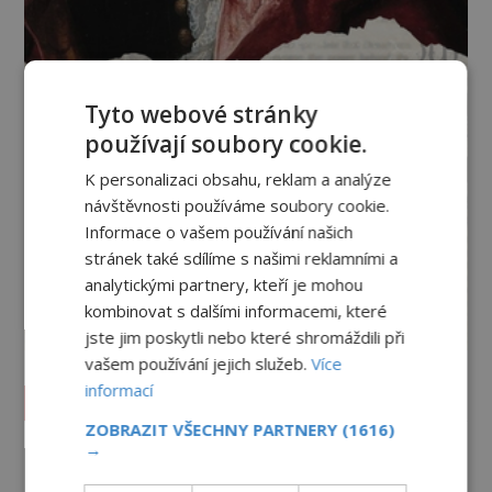
Tyto webové stránky
používají soubory cookie.
K personalizaci obsahu, reklam a analýze
návštěvnosti používáme soubory cookie.
Informace o vašem používání našich
stránek také sdílíme s našimi reklamními a
analytickými partnery, kteří je mohou
kombinovat s dalšími informacemi, které
jste jim poskytli nebo které shromáždili při
vašem používání jejich služeb.
Více
informací
Vesmír a technologie
ZOBRAZIT VŠECHNY PARTNERY
(1616)
→
Co zachycují tajemné snímky
Marsu? Je na něm přeci jen voda?