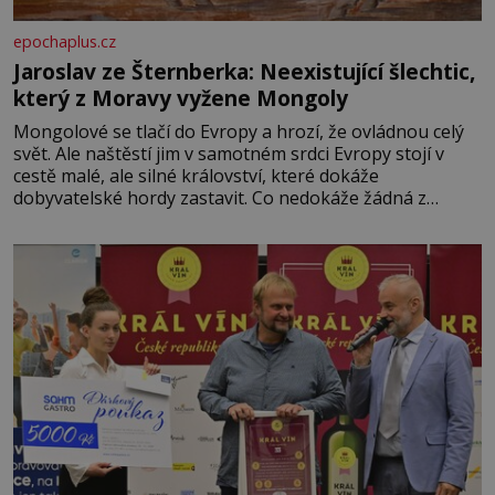
epochaplus.cz
Jaroslav ze Šternberka: Neexistující šlechtic,
který z Moravy vyžene Mongoly
Mongolové se tlačí do Evropy a hrozí, že ovládnou celý
svět. Ale naštěstí jim v samotném srdci Evropy stojí v
cestě malé, ale silné království, které dokáže
dobyvatelské hordy zastavit. Co nedokáže žádná z
asijských říší, co nedokážou Němci – to dokáže český
král. Nebo že by ne? Mongolové od roku 1223 postupují
podél Kaspického a Azovského moře,