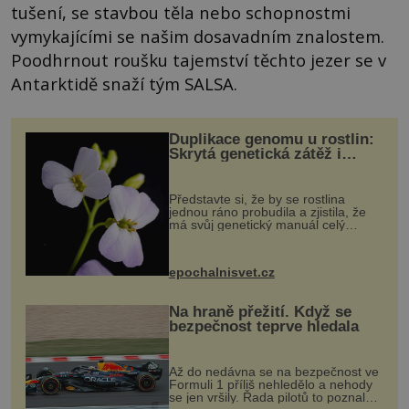
tušení, se stavbou těla nebo schopnostmi
vymykajícími se našim dosavadním znalostem.
Poodhrnout roušku tajemství těchto jezer se v
Antarktidě snaží tým SALSA.
Duplikace genomu u rostlin:
Skrytá genetická zátěž i
evoluční výhoda
Představte si, že by se rostlina
jednou ráno probudila a zjistila, že
má svůj genetický manuál celý
dvakrát. Přesně to se občas v
přírodě stane – a podle nového
výzkumu to může být pro druhy
epochalnisvet.cz
vstupenka...
Na hraně přežití. Když se
bezpečnost teprve hledala
Až do nedávna se na bezpečnost ve
Formuli 1 příliš nehledělo a nehody
se jen vršily. Řada pilotů to poznala