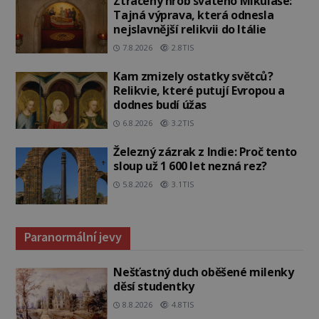
Ztracený hrob svatého Mikuláše:
Tajná výprava, která odnesla
nejslavnější relikvii do Itálie
7.8.2026
2.8TIS
Kam zmizely ostatky světců?
Relikvie, které putují Evropou a
dodnes budí úžas
6.8.2026
3.2TIS
Železný zázrak z Indie: Proč tento
sloup už 1 600 let nezná rez?
5.8.2026
3.1TIS
Paranormální jevy
Nešťastný duch oběšené milenky
děsí studentky
8.8.2026
4.8TIS