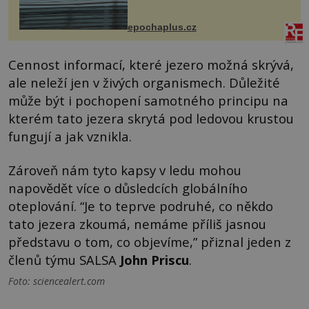
na vlastní kůži, často s trvalými
následky nebo bohužel i ztrátou
života. Dnes nepochopiteln...
epochaplus.cz
Cennost informací, které jezero možná skrývá,
ale neleží jen v živých organismech. Důležité
může být i pochopení samotného principu na
kterém tato jezera skrytá pod ledovou krustou
fungují a jak vznikla.
Zároveň nám tyto kapsy v ledu mohou
napovědět více o důsledcích globálního
oteplování. “Je to teprve podruhé, co někdo
tato jezera zkoumá, nemáme příliš jasnou
představu o tom, co objevíme,” přiznal jeden z
členů týmu SALSA
John Priscu
.
Foto: sciencealert.com