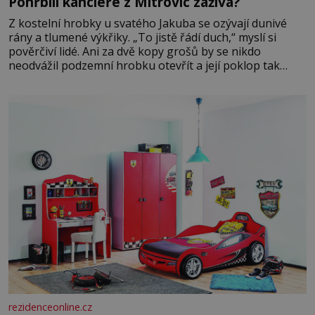
Pohřbili kancléře z Mitrovic zaživa?
Z kostelní hrobky u svatého Jakuba se ozývají dunivé
rány a tlumené výkřiky. „To jistě řádí duch,“ myslí si
pověrčiví lidé. Ani za dvě kopy grošů by se nikdo
neodvážil podzemní hrobku otevřít a její poklop tak
raději jen skrápí svěcenou vodou. Za několik dní divné
burácení skutečně ustane. Když o mnoho let později
hrobku
rezidenceonline.cz