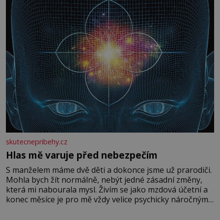
skutecnepribehy.cz
Hlas mě varuje před nebezpečím
S manželem máme dvě děti a dokonce jsme už prarodiči.
Mohla bych žít normálně, nebýt jedné zásadní změny,
která mi nabourala mysl. Živím se jako mzdová účetní a
konec měsíce je pro mě vždy velice psychicky náročným
obdobím. Od té chvíle, co máme vnoučata, mi dcera čím
dál častěji volá o pomoc, co se hlídání týče. Dalo by se