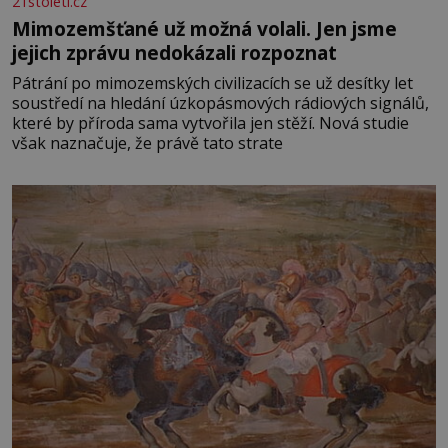
21stoleti.cz
Mimozemšťané už možná volali. Jen jsme
jejich zprávu nedokázali rozpoznat
Pátrání po mimozemských civilizacích se už desítky let
soustředí na hledání úzkopásmových rádiových signálů,
které by příroda sama vytvořila jen stěží. Nová studie
však naznačuje, že právě tato strate