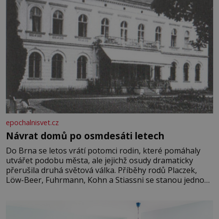
epochalnisvet.cz
Návrat domů po osmdesáti letech
Do Brna se letos vrátí potomci rodin, které pomáhaly
utvářet podobu města, ale jejichž osudy dramaticky
přerušila druhá světová válka. Příběhy rodů Placzek,
Löw-Beer, Fuhrmann, Kohn a Stiassni se stanou jednou
z hlavních dramaturgických linií festivalu židovské
kultury ŠTETL FEST 2026. Některé návraty nejsou
jednoduché. Místa, která si člověk pamatuje z rodinných