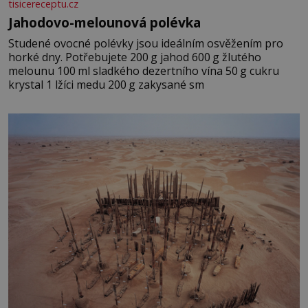
tisicereceptu.cz
Jahodovo-melounová polévka
Studené ovocné polévky jsou ideálním osvěžením pro
horké dny. Potřebujete 200 g jahod 600 g žlutého
melounu 100 ml sladkého dezertního vína 50 g cukru
krystal 1 lžíci medu 200 g zakysané sm