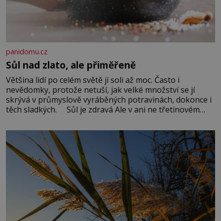
panidomu.cz
Sůl nad zlato, ale přiměřeně
Většina lidí po celém světě jí soli až moc. Často i
nevědomky, protože netuší, jak velké množství se jí
skrývá v průmyslově vyráběných potravinách, dokonce i
těch sladkých. Sůl je zdravá Ale v ani ne třetinovém
množství, než je pro většinu populace běžné. Její
základní složky– sodík a chlór – jsou zásadní pro
správné hospodaření