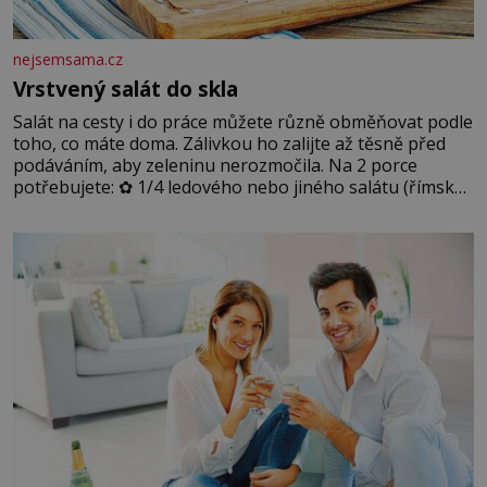
nejsemsama.cz
Vrstvený salát do skla
Salát na cesty i do práce můžete různě obměňovat podle
toho, co máte doma. Zálivkou ho zalijte až těsně před
podáváním, aby zeleninu nerozmočila. Na 2 porce
potřebujete: ✿ 1/4 ledového nebo jiného salátu (římský
salát, polníček…) ✿ 1 malá konzerva kukuřice ✿ ½
okurky ✿ 2 rajčata Zálivka: ✿ 4 lžíce olivového oleje ✿ 1
lžíci citronové šťávy ✿ ½ stroužku