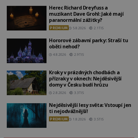
Herec Richard Dreyfuss a
muzikant Dave Grohl: Jaké mají
paranormální zážitky?
PREMIUM
5.8.2026
2.1TIS
Hororové zábavní parky: Straší tu
oběti nehod?
4.8.2026
2.9TIS
Kroky v prázdných chodbách a
přízraky v oknech: Nejděsivější
domy v Česku budí hrůzu
2.8.2026
3.3TIS
Nejděsivější lesy světa: Vstoupí jen
ti nejodvážnější!
PREMIUM
1.8.2026
3.5TIS