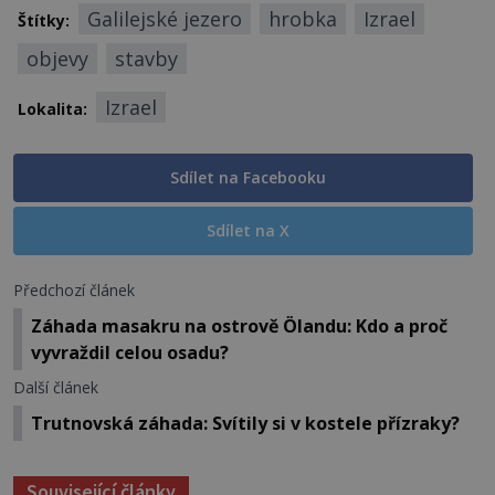
Galilejské jezero
hrobka
Izrael
Štítky:
objevy
stavby
Izrael
Lokalita:
Sdílet na Facebooku
Sdílet na X
Předchozí článek
Záhada masakru na ostrově Ölandu: Kdo a proč
vyvraždil celou osadu?
Další článek
Trutnovská záhada: Svítily si v kostele přízraky?
Související články