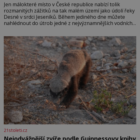
Jen málokteré místo v České republice nabízí tolik
rozmanitých zážitků na tak malém území jako údolí řeky
Desné v srdci Jeseníků. Během jediného dne můžete
nahlédnout do útrob jedné z nejvýznamnějších vodních
elektráren v Evropě, vydat se na horské hřebeny, projet
se na koloběžce a den zakončit poznáváním památek ve
Velkých Losinách nebo v termálním
21stoleti.cz
Nejodvážnější zvíře podle Guinnessovy knihy