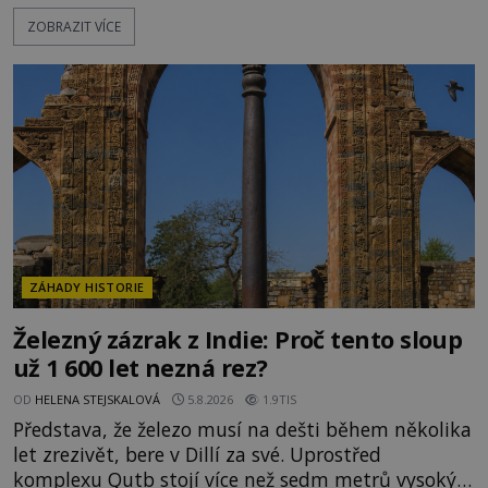
mají pečlivě doloženou historii, jiné provází
ZOBRAZIT VÍCE
záhady, krádeže i nečekané objevy. Jejich osudy
připomínají dobrodružné romány, přesto se opírají
o skutečné historické události. Ve středověké
Evropě mají relikvie mimořádnou hodnotu. Nejsou
jen předmětem úcty
ZÁHADY HISTORIE
Železný zázrak z Indie: Proč tento sloup
už 1 600 let nezná rez?
OD
HELENA STEJSKALOVÁ
5.8.2026
1.9TIS
Představa, že železo musí na dešti během několika
let zrezivět, bere v Dillí za své. Uprostřed
komplexu Qutb stojí více než sedm metrů vysoký