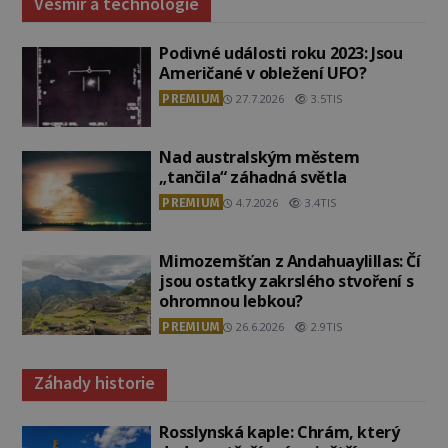
Vesmír a technologie
Podivné události roku 2023: Jsou
Američané v obležení UFO?
PREMIUM
27.7.2026
3.5TIS
Nad australským městem
„tančila“ záhadná světla
PREMIUM
4.7.2026
3.4TIS
Mimozemšťan z Andahuaylillas: Čí
jsou ostatky zakrslého stvoření s
ohromnou lebkou?
PREMIUM
26.6.2026
2.9TIS
Záhady historie
Rosslynská kaple: Chrám, který