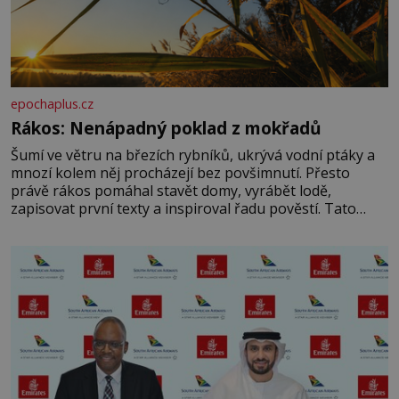
epochaplus.cz
Rákos: Nenápadný poklad z mokřadů
Šumí ve větru na březích rybníků, ukrývá vodní ptáky a
mnozí kolem něj procházejí bez povšimnutí. Přesto
právě rákos pomáhal stavět domy, vyrábět lodě,
zapisovat první texty a inspiroval řadu pověstí. Tato
skromná, ale užitečná rostlina provází člověka už tisíce
let. Většina lidí vnímá rákos jen jako obyčejnou kulisu
letního koupání. Stačí se však podívat