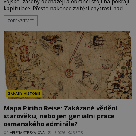
vojsko, zásoby docházejí a obránci stojí na pokraji
kapitulace. Přesto nakonec zvítězí chytrost nad
hrubou silou. Podle staré německé legendy vypustí
ZOBRAZIT VÍCE
obyvatelé za hradby dobře živeného králíka, aby
nepřítele přesvědčili, že uvnitř města je jídla stále
dost. Čas pracuje pro obléhatele. Ve městě ubývají
zásoby a každý den znamená další porci strádá
ZÁHADY HISTORIE
Mapa Piriho Reise: Zakázané vědění
starověku, nebo jen geniální práce
osmanského admirála?
OD
HELENA STEJSKALOVÁ
1.8.2026
3.3TIS