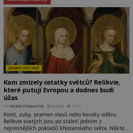
ZÁHADY HISTORIE
Kam zmizely ostatky světců? Relikvie,
které putují Evropou a dodnes budí
úžas
OD
HELENA STEJSKALOVÁ
6.8.2026
1.1TIS
Kosti, zuby, pramen vlasů nebo kousky oděvu.
Relikvie svatých jsou po staletí jedním z
nejcennějších pokladů křesťanského světa. Některé