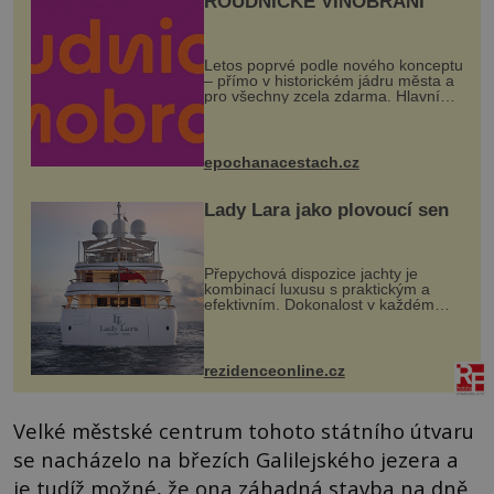
ROUDNICKÉ VINOBRANÍ
Letos poprvé podle nového konceptu
– přímo v historickém jádru města a
pro všechny zcela zdarma. Hlavní
program se odehraje na Karlově a
Husově náměstí. Návštěvníci se
mohou těšit na víno, burčák, pes...
epochanacestach.cz
Lady Lara jako plovoucí sen
Přepychová dispozice jachty je
kombinací luxusu s praktickým a
efektivním. Dokonalost v každém
detailu představuje značka Fendi
Casa, kterou byly vybaveny její
paluby. Monacký přístav nabízí
každoročn...
rezidenceonline.cz
Velké městské centrum tohoto státního útvaru
se nacházelo na březích Galilejského jezera a
je tudíž možné, že ona záhadná stavba na dně