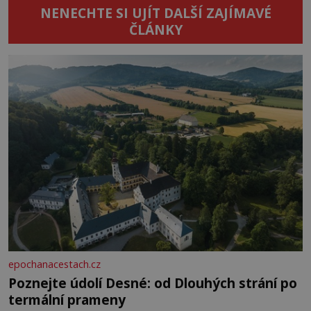
NENECHTE SI UJÍT DALŠÍ ZAJÍMAVÉ
ČLÁNKY
epochanacestach.cz
Poznejte údolí Desné: od Dlouhých strání po
termální prameny