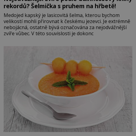
rekordů? Šelmička s pruhem na hřbetě!
Medojed kapský je lasicovitá šelma, kterou bychom
velikostí mohli přirovnat k českému jezevci. Je extrémně
nebojácná, ostatně bývá označována za nejodvážnější
zvíře vůbec. V této souvislosti je dokonc