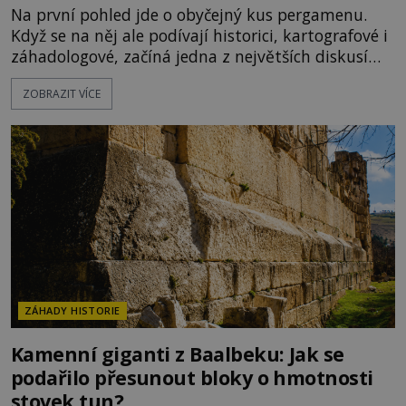
Na první pohled jde o obyčejný kus pergamenu.
Když se na něj ale podívají historici, kartografové i
záhadologové, začíná jedna z největších diskusí
moderní historie. Osmanský admirál Piri Reis roku
ZOBRAZIT VÍCE
1513 kreslí mapu světa, která překvapuje
přesností pobřeží Afriky a Jižní Ameriky. Někteří v
ní vidí důkaz ztracené civilizace nebo dokonce
znalost Antarktidy dávno před jejím objevením.
Jiní tvrdí,
ZÁHADY HISTORIE
Kamenní giganti z Baalbeku: Jak se
podařilo přesunout bloky o hmotnosti
stovek tun?