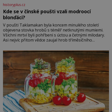
historyplus.cz
Kde se v čínské poušti vzali modroocí
blonďáci?
V poušti Taklamakan byla koncem minulého století
objevena stovka hrobů s téměř netknutými mumiemi.
Všichni mrtví byli pohřbeni s úctou a četnými milodary.
Asi nejvíc přitom vědce zaujal hrob tříměsíčního
chlapečka s modrou filcovou čapkou, z níž se draly
blonďaté vlásky. Fakt, že jsou těla dávných lidí nesmírně
dobře zachovalá, přičítají odborníci zdejším klimatickým
podmínkám. Sucho, prosolené písky a extrémně