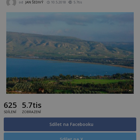
od
JAN ŠEDIVÝ
10.5.2018
5.7tis
625
5.7tis
SDÍLENÍ
ZOBRAZENÍ
Sdílet na Facebooku
Sdílet na X