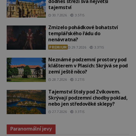
dodnes střeží svá největší
tajemství
30.7.2026
3.5TIS
Zmizelo pohádkové bohatství
templářského řádu do
nenávratna?
PREMIUM
29.7.2026
3.3TIS
Neznámé podzemní prostory pod
klášterem v Plasích: Skrývá se pod
zemí ještě něco?
28.7.2026
3.2TIS
Tajemství štoly pod Zvíkovem.
Skrývají podzemní chodby poklad,
nebo jen středověké sklepy?
27.7.2026
3.3TIS
Paranormální jevy