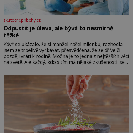
skutecnepribehy.cz
Odpustit je úleva, ale bývá to nesmírně
těžké
Když se ukázalo, že si manžel našel milenku, rozhodla
jsem se trpělivě vyčkávat, přesvědčena, že se dříve či
později vrátí k rodině. Možná je to jedna z nejtěžších věcí
na světě. Ale každý, kdo s tím má nějaké zkušenosti, se
zapřísahá, že pokud odpustíte, znatelně se vám uleví.
Když se ke mně doneslo, že si manžel pořídil milenku,