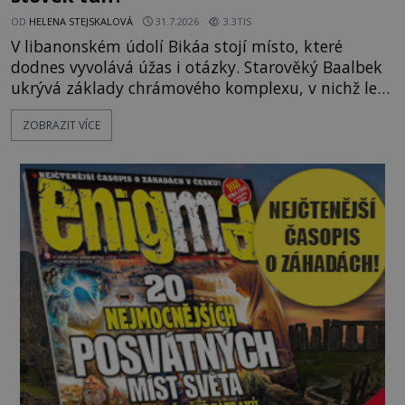
OD
HELENA STEJSKALOVÁ
31.7.2026
3.3TIS
V libanonském údolí Bikáa stojí místo, které
dodnes vyvolává úžas i otázky. Starověký Baalbek
ukrývá základy chrámového komplexu, v nichž leží
kameny tak obrovské, že se zdá téměř nemožné je
ZOBRAZIT VÍCE
přesunout. Některé bloky váží kolem tisíce tun,
jeden z nedávno prozkoumaných kamenných
kolosů dokonce odhadem až 1650 tun. Jak lidé bez
moderních strojů dokázali takové giganty vytesat,
dopravit a přesně u