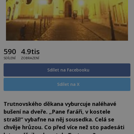
590
4.9tis
SDÍLENÍ
ZOBRAZENÍ
Sdílet na Facebooku
Sdílet na X
Trutnovského děkana vyburcuje naléhavé
bušení na dveře. „Pane faráři, v kostele
straší!“ vybafne na něj sousedka. Celá se
chvěje hrůzou. Co před více než sto padesáti