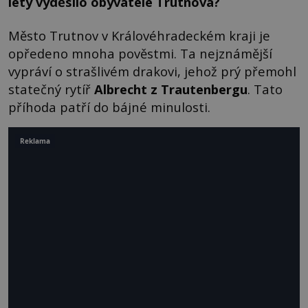
lety vyděsilo obyvatele Trutnova?
Město Trutnov v Královéhradeckém kraji je
opředeno mnoha pověstmi. Ta nejznámější
vypráví o strašlivém drakovi, jehož prý přemohl
statečný rytíř
Albrecht z Trautenbergu
. Tato
příhoda patří do bájné minulosti.
Reklama