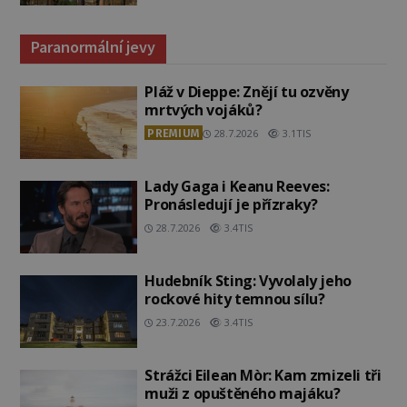
Paranormální jevy
Pláž v Dieppe: Znějí tu ozvěny
mrtvých vojáků?
PREMIUM
28.7.2026
3.1TIS
Lady Gaga i Keanu Reeves:
Pronásledují je přízraky?
28.7.2026
3.4TIS
Hudebník Sting: Vyvolaly jeho
rockové hity temnou sílu?
23.7.2026
3.4TIS
Strážci Eilean Mòr: Kam zmizeli tři
muži z opuštěného majáku?