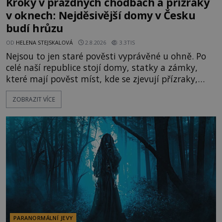
Kroky v prázdných chodbách a přízraky
v oknech: Nejděsivější domy v Česku
budí hrůzu
OD
HELENA STEJSKALOVÁ
2.8.2026
3.3TIS
Nejsou to jen staré pověsti vyprávěné u ohně. Po
celé naší republice stojí domy, statky a zámky,
které mají pověst míst, kde se zjevují přízraky,
ozývají nevysvětlitelné zvuky nebo se dějí podivné
ZOBRAZIT VÍCE
jevy. Zatímco historici většinou hledají racionální
vysvětlení, záhadologové upozorňují, že některé
lokality vykazují nápadně podobná svědectví po
celé generace. A právě tato opakující se svědectví
ud
PARANORMÁLNÍ JEVY