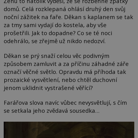
Ženu to natolik vyděsí, že se rozběhne zpátky
domů. Celá rozklepaná ohlásí druhý den svůj
noční zážitek na faře. Děkan s kaplanem se tak
za tmy sami vydají do kostela, aby vše
prošetřili. Jak to dopadne? Co se té noci
odehrálo, se zřejmě už nikdo nedozví.
Děkan se prý snaží celou věc podivným
způsobem zamluvit a za příčinu záhadné záře
označí věčné světlo. Opravdu má příhoda tak
prozaické vysvětlení, nebo chtěl duchovní
jenom uklidnit vystrašené věřící?
Farářova slova navíc vůbec nevysvětlují, s čím
se setkala jeho zvědavá sousedka…