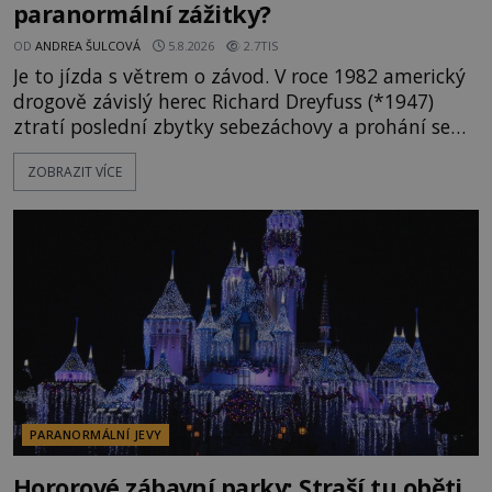
paranormální zážitky?
OD
ANDREA ŠULCOVÁ
5.8.2026
2.7TIS
Je to jízda s větrem o závod. V roce 1982 americký
drogově závislý herec Richard Dreyfuss (*1947)
ztratí poslední zbytky sebezáchovy a prohání se
po silnicích ve svém mercedesu jako utržený ze
ZOBRAZIT VÍCE
řetězu. Vše vyvrcholí katastrofou, když to Dreyfuss
napálí v plné rychlosti do stromu! Policie ve vraku
následně nalezne schovaný kokain. Tímto
momentem se slavnému
PARANORMÁLNÍ JEVY
Hororové zábavní parky: Straší tu oběti