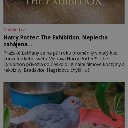
21stoleti.cz
Harry Potter: The Exhibition. Neplecha
zahájena…
Pražské Letňany se na půl roku proměnily v malý kus
kouzelnického světa. Výstava Harry Potter™: The
Exhibition přivezla do Česka originální filmové kostýmy a
rekvizity, Bradavice, Hagridovu chýši i uč