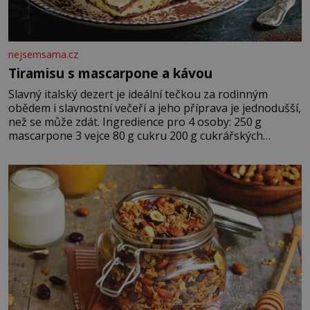
nejsemsama.cz
Tiramisu s mascarpone a kávou
Slavný italský dezert je ideální tečkou za rodinným
obědem i slavnostní večeří a jeho příprava je jednodušší,
než se může zdát. Ingredience pro 4 osoby: 250 g
mascarpone 3 vejce 80 g cukru 200 g cukrářských
piškotů 250 ml silné kávy 2 lžíce amaretta kakao na
posypání Postup: Oddělte žloutky od bílků. Žloutky
vyšlehejte s cukrem do světlé pěny a postupně do nich
vmíchejte mascarpone, aby vznikl hladký