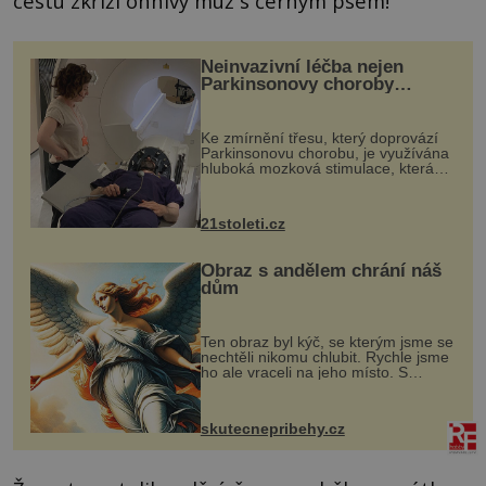
cestu zkříží ohnivý muž s černým psem!
Neinvazivní léčba nejen
Parkinsonovy choroby
pomocí ultrazvukové
„helmy“
Ke zmírnění třesu, který doprovází
Parkinsonovu chorobu, je využívána
hluboká mozková stimulace, která
však vyžaduje vysoce invazivní
zákrok. Ultrazvuk zase není vhodný
k dostatečně přesnému zacílení ...
21stoleti.cz
Obraz s andělem chrání náš
dům
Ten obraz byl kýč, se kterým jsme se
nechtěli nikomu chlubit. Rychle jsme
ho ale vraceli na jeho místo. S
manželem Vaškem jsme si pořídili
chaloupku, takový domek na severu
Čech, kde jsme si naplánova...
skutecnepribehy.cz