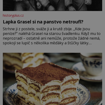
historyplus.cz
Lapka Grasel si na panstvo netroufl?
Strhne ji z postele, sváže ji a krutě zbije. „Kde jsou
peníze?“ naléhá Grasel na starou švadlenku. Když mu to
neprozradí – ostatně ani nemůže, protože žádné nemá,
spokojí se lupič s několika měďáky a štůčky látky.
Zraněná žena pár dní nato umírá. Je to muž nebývale
krutý. Jeho činy budí hrůzu ještě dlouho po jeho smrti