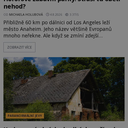
nehod?
OD
MICHAELA HOLUBOVÁ
4.8.2026
3.3TIS
Přibližně 60 km po dálnici od Los Angeles leží
město Anaheim. Jeho název většině Evropanů
mnoho neřekne. Ale když se zmíní zdejší
Disneyland, je hned jasno. Zábavní park vyroste na
ZOBRAZIT VÍCE
poklidném místě bývalého sadu pomerančovníků.
Klid tu teď rozhodně nepanuje, park navštíví
kolem 17 000 000 zábavychtivých lidí ročně. A ač je
velká snaha to utajit, někteří z
PARANORMÁLNÍ JEVY