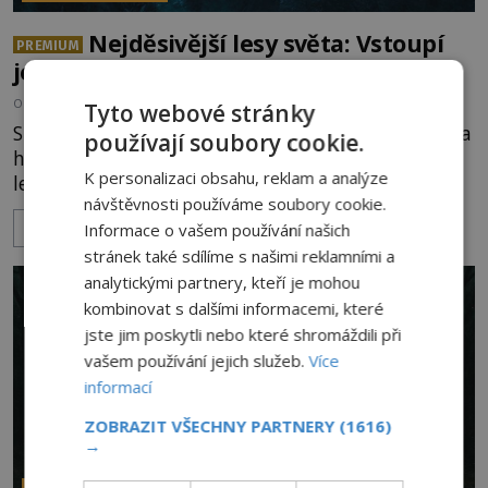
Nejděsivější lesy světa: Vstoupí
PREMIUM
jen ti nejodvážnější!
OD
RADKA SÁBLIKOVÁ
1.8.2026
3.5TIS
Tyto webové stránky
Stínové bytosti, časové anomálie, děsivé přízraky a
používají soubory cookie.
hrůzostrašný křik vycházející z hlubin temného
K personalizaci obsahu, reklam a analýze
lesa. Není to začátek hororového filmu, ale
návštěvnosti používáme soubory cookie.
události, které popisují návštěvníci lesů, které jsou
ZOBRAZIT VÍCE
Informace o vašem používání našich
označovány jako nejděsivější na světě. Lidé bydlící
v jejich blízkosti se jim i za bílého dne obloukem
stránek také sdílíme s našimi reklamními a
vyhýbají! Už jste o těchto lesích slyšeli? A odvážili
analytickými partnery, kteří je mohou
byste se je navštívit? [gallery ids="17
kombinovat s dalšími informacemi, které
jste jim poskytli nebo které shromáždili při
vašem používání jejich služeb.
Více
informací
ZOBRAZIT VŠECHNY PARTNERY
(1616)
→