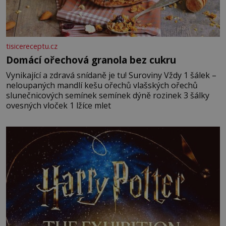
tisicereceptu.cz
Domácí ořechová granola bez cukru
Vynikající a zdravá snídaně je tu! Suroviny Vždy 1 šálek –
neloupaných mandlí kešu ořechů vlašských ořechů
slunečnicových semínek semínek dýně rozinek 3 šálky
ovesných vloček 1 lžíce mlet