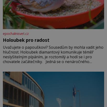
epochalnisvet.cz
Holoubek pro radost
Uvažujete o papouškovi? Sousedům by mohla vadit jeho
hlučnost. Holoubek diamantový komunikuje téměř
neslyšitelným pípáním, je roztomilý a hodí se i pro
chovatele začátečníky. Jedná se o nenáročného
klidného ptáčka, který většinu dne jen posedává. Hodně
času tráví na zemi, kde sbírá zbytky semínek Jeho
domovinou je prakticky celá Austrálie s výjimkou
pobřežní oblasti.