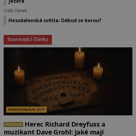
jezera
Další článek
Hessdalenská světla: Odkud se berou?
Související články
PARANORMÁLNÍ JEVY
Herec Richard Dreyfuss a
PREMIUM
muzikant Dave Grohl: Jaké mají