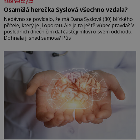
nasehvezdy.cz
Osamělá herečka Syslová všechno vzdala?
Nedávno se povídalo, že má Dana Syslová (80) blízkého
přítele, který je jí oporou. Ale je to ještě vůbec pravda? V
posledních dnech čím dál častěji mluví o svém odchodu.
Dohnala ji snad samota? Půs