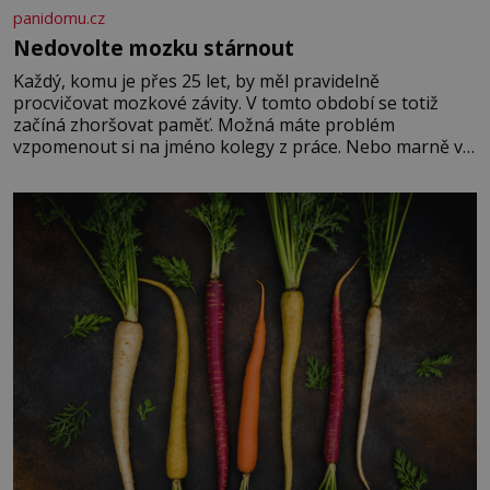
panidomu.cz
Nedovolte mozku stárnout
Každý, komu je přes 25 let, by měl pravidelně
procvičovat mozkové závity. V tomto období se totiž
začíná zhoršovat paměť. Možná máte problém
vzpomenout si na jméno kolegy z práce. Nebo marně v
paměti lovíte název knížky, kterou jste nedávno přečetli.
Je to opravdu tak, s věkem jako kdyby se paměť
rozhodla stávkovat. Cvičte