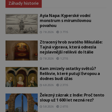
Záhady historie
Ayia Napa: Kyperské vodní
monstrum s mírumilovnou
povahou
7.8.2026
3.7TIS
Ztracený hrob svatého Mikuláše:
Tajná výprava, která odnesla
nejslavnější relikvii do Itálie
7.8.2026
1.2TIS
Kam zmizely ostatky světců?
Relikvie, které putují Evropou a
dodnes budí úžas
6.8.2026
2.3TIS
Železný zázrak z Indie: Proč tento
sloup už 1 600 let nezná rez?
5.8.2026
2.6TIS