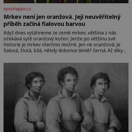
epochaplus.cz
Mrkev není jen oranžová. Její neuvěřitelný
příběh začíná fialovou barvou
Když dnes vytáhneme ze země mrkev, většina z nás
očekává sytě oranžový kořen. Jenže po většinu své
historie je mrkev všechno možné, jen ne oranžová. Je
fialová, žlutá, bílá, někdy dokonce téměř černá. Až díky
stovkám let pečlivého šlechtění se z ní stává zelenina,
bez které si českou zahradu ani nedokážeme představit.
Její příběh je