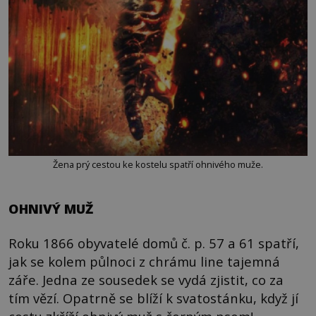
Žena prý cestou ke kostelu spatří ohnivého muže.
OHNIVÝ MUŽ
Roku 1866 obyvatelé domů č. p. 57 a 61 spatří,
jak se kolem půlnoci z chrámu line tajemná
záře. Jedna ze sousedek se vydá zjistit, co za
tím vězí. Opatrně se blíží k svatostánku, když jí