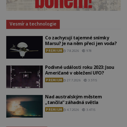
Vesmír a technologie
Co zachycují tajemné snímky
Marsu? Je na něm přeci jen voda?
PREMIUM
7.8.2026
978
Podivné události roku 2023: Jsou
Američané v obležení UFO?
PREMIUM
27.7.2026
3.5TIS
Nad australským městem
„tančila“ záhadná světla
PREMIUM
4.7.2026
3.4TIS