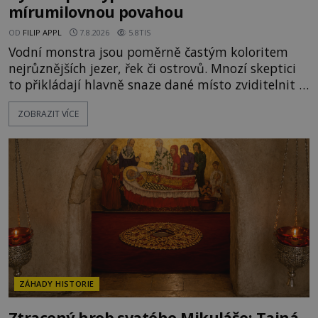
mírumilovnou povahou
OD
FILIP APPL
7.8.2026
5.8TIS
Vodní monstra jsou poměrně častým koloritem
nejrůznějších jezer, řek či ostrovů. Mnozí skeptici
to přikládají hlavně snaze dané místo zviditelnit a
přitáhnout k němu pozornost záhadám
ZOBRAZIT VÍCE
nakloněných turistů. Je to také případ kyperského
tvora jménem Ayia Napa? Nebo se může za
legendami o něm ukrývat nějaký pravdivý základ?
V blízkosti Mysu Greco, jak se přez
ZÁHADY HISTORIE
Ztracený hrob svatého Mikuláše: Tajná