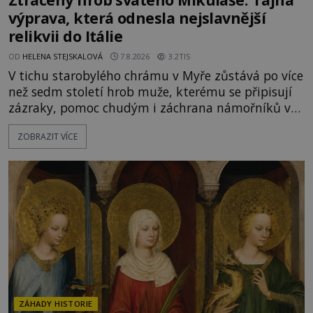
výprava, která odnesla nejslavnější
relikvii do Itálie
OD
HELENA STEJSKALOVÁ
7.8.2026
3.2TIS
V tichu starobylého chrámu v Myře zůstává po více
než sedm století hrob muže, kterému se připisují
zázraky, pomoc chudým i záchrana námořníků v
bouřích. Pak ale přichází rok 1087 a klidné místo
ZOBRAZIT VÍCE
se mění v dějiště podivné noční výpravy. Skupina
italských námořníků otevírá hrob svatého
Mikuláše a odváží jeho ostatky přes moře do Bari.
Je to zbožná záchrana před nebezpečím, nebo
promyšlená krádež,
ZÁHADY HISTORIE