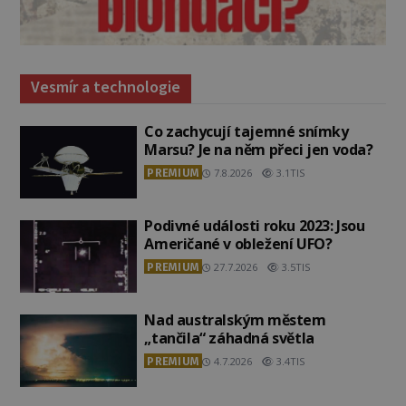
Vesmír a technologie
Co zachycují tajemné snímky
Marsu? Je na něm přeci jen voda?
PREMIUM
7.8.2026
3.1TIS
Podivné události roku 2023: Jsou
Američané v obležení UFO?
PREMIUM
27.7.2026
3.5TIS
Nad australským městem
„tančila“ záhadná světla
PREMIUM
4.7.2026
3.4TIS