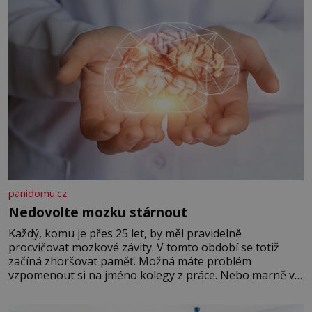
panidomu.cz
Nedovolte mozku stárnout
Každý, komu je přes 25 let, by měl pravidelně
procvičovat mozkové závity. V tomto období se totiž
začíná zhoršovat paměť. Možná máte problém
vzpomenout si na jméno kolegy z práce. Nebo marně v
paměti lovíte název knížky, kterou jste nedávno přečetli.
Je to opravdu tak, s věkem jako kdyby se paměť