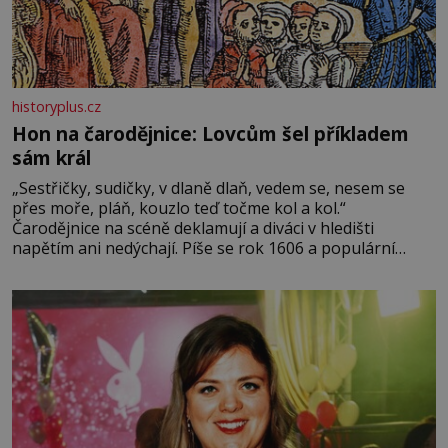
historyplus.cz
Hon na čarodějnice: Lovcům šel příkladem
sám král
„Sestřičky, sudičky, v dlaně dlaň, vedem se, nesem se
přes moře, pláň, kouzlo teď točme kol a kol.“
Čarodějnice na scéně deklamují a diváci v hledišti
napětím ani nedýchají. Píše se rok 1606 a populární
anglický dramatik William Shakespeare uvádí svou
Tragédii o Macbethovi. Napsal ji pro krále Jakuba I., jenž
v roce 1603 vystřídal