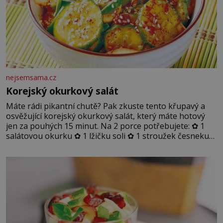
nejsemsama.cz
Korejský okurkový salát
Máte rádi pikantní chutě? Pak zkuste tento křupavý a
osvěžující korejský okurkový salát, který máte hotový
jen za pouhých 15 minut. Na 2 porce potřebujete: ✿ 1
salátovou okurku ✿ 1 lžičku soli ✿ 1 stroužek česneku
✿ 1 lžíci sójové omáčky ✿ 1 lžíci rýžového octa ✿ 1 lžičku
sezamového oleje ✿ 1 lžičku chilli ✿ 1 lžičku cukru ✿ 1
jarní cibulku ✿ 1 lžíci sezamových semínek