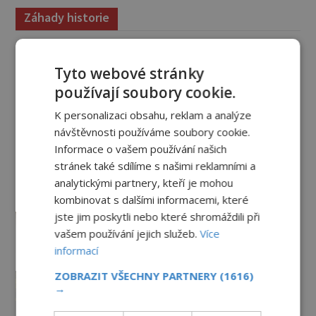
Záhady historie
Železný zázrak z Indie: Proč tento
sloup už 1 600 let nezná rez?
Tyto webové stránky
5.8.2026
3.1TIS
používají soubory cookie.
K personalizaci obsahu, reklam a analýze
Zrod legend o válečné lsti:
návštěvnosti používáme soubory cookie.
Opravdu na zmatení nepřítele
Informace o vašem používání našich
vypouštěli vypasené králíky?
stránek také sdílíme s našimi reklamními a
3.8.2026
3.4TIS
analytickými partnery, kteří je mohou
Mapa Piriho Reise: Zakázané
kombinovat s dalšími informacemi, které
vědění starověku, nebo jen
jste jim poskytli nebo které shromáždili při
geniální práce osmanského
vašem používání jejich služeb.
Více
admirála?
1.8.2026
3.3TIS
informací
Kamenní giganti z Baalbeku: Jak
ZOBRAZIT VŠECHNY PARTNERY
(1616)
se podařilo přesunout bloky o
→
hmotnosti stovek tun?