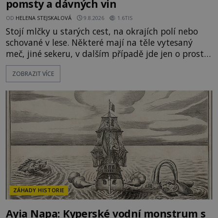
pomsty a dávných vin
OD
HELENA STEJSKALOVÁ
9.8.2026
1.6TIS
Stojí mlčky u starých cest, na okrajích polí nebo
schované v lese. Některé mají na těle vytesaný
meč, jiné sekeru, v dalším případě jde jen o prostý
kříž. Na první pohled vypadají jako zapomenuté
ZOBRAZIT VÍCE
náboženské památky. Jenže některé z nich mají
mnohem temnější příběh. Smírčí kříže souvisejí se
zločiny, pokáním a dávným právem, kdy se vrah a
rodina jeho oběti mohli dohodnout na usmíření.
Jenže po s
ZÁHADY HISTORIE
Ayia Napa: Kyperské vodní monstrum s