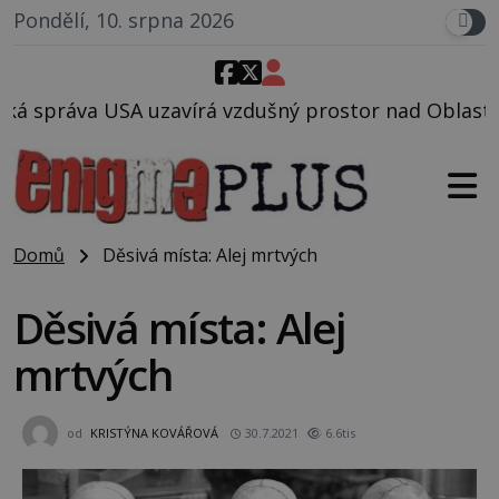
Pondělí, 10. srpna 2026
vzdušný prostor nad Oblastí 51, mohlo to souviset s
Domů
Děsivá místa: Alej mrtvých
Děsivá místa: Alej
mrtvých
od
KRISTÝNA KOVÁŘOVÁ
30.7.2021
6.6tis