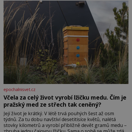
měkkost a bezpečí, proto by pokoj miminka měl působit
především klidně a útulně. Předškolní věk je
epochalnisvet.cz
Včela za celý život vyrobí lžičku medu. Čím je
pražský med ze střech tak ceněný?
Její život je krátký. V létě trvá pouhých šest až osm
týdnů. Za tu dobu navštíví desetitisíce květů, nalétá
stovky kilometrů a vyrobí přibližně devět gramů medu –
zhruba jednu čajovou lžičku. Sama o sobě se může zdát