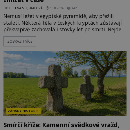
OD
HELENA STEJSKALOVÁ
10.8.2026
442
Nemusí ležet v egyptské pyramidě, aby přežili
staletí. Některá těla v českých kryptách zůstávají
překvapivě zachovalá i stovky let po smrti. Nejde
přitom o žádné tajemné balzamování ani o černou
ZOBRAZIT VÍCE
magii. O jejich osud se stará především příroda, a
to suchý vzduch, proudění a specifické mikroklima.
Jenže jakmile se v temné kryptě objeví seschlé
lidské tělo, začne pracovat fantazie. A české mum
ZÁHADY HISTORIE
Smírčí kříže: Kamenní svědkové vražd,