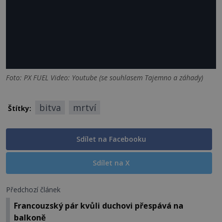
Foto: PX FUEL Video: Youtube (se souhlasem Tajemno a záhady)
bitva
mrtví
Štítky:
Sdílet na Facebooku
Sdílet na X
Předchozí článek
Francouzský pár kvůli duchovi přespává na
balkoně