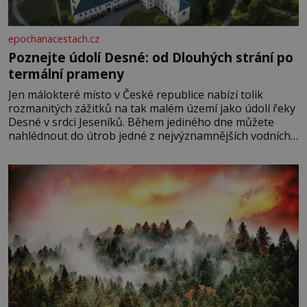
epochanacestach.cz
Poznejte údolí Desné: od Dlouhých strání po
termální prameny
Jen málokteré místo v České republice nabízí tolik
rozmanitých zážitků na tak malém území jako údolí řeky
Desné v srdci Jeseníků. Během jediného dne můžete
nahlédnout do útrob jedné z nejvýznamnějších vodních
elektráren v Evropě, vydat se na horské hřebeny, projet
se na koloběžce a den zakončit poznáváním památek ve
Velkých Losinách nebo v termálním