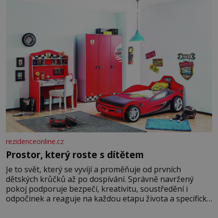
rozhodla stávkovat. Cvičte
rezidenceonline.cz
Prostor, který roste s dítětem
Je to svět, který se vyvíjí a proměňuje od prvních
dětských krůčků až po dospívání. Správně navržený
pokoj podporuje bezpečí, kreativitu, soustředění i
odpočinek a reaguje na každou etapu života a specifické
potřeby dítěte. Pro nejmenší je klíčová jednoduchost,