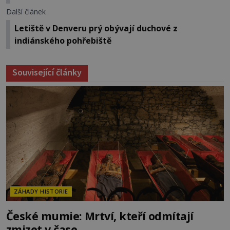
Další článek
Letiště v Denveru prý obývají duchové z
indiánského pohřebiště
Související články
ZÁHADY HISTORIE
České mumie: Mrtví, kteří odmítají
zmizet v čase