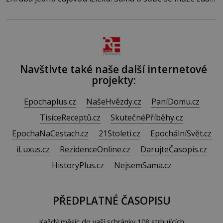
bezvýznamná. Teprve když se spojí s dalšími desítkami
tisíc příslušnic svého včelstva, vznikne jeden z
nejdokonalejších organismů
Navštivte také naše další internetové
projekty:
Epochaplus.cz
NašeHvězdy.cz
PaníDomu.cz
TisíceReceptů.cz
SkutečnéPříběhy.cz
EpochaNaCestach.cz
21Stoleti.cz
EpochálníSvět.cz
iLuxus.cz
RezidenceOnline.cz
DarujteČasopis.cz
HistoryPlus.cz
NejsemSama.cz
PŘEDPLATNÉ ČASOPISU
Každý měsíc do vaší schránky 108 strhujících