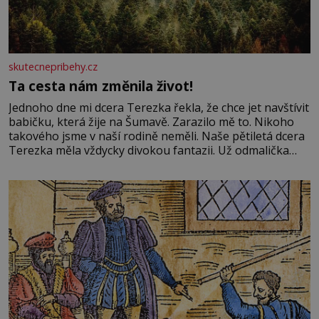
skutecnepribehy.cz
Ta cesta nám změnila život!
Jednoho dne mi dcera Terezka řekla, že chce jet navštívit
babičku, která žije na Šumavě. Zarazilo mě to. Nikoho
takového jsme v naší rodině neměli. Naše pětiletá dcera
Terezka měla vždycky divokou fantazii. Už odmalička
milovala svět pohádek. Každou chvilku mi říkala, že se jí
zdálo o jednorožcích, krásných princeznách, statečných
rytířích a létajících dracích.