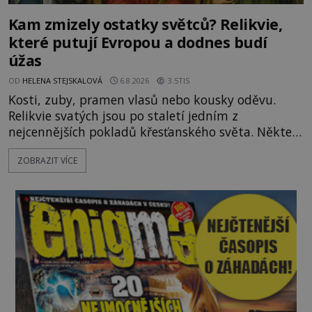
Kam zmizely ostatky světců? Relikvie,
které putují Evropou a dodnes budí
úžas
OD
HELENA STEJSKALOVÁ
6.8.2026
3.5TIS
Kosti, zuby, pramen vlasů nebo kousky oděvu.
Relikvie svatých jsou po staletí jedním z
nejcennějších pokladů křesťanského světa. Některé
mají pečlivě doloženou historii, jiné provází
ZOBRAZIT VÍCE
záhady, krádeže i nečekané objevy. Jejich osudy
připomínají dobrodružné romány, přesto se opírají
o skutečné historické události. Ve středověké
Evropě mají relikvie mimořádnou hodnotu. Nejsou
jen předmětem úcty