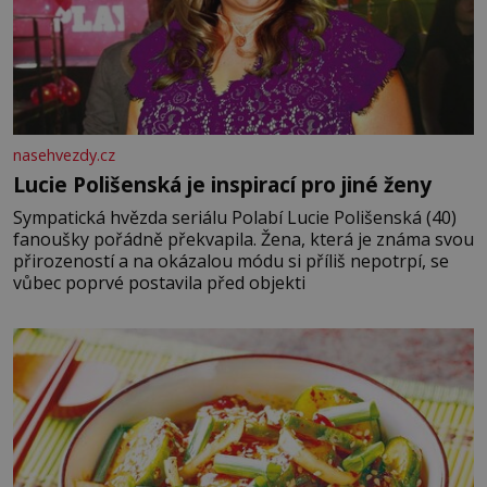
nasehvezdy.cz
Lucie Polišenská je inspirací pro jiné ženy
Sympatická hvězda seriálu Polabí Lucie Polišenská (40)
fanoušky pořádně překvapila. Žena, která je známa svou
přirozeností a na okázalou módu si příliš nepotrpí, se
vůbec poprvé postavila před objekti