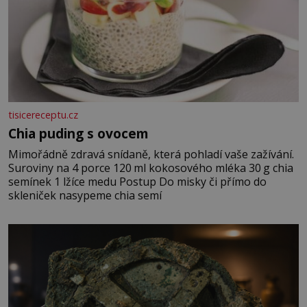
tisicereceptu.cz
Chia puding s ovocem
Mimořádně zdravá snídaně, která pohladí vaše zažívání.
Suroviny na 4 porce 120 ml kokosového mléka 30 g chia
semínek 1 lžíce medu Postup Do misky či přímo do
skleniček nasypeme chia semí