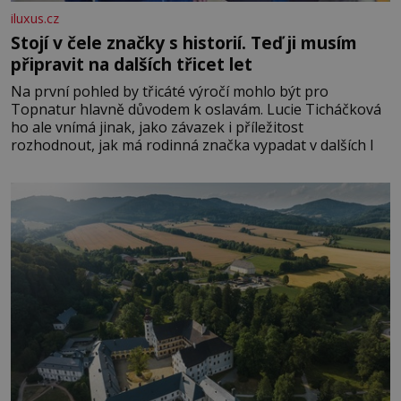
iluxus.cz
Stojí v čele značky s historií. Teď ji musím
připravit na dalších třicet let
Na první pohled by třicáté výročí mohlo být pro
Topnatur hlavně důvodem k oslavám. Lucie Ticháčková
ho ale vnímá jinak, jako závazek i příležitost
rozhodnout, jak má rodinná značka vypadat v dalších l