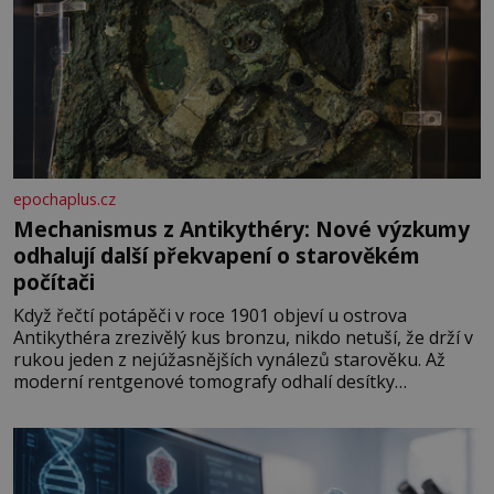
epochaplus.cz
Mechanismus z Antikythéry: Nové výzkumy
odhalují další překvapení o starověkém
počítači
Když řečtí potápěči v roce 1901 objeví u ostrova
Antikythéra zrezivělý kus bronzu, nikdo netuší, že drží v
rukou jeden z nejúžasnějších vynálezů starověku. Až
moderní rentgenové tomografy odhalí desítky
ozubených kol ukrytých uvnitř. Mechanismus z
Antikythéry je dnes považován za nejstarší známý
analogový počítač na světě. Přesto ani po více než sto
letech výzkumu