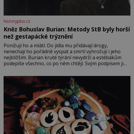
historyplus.cz
Kněz Bohuslav Burian: Metody StB byly horší
než gestapácké trýznění
Ponižují ho a mlátí. Do jídla mu přidávají drogy,
nenechají ho pořádně vyspat a smrtí vyhrožují i jeho
nejbližším. Burian kruté týrání nevydrží a estébákům
podepíše všechno, co po něm chtějí. Svým podpisem jim
potvrdí také to, že na něj během výslechů nikdo nevyvíjel
fyzický ani psychický nátlak. Syn brněnského řezníka
chce být knězem a