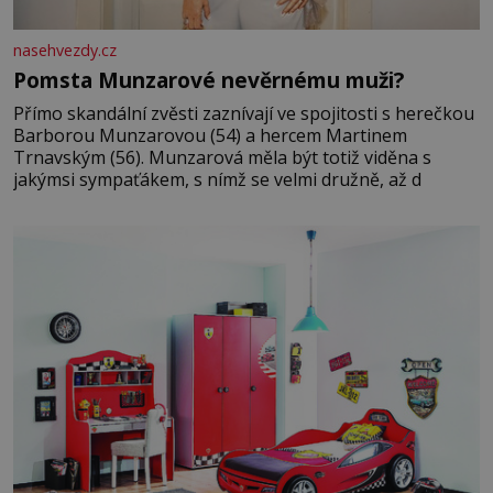
nasehvezdy.cz
Pomsta Munzarové nevěrnému muži?
Přímo skandální zvěsti zaznívají ve spojitosti s herečkou
Barborou Munzarovou (54) a hercem Martinem
Trnavským (56). Munzarová měla být totiž viděna s
jakýmsi sympaťákem, s nímž se velmi družně, až d