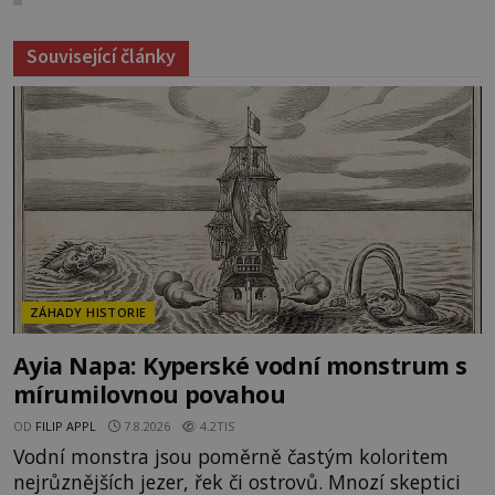
Související články
ZÁHADY HISTORIE
Ayia Napa: Kyperské vodní monstrum s
mírumilovnou povahou
OD
FILIP APPL
7.8.2026
4.2TIS
Vodní monstra jsou poměrně častým koloritem
nejrůznějších jezer, řek či ostrovů. Mnozí skeptici