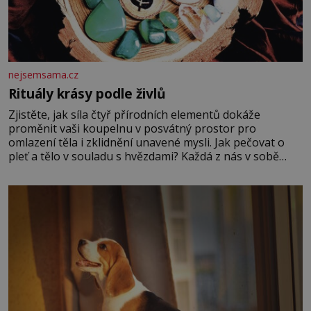
nejsemsama.cz
Rituály krásy podle živlů
Zjistěte, jak síla čtyř přírodních elementů dokáže
proměnit vaši koupelnu v posvátný prostor pro
omlazení těla i zklidnění unavené mysli. Jak pečovat o
pleť a tělo v souladu s hvězdami? Každá z nás v sobě
nese otisk vesmíru, který se projevuje nejen v naší
povaze, ale i v potřebách naší pokožky. Ohnivá znamení
Ženy narozené ve znamení Berana, Lva a Střelce v sobě
nesou žár, odvahu a neutuchající elán. Vaše