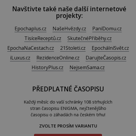
Navštivte také naše další internetové
projekty:
Epochaplus.cz
NašeHvězdy.cz
PaníDomu.cz
TisíceReceptů.cz
SkutečnéPříběhy.cz
EpochaNaCestach.cz
21Stoleti.cz
EpochálníSvět.cz
iLuxus.cz
RezidenceOnline.cz
DarujteČasopis.cz
HistoryPlus.cz
NejsemSama.cz
PŘEDPLATNÉ ČASOPISU
Každý měsíc do vaší schránky 108 strhujících
stran časopisu ENIGMA, nejčtenějšího
časopisu o záhadách na českém trhu!
ZVOLTE PROSÍM VARIANTU