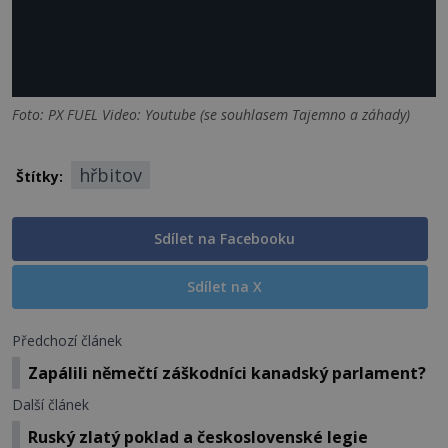
Foto: PX FUEL Video: Youtube (se souhlasem Tajemno a záhady)
hřbitov
Štítky:
Sdílet na Facebooku
Sdílet na X
Předchozí článek
Zapálili němečtí záškodníci kanadský parlament?
Další článek
Ruský zlatý poklad a československé legie