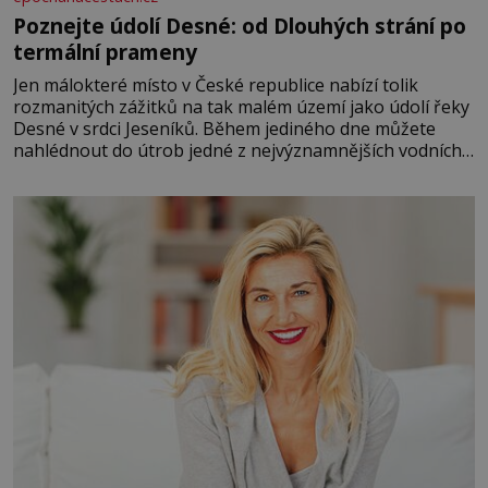
Poznejte údolí Desné: od Dlouhých strání po
termální prameny
Jen málokteré místo v České republice nabízí tolik
rozmanitých zážitků na tak malém území jako údolí řeky
Desné v srdci Jeseníků. Během jediného dne můžete
nahlédnout do útrob jedné z nejvýznamnějších vodních
elektráren v Evropě, vydat se na horské hřebeny, projet
se na koloběžce a den zakončit poznáváním památek ve
Velkých Losinách nebo v termálním