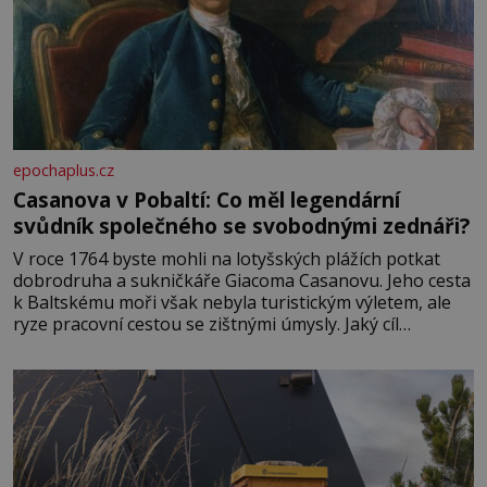
epochaplus.cz
Casanova v Pobaltí: Co měl legendární
svůdník společného se svobodnými zednáři?
V roce 1764 byste mohli na lotyšských plážích potkat
dobrodruha a sukničkáře Giacoma Casanovu. Jeho cesta
k Baltskému moři však nebyla turistickým výletem, ale
ryze pracovní cestou se zištnými úmysly. Jaký cíl
Casanova sledoval, když se například procházel uličkami
lotyšské Rigy? Casanova v Pobaltí kontaktoval tamní
zednářské lóže. Nebyl v této oblasti žádným nováčkem,
protože do zednářské