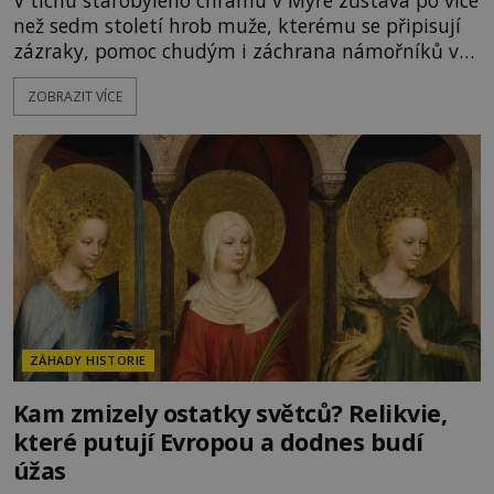
než sedm století hrob muže, kterému se připisují
zázraky, pomoc chudým i záchrana námořníků v
bouřích. Pak ale přichází rok 1087 a klidné místo
ZOBRAZIT VÍCE
se mění v dějiště podivné noční výpravy. Skupina
italských námořníků otevírá hrob svatého
Mikuláše a odváží jeho ostatky přes moře do Bari.
Je to zbožná záchrana před nebezpečím, nebo
promyšlená krádež,
ZÁHADY HISTORIE
Kam zmizely ostatky světců? Relikvie,
které putují Evropou a dodnes budí
úžas