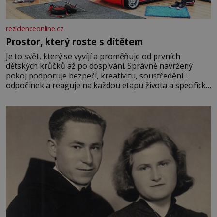
rezidenceonline.cz
Prostor, který roste s dítětem
Je to svět, který se vyvíjí a proměňuje od prvních
dětských krůčků až po dospívání. Správně navržený
pokoj podporuje bezpečí, kreativitu, soustředění i
odpočinek a reaguje na každou etapu života a specifické
potřeby dítěte. Pro nejmenší je klíčová jednoduchost,
měkkost a bezpečí, proto by pokoj miminka měl působit
především klidně a útulně. Předškolní věk je