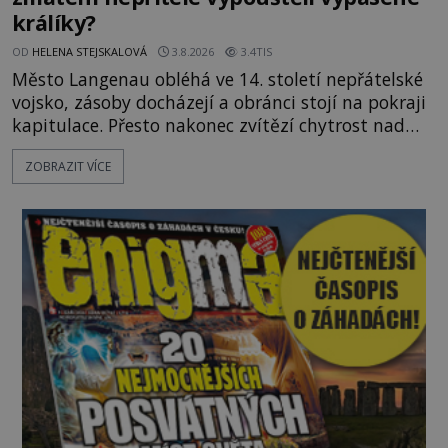
králíky?
OD
HELENA STEJSKALOVÁ
3.8.2026
3.4TIS
Město Langenau obléhá ve 14. století nepřátelské
vojsko, zásoby docházejí a obránci stojí na pokraji
kapitulace. Přesto nakonec zvítězí chytrost nad
hrubou silou. Podle staré německé legendy vypustí
ZOBRAZIT VÍCE
obyvatelé za hradby dobře živeného králíka, aby
nepřítele přesvědčili, že uvnitř města je jídla stále
dost. Čas pracuje pro obléhatele. Ve městě ubývají
zásoby a každý den znamená další porci strádá