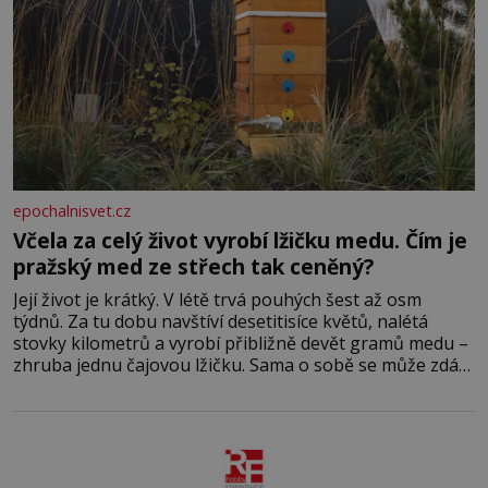
epochalnisvet.cz
Včela za celý život vyrobí lžičku medu. Čím je
pražský med ze střech tak ceněný?
Její život je krátký. V létě trvá pouhých šest až osm
týdnů. Za tu dobu navštíví desetitisíce květů, nalétá
stovky kilometrů a vyrobí přibližně devět gramů medu –
zhruba jednu čajovou lžičku. Sama o sobě se může zdát
bezvýznamná. Teprve když se spojí s dalšími desítkami
tisíc příslušnic svého včelstva, vznikne jeden z
nejdokonalejších organismů