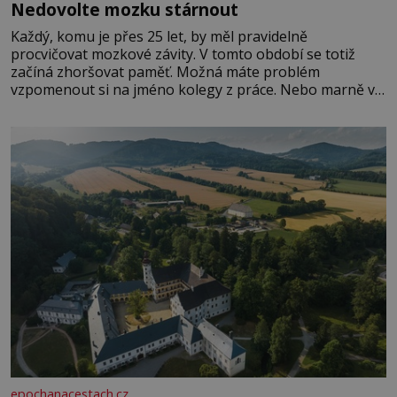
Nedovolte mozku stárnout
Každý, komu je přes 25 let, by měl pravidelně
procvičovat mozkové závity. V tomto období se totiž
začíná zhoršovat paměť. Možná máte problém
vzpomenout si na jméno kolegy z práce. Nebo marně v
paměti lovíte název knížky, kterou jste nedávno přečetli.
Je to opravdu tak, s věkem jako kdyby se paměť
rozhodla stávkovat. Cvičte
epochanacestach.cz