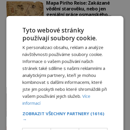
Mapa Piriho Reise: Zakázané
vědění starověku, nebo jen
geniální práce osmanského
admirála?
1.8.2026
3.3TIS
Tyto webové stránky
Kamenní giganti z Baalbeku: Jak
používají soubory cookie.
se podařilo přesunout bloky o
hmotnosti stovek tun?
K personalizaci obsahu, reklam a analýze
31.7.2026
3.3TIS
návštěvnosti používáme soubory cookie.
Informace o vašem používání našich
Rosslynská kaple: Chrám, který
stránek také sdílíme s našimi reklamními a
dodnes střeží svá největší
analytickými partnery, kteří je mohou
tajemství
kombinovat s dalšími informacemi, které
30.7.2026
3.5TIS
jste jim poskytli nebo které shromáždili při
Zmizelo pohádkové bohatství
vašem používání jejich služeb.
Více
templářského řádu do
informací
nenávratna?
ZOBRAZIT VŠECHNY PARTNERY
(1616)
PREMIUM
29.7.2026
3.3TIS
→