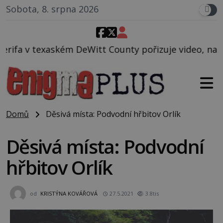
Sobota, 8. srpna 2026
 County pořizuje video, na kterém před jeho vozem 
Domů
Děsivá místa: Podvodní hřbitov Orlík
Děsivá místa: Podvodní
hřbitov Orlík
od
KRISTÝNA KOVÁŘOVÁ
27.5.2021
3.8tis