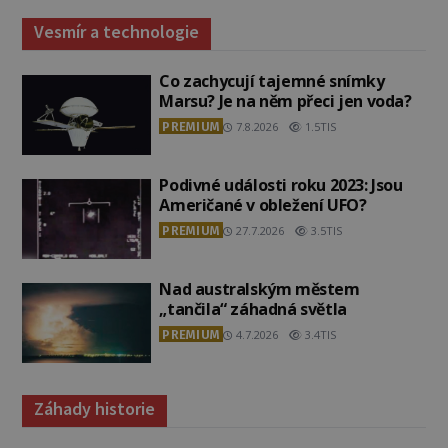
Vesmír a technologie
Co zachycují tajemné snímky
Marsu? Je na něm přeci jen voda?
PREMIUM
7.8.2026
1.5TIS
Podivné události roku 2023: Jsou
Američané v obležení UFO?
PREMIUM
27.7.2026
3.5TIS
Nad australským městem
„tančila“ záhadná světla
PREMIUM
4.7.2026
3.4TIS
Záhady historie