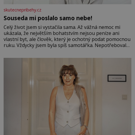
skutecnepribehy.cz
Souseda mi poslalo samo nebe!
Celý život jsem si vystačila sama. Až vážná nemoc mi
ukázala, že největším bohatstvím nejsou peníze ani
vlastní byt, ale člověk, který je ochotný podat pomocnou
ruku. Vždycky jsem byla spíš samotářka. Nepotřebovala
jsem kolem sebe partu kamarádek ani partnera. Stačily
mi knihy, práce a hlavně klid. Hned po studiích jsem
odešla z rodného města,