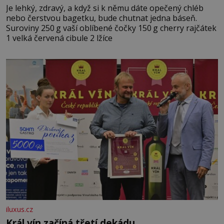
Je lehký, zdravý, a když si k němu dáte opečený chléb
nebo čerstvou bagetku, bude chutnat jedna báseň.
Suroviny 250 g vaší oblíbené čočky 150 g cherry rajčátek
1 velká červená cibule 2 lžíce
iluxus.cz
Král vín začíná třetí dekádu