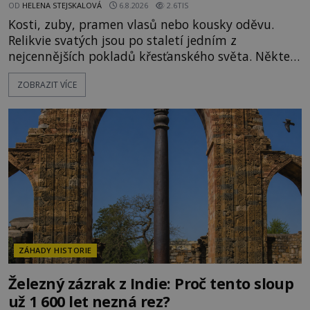
OD
HELENA STEJSKALOVÁ
6.8.2026
2.6TIS
Kosti, zuby, pramen vlasů nebo kousky oděvu.
Relikvie svatých jsou po staletí jedním z
nejcennějších pokladů křesťanského světa. Některé
mají pečlivě doloženou historii, jiné provází
ZOBRAZIT VÍCE
záhady, krádeže i nečekané objevy. Jejich osudy
připomínají dobrodružné romány, přesto se opírají
o skutečné historické události. Ve středověké
Evropě mají relikvie mimořádnou hodnotu. Nejsou
jen předmětem úcty
ZÁHADY HISTORIE
Železný zázrak z Indie: Proč tento sloup
už 1 600 let nezná rez?