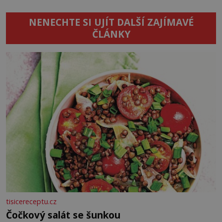
NENECHTE SI UJÍT DALŠÍ ZAJÍMAVÉ
ČLÁNKY
tisicereceptu.cz
Čočkový salát se šunkou